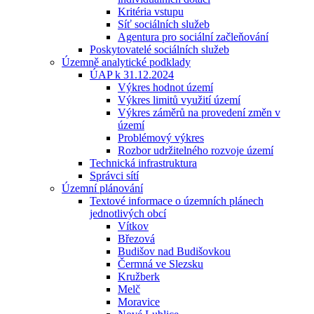
Kritéria vstupu
Síť sociálních služeb
Agentura pro sociální začleňování
Poskytovatelé sociálních služeb
Územně analytické podklady
ÚAP k 31.12.2024
Výkres hodnot území
Výkres limitů využití území
Výkres záměrů na provedení změn v
území
Problémový výkres
Rozbor udržitelného rozvoje území
Technická infrastruktura
Správci sítí
Územní plánování
Textové informace o územních plánech
jednotlivých obcí
Vítkov
Březová
Budišov nad Budišovkou
Čermná ve Slezsku
Kružberk
Melč
Moravice