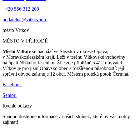
+420 556 312 200
podatelna@vitkov.info
město
Vítkov
MĚSTO V PŘÍRODĚ
Město Vítkov
se nachází ve Slezsku v okrese Opava,
v Moravskoslezském kraji. Leží v terénu Vítkovské vrchoviny
na úpatí Nízkého Jeseníku. Žije zde přibližně 5 412 obyvatel.
Vítkov je pro jižní Opavsko obec s rozšířenou působností; její
správní obvod zahrnuje 12 obcí. Městem protéká potok Čermná.
Facebook
Senioři
Rychlé odkazy
Snadno dostupné informace z našich stránek, které by vás mohly
zajímat!