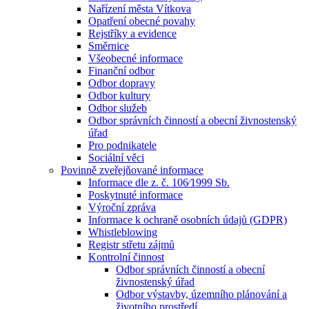
Nařízení města Vítkova
Opatření obecné povahy
Rejstříky a evidence
Směrnice
Všeobecné informace
Finanční odbor
Odbor dopravy
Odbor kultury
Odbor služeb
Odbor správních činností a obecní živnostenský
úřad
Pro podnikatele
Sociální věci
Povinně zveřejňované informace
Informace dle z. č. 106⁄1999 Sb.
Poskytnuté informace
Výroční zpráva
Informace k ochraně osobních údajů (GDPR)
Whistleblowing
Registr střetu zájmů
Kontrolní činnost
Odbor správních činností a obecní
živnostenský úřad
Odbor výstavby, územního plánování a
životního prostředí