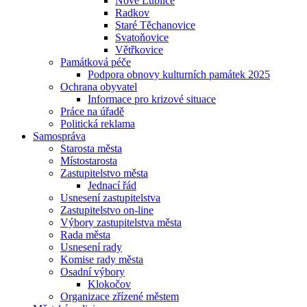
Nové Lublice
Radkov
Staré Těchanovice
Svatoňovice
Větřkovice
Památková péče
Podpora obnovy kulturních památek 2025
Ochrana obyvatel
Informace pro krizové situace
Práce na úřadě
Politická reklama
Samospráva
Starosta města
Místostarosta
Zastupitelstvo města
Jednací řád
Usnesení zastupitelstva
Zastupitelstvo on-line
Výbory zastupitelstva města
Rada města
Usnesení rady
Komise rady města
Osadní výbory
Klokočov
Organizace zřízené městem