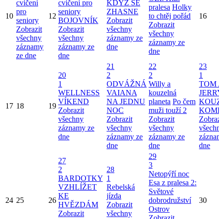
cvičení
cvičení pro
KDYŽ SE
pralesa
Holky
pro
seniory
ZHASNE
10
12
to chtěj pořád
16
seniory
BOJOVNÍK
Zobrazit
Zobrazit
Zobrazit
Zobrazit
všechny
všechny
všechny
všechny
záznamy ze
záznamy ze
záznamy
záznamy ze
dne
dne
ze dne
dne
21
22
23
20
2
2
1
1
ODVÁŽNÁ
Willy a
TOM 
WELLNESS
VAIANA
kouzelná
JERR
VÍKEND
NA JEDNU
planeta
Po čem
KOU
17
18
19
Zobrazit
NOC
muži touží 2
KOM
všechny
Zobrazit
Zobrazit
Zobraz
záznamy ze
všechny
všechny
všech
dne
záznamy ze
záznamy ze
zázna
dne
dne
dne
29
27
3
2
28
Netopýří noc
BARDOTKY
1
Esa z pralesa 2:
VZHLÍŽET
Rebelská
Světové
KE
jízda
24
25
26
dobrodružství
30
HVĚZDÁM
Zobrazit
Ostrov
Zobrazit
všechny
Zobrazit