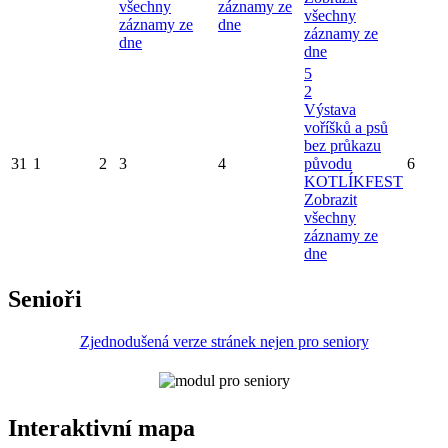
všechny
záznamy ze
všechny
záznamy ze
dne
záznamy ze
dne
dne
5
2
Výstava
voříšků a psů
bez průkazu
31
1
2
3
4
původu
6
KOTLÍKFEST
Zobrazit
všechny
záznamy ze
dne
Senioři
Zjednodušená verze stránek nejen pro seniory
Interaktivní mapa