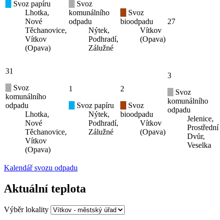
Svoz papíru
Svoz
Lhotka,
komunálního
Svoz
Nové
odpadu
bioodpadu
27
Těchanovice,
Nýtek,
Vítkov
Vítkov
Podhradí,
(Opava)
(Opava)
Zálužné
31
3
Svoz
1
2
Svoz
komunálního
komunálního
odpadu
Svoz papíru
Svoz
odpadu
Lhotka,
Nýtek,
bioodpadu
Jelenice,
Nové
Podhradí,
Vítkov
Prostřední
Těchanovice,
Zálužné
(Opava)
Dvůr,
Vítkov
Veselka
(Opava)
Kalendář svozu odpadu
Aktuální teplota
Výběr lokality