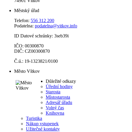
74901 Vítkov
Městský úřad
Telefon:
556 312 200
Podatelna:
podatelna@vitkov.info
ID Datové schránky: 3seb39i
IČO: 00300870
DIČ: CZ00300870
Č.ú.: 19-1323821/0100
Město Vítkov
Důležité odkazy
Úřední hodiny
Starosta
Místostarosta
Adresář úřadu
Volný čas
Knihovna
Turistika
Nákup vstupenek
Užitečné kontakty