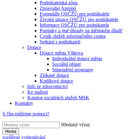
Podnikatelská zóna
Zpravodaj Apropó
Formuláře OSČŽÚ pro podnikatele
Životní situace OSČŽÚ pro podnikatele
Informace OSČŽÚ pro podnikatele
Poplatky a jiné úhrady na městském úřadě
Ceník služeb informačního centra
Setkání s podnikateli
Dotace
Dotace města Vítkova
Individuální dotace města
Sociální oblast
Stipendijní programy
Získané dotace
Kotlíkové dotace
Info ze zdravotnictví
Ke stažení
Katalog sociálních služeb MSK
Kontakty
S čím můžeme pomoci?
Hledaný výraz
Hledat
rozšířené vyhledávání