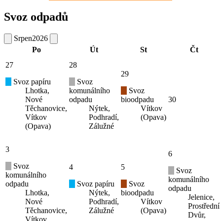
Svoz odpadů
Srpen
2026
Po
Út
St
Čt
27
28
29
Svoz papíru
Svoz
Lhotka,
komunálního
Svoz
Nové
odpadu
bioodpadu
30
Těchanovice,
Nýtek,
Vítkov
Vítkov
Podhradí,
(Opava)
(Opava)
Zálužné
3
6
Svoz
4
5
Svoz
komunálního
komunálního
odpadu
Svoz papíru
Svoz
odpadu
Lhotka,
Nýtek,
bioodpadu
Jelenice,
Nové
Podhradí,
Vítkov
Prostřední
Těchanovice,
Zálužné
(Opava)
Dvůr,
Vítkov