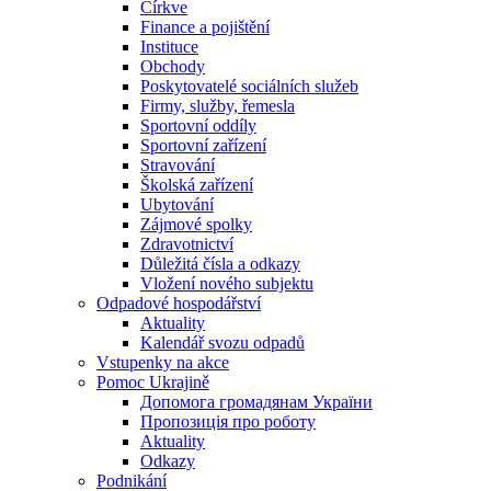
Církve
Finance a pojištění
Instituce
Obchody
Poskytovatelé sociálních služeb
Firmy, služby, řemesla
Sportovní oddíly
Sportovní zařízení
Stravování
Školská zařízení
Ubytování
Zájmové spolky
Zdravotnictví
Důležitá čísla a odkazy
Vložení nového subjektu
Odpadové hospodářství
Aktuality
Kalendář svozu odpadů
Vstupenky na akce
Pomoc Ukrajině
Допомога громадянам України
Пропозиція про роботу
Aktuality
Odkazy
Podnikání