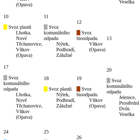
Veselka
(Opava)
10
11
12
Svoz plastů
Svoz
Lhotka,
komunálního
Svoz
Nové
odpadu
bioodpadu
13
Těchanovice,
Nýtek,
Vítkov
Vítkov
Podhradí,
(Opava)
(Opava)
Zálužné
17
20
Svoz
18
19
Svoz
komunálního
komunálního
odpadu
Svoz plastů
Svoz
odpadu
Lhotka,
Nýtek,
bioodpadu
Jelenice,
Nové
Podhradí,
Vítkov
Prostřední
Těchanovice,
Zálužné
(Opava)
Dvůr,
Vítkov
Veselka
(Opava)
24
25
26