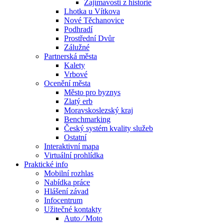
Zajímavosti z historie
Lhotka u Vítkova
Nové Těchanovice
Podhradí
Prostřední Dvůr
Zálužné
Partnerská města
Kalety
Vrbové
Ocenění města
Město pro byznys
Zlatý erb
Moravskoslezský kraj
Benchmarking
Český systém kvality služeb
Ostatní
Interaktivní mapa
Virtuální prohlídka
Praktické info
Mobilní rozhlas
Nabídka práce
Hlášení závad
Infocentrum
Užitečné kontakty
Auto ⁄ Moto