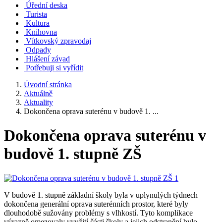
Úřední deska
Turista
Kultura
Knihovna
Vítkovský zpravodaj
Odpady
Hlášení závad
Potřebuji si vyřídit
Úvodní stránka
Aktuálně
Aktuality
Dokončena oprava suterénu v budově 1. ...
Dokončena oprava suterénu v
budově 1. stupně ZŠ
V budově 1. stupně základní školy byla v uplynulých týdnech
dokončena generální oprava suterénních prostor, které byly
dlouhodobě sužovány problémy s vlhkostí. Tyto komplikace
výrazně omezovaly využití části školy a jejich odstranění bylo