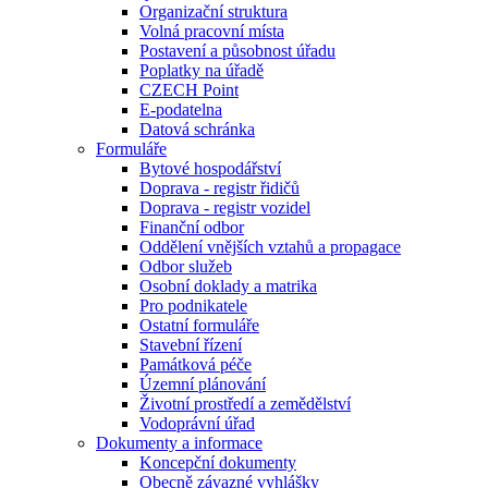
Organizační struktura
Volná pracovní místa
Postavení a působnost úřadu
Poplatky na úřadě
CZECH Point
E-podatelna
Datová schránka
Formuláře
Bytové hospodářství
Doprava - registr řidičů
Doprava - registr vozidel
Finanční odbor
Oddělení vnějších vztahů a propagace
Odbor služeb
Osobní doklady a matrika
Pro podnikatele
Ostatní formuláře
Stavební řízení
Památková péče
Územní plánování
Životní prostředí a zemědělství
Vodoprávní úřad
Dokumenty a informace
Koncepční dokumenty
Obecně závazné vyhlášky