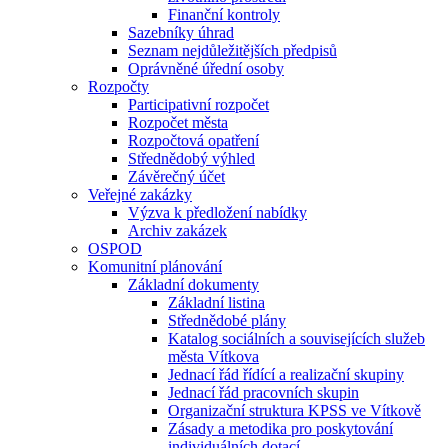
Finanční kontroly
Sazebníky úhrad
Seznam nejdůležitějších předpisů
Oprávněné úřední osoby
Rozpočty
Participativní rozpočet
Rozpočet města
Rozpočtová opatření
Střednědobý výhled
Závěrečný účet
Veřejné zakázky
Výzva k předložení nabídky
Archiv zakázek
OSPOD
Komunitní plánování
Základní dokumenty
Základní listina
Střednědobé plány
Katalog sociálních a souvisejících služeb
města Vítkova
Jednací řád řídící a realizační skupiny
Jednací řád pracovních skupin
Organizační struktura KPSS ve Vítkově
Zásady a metodika pro poskytování
individuálních dotací