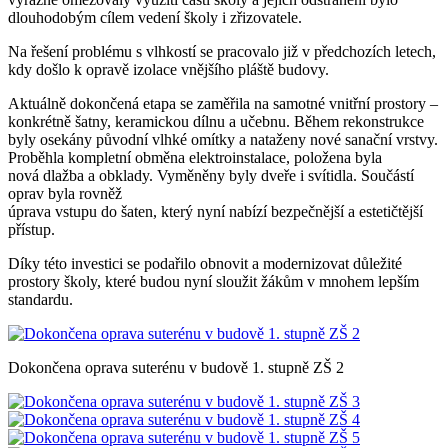
dlouhodobým cílem vedení školy i zřizovatele.
Na řešení problému s vlhkostí se pracovalo již v předchozích letech,
kdy došlo k opravě izolace vnějšího pláště budovy.
Aktuálně dokončená etapa se zaměřila na samotné vnitřní prostory –
konkrétně šatny, keramickou dílnu a učebnu. Během rekonstrukce
byly osekány původní vlhké omítky a nataženy nové sanační vrstvy.
Proběhla kompletní obměna elektroinstalace, položena byla
nová dlažba a obklady. Vyměněny byly dveře i svítidla. Součástí
oprav byla rovněž
úprava vstupu do šaten, který nyní nabízí bezpečnější a estetičtější
přístup.
Díky této investici se podařilo obnovit a modernizovat důležité
prostory školy, které budou nyní sloužit žákům v mnohem lepším
standardu.
Dokončena oprava suterénu v budově 1. stupně ZŠ 2