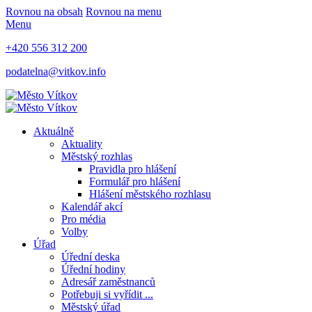
Rovnou na obsah
Rovnou na menu
Menu
+420 556 312 200
podatelna@vitkov.info
Aktuálně
Aktuality
Městský rozhlas
Pravidla pro hlášení
Formulář pro hlášení
Hlášení městského rozhlasu
Kalendář akcí
Pro média
Volby
Úřad
Úřední deska
Úřední hodiny
Adresář zaměstnanců
Potřebuji si vyřídit ...
Městský úřad