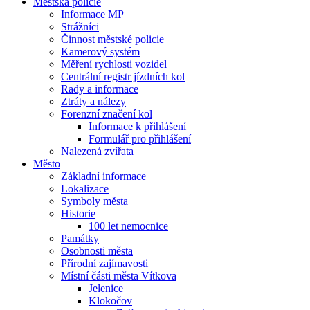
Městská policie
Informace MP
Strážníci
Činnost městské policie
Kamerový systém
Měření rychlosti vozidel
Centrální registr jízdních kol
Rady a informace
Ztráty a nálezy
Forenzní značení kol
Informace k přihlášení
Formulář pro přihlášení
Nalezená zvířata
Město
Základní informace
Lokalizace
Symboly města
Historie
100 let nemocnice
Památky
Osobnosti města
Přírodní zajímavosti
Místní části města Vítkova
Jelenice
Klokočov