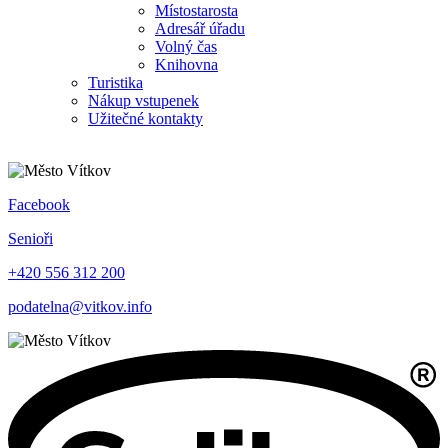
Místostarosta
Adresář úřadu
Volný čas
Knihovna
Turistika
Nákup vstupenek
Užitečné kontakty
Facebook
Senioři
+420 556 312 200
podatelna@vitkov.info