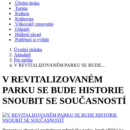
Úřední deska
Turista
Kultura
Knihovna
Vítkovský zpravodaj
Odpady
Hlášení závad
Potřebuji si vyřídit
Úvodní stránka
Aktuálně
Pro média
V REVITALIZOVANÉM PARKU SE BUDE...
V REVITALIZOVANÉM
PARKU SE BUDE HISTORIE
SNOUBIT SE SOUČASNOSTÍ