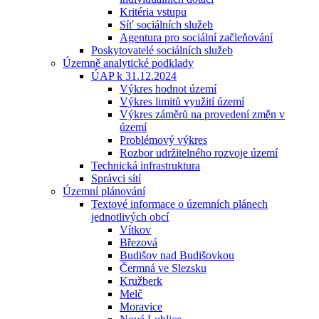
Kritéria vstupu
Síť sociálních služeb
Agentura pro sociální začleňování
Poskytovatelé sociálních služeb
Územně analytické podklady
ÚAP k 31.12.2024
Výkres hodnot území
Výkres limitů využití území
Výkres záměrů na provedení změn v
území
Problémový výkres
Rozbor udržitelného rozvoje území
Technická infrastruktura
Správci sítí
Územní plánování
Textové informace o územních plánech
jednotlivých obcí
Vítkov
Březová
Budišov nad Budišovkou
Čermná ve Slezsku
Kružberk
Melč
Moravice