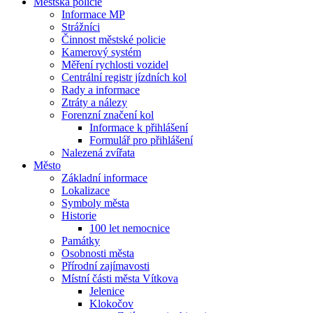
Městská policie
Informace MP
Strážníci
Činnost městské policie
Kamerový systém
Měření rychlosti vozidel
Centrální registr jízdních kol
Rady a informace
Ztráty a nálezy
Forenzní značení kol
Informace k přihlášení
Formulář pro přihlášení
Nalezená zvířata
Město
Základní informace
Lokalizace
Symboly města
Historie
100 let nemocnice
Památky
Osobnosti města
Přírodní zajímavosti
Místní části města Vítkova
Jelenice
Klokočov