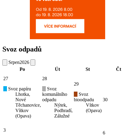
Svoz odpadů
Srpen
2026
Po
Út
St
Čt
27
28
29
Svoz papíru
Svoz
Lhotka,
komunálního
Svoz
Nové
odpadu
bioodpadu
30
Těchanovice,
Nýtek,
Vítkov
Vítkov
Podhradí,
(Opava)
(Opava)
Zálužné
3
6