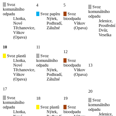
Svoz
4
5
Svoz
komunálního
komunálního
odpadu
Svoz papíru
Svoz
odpadu
Lhotka,
Nýtek,
bioodpadu
Jelenice,
Nové
Podhradí,
Vítkov
Prostřední
Těchanovice,
Zálužné
(Opava)
Dvůr,
Vítkov
Veselka
(Opava)
10
11
12
Svoz plastů
Svoz
Lhotka,
komunálního
Svoz
Nové
odpadu
bioodpadu
13
Těchanovice,
Nýtek,
Vítkov
Vítkov
Podhradí,
(Opava)
(Opava)
Zálužné
17
20
Svoz
18
19
Svoz
komunálního
komunálního
odpadu
Svoz plastů
Svoz
odpadu
Lhotka,
Nýtek,
bioodpadu
Jelenice,