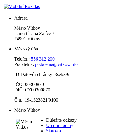
Adresa
Město Vítkov
náměstí Jana Zajíce 7
74901 Vítkov
Městský úřad
Telefon:
556 312 200
Podatelna:
podatelna@vitkov.info
ID Datové schránky: 3seb39i
IČO: 00300870
DIČ: CZ00300870
Č.ú.: 19-1323821/0100
Město Vítkov
Důležité odkazy
Úřední hodiny
Starosta