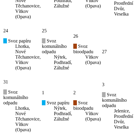
Nové
Podhradí,
Vítkov
Prostřední
Těchanovice,
Zálužné
(Opava)
Dvůr,
Vítkov
Veselka
(Opava)
24
25
26
Svoz papíru
Svoz
Lhotka,
komunálního
Svoz
Nové
odpadu
bioodpadu
27
Těchanovice,
Nýtek,
Vítkov
Vítkov
Podhradí,
(Opava)
(Opava)
Zálužné
31
3
Svoz
1
2
Svoz
komunálního
komunálního
odpadu
Svoz papíru
Svoz
odpadu
Lhotka,
Nýtek,
bioodpadu
Jelenice,
Nové
Podhradí,
Vítkov
Prostřední
Těchanovice,
Zálužné
(Opava)
Dvůr,
Vítkov
Veselka
(Opava)