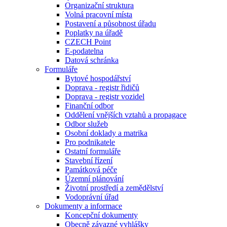
Organizační struktura
Volná pracovní místa
Postavení a působnost úřadu
Poplatky na úřadě
CZECH Point
E-podatelna
Datová schránka
Formuláře
Bytové hospodářství
Doprava - registr řidičů
Doprava - registr vozidel
Finanční odbor
Oddělení vnějších vztahů a propagace
Odbor služeb
Osobní doklady a matrika
Pro podnikatele
Ostatní formuláře
Stavební řízení
Památková péče
Územní plánování
Životní prostředí a zemědělství
Vodoprávní úřad
Dokumenty a informace
Koncepční dokumenty
Obecně závazné vyhlášky