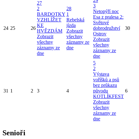
29
27
3
2
28
Netopýří noc
BARDOTKY
1
Esa z pralesa 2:
VZHLÍŽET
Rebelská
Světové
KE
jízda
24
25
26
dobrodružství
30
HVĚZDÁM
Zobrazit
Ostrov
Zobrazit
všechny
Zobrazit
všechny
záznamy ze
všechny
záznamy ze
dne
záznamy ze
dne
dne
5
2
Výstava
voříšků a psů
bez průkazu
31
1
2
3
4
původu
6
KOTLÍKFEST
Zobrazit
všechny
záznamy ze
dne
Senioři