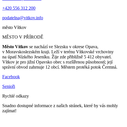
+420 556 312 200
podatelna@vitkov.info
město
Vítkov
MĚSTO V PŘÍRODĚ
Město Vítkov
se nachází ve Slezsku v okrese Opava,
v Moravskoslezském kraji. Leží v terénu Vítkovské vrchoviny
na úpatí Nízkého Jeseníku. Žije zde přibližně 5 412 obyvatel.
Vítkov je pro jižní Opavsko obec s rozšířenou působností; její
správní obvod zahrnuje 12 obcí. Městem protéká potok Čermná.
Facebook
Senioři
Rychlé odkazy
Snadno dostupné informace z našich stránek, které by vás mohly
zajímat!