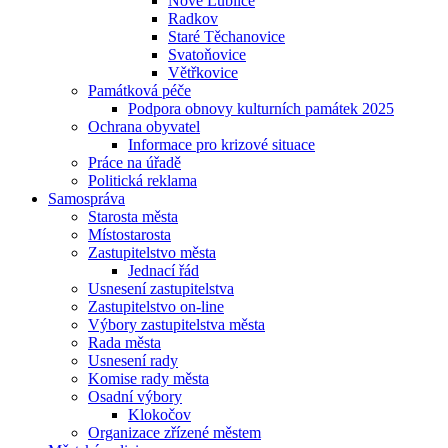
Nové Lublice
Radkov
Staré Těchanovice
Svatoňovice
Větřkovice
Památková péče
Podpora obnovy kulturních památek 2025
Ochrana obyvatel
Informace pro krizové situace
Práce na úřadě
Politická reklama
Samospráva
Starosta města
Místostarosta
Zastupitelstvo města
Jednací řád
Usnesení zastupitelstva
Zastupitelstvo on-line
Výbory zastupitelstva města
Rada města
Usnesení rady
Komise rady města
Osadní výbory
Klokočov
Organizace zřízené městem