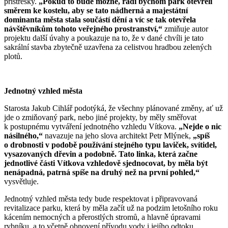
přístřešky.
„Pokud to bude možné, rádi bychom park otevřeli
směrem ke kostelu, aby se tato nádherná a majestátní
dominanta města stala součástí dění a víc se tak otevřela
návštěvníkům tohoto veřejného prostranství,“
zmiňuje autor
projektu další úvahy a poukazuje na to, že v dané chvíli je tato
sakrální stavba zbytečně uzavřena za celistvou hradbou zelených
plotů.
Jednotný vzhled města
Starosta Jakub Cihlář podotýká, že všechny plánované změny, ať už
jde o zmiňovaný park, nebo jiné projekty, by měly směřovat
k postupnému vytváření jednotného vzhledu Vítkova.
„Nejde o nic
násilného,“
navazuje na jeho slova architekt Petr Mlýnek,
„spíš
o drobnosti v podobě používání stejného typu laviček, svítidel,
vysazovaných dřevin a podobně. Tato linka, která začne
jednotlivé části Vítkova vzhledově sjednocovat, by měla být
nenápadná, patrná spíše na druhý než na první pohled,“
vysvětluje.
Jednotný vzhled města tedy bude respektovat i připravovaná
revitalizace parku, která by měla začít už na podzim letošního roku
kácením nemocných a přerostlých stromů, a hlavně úpravami
rybníku, a to včetně obnovení přívodu vody i jejího odtoku.