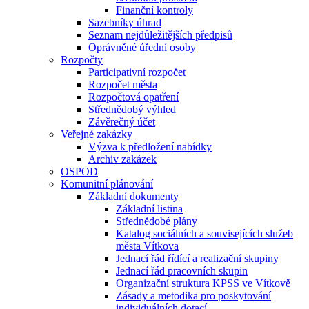
Finanční kontroly
Sazebníky úhrad
Seznam nejdůležitějších předpisů
Oprávněné úřední osoby
Rozpočty
Participativní rozpočet
Rozpočet města
Rozpočtová opatření
Střednědobý výhled
Závěrečný účet
Veřejné zakázky
Výzva k předložení nabídky
Archiv zakázek
OSPOD
Komunitní plánování
Základní dokumenty
Základní listina
Střednědobé plány
Katalog sociálních a souvisejících služeb
města Vítkova
Jednací řád řídící a realizační skupiny
Jednací řád pracovních skupin
Organizační struktura KPSS ve Vítkově
Zásady a metodika pro poskytování
individuálních dotací