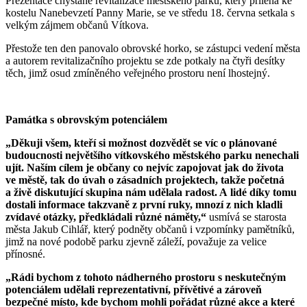
Prezentace chystané revitalizace městského parku, který přiléhá ke
kostelu Nanebevzetí Panny Marie, se ve středu 18. června setkala s
velkým zájmem občanů Vítkova.
Přestože ten den panovalo obrovské horko, se zástupci vedení města
a autorem revitalizačního projektu se zde potkaly na čtyři desítky
těch, jimž osud zmíněného veřejného prostoru není lhostejný.
Památka s obrovským potenciálem
„Děkuji všem, kteří si možnost dozvědět se víc o plánované
budoucnosti největšího vítkovského městského parku nenechali
ujít. Naším cílem je občany co nejvíc zapojovat jak do života
ve městě, tak do úvah o zásadních projektech, takže početná
a živě diskutující skupina nám udělala radost. A lidé díky tomu
dostali informace takzvaně z první ruky, mnozí z nich kladli
zvídavé otázky, předkládali různé náměty,“
usmívá se starosta
města Jakub Cihlář, který podněty občanů i vzpomínky pamětníků,
jimž na nové podobě parku zjevně záleží, považuje za velice
přínosné.
„Rádi bychom z tohoto nádherného prostoru s neskutečným
potenciálem udělali reprezentativní, přívětivé a zároveň
bezpečné místo, kde bychom mohli pořádat různé akce a které