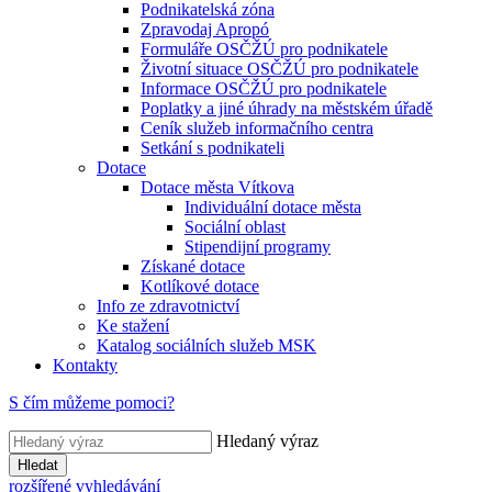
Podnikatelská zóna
Zpravodaj Apropó
Formuláře OSČŽÚ pro podnikatele
Životní situace OSČŽÚ pro podnikatele
Informace OSČŽÚ pro podnikatele
Poplatky a jiné úhrady na městském úřadě
Ceník služeb informačního centra
Setkání s podnikateli
Dotace
Dotace města Vítkova
Individuální dotace města
Sociální oblast
Stipendijní programy
Získané dotace
Kotlíkové dotace
Info ze zdravotnictví
Ke stažení
Katalog sociálních služeb MSK
Kontakty
S čím můžeme pomoci?
Hledaný výraz
Hledat
rozšířené vyhledávání