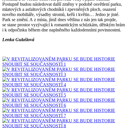
Postupně budou následovat další změny v podobě osvětlení parku,
mlatových a asfaltových chodníků i zpevněných ploch, osazení
nového mobiliáře, výsadby stromů, keřů i květin… Jedno je jisté.
Park se změní. A z místa, jímž dnes většina z nás jen tak projde,
se stane prostor vyzývající k romantickým schůzkám, dětským hrám
i k odpočinku během dne naplněného každodenními povinnostmi.
Lenka Gulašiová