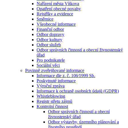
Nařízení města Vítkova
Opatření obecné povahy
Rejstříky a evidence
Směrnice
Všeobecné informace
Finanční odbor
Odbor dopravy
Odbor kultury
Odbor služeb
Odbor správních činností a obecní živnostenský
úřad
Pro podnikatele
Sociální věci
Povinně zveřejňované informace
Informace dle z. č. 106⁄1999 Sb.
Poskytnuté informace
Výroční zpráva
Informace k ochraně osobních údajů (GDPR)
Whistleblowing
Registr střetu zájmů
Kontrolní činnost
Odbor správních činností a obecní
živnostenský úřad
Odbor výstavby, územního plánování a
životního prostředí