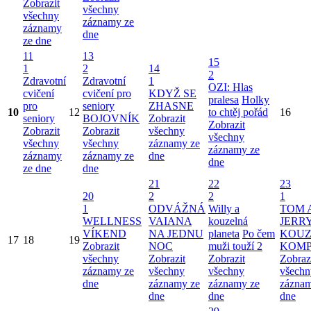
Zobrazit
všechny
všechny
záznamy ze
záznamy
dne
ze dne
11
13
15
1
2
14
2
Zdravotní
Zdravotní
1
OZI: Hlas
cvičení
cvičení pro
KDYŽ SE
pralesa
Holky
pro
seniory
ZHASNE
10
12
to chtěj pořád
16
seniory
BOJOVNÍK
Zobrazit
Zobrazit
Zobrazit
Zobrazit
všechny
všechny
všechny
všechny
záznamy ze
záznamy ze
záznamy
záznamy ze
dne
dne
ze dne
dne
21
22
23
20
2
2
1
1
ODVÁŽNÁ
Willy a
TOM 
WELLNESS
VAIANA
kouzelná
JERRY
VÍKEND
NA JEDNU
planeta
Po čem
KOUZ
17
18
19
Zobrazit
NOC
muži touží 2
KOMP
všechny
Zobrazit
Zobrazit
Zobraz
záznamy ze
všechny
všechny
všechn
dne
záznamy ze
záznamy ze
záznam
dne
dne
dne