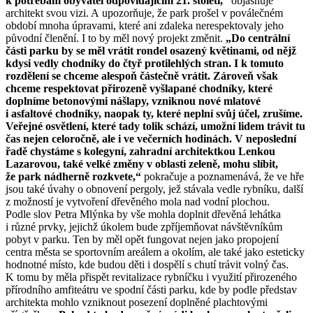
k potřebám obyvatel odpovídajícím 21. století,“
objasňuje
architekt svou vizi. A upozorňuje, že park prošel v poválečném
období mnoha úpravami, které ani zdaleka nerespektovaly jeho
původní členění. I to by měl nový projekt změnit.
„Do centrální
části parku by se měl vrátit rondel osazený květinami, od nějž
kdysi vedly chodníky do čtyř protilehlých stran. I k tomuto
rozdělení se chceme alespoň částečně vrátit. Zároveň však
chceme respektovat přirozeně vyšlapané chodníky, které
doplníme betonovými nášlapy, vzniknou nové mlatové
i asfaltové chodníky, naopak ty, které neplní svůj účel, zrušíme.
Veřejné osvětlení, které tady tolik schází, umožní lidem trávit tu
čas nejen celoročně, ale i ve večerních hodinách. V neposlední
řadě chystáme s kolegyní, zahradní architektkou Lenkou
Lazarovou, také velké změny v oblasti zeleně, mohu slíbit,
že park nádherně rozkvete,“
pokračuje a poznamenává, že ve hře
jsou také úvahy o obnovení pergoly, jež stávala vedle rybníku, další
z možností je vytvoření dřevěného mola nad vodní plochou.
Podle slov Petra Mlýnka by vše mohla doplnit dřevěná lehátka
i různé prvky, jejichž úkolem bude zpříjemňovat návštěvníkům
pobyt v parku. Ten by měl opět fungovat nejen jako propojení
centra města se sportovním areálem a okolím, ale také jako esteticky
hodnotné místo, kde budou děti i dospělí s chutí trávit volný čas.
K tomu by měla přispět revitalizace rybníčku i využití přirozeného
přírodního amfiteátru ve spodní části parku, kde by podle představ
architekta mohlo vzniknout posezení doplněné plachtovými