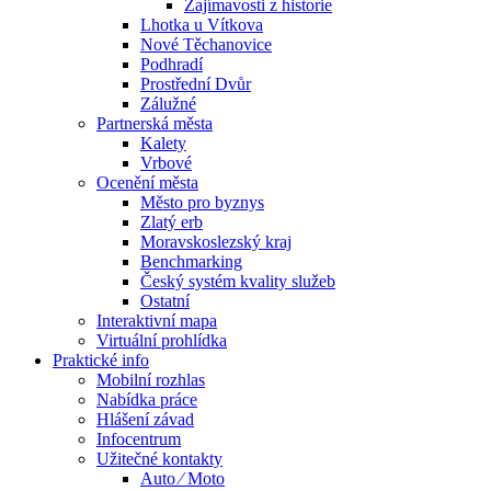
Zajímavosti z historie
Lhotka u Vítkova
Nové Těchanovice
Podhradí
Prostřední Dvůr
Zálužné
Partnerská města
Kalety
Vrbové
Ocenění města
Město pro byznys
Zlatý erb
Moravskoslezský kraj
Benchmarking
Český systém kvality služeb
Ostatní
Interaktivní mapa
Virtuální prohlídka
Praktické info
Mobilní rozhlas
Nabídka práce
Hlášení závad
Infocentrum
Užitečné kontakty
Auto ⁄ Moto