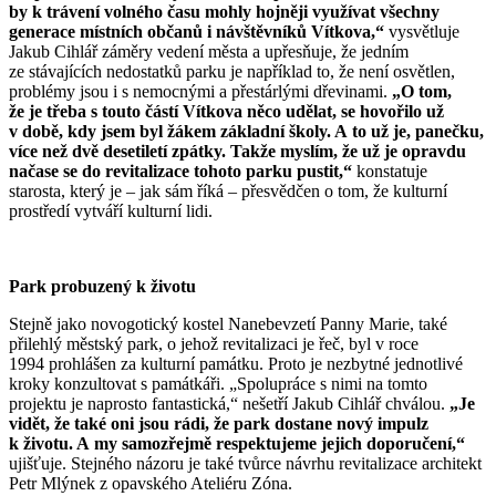
by k trávení volného času mohly hojněji využívat všechny
generace místních občanů i návštěvníků Vítkova,“
vysvětluje
Jakub Cihlář záměry vedení města a upřesňuje, že jedním
ze stávajících nedostatků parku je například to, že není osvětlen,
problémy jsou i s nemocnými a přestárlými dřevinami.
„O tom,
že je třeba s touto částí Vítkova něco udělat, se hovořilo už
v době, kdy jsem byl žákem základní školy. A to už je, panečku,
více než dvě desetiletí zpátky. Takže myslím, že už je opravdu
načase se do revitalizace tohoto parku pustit,“
konstatuje
starosta, který je – jak sám říká – přesvědčen o tom, že kulturní
prostředí vytváří kulturní lidi.
Park probuzený k životu
Stejně jako novogotický kostel Nanebevzetí Panny Marie, také
přilehlý městský park, o jehož revitalizaci je řeč, byl v roce
1994 prohlášen za kulturní památku. Proto je nezbytné jednotlivé
kroky konzultovat s památkáři. „Spolupráce s nimi na tomto
projektu je naprosto fantastická,“ nešetří Jakub Cihlář chválou.
„Je
vidět, že také oni jsou rádi, že park dostane nový impulz
k životu. A my samozřejmě respektujeme jejich doporučení,“
ujišťuje. Stejného názoru je také tvůrce návrhu revitalizace architekt
Petr Mlýnek z opavského Ateliéru Zóna.