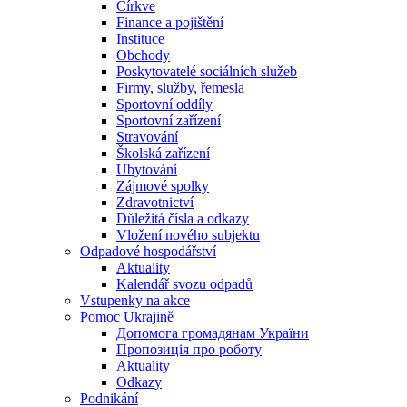
Církve
Finance a pojištění
Instituce
Obchody
Poskytovatelé sociálních služeb
Firmy, služby, řemesla
Sportovní oddíly
Sportovní zařízení
Stravování
Školská zařízení
Ubytování
Zájmové spolky
Zdravotnictví
Důležitá čísla a odkazy
Vložení nového subjektu
Odpadové hospodářství
Aktuality
Kalendář svozu odpadů
Vstupenky na akce
Pomoc Ukrajině
Допомога громадянам України
Пропозиція про роботу
Aktuality
Odkazy
Podnikání