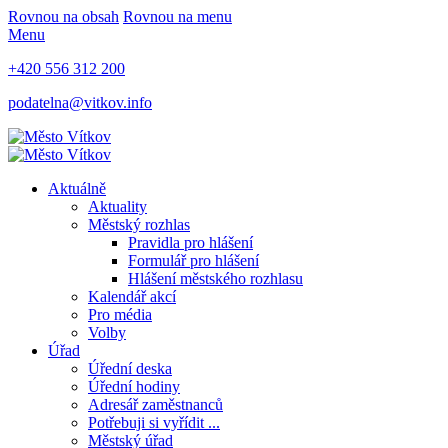
Rovnou na obsah
Rovnou na menu
Menu
+420 556 312 200
podatelna@vitkov.info
Aktuálně
Aktuality
Městský rozhlas
Pravidla pro hlášení
Formulář pro hlášení
Hlášení městského rozhlasu
Kalendář akcí
Pro média
Volby
Úřad
Úřední deska
Úřední hodiny
Adresář zaměstnanců
Potřebuji si vyřídit ...
Městský úřad