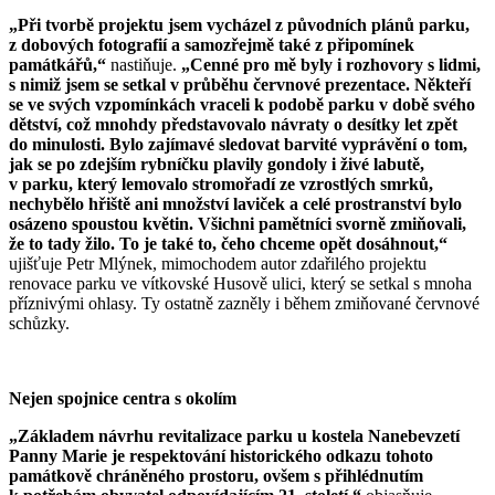
„Při tvorbě projektu jsem vycházel z původních plánů parku,
z dobových fotografií a samozřejmě také z připomínek
památkářů,“
nastiňuje.
„Cenné pro mě byly i rozhovory s lidmi,
s nimiž jsem se setkal v průběhu červnové prezentace. Někteří
se ve svých vzpomínkách vraceli k podobě parku v době svého
dětství, což mnohdy představovalo návraty o desítky let zpět
do minulosti. Bylo zajímavé sledovat barvité vyprávění o tom,
jak se po zdejším rybníčku plavily gondoly i živé labutě,
v parku, který lemovalo stromořadí ze vzrostlých smrků,
nechybělo hřiště ani množství laviček a celé prostranství bylo
osázeno spoustou květin. Všichni pamětníci svorně zmiňovali,
že to tady žilo. To je také to, čeho chceme opět dosáhnout,“
ujišťuje Petr Mlýnek, mimochodem autor zdařilého projektu
renovace parku ve vítkovské Husově ulici, který se setkal s mnoha
příznivými ohlasy. Ty ostatně zazněly i během zmiňované červnové
schůzky.
Nejen spojnice centra s okolím
„Základem návrhu revitalizace parku u kostela Nanebevzetí
Panny Marie je respektování historického odkazu tohoto
památkově chráněného prostoru, ovšem s přihlédnutím