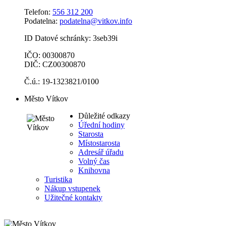
Telefon:
556 312 200
Podatelna:
podatelna@vitkov.info
ID Datové schránky: 3seb39i
IČO: 00300870
DIČ: CZ00300870
Č.ú.: 19-1323821/0100
Město Vítkov
Důležité odkazy
Úřední hodiny
Starosta
Místostarosta
Adresář úřadu
Volný čas
Knihovna
Turistika
Nákup vstupenek
Užitečné kontakty