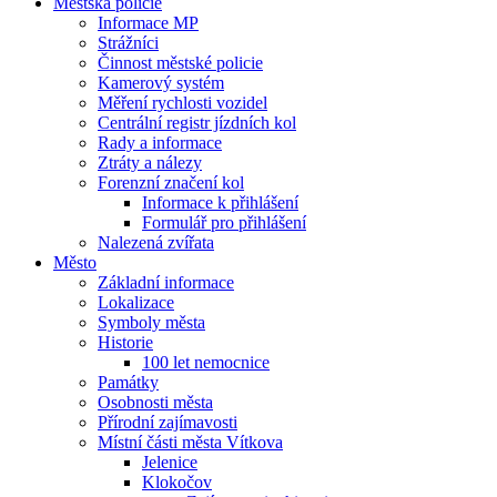
Městská policie
Informace MP
Strážníci
Činnost městské policie
Kamerový systém
Měření rychlosti vozidel
Centrální registr jízdních kol
Rady a informace
Ztráty a nálezy
Forenzní značení kol
Informace k přihlášení
Formulář pro přihlášení
Nalezená zvířata
Město
Základní informace
Lokalizace
Symboly města
Historie
100 let nemocnice
Památky
Osobnosti města
Přírodní zajímavosti
Místní části města Vítkova
Jelenice
Klokočov