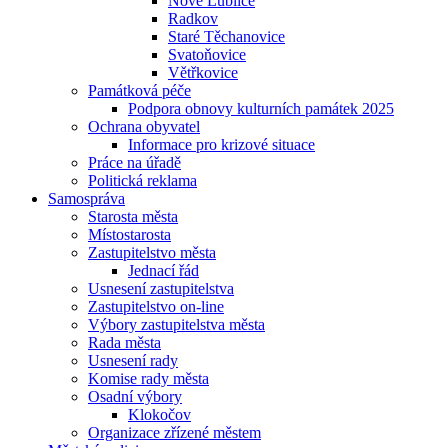
Nové Lublice
Radkov
Staré Těchanovice
Svatoňovice
Větřkovice
Památková péče
Podpora obnovy kulturních památek 2025
Ochrana obyvatel
Informace pro krizové situace
Práce na úřadě
Politická reklama
Samospráva
Starosta města
Místostarosta
Zastupitelstvo města
Jednací řád
Usnesení zastupitelstva
Zastupitelstvo on-line
Výbory zastupitelstva města
Rada města
Usnesení rady
Komise rady města
Osadní výbory
Klokočov
Organizace zřízené městem