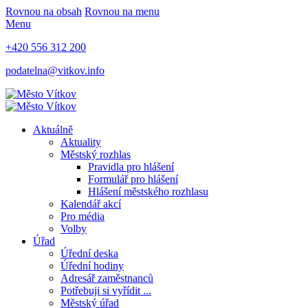
Rovnou na obsah
Rovnou na menu
Menu
+420 556 312 200
podatelna@vitkov.info
Aktuálně
Aktuality
Městský rozhlas
Pravidla pro hlášení
Formulář pro hlášení
Hlášení městského rozhlasu
Kalendář akcí
Pro média
Volby
Úřad
Úřední deska
Úřední hodiny
Adresář zaměstnanců
Potřebuji si vyřídit ...
Městský úřad