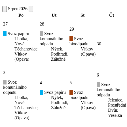
Srpen
2026
Po
Út
St
Čt
27
28
29
Svoz papíru
Svoz
Lhotka,
komunálního
Svoz
Nové
odpadu
bioodpadu
30
Těchanovice,
Nýtek,
Vítkov
Vítkov
Podhradí,
(Opava)
(Opava)
Zálužné
3
6
Svoz
4
5
Svoz
komunálního
komunálního
odpadu
Svoz papíru
Svoz
odpadu
Lhotka,
Nýtek,
bioodpadu
Jelenice,
Nové
Podhradí,
Vítkov
Prostřední
Těchanovice,
Zálužné
(Opava)
Dvůr,
Vítkov
Veselka
(Opava)