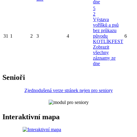
dne
5
2
Výstava
voříšků a psů
bez průkazu
31
1
2
3
4
původu
6
KOTLÍKFEST
Zobrazit
všechny
záznamy ze
dne
Senioři
Zjednodušená verze stránek nejen pro seniory
Interaktivní mapa