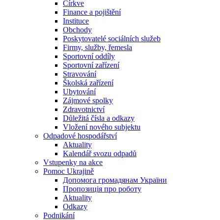
Církve
Finance a pojištění
Instituce
Obchody
Poskytovatelé sociálních služeb
Firmy, služby, řemesla
Sportovní oddíly
Sportovní zařízení
Stravování
Školská zařízení
Ubytování
Zájmové spolky
Zdravotnictví
Důležitá čísla a odkazy
Vložení nového subjektu
Odpadové hospodářství
Aktuality
Kalendář svozu odpadů
Vstupenky na akce
Pomoc Ukrajině
Допомога громадянам України
Пропозиція про роботу
Aktuality
Odkazy
Podnikání