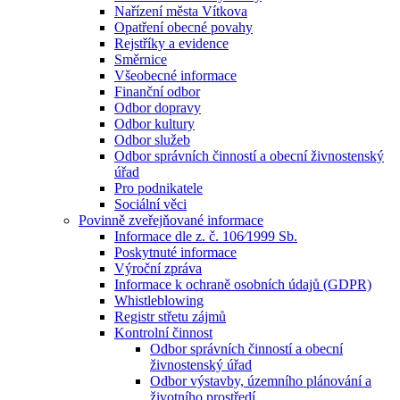
Nařízení města Vítkova
Opatření obecné povahy
Rejstříky a evidence
Směrnice
Všeobecné informace
Finanční odbor
Odbor dopravy
Odbor kultury
Odbor služeb
Odbor správních činností a obecní živnostenský
úřad
Pro podnikatele
Sociální věci
Povinně zveřejňované informace
Informace dle z. č. 106⁄1999 Sb.
Poskytnuté informace
Výroční zpráva
Informace k ochraně osobních údajů (GDPR)
Whistleblowing
Registr střetu zájmů
Kontrolní činnost
Odbor správních činností a obecní
živnostenský úřad
Odbor výstavby, územního plánování a
životního prostředí