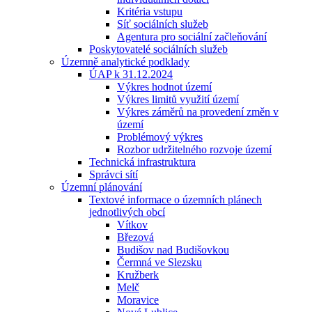
Kritéria vstupu
Síť sociálních služeb
Agentura pro sociální začleňování
Poskytovatelé sociálních služeb
Územně analytické podklady
ÚAP k 31.12.2024
Výkres hodnot území
Výkres limitů využití území
Výkres záměrů na provedení změn v
území
Problémový výkres
Rozbor udržitelného rozvoje území
Technická infrastruktura
Správci sítí
Územní plánování
Textové informace o územních plánech
jednotlivých obcí
Vítkov
Březová
Budišov nad Budišovkou
Čermná ve Slezsku
Kružberk
Melč
Moravice