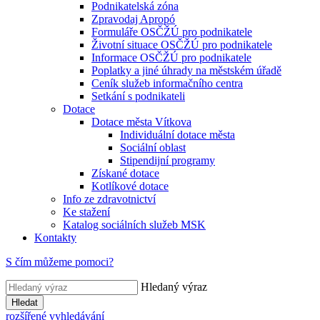
Podnikatelská zóna
Zpravodaj Apropó
Formuláře OSČŽÚ pro podnikatele
Životní situace OSČŽÚ pro podnikatele
Informace OSČŽÚ pro podnikatele
Poplatky a jiné úhrady na městském úřadě
Ceník služeb informačního centra
Setkání s podnikateli
Dotace
Dotace města Vítkova
Individuální dotace města
Sociální oblast
Stipendijní programy
Získané dotace
Kotlíkové dotace
Info ze zdravotnictví
Ke stažení
Katalog sociálních služeb MSK
Kontakty
S čím můžeme pomoci?
Hledaný výraz
Hledat
rozšířené vyhledávání