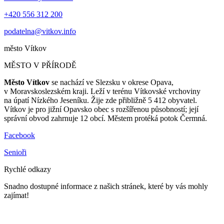
+420 556 312 200
podatelna@vitkov.info
město
Vítkov
MĚSTO V PŘÍRODĚ
Město Vítkov
se nachází ve Slezsku v okrese Opava,
v Moravskoslezském kraji. Leží v terénu Vítkovské vrchoviny
na úpatí Nízkého Jeseníku. Žije zde přibližně 5 412 obyvatel.
Vítkov je pro jižní Opavsko obec s rozšířenou působností; její
správní obvod zahrnuje 12 obcí. Městem protéká potok Čermná.
Facebook
Senioři
Rychlé odkazy
Snadno dostupné informace z našich stránek, které by vás mohly
zajímat!