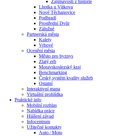
Zajímavosti z historie
Lhotka u Vítkova
Nové Těchanovice
Podhradí
Prostřední Dvůr
Zálužné
Partnerská města
Kalety
Vrbové
Ocenění města
Město pro byznys
Zlatý erb
Moravskoslezský kraj
Benchmarking
Český systém kvality služeb
Ostatní
Interaktivní mapa
Virtuální prohlídka
Praktické info
Mobilní rozhlas
Nabídka práce
Hlášení závad
Infocentrum
Užitečné kontakty
Auto ⁄ Moto