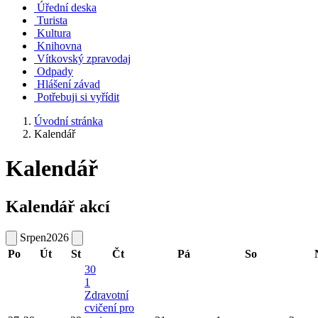
Úřední deska
Turista
Kultura
Knihovna
Vítkovský zpravodaj
Odpady
Hlášení závad
Potřebuji si vyřídit
Úvodní stránka
Kalendář
Kalendář
Kalendář akcí
Srpen
2026
Po
Út
St
Čt
Pá
So
30
1
Zdravotní
cvičení pro