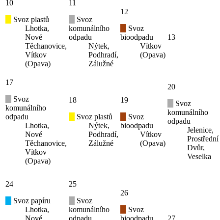
10
11
12
Svoz plastů
Svoz
Lhotka,
komunálního
Svoz
Nové
odpadu
bioodpadu
13
Těchanovice,
Nýtek,
Vítkov
Vítkov
Podhradí,
(Opava)
(Opava)
Zálužné
17
20
Svoz
18
19
Svoz
komunálního
komunálního
odpadu
Svoz plastů
Svoz
odpadu
Lhotka,
Nýtek,
bioodpadu
Jelenice,
Nové
Podhradí,
Vítkov
Prostřední
Těchanovice,
Zálužné
(Opava)
Dvůr,
Vítkov
Veselka
(Opava)
24
25
26
Svoz papíru
Svoz
Lhotka,
komunálního
Svoz
Nové
odpadu
bioodpadu
27