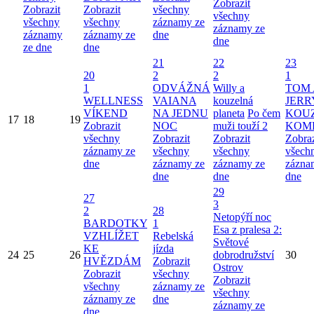
Zobrazit
Zobrazit
Zobrazit
všechny
všechny
všechny
všechny
záznamy ze
záznamy ze
záznamy
záznamy ze
dne
dne
ze dne
dne
21
22
23
20
2
2
1
1
ODVÁŽNÁ
Willy a
TOM 
WELLNESS
VAIANA
kouzelná
JERR
VÍKEND
NA JEDNU
planeta
Po čem
KOU
17
18
19
Zobrazit
NOC
muži touží 2
KOM
všechny
Zobrazit
Zobrazit
Zobraz
záznamy ze
všechny
všechny
všech
dne
záznamy ze
záznamy ze
zázna
dne
dne
dne
29
27
3
2
28
Netopýří noc
BARDOTKY
1
Esa z pralesa 2:
VZHLÍŽET
Rebelská
Světové
KE
jízda
24
25
26
dobrodružství
30
HVĚZDÁM
Zobrazit
Ostrov
Zobrazit
všechny
Zobrazit
všechny
záznamy ze
všechny
záznamy ze
dne
záznamy ze
dne