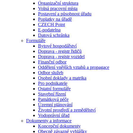
Organizační struktura
Volná pracovní místa
Postavení a působnost úřadu
Poplatky na úřadě
CZECH Point
E-podatelna
Datová schránka
Formuláře
Bytové hospodářství
Doprava - registr řidičů
Doprava - registr vozidel
Finanční odbor
Oddělení vnějších vztahů a propagace
Odbor služeb
Osobní doklady a matrika
Pro podnikatele
Ostatní formuláře
Stavební řízení
Památková péče
Územní plánování
Životní prostředí a zemědělství
Vodoprávní úřad
Dokumenty a informace
Koncepční dokumenty
Obecně závazné vyhlášky