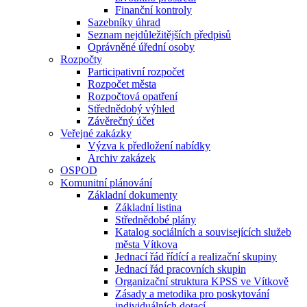
Finanční kontroly
Sazebníky úhrad
Seznam nejdůležitějších předpisů
Oprávněné úřední osoby
Rozpočty
Participativní rozpočet
Rozpočet města
Rozpočtová opatření
Střednědobý výhled
Závěrečný účet
Veřejné zakázky
Výzva k předložení nabídky
Archiv zakázek
OSPOD
Komunitní plánování
Základní dokumenty
Základní listina
Střednědobé plány
Katalog sociálních a souvisejících služeb
města Vítkova
Jednací řád řídící a realizační skupiny
Jednací řád pracovních skupin
Organizační struktura KPSS ve Vítkově
Zásady a metodika pro poskytování
individuálních dotací