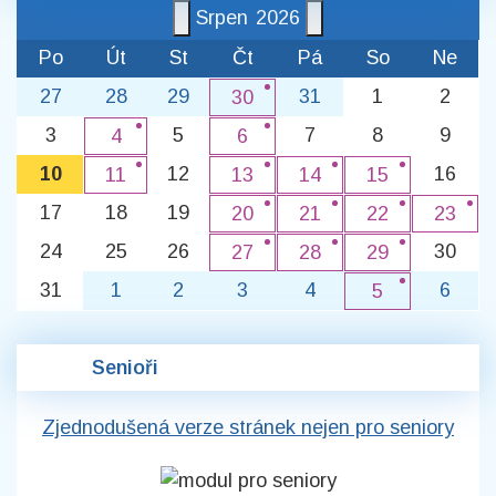
Srpen
2026
Po
Út
St
Čt
Pá
So
Ne
27
28
29
31
1
2
30
3
5
7
8
9
4
6
10
12
16
11
13
14
15
17
18
19
20
21
22
23
24
25
26
30
27
28
29
31
1
2
3
4
6
5
Senioři
Zjednodušená verze stránek nejen pro seniory