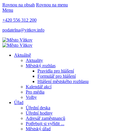
Rovnou na obsah
Rovnou na menu
Menu
+420 556 312 200
podatelna@vitkov.info
Aktuálně
Aktuality
Městský rozhlas
Pravidla pro hlášení
Formulář pro hlášení
Hlášení městského rozhlasu
Kalendář akcí
Pro média
Volby
Úřad
Úřední deska
Úřední hodiny
Adresář zaměstnanců
Potřebuji si vyřídit ...
Městský úřad