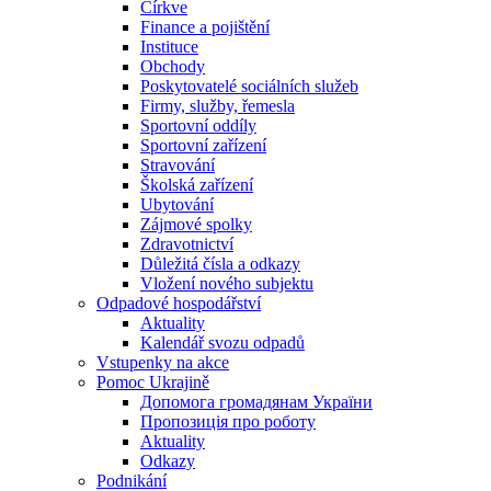
Církve
Finance a pojištění
Instituce
Obchody
Poskytovatelé sociálních služeb
Firmy, služby, řemesla
Sportovní oddíly
Sportovní zařízení
Stravování
Školská zařízení
Ubytování
Zájmové spolky
Zdravotnictví
Důležitá čísla a odkazy
Vložení nového subjektu
Odpadové hospodářství
Aktuality
Kalendář svozu odpadů
Vstupenky na akce
Pomoc Ukrajině
Допомога громадянам України
Пропозиція про роботу
Aktuality
Odkazy
Podnikání