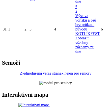
dne
5
2
Výstava
voříšků a psů
bez průkazu
31
1
2
3
4
původu
6
KOTLÍKFEST
Zobrazit
všechny
záznamy ze
dne
Senioři
Zjednodušená verze stránek nejen pro seniory
Interaktivní mapa