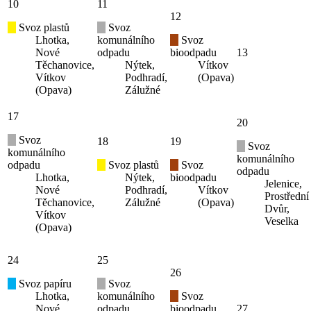
10
11
12
Svoz plastů
Svoz
Lhotka,
komunálního
Svoz
Nové
odpadu
bioodpadu
13
Těchanovice,
Nýtek,
Vítkov
Vítkov
Podhradí,
(Opava)
(Opava)
Zálužné
17
20
Svoz
18
19
Svoz
komunálního
komunálního
odpadu
Svoz plastů
Svoz
odpadu
Lhotka,
Nýtek,
bioodpadu
Jelenice,
Nové
Podhradí,
Vítkov
Prostřední
Těchanovice,
Zálužné
(Opava)
Dvůr,
Vítkov
Veselka
(Opava)
24
25
26
Svoz papíru
Svoz
Lhotka,
komunálního
Svoz
Nové
odpadu
bioodpadu
27