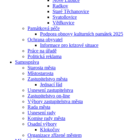
Nové Lublice
Radkov
Staré Těchanovice
Svatoňovice
Větřkovice
Památková péče
Podpora obnovy kulturních památek 2025
Ochrana obyvatel
Informace pro krizové situace
Práce na úřadě
Politická reklama
Samospráva
Starosta města
Místostarosta
Zastupitelstvo města
Jednací řád
Usnesení zastupitelstva
Zastupitelstvo on-line
Výbory zastupitelstva města
Rada města
Usnesení rady
Komise rady města
Osadní výbory
Klokočov
Organizace zřízené městem