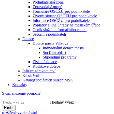
Podnikatelská zóna
Zpravodaj Apropó
Formuláře OSČŽÚ pro podnikatele
Životní situace OSČŽÚ pro podnikatele
Informace OSČŽÚ pro podnikatele
Poplatky a jiné úhrady na městském úřadě
Ceník služeb informačního centra
Setkání s podnikateli
Dotace
Dotace města Vítkova
Individuální dotace města
Sociální oblast
Stipendijní programy
Získané dotace
Kotlíkové dotace
Info ze zdravotnictví
Ke stažení
Katalog sociálních služeb MSK
Kontakty
S čím můžeme pomoci?
Hledaný výraz
Hledat
rozšířené vyhledávání