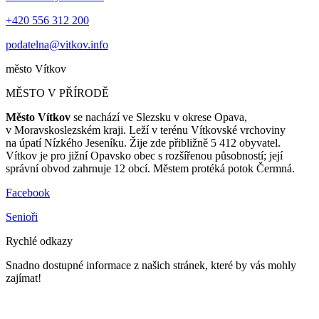
+420 556 312 200
podatelna@vitkov.info
město
Vítkov
MĚSTO V PŘÍRODĚ
Město Vítkov
se nachází ve Slezsku v okrese Opava,
v Moravskoslezském kraji. Leží v terénu Vítkovské vrchoviny
na úpatí Nízkého Jeseníku. Žije zde přibližně 5 412 obyvatel.
Vítkov je pro jižní Opavsko obec s rozšířenou působností; její
správní obvod zahrnuje 12 obcí. Městem protéká potok Čermná.
Facebook
Senioři
Rychlé odkazy
Snadno dostupné informace z našich stránek, které by vás mohly
zajímat!