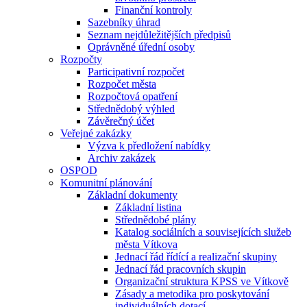
Finanční kontroly
Sazebníky úhrad
Seznam nejdůležitějších předpisů
Oprávněné úřední osoby
Rozpočty
Participativní rozpočet
Rozpočet města
Rozpočtová opatření
Střednědobý výhled
Závěrečný účet
Veřejné zakázky
Výzva k předložení nabídky
Archiv zakázek
OSPOD
Komunitní plánování
Základní dokumenty
Základní listina
Střednědobé plány
Katalog sociálních a souvisejících služeb
města Vítkova
Jednací řád řídící a realizační skupiny
Jednací řád pracovních skupin
Organizační struktura KPSS ve Vítkově
Zásady a metodika pro poskytování
individuálních dotací