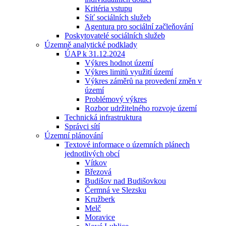
Kritéria vstupu
Síť sociálních služeb
Agentura pro sociální začleňování
Poskytovatelé sociálních služeb
Územně analytické podklady
ÚAP k 31.12.2024
Výkres hodnot území
Výkres limitů využití území
Výkres záměrů na provedení změn v
území
Problémový výkres
Rozbor udržitelného rozvoje území
Technická infrastruktura
Správci sítí
Územní plánování
Textové informace o územních plánech
jednotlivých obcí
Vítkov
Březová
Budišov nad Budišovkou
Čermná ve Slezsku
Kružberk
Melč
Moravice