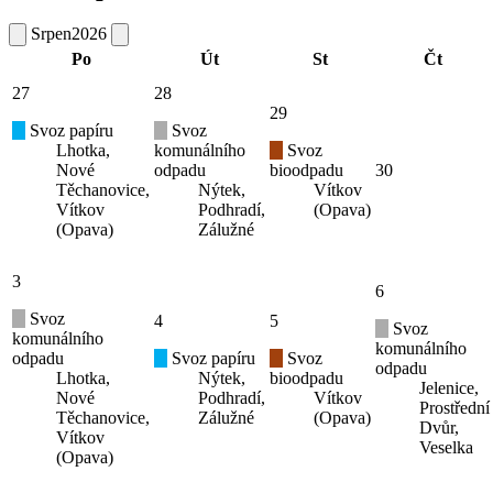
Srpen
2026
Po
Út
St
Čt
27
28
29
Svoz papíru
Svoz
Lhotka,
komunálního
Svoz
Nové
odpadu
bioodpadu
30
Těchanovice,
Nýtek,
Vítkov
Vítkov
Podhradí,
(Opava)
(Opava)
Zálužné
3
6
Svoz
4
5
Svoz
komunálního
komunálního
odpadu
Svoz papíru
Svoz
odpadu
Lhotka,
Nýtek,
bioodpadu
Jelenice,
Nové
Podhradí,
Vítkov
Prostřední
Těchanovice,
Zálužné
(Opava)
Dvůr,
Vítkov
Veselka
(Opava)