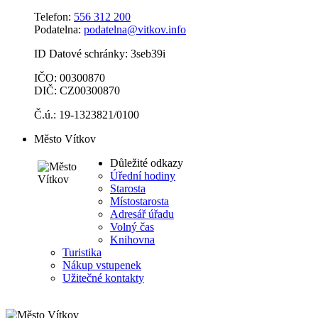
Telefon:
556 312 200
Podatelna:
podatelna@vitkov.info
ID Datové schránky: 3seb39i
IČO: 00300870
DIČ: CZ00300870
Č.ú.: 19-1323821/0100
Město Vítkov
Důležité odkazy
Úřední hodiny
Starosta
Místostarosta
Adresář úřadu
Volný čas
Knihovna
Turistika
Nákup vstupenek
Užitečné kontakty