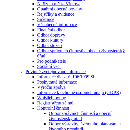
Nařízení města Vítkova
Opatření obecné povahy
Rejstříky a evidence
Směrnice
Všeobecné informace
Finanční odbor
Odbor dopravy
Odbor kultury
Odbor služeb
Odbor správních činností a obecní živnostenský
úřad
Pro podnikatele
Sociální věci
Povinně zveřejňované informace
Informace dle z. č. 106⁄1999 Sb.
Poskytnuté informace
Výroční zpráva
Informace k ochraně osobních údajů (GDPR)
Whistleblowing
Registr střetu zájmů
Kontrolní činnost
Odbor správních činností a obecní
živnostenský úřad
Odbor výstavby, územního plánování a
životního prostředí