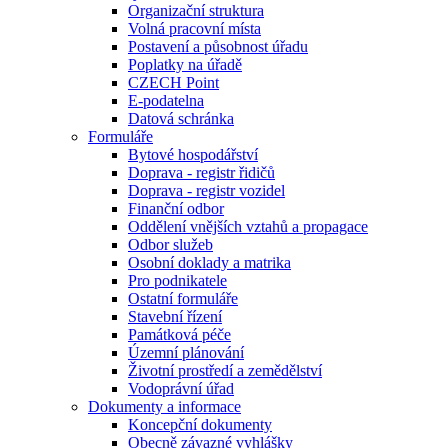
Organizační struktura
Volná pracovní místa
Postavení a působnost úřadu
Poplatky na úřadě
CZECH Point
E-podatelna
Datová schránka
Formuláře
Bytové hospodářství
Doprava - registr řidičů
Doprava - registr vozidel
Finanční odbor
Oddělení vnějších vztahů a propagace
Odbor služeb
Osobní doklady a matrika
Pro podnikatele
Ostatní formuláře
Stavební řízení
Památková péče
Územní plánování
Životní prostředí a zemědělství
Vodoprávní úřad
Dokumenty a informace
Koncepční dokumenty
Obecně závazné vyhlášky