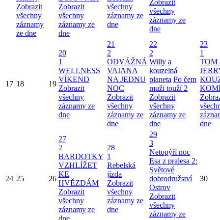
Zobrazit
Zobrazit
Zobrazit
všechny
všechny
všechny
všechny
záznamy ze
záznamy ze
záznamy
záznamy ze
dne
dne
ze dne
dne
21
22
23
20
2
2
1
1
ODVÁŽNÁ
Willy a
TOM 
WELLNESS
VAIANA
kouzelná
JERR
VÍKEND
NA JEDNU
planeta
Po čem
KOU
17
18
19
Zobrazit
NOC
muži touží 2
KOM
všechny
Zobrazit
Zobrazit
Zobraz
záznamy ze
všechny
všechny
všech
dne
záznamy ze
záznamy ze
zázna
dne
dne
dne
29
27
3
2
28
Netopýří noc
BARDOTKY
1
Esa z pralesa 2:
VZHLÍŽET
Rebelská
Světové
KE
jízda
24
25
26
dobrodružství
30
HVĚZDÁM
Zobrazit
Ostrov
Zobrazit
všechny
Zobrazit
všechny
záznamy ze
všechny
záznamy ze
dne
záznamy ze
dne