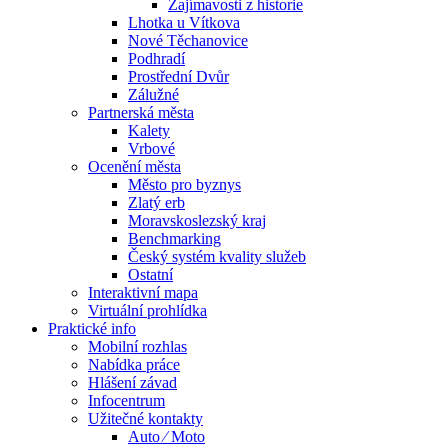
Zajímavosti z historie
Lhotka u Vítkova
Nové Těchanovice
Podhradí
Prostřední Dvůr
Zálužné
Partnerská města
Kalety
Vrbové
Ocenění města
Město pro byznys
Zlatý erb
Moravskoslezský kraj
Benchmarking
Český systém kvality služeb
Ostatní
Interaktivní mapa
Virtuální prohlídka
Praktické info
Mobilní rozhlas
Nabídka práce
Hlášení závad
Infocentrum
Užitečné kontakty
Auto ⁄ Moto