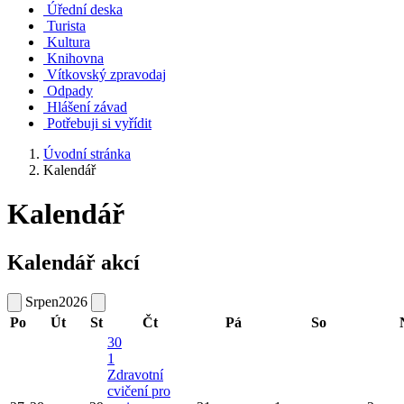
Úřední deska
Turista
Kultura
Knihovna
Vítkovský zpravodaj
Odpady
Hlášení závad
Potřebuji si vyřídit
Úvodní stránka
Kalendář
Kalendář
Kalendář akcí
Srpen
2026
Po
Út
St
Čt
Pá
So
30
1
Zdravotní
cvičení pro