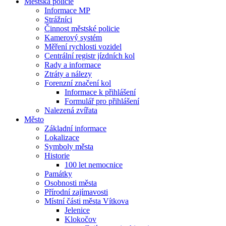
Městská policie
Informace MP
Strážníci
Činnost městské policie
Kamerový systém
Měření rychlosti vozidel
Centrální registr jízdních kol
Rady a informace
Ztráty a nálezy
Forenzní značení kol
Informace k přihlášení
Formulář pro přihlášení
Nalezená zvířata
Město
Základní informace
Lokalizace
Symboly města
Historie
100 let nemocnice
Památky
Osobnosti města
Přírodní zajímavosti
Místní části města Vítkova
Jelenice
Klokočov