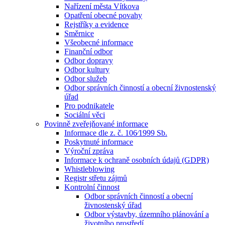
Nařízení města Vítkova
Opatření obecné povahy
Rejstříky a evidence
Směrnice
Všeobecné informace
Finanční odbor
Odbor dopravy
Odbor kultury
Odbor služeb
Odbor správních činností a obecní živnostenský
úřad
Pro podnikatele
Sociální věci
Povinně zveřejňované informace
Informace dle z. č. 106⁄1999 Sb.
Poskytnuté informace
Výroční zpráva
Informace k ochraně osobních údajů (GDPR)
Whistleblowing
Registr střetu zájmů
Kontrolní činnost
Odbor správních činností a obecní
živnostenský úřad
Odbor výstavby, územního plánování a
životního prostředí