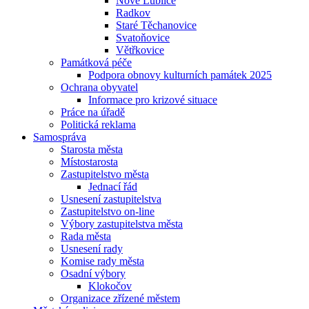
Nové Lublice
Radkov
Staré Těchanovice
Svatoňovice
Větřkovice
Památková péče
Podpora obnovy kulturních památek 2025
Ochrana obyvatel
Informace pro krizové situace
Práce na úřadě
Politická reklama
Samospráva
Starosta města
Místostarosta
Zastupitelstvo města
Jednací řád
Usnesení zastupitelstva
Zastupitelstvo on-line
Výbory zastupitelstva města
Rada města
Usnesení rady
Komise rady města
Osadní výbory
Klokočov
Organizace zřízené městem