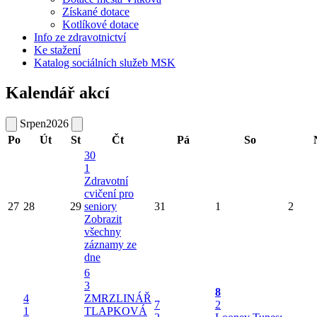
Získané dotace
Kotlíkové dotace
Info ze zdravotnictví
Ke stažení
Katalog sociálních služeb MSK
Kalendář akcí
Srpen
2026
Po
Út
St
Čt
Pá
So
30
1
Zdravotní
cvičení pro
27
28
29
seniory
31
1
2
Zobrazit
všechny
záznamy ze
dne
6
3
8
4
ZMRZLINÁŘ
7
2
1
TLAPKOVÁ