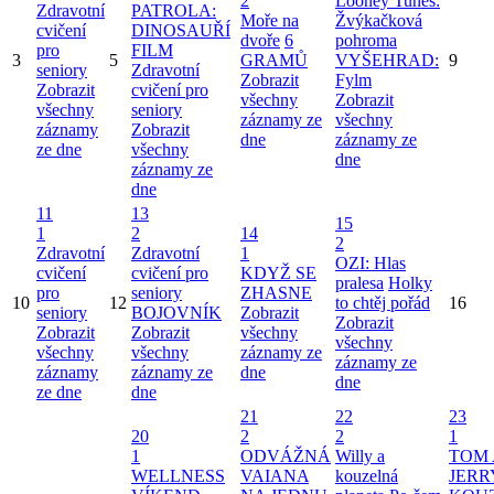
2
Looney Tunes:
Zdravotní
PATROLA:
Moře na
Žvýkačková
cvičení
DINOSAUŘÍ
dvoře
6
pohroma
pro
FILM
3
5
GRAMŮ
VYŠEHRAD:
9
seniory
Zdravotní
Zobrazit
Fylm
Zobrazit
cvičení pro
všechny
Zobrazit
všechny
seniory
záznamy ze
všechny
záznamy
Zobrazit
dne
záznamy ze
ze dne
všechny
dne
záznamy ze
dne
11
13
15
1
2
14
2
Zdravotní
Zdravotní
1
OZI: Hlas
cvičení
cvičení pro
KDYŽ SE
pralesa
Holky
pro
seniory
ZHASNE
10
12
to chtěj pořád
16
seniory
BOJOVNÍK
Zobrazit
Zobrazit
Zobrazit
Zobrazit
všechny
všechny
všechny
všechny
záznamy ze
záznamy ze
záznamy
záznamy ze
dne
dne
ze dne
dne
21
22
23
20
2
2
1
1
ODVÁŽNÁ
Willy a
TOM 
WELLNESS
VAIANA
kouzelná
JERR