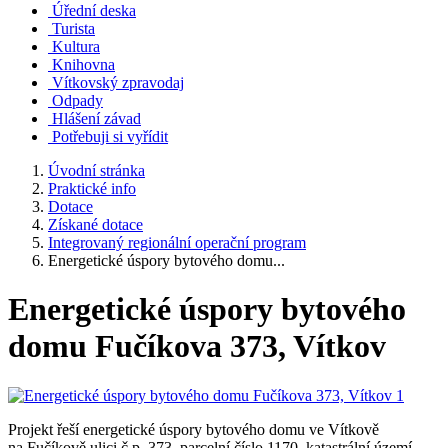
Úřední deska
Turista
Kultura
Knihovna
Vítkovský zpravodaj
Odpady
Hlášení závad
Potřebuji si vyřídit
Úvodní stránka
Praktické info
Dotace
Získané dotace
Integrovaný regionální operační program
Energetické úspory bytového domu...
Energetické úspory bytového
domu Fučíkova 373, Vítkov
Projekt řeší energetické úspory bytového domu ve Vítkově
na Fučíkově ulici č.p. 373, parcelní číslo 1170, katastrální území