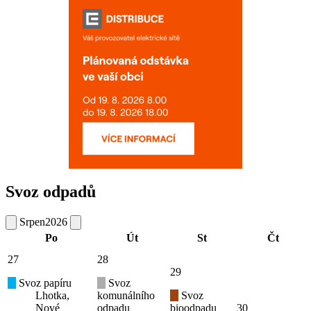
Svoz odpadů
Srpen
2026
Po
Út
St
Čt
27
28
29
Svoz papíru
Svoz
Lhotka,
komunálního
Svoz
Nové
odpadu
bioodpadu
30