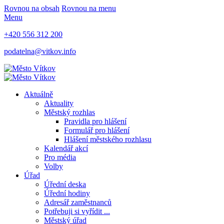
Rovnou na obsah
Rovnou na menu
Menu
+420 556 312 200
podatelna@vitkov.info
Aktuálně
Aktuality
Městský rozhlas
Pravidla pro hlášení
Formulář pro hlášení
Hlášení městského rozhlasu
Kalendář akcí
Pro média
Volby
Úřad
Úřední deska
Úřední hodiny
Adresář zaměstnanců
Potřebuji si vyřídit ...
Městský úřad