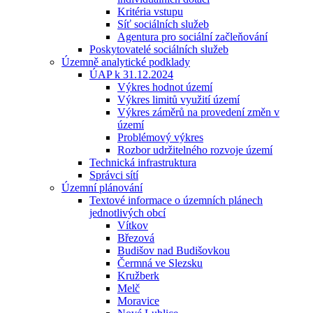
Kritéria vstupu
Síť sociálních služeb
Agentura pro sociální začleňování
Poskytovatelé sociálních služeb
Územně analytické podklady
ÚAP k 31.12.2024
Výkres hodnot území
Výkres limitů využití území
Výkres záměrů na provedení změn v
území
Problémový výkres
Rozbor udržitelného rozvoje území
Technická infrastruktura
Správci sítí
Územní plánování
Textové informace o územních plánech
jednotlivých obcí
Vítkov
Březová
Budišov nad Budišovkou
Čermná ve Slezsku
Kružberk
Melč
Moravice