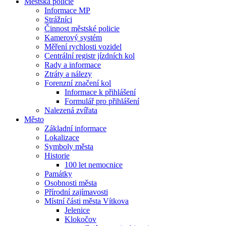
Městská policie
Informace MP
Strážníci
Činnost městské policie
Kamerový systém
Měření rychlosti vozidel
Centrální registr jízdních kol
Rady a informace
Ztráty a nálezy
Forenzní značení kol
Informace k přihlášení
Formulář pro přihlášení
Nalezená zvířata
Město
Základní informace
Lokalizace
Symboly města
Historie
100 let nemocnice
Památky
Osobnosti města
Přírodní zajímavosti
Místní části města Vítkova
Jelenice
Klokočov