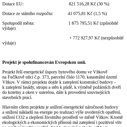
Dotace EU: 821 516,28 Kč (30 %)
Dotace ze státního rozpočtu: 41 075,81 Kč (1,5 %)
Spolupodíl města: 1 875 795,51 Kč (způsobilé
výdaje)
+ 772 927,97 Kč (nezpůsobilé
výdaje)
Projekt je spolufinancován Evropskou unií.
Projekt řeší energetické úspory bytového domu ve Vítkově
na Fučíkově ulici č.p. 373, parcelní číslo 1170, katastrální území
Vítkov. V rámci projektu dojde k zateplení konstrukcí budovy -
k zateplení fasády, stropu a stěn k půdě, k výměně požárních dveří
do kotelny a oken v suterénu, dále k provedení souvisejících
stavebních prací.
Hlavním cílem projektu je snížení energetické náročnosti budovy
a snížení nákladů na energie po realizaci výše uvedených opatření,
snížení CO2 a zlepšení životního prostředí ve městě Vítkov. Kromě
ekologických a ekonomických přínosů má zateplení i pozitivní vliv