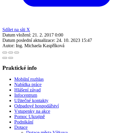
Sdílet na síti X
Datum vložení:
21. 2. 2017 0:00
Datum poslední aktualizace:
24. 10. 2023 15:47
Autor:
Ing. Michaela Kaspříková
Praktické info
Mobilní rozhlas
Nabídka práce
Hlášení závad
Infocentrum
Užitečné kontakty
Odpadové hospodářství
Vstupenky na akce
Pomoc Ukrajině
Podnikání
Dotace
Dotace města Vítkova