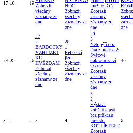
VÍKEND
NA JEDNU
planeta
Po čem
KOU
17
18
19
Zobrazit
NOC
muži touží 2
KOM
všechny
Zobrazit
Zobrazit
Zobraz
záznamy ze
všechny
všechny
všech
dne
záznamy ze
záznamy ze
zázna
dne
dne
dne
29
27
3
2
28
Netopýří noc
BARDOTKY
1
Esa z pralesa 2:
VZHLÍŽET
Rebelská
Světové
KE
jízda
24
25
26
dobrodružství
30
HVĚZDÁM
Zobrazit
Ostrov
Zobrazit
všechny
Zobrazit
všechny
záznamy ze
všechny
záznamy ze
dne
záznamy ze
dne
dne
5
2
Výstava
voříšků a psů
bez průkazu
31
1
2
3
4
původu
6
KOTLÍKFEST
Zobrazit