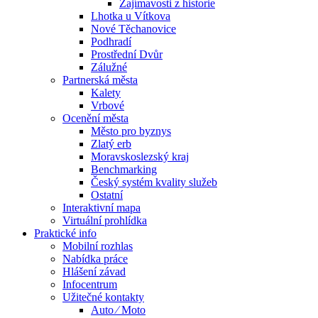
Zajímavosti z historie
Lhotka u Vítkova
Nové Těchanovice
Podhradí
Prostřední Dvůr
Zálužné
Partnerská města
Kalety
Vrbové
Ocenění města
Město pro byznys
Zlatý erb
Moravskoslezský kraj
Benchmarking
Český systém kvality služeb
Ostatní
Interaktivní mapa
Virtuální prohlídka
Praktické info
Mobilní rozhlas
Nabídka práce
Hlášení závad
Infocentrum
Užitečné kontakty
Auto ⁄ Moto