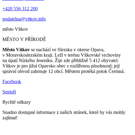
+420 556 312 200
podatelna@vitkov.info
město
Vítkov
MĚSTO V PŘÍRODĚ
Město Vítkov
se nachází ve Slezsku v okrese Opava,
v Moravskoslezském kraji. Leží v terénu Vítkovské vrchoviny
na úpatí Nízkého Jeseníku. Žije zde přibližně 5 412 obyvatel.
Vítkov je pro jižní Opavsko obec s rozšířenou působností; její
správní obvod zahrnuje 12 obcí. Městem protéká potok Čermná.
Facebook
Senioři
Rychlé odkazy
Snadno dostupné informace z našich stránek, které by vás mohly
zajímat!