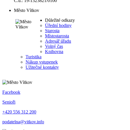
Č.ú.: 19-1323821/0100
Město Vítkov
Důležité odkazy
Úřední hodiny
Starosta
Místostarosta
Adresář úřadu
Volný čas
Knihovna
Turistika
Nákup vstupenek
Užitečné kontakty
Facebook
Senioři
+420 556 312 200
podatelna@vitkov.info