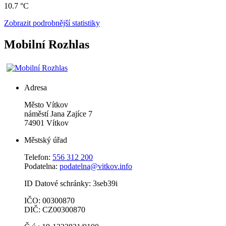
10.7 °C
Zobrazit podrobnější statistiky
Mobilní Rozhlas
Adresa
Město Vítkov
náměstí Jana Zajíce 7
74901 Vítkov
Městský úřad
Telefon:
556 312 200
Podatelna:
podatelna@vitkov.info
ID Datové schránky: 3seb39i
IČO: 00300870
DIČ: CZ00300870