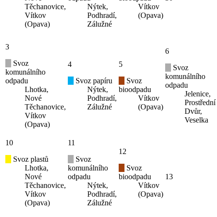
Těchanovice,
Nýtek,
Vítkov
Vítkov
Podhradí,
(Opava)
(Opava)
Zálužné
3
6
Svoz
4
5
Svoz
komunálního
komunálního
odpadu
Svoz papíru
Svoz
odpadu
Lhotka,
Nýtek,
bioodpadu
Jelenice,
Nové
Podhradí,
Vítkov
Prostřední
Těchanovice,
Zálužné
(Opava)
Dvůr,
Vítkov
Veselka
(Opava)
10
11
12
Svoz plastů
Svoz
Lhotka,
komunálního
Svoz
Nové
odpadu
bioodpadu
13
Těchanovice,
Nýtek,
Vítkov
Vítkov
Podhradí,
(Opava)
(Opava)
Zálužné