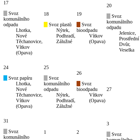
17
20
Svoz
18
19
Svoz
komunálního
komunálního
odpadu
Svoz plastů
Svoz
odpadu
Lhotka,
Nýtek,
bioodpadu
Jelenice,
Nové
Podhradí,
Vítkov
Prostřední
Těchanovice,
Zálužné
(Opava)
Dvůr,
Vítkov
Veselka
(Opava)
24
25
26
Svoz papíru
Svoz
Lhotka,
komunálního
Svoz
Nové
odpadu
bioodpadu
27
Těchanovice,
Nýtek,
Vítkov
Vítkov
Podhradí,
(Opava)
(Opava)
Zálužné
31
3
Svoz
1
2
Svoz
komunálního
komunálního