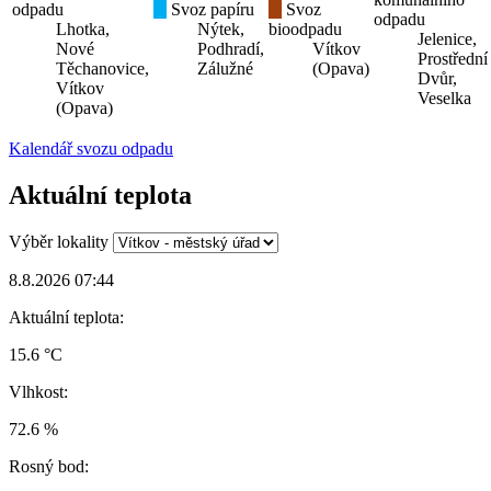
odpadu
Svoz papíru
Svoz
odpadu
Lhotka,
Nýtek,
bioodpadu
Jelenice,
Nové
Podhradí,
Vítkov
Prostřední
Těchanovice,
Zálužné
(Opava)
Dvůr,
Vítkov
Veselka
(Opava)
Kalendář svozu odpadu
Aktuální teplota
Výběr lokality
8.8.2026 07:44
Aktuální teplota:
15.6 °C
Vlhkost:
72.6 %
Rosný bod: