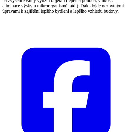
na zvýšení kvality využití objektu (tepelná pohoda, vlhkost,
eliminace výskytu mikroorganismů, atd.). Dále dojde nezbytnými
úpravami k zajištění lepšího bydlení a lepšího vzhledu budovy.