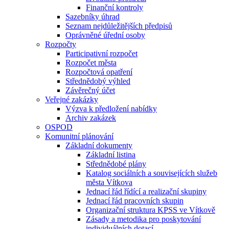
Finanční kontroly
Sazebníky úhrad
Seznam nejdůležitějších předpisů
Oprávněné úřední osoby
Rozpočty
Participativní rozpočet
Rozpočet města
Rozpočtová opatření
Střednědobý výhled
Závěrečný účet
Veřejné zakázky
Výzva k předložení nabídky
Archiv zakázek
OSPOD
Komunitní plánování
Základní dokumenty
Základní listina
Střednědobé plány
Katalog sociálních a souvisejících služeb
města Vítkova
Jednací řád řídící a realizační skupiny
Jednací řád pracovních skupin
Organizační struktura KPSS ve Vítkově
Zásady a metodika pro poskytování
individuálních dotací