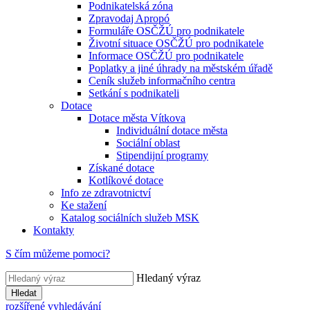
Podnikatelská zóna
Zpravodaj Apropó
Formuláře OSČŽÚ pro podnikatele
Životní situace OSČŽÚ pro podnikatele
Informace OSČŽÚ pro podnikatele
Poplatky a jiné úhrady na městském úřadě
Ceník služeb informačního centra
Setkání s podnikateli
Dotace
Dotace města Vítkova
Individuální dotace města
Sociální oblast
Stipendijní programy
Získané dotace
Kotlíkové dotace
Info ze zdravotnictví
Ke stažení
Katalog sociálních služeb MSK
Kontakty
S čím můžeme pomoci?
Hledaný výraz
Hledat
rozšířené vyhledávání