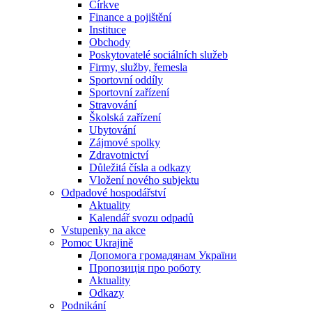
Církve
Finance a pojištění
Instituce
Obchody
Poskytovatelé sociálních služeb
Firmy, služby, řemesla
Sportovní oddíly
Sportovní zařízení
Stravování
Školská zařízení
Ubytování
Zájmové spolky
Zdravotnictví
Důležitá čísla a odkazy
Vložení nového subjektu
Odpadové hospodářství
Aktuality
Kalendář svozu odpadů
Vstupenky na akce
Pomoc Ukrajině
Допомога громадянам України
Пропозиція про роботу
Aktuality
Odkazy
Podnikání