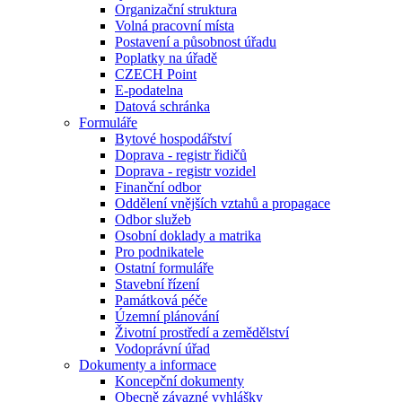
Organizační struktura
Volná pracovní místa
Postavení a působnost úřadu
Poplatky na úřadě
CZECH Point
E-podatelna
Datová schránka
Formuláře
Bytové hospodářství
Doprava - registr řidičů
Doprava - registr vozidel
Finanční odbor
Oddělení vnějších vztahů a propagace
Odbor služeb
Osobní doklady a matrika
Pro podnikatele
Ostatní formuláře
Stavební řízení
Památková péče
Územní plánování
Životní prostředí a zemědělství
Vodoprávní úřad
Dokumenty a informace
Koncepční dokumenty
Obecně závazné vyhlášky