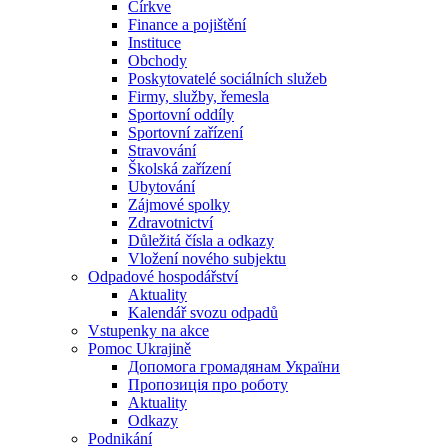
Církve
Finance a pojištění
Instituce
Obchody
Poskytovatelé sociálních služeb
Firmy, služby, řemesla
Sportovní oddíly
Sportovní zařízení
Stravování
Školská zařízení
Ubytování
Zájmové spolky
Zdravotnictví
Důležitá čísla a odkazy
Vložení nového subjektu
Odpadové hospodářství
Aktuality
Kalendář svozu odpadů
Vstupenky na akce
Pomoc Ukrajině
Допомога громадянам України
Пропозиція про роботу
Aktuality
Odkazy
Podnikání