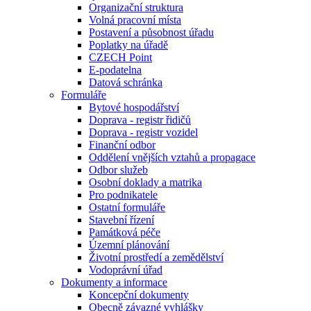
Organizační struktura
Volná pracovní místa
Postavení a působnost úřadu
Poplatky na úřadě
CZECH Point
E-podatelna
Datová schránka
Formuláře
Bytové hospodářství
Doprava - registr řidičů
Doprava - registr vozidel
Finanční odbor
Oddělení vnějších vztahů a propagace
Odbor služeb
Osobní doklady a matrika
Pro podnikatele
Ostatní formuláře
Stavební řízení
Památková péče
Územní plánování
Životní prostředí a zemědělství
Vodoprávní úřad
Dokumenty a informace
Koncepční dokumenty
Obecně závazné vyhlášky