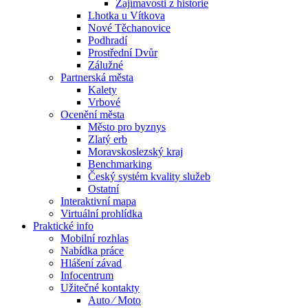
Zajímavosti z historie
Lhotka u Vítkova
Nové Těchanovice
Podhradí
Prostřední Dvůr
Zálužné
Partnerská města
Kalety
Vrbové
Ocenění města
Město pro byznys
Zlatý erb
Moravskoslezský kraj
Benchmarking
Český systém kvality služeb
Ostatní
Interaktivní mapa
Virtuální prohlídka
Praktické info
Mobilní rozhlas
Nabídka práce
Hlášení závad
Infocentrum
Užitečné kontakty
Auto ⁄ Moto