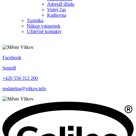
Adresář úřadu
Volný čas
Knihovna
Turistika
Nákup vstupenek
Užitečné kontakty
Facebook
Senioři
+420 556 312 200
podatelna@vitkov.info