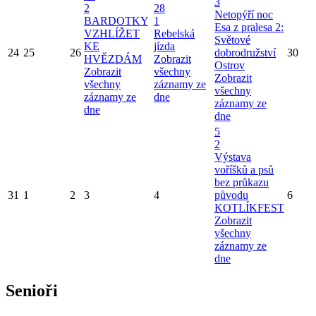
3
2
28
Netopýří noc
BARDOTKY
1
Esa z pralesa 2:
VZHLÍŽET
Rebelská
Světové
KE
jízda
24
25
26
dobrodružství
30
HVĚZDÁM
Zobrazit
Ostrov
Zobrazit
všechny
Zobrazit
všechny
záznamy ze
všechny
záznamy ze
dne
záznamy ze
dne
dne
5
2
Výstava
voříšků a psů
bez průkazu
31
1
2
3
4
původu
6
KOTLÍKFEST
Zobrazit
všechny
záznamy ze
dne
Senioři