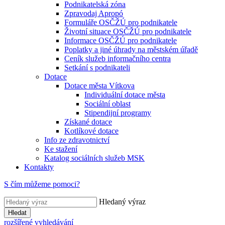
Podnikatelská zóna
Zpravodaj Apropó
Formuláře OSČŽÚ pro podnikatele
Životní situace OSČŽÚ pro podnikatele
Informace OSČŽÚ pro podnikatele
Poplatky a jiné úhrady na městském úřadě
Ceník služeb informačního centra
Setkání s podnikateli
Dotace
Dotace města Vítkova
Individuální dotace města
Sociální oblast
Stipendijní programy
Získané dotace
Kotlíkové dotace
Info ze zdravotnictví
Ke stažení
Katalog sociálních služeb MSK
Kontakty
S čím můžeme pomoci?
Hledaný výraz
Hledat
rozšířené vyhledávání