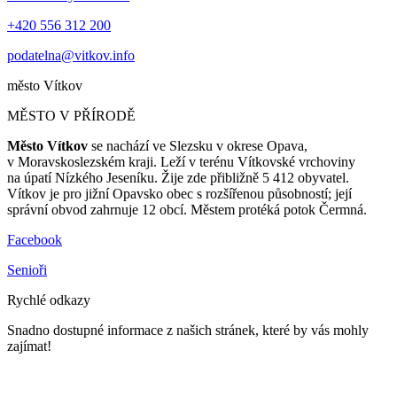
+420 556 312 200
podatelna@vitkov.info
město
Vítkov
MĚSTO V PŘÍRODĚ
Město Vítkov
se nachází ve Slezsku v okrese Opava,
v Moravskoslezském kraji. Leží v terénu Vítkovské vrchoviny
na úpatí Nízkého Jeseníku. Žije zde přibližně 5 412 obyvatel.
Vítkov je pro jižní Opavsko obec s rozšířenou působností; její
správní obvod zahrnuje 12 obcí. Městem protéká potok Čermná.
Facebook
Senioři
Rychlé odkazy
Snadno dostupné informace z našich stránek, které by vás mohly
zajímat!