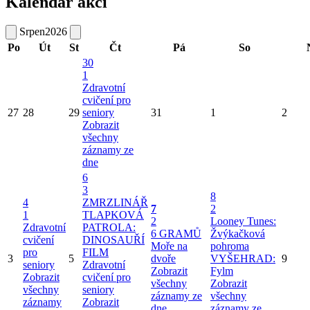
Kalendář akcí
Srpen
2026
Po
Út
St
Čt
Pá
So
30
1
Zdravotní
cvičení pro
27
28
29
seniory
31
1
2
Zobrazit
všechny
záznamy ze
dne
6
3
8
4
ZMRZLINÁŘ
7
2
1
TLAPKOVÁ
2
Looney Tunes:
Zdravotní
PATROLA:
6 GRAMŮ
Žvýkačková
cvičení
DINOSAUŘÍ
Moře na
pohroma
pro
FILM
3
5
dvoře
VYŠEHRAD:
9
seniory
Zdravotní
Zobrazit
Fylm
Zobrazit
cvičení pro
všechny
Zobrazit
všechny
seniory
záznamy ze
všechny
záznamy
Zobrazit
dne
záznamy ze