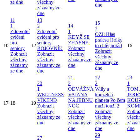
ze dne
všechny
dne
záznamy ze
dne
11
13
15
1
2
14
2
Zdravotní
Zdravotní
1
OZI: Hlas
cvičení
cvičení pro
KDYŽ SE
pralesa
Holky
pro
seniory
ZHASNE
10
12
to chtěj pořád
16
seniory
BOJOVNÍK
Zobrazit
Zobrazit
Zobrazit
Zobrazit
všechny
všechny
všechny
všechny
záznamy ze
záznamy ze
záznamy
záznamy ze
dne
dne
ze dne
dne
21
22
23
20
2
2
1
1
ODVÁŽNÁ
Willy a
TOM 
WELLNESS
VAIANA
kouzelná
JERR
VÍKEND
NA JEDNU
planeta
Po čem
KOU
17
18
19
Zobrazit
NOC
muži touží 2
KOM
všechny
Zobrazit
Zobrazit
Zobraz
záznamy ze
všechny
všechny
všech
dne
záznamy ze
záznamy ze
zázna
dne
dne
dne
29
27