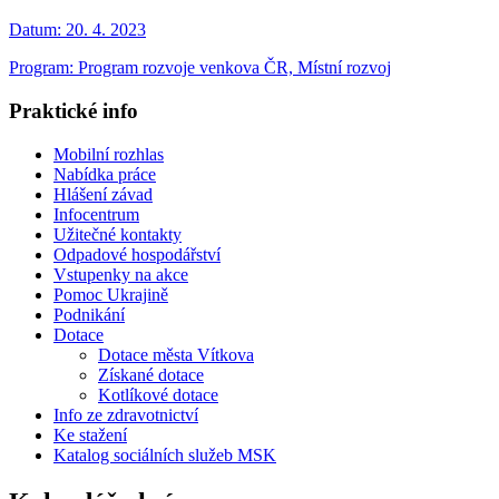
Datum:
20. 4. 2023
Program: Program rozvoje venkova ČR, Místní rozvoj
Praktické info
Mobilní rozhlas
Nabídka práce
Hlášení závad
Infocentrum
Užitečné kontakty
Odpadové hospodářství
Vstupenky na akce
Pomoc Ukrajině
Podnikání
Dotace
Dotace města Vítkova
Získané dotace
Kotlíkové dotace
Info ze zdravotnictví
Ke stažení
Katalog sociálních služeb MSK