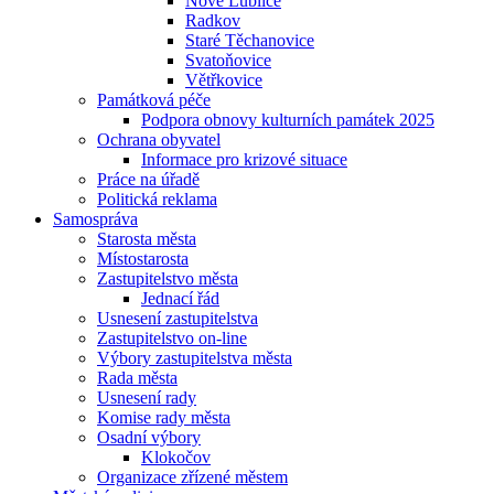
Nové Lublice
Radkov
Staré Těchanovice
Svatoňovice
Větřkovice
Památková péče
Podpora obnovy kulturních památek 2025
Ochrana obyvatel
Informace pro krizové situace
Práce na úřadě
Politická reklama
Samospráva
Starosta města
Místostarosta
Zastupitelstvo města
Jednací řád
Usnesení zastupitelstva
Zastupitelstvo on-line
Výbory zastupitelstva města
Rada města
Usnesení rady
Komise rady města
Osadní výbory
Klokočov
Organizace zřízené městem