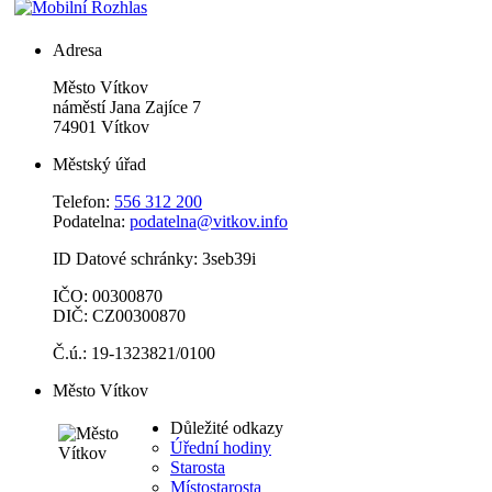
Adresa
Město Vítkov
náměstí Jana Zajíce 7
74901 Vítkov
Městský úřad
Telefon:
556 312 200
Podatelna:
podatelna@vitkov.info
ID Datové schránky: 3seb39i
IČO: 00300870
DIČ: CZ00300870
Č.ú.: 19-1323821/0100
Město Vítkov
Důležité odkazy
Úřední hodiny
Starosta
Místostarosta