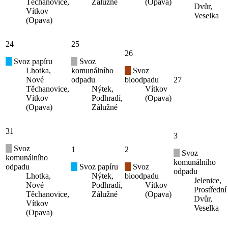
Těchanovice,
Zálužné
(Opava)
Dvůr,
Vítkov
Veselka
(Opava)
24
25
26
Svoz papíru
Svoz
Lhotka,
komunálního
Svoz
Nové
odpadu
bioodpadu
27
Těchanovice,
Nýtek,
Vítkov
Vítkov
Podhradí,
(Opava)
(Opava)
Zálužné
31
3
Svoz
1
2
Svoz
komunálního
komunálního
odpadu
Svoz papíru
Svoz
odpadu
Lhotka,
Nýtek,
bioodpadu
Jelenice,
Nové
Podhradí,
Vítkov
Prostřední
Těchanovice,
Zálužné
(Opava)
Dvůr,
Vítkov
Veselka
(Opava)