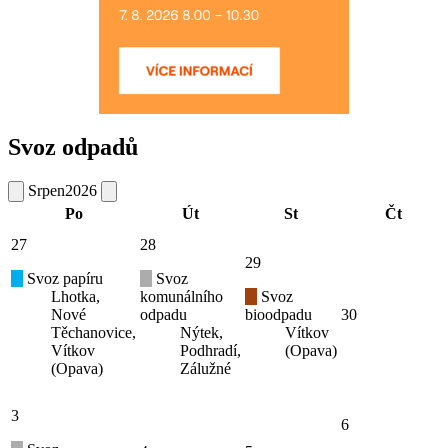
Svoz odpadů
Srpen
2026
Po
Út
St
Čt
27
28
29
Svoz papíru
Svoz
Lhotka,
komunálního
Svoz
Nové
odpadu
bioodpadu
30
Těchanovice,
Nýtek,
Vítkov
Vítkov
Podhradí,
(Opava)
(Opava)
Zálužné
3
6