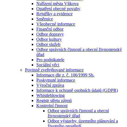
Nařízení města Vítkova
Opatření obecné povahy
Rejstříky a evidence
Směrnice
Všeobecné informace
Finanční odbor
Odbor dopravy
Odbor kultury
Odbor služeb
Odbor správních činností a obecní živnostenský
úřad
Pro podnikatele
Sociální věci
Povinně zveřejňované informace
Informace dle z. č. 106⁄1999 Sb.
Poskytnuté informace
Výroční zpráva
Informace k ochraně osobních údajů (GDPR)
Whistleblowing
Registr střetu zájmů
Kontrolní činnost
Odbor správních činností a obecní
živnostenský úřad
Odbor výstavby, územního plánování a
životního prostředí