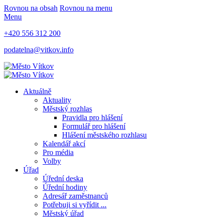
Rovnou na obsah
Rovnou na menu
Menu
+420 556 312 200
podatelna@vitkov.info
Aktuálně
Aktuality
Městský rozhlas
Pravidla pro hlášení
Formulář pro hlášení
Hlášení městského rozhlasu
Kalendář akcí
Pro média
Volby
Úřad
Úřední deska
Úřední hodiny
Adresář zaměstnanců
Potřebuji si vyřídit ...
Městský úřad