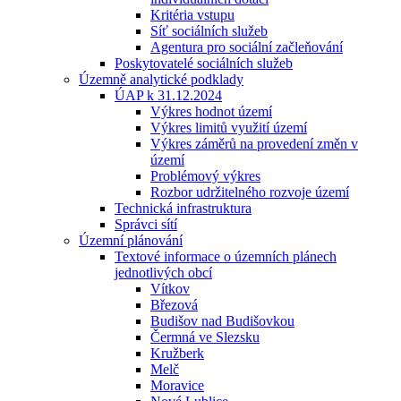
Kritéria vstupu
Síť sociálních služeb
Agentura pro sociální začleňování
Poskytovatelé sociálních služeb
Územně analytické podklady
ÚAP k 31.12.2024
Výkres hodnot území
Výkres limitů využití území
Výkres záměrů na provedení změn v
území
Problémový výkres
Rozbor udržitelného rozvoje území
Technická infrastruktura
Správci sítí
Územní plánování
Textové informace o územních plánech
jednotlivých obcí
Vítkov
Březová
Budišov nad Budišovkou
Čermná ve Slezsku
Kružberk
Melč
Moravice