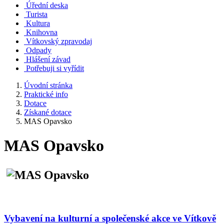
Úřední deska
Turista
Kultura
Knihovna
Vítkovský zpravodaj
Odpady
Hlášení závad
Potřebuji si vyřídit
Úvodní stránka
Praktické info
Dotace
Získané dotace
MAS Opavsko
MAS Opavsko
Vybavení na kulturní a společenské akce ve Vítkově