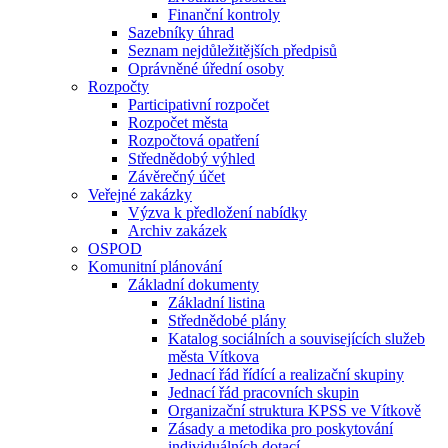
Finanční kontroly
Sazebníky úhrad
Seznam nejdůležitějších předpisů
Oprávněné úřední osoby
Rozpočty
Participativní rozpočet
Rozpočet města
Rozpočtová opatření
Střednědobý výhled
Závěrečný účet
Veřejné zakázky
Výzva k předložení nabídky
Archiv zakázek
OSPOD
Komunitní plánování
Základní dokumenty
Základní listina
Střednědobé plány
Katalog sociálních a souvisejících služeb
města Vítkova
Jednací řád řídící a realizační skupiny
Jednací řád pracovních skupin
Organizační struktura KPSS ve Vítkově
Zásady a metodika pro poskytování
individuálních dotací