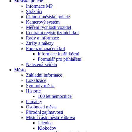
Městská policie
Informace MP
Strážníci
Činnost městské policie
Kamerový systém
Měření rychlosti vozidel
Centrální registr jízdních kol
Rady a informace
Ztráty a nálezy
Forenzní značení kol
Informace k přihlášení
Formulář pro přihlášení
Nalezená zvířata
Město
Základní informace
Lokalizace
Symboly města
Historie
100 let nemocnice
Památky
Osobnosti města
Přírodní zajímavosti
Místní části města Vítkova
Jelenice
Klokočov