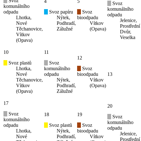
Svoz
4
5
Svoz
komunálního
komunálního
odpadu
Svoz papíru
Svoz
odpadu
Lhotka,
Nýtek,
bioodpadu
Jelenice,
Nové
Podhradí,
Vítkov
Prostřední
Těchanovice,
Zálužné
(Opava)
Dvůr,
Vítkov
Veselka
(Opava)
10
11
12
Svoz plastů
Svoz
Lhotka,
komunálního
Svoz
Nové
odpadu
bioodpadu
13
Těchanovice,
Nýtek,
Vítkov
Vítkov
Podhradí,
(Opava)
(Opava)
Zálužné
17
20
Svoz
18
19
Svoz
komunálního
komunálního
odpadu
Svoz plastů
Svoz
odpadu
Lhotka,
Nýtek,
bioodpadu
Jelenice,
Nové
Podhradí,
Vítkov
Prostřední