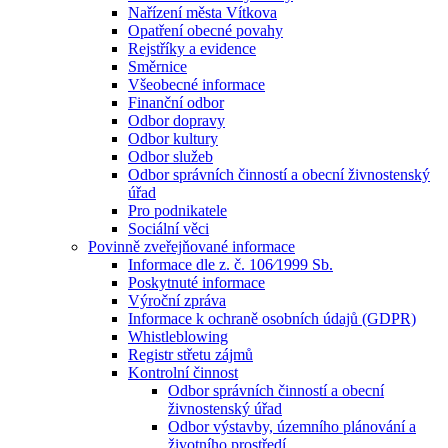
Nařízení města Vítkova
Opatření obecné povahy
Rejstříky a evidence
Směrnice
Všeobecné informace
Finanční odbor
Odbor dopravy
Odbor kultury
Odbor služeb
Odbor správních činností a obecní živnostenský
úřad
Pro podnikatele
Sociální věci
Povinně zveřejňované informace
Informace dle z. č. 106⁄1999 Sb.
Poskytnuté informace
Výroční zpráva
Informace k ochraně osobních údajů (GDPR)
Whistleblowing
Registr střetu zájmů
Kontrolní činnost
Odbor správních činností a obecní
živnostenský úřad
Odbor výstavby, územního plánování a
životního prostředí