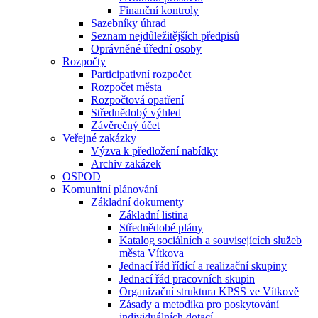
Finanční kontroly
Sazebníky úhrad
Seznam nejdůležitějších předpisů
Oprávněné úřední osoby
Rozpočty
Participativní rozpočet
Rozpočet města
Rozpočtová opatření
Střednědobý výhled
Závěrečný účet
Veřejné zakázky
Výzva k předložení nabídky
Archiv zakázek
OSPOD
Komunitní plánování
Základní dokumenty
Základní listina
Střednědobé plány
Katalog sociálních a souvisejících služeb
města Vítkova
Jednací řád řídící a realizační skupiny
Jednací řád pracovních skupin
Organizační struktura KPSS ve Vítkově
Zásady a metodika pro poskytování
individuálních dotací