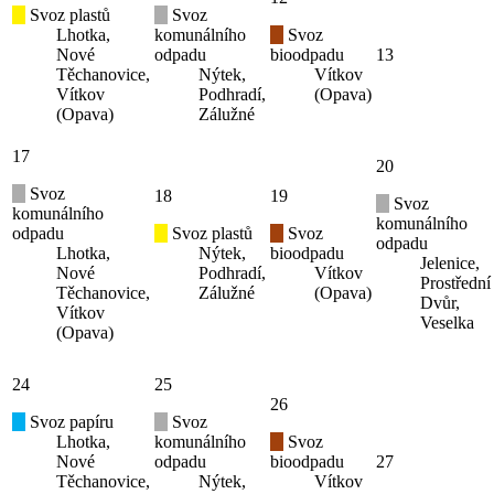
Svoz plastů
Svoz
Lhotka,
komunálního
Svoz
Nové
odpadu
bioodpadu
13
Těchanovice,
Nýtek,
Vítkov
Vítkov
Podhradí,
(Opava)
(Opava)
Zálužné
17
20
Svoz
18
19
Svoz
komunálního
komunálního
odpadu
Svoz plastů
Svoz
odpadu
Lhotka,
Nýtek,
bioodpadu
Jelenice,
Nové
Podhradí,
Vítkov
Prostřední
Těchanovice,
Zálužné
(Opava)
Dvůr,
Vítkov
Veselka
(Opava)
24
25
26
Svoz papíru
Svoz
Lhotka,
komunálního
Svoz
Nové
odpadu
bioodpadu
27
Těchanovice,
Nýtek,
Vítkov