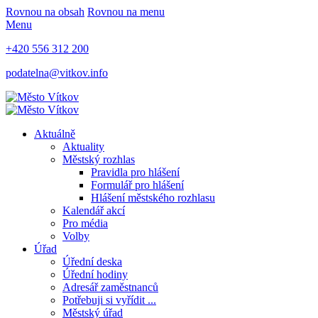
Rovnou na obsah
Rovnou na menu
Menu
+420 556 312 200
podatelna@vitkov.info
Aktuálně
Aktuality
Městský rozhlas
Pravidla pro hlášení
Formulář pro hlášení
Hlášení městského rozhlasu
Kalendář akcí
Pro média
Volby
Úřad
Úřední deska
Úřední hodiny
Adresář zaměstnanců
Potřebuji si vyřídit ...
Městský úřad