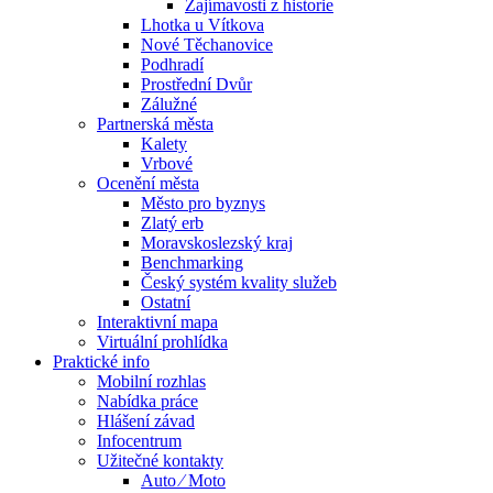
Zajímavosti z historie
Lhotka u Vítkova
Nové Těchanovice
Podhradí
Prostřední Dvůr
Zálužné
Partnerská města
Kalety
Vrbové
Ocenění města
Město pro byznys
Zlatý erb
Moravskoslezský kraj
Benchmarking
Český systém kvality služeb
Ostatní
Interaktivní mapa
Virtuální prohlídka
Praktické info
Mobilní rozhlas
Nabídka práce
Hlášení závad
Infocentrum
Užitečné kontakty
Auto ⁄ Moto