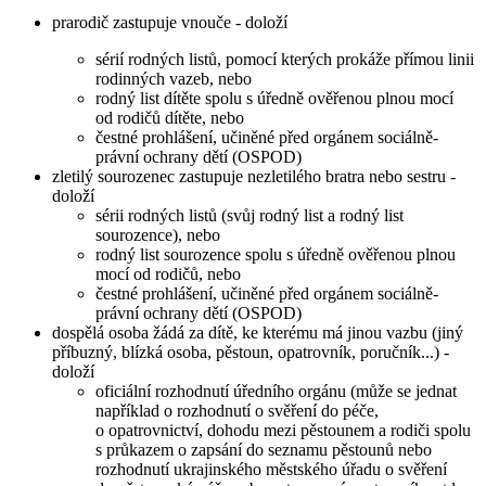
prarodič zastupuje vnouče - doloží
sérií rodných listů, pomocí kterých prokáže přímou linii
rodinných vazeb, nebo
rodný list dítěte spolu s úředně ověřenou plnou mocí
od rodičů dítěte, nebo
čestné prohlášení, učiněné před orgánem sociálně-
právní ochrany dětí (OSPOD)
zletilý sourozenec zastupuje nezletilého bratra nebo sestru -
doloží
sérii rodných listů (svůj rodný list a rodný list
sourozence), nebo
rodný list sourozence spolu s úředně ověřenou plnou
mocí od rodičů, nebo
čestné prohlášení, učiněné před orgánem sociálně-
právní ochrany dětí (OSPOD)
dospělá osoba žádá za dítě, ke kterému má jinou vazbu (jiný
příbuzný, blízká osoba, pěstoun, opatrovník, poručník...) -
doloží
oficiální rozhodnutí úředního orgánu (může se jednat
například o rozhodnutí o svěření do péče,
o opatrovnictví, dohodu mezi pěstounem a rodiči spolu
s průkazem o zapsání do seznamu pěstounů nebo
rozhodnutí ukrajinského městského úřadu o svěření