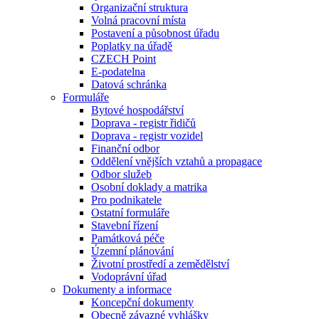
Organizační struktura
Volná pracovní místa
Postavení a působnost úřadu
Poplatky na úřadě
CZECH Point
E-podatelna
Datová schránka
Formuláře
Bytové hospodářství
Doprava - registr řidičů
Doprava - registr vozidel
Finanční odbor
Oddělení vnějších vztahů a propagace
Odbor služeb
Osobní doklady a matrika
Pro podnikatele
Ostatní formuláře
Stavební řízení
Památková péče
Územní plánování
Životní prostředí a zemědělství
Vodoprávní úřad
Dokumenty a informace
Koncepční dokumenty
Obecně závazné vyhlášky