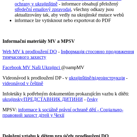
ochrany v ukrajinštině
- informace obsahují přeložený
středeční emailový zpravodaj
, všechny odkazy jsou
aktualizovány tak, aby vedly na ukrajinské mutace webů
informace lze vytisknout nebo exportovat do PDF
Informační materiály MV a MPSV
Web MV k prodloužení DO
-
Інформація стосовно продовження
тимчасового захисту
Facebook MV Naši Ukrajinci
@oampMV
Videonávod k prodloužení DP - v
ukrajinštině/відеоінструкція
-
videonávod v češtině
Infoletáky k potřebným dokumentům prokazujícím vazbu k dítěti:
ukrajinsky/ПРЕДСТАВНИК ДИТИНИ
-
česky
MPSV:
informace k sociálně právní ochraně dětí - Соціально-
правовий захист дітей у Чехії
Doložení vztahu k dětem pro účely prodloužení DO