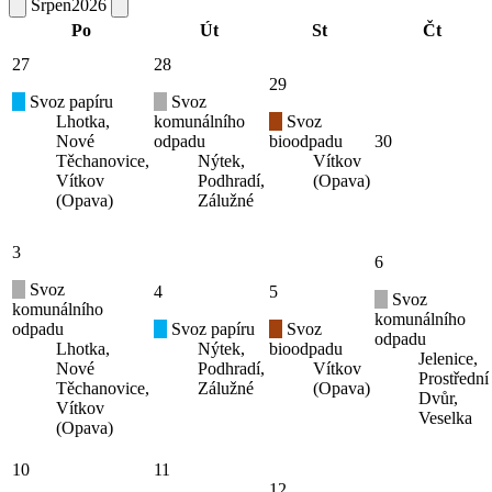
Srpen
2026
Po
Út
St
Čt
27
28
29
Svoz papíru
Svoz
Lhotka,
komunálního
Svoz
Nové
odpadu
bioodpadu
30
Těchanovice,
Nýtek,
Vítkov
Vítkov
Podhradí,
(Opava)
(Opava)
Zálužné
3
6
Svoz
4
5
Svoz
komunálního
komunálního
odpadu
Svoz papíru
Svoz
odpadu
Lhotka,
Nýtek,
bioodpadu
Jelenice,
Nové
Podhradí,
Vítkov
Prostřední
Těchanovice,
Zálužné
(Opava)
Dvůr,
Vítkov
Veselka
(Opava)
10
11
12