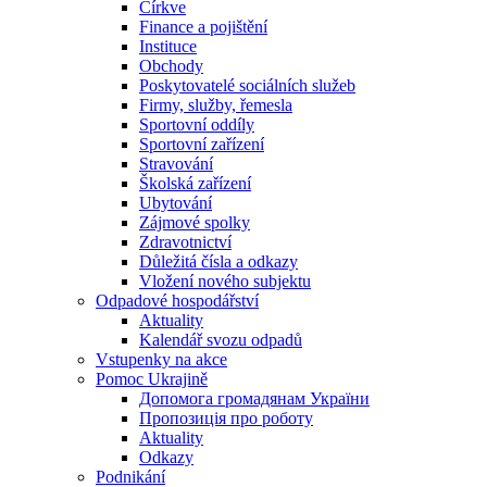
Církve
Finance a pojištění
Instituce
Obchody
Poskytovatelé sociálních služeb
Firmy, služby, řemesla
Sportovní oddíly
Sportovní zařízení
Stravování
Školská zařízení
Ubytování
Zájmové spolky
Zdravotnictví
Důležitá čísla a odkazy
Vložení nového subjektu
Odpadové hospodářství
Aktuality
Kalendář svozu odpadů
Vstupenky na akce
Pomoc Ukrajině
Допомога громадянам України
Пропозиція про роботу
Aktuality
Odkazy
Podnikání