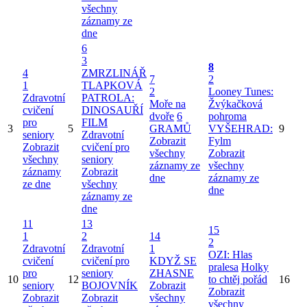
všechny
záznamy ze
dne
6
3
8
4
ZMRZLINÁŘ
7
2
1
TLAPKOVÁ
2
Looney Tunes:
Zdravotní
PATROLA:
Moře na
Žvýkačková
cvičení
DINOSAUŘÍ
dvoře
6
pohroma
pro
FILM
3
5
GRAMŮ
VYŠEHRAD:
9
seniory
Zdravotní
Zobrazit
Fylm
Zobrazit
cvičení pro
všechny
Zobrazit
všechny
seniory
záznamy ze
všechny
záznamy
Zobrazit
dne
záznamy ze
ze dne
všechny
dne
záznamy ze
dne
11
13
15
1
2
14
2
Zdravotní
Zdravotní
1
OZI: Hlas
cvičení
cvičení pro
KDYŽ SE
pralesa
Holky
pro
seniory
ZHASNE
10
12
to chtěj pořád
16
seniory
BOJOVNÍK
Zobrazit
Zobrazit
Zobrazit
Zobrazit
všechny
všechny