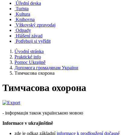
Úřední deska
Turista
Kultura
Knihovna
Vítkovský zpravodaj
Odpady
Hlášení závad
Potřebuji si vyřídit
Úvodní stránka
Praktické info
Pomoc Ukrajině
Допомога громадянам України
Тимчасова охорона
Тимчасова охорона
- інформація також українською мовою
Informace v ukrajinštině
zde je odkaz základní
informace k prodloužení dočasné