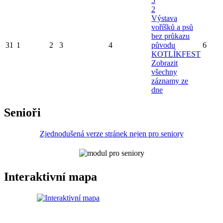
5
2
Výstava
voříšků a psů
bez průkazu
31
1
2
3
4
původu
6
KOTLÍKFEST
Zobrazit
všechny
záznamy ze
dne
Senioři
Zjednodušená verze stránek nejen pro seniory
Interaktivní mapa