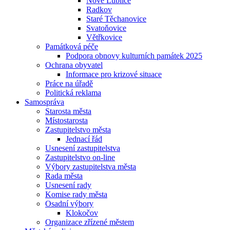
Nové Lublice
Radkov
Staré Těchanovice
Svatoňovice
Větřkovice
Památková péče
Podpora obnovy kulturních památek 2025
Ochrana obyvatel
Informace pro krizové situace
Práce na úřadě
Politická reklama
Samospráva
Starosta města
Místostarosta
Zastupitelstvo města
Jednací řád
Usnesení zastupitelstva
Zastupitelstvo on-line
Výbory zastupitelstva města
Rada města
Usnesení rady
Komise rady města
Osadní výbory
Klokočov
Organizace zřízené městem