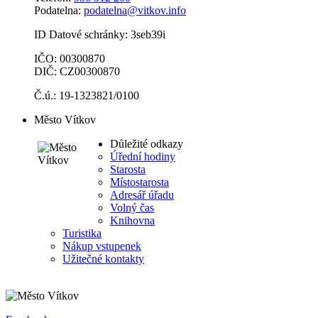
Podatelna:
podatelna@vitkov.info
ID Datové schránky: 3seb39i
IČO: 00300870
DIČ: CZ00300870
Č.ú.: 19-1323821/0100
Město Vítkov
Důležité odkazy
Úřední hodiny
Starosta
Místostarosta
Adresář úřadu
Volný čas
Knihovna
Turistika
Nákup vstupenek
Užitečné kontakty