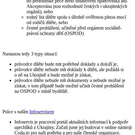
do pěstounské péče nebo ustanovení opatrovníka atd.
Akceptována jsou rozhodnutí českých i ukrajinských
orgánů), nebo
rodný list dítěte spolu s úředně ověřenou plnou mocí
od rodičů dítěte, nebo
čestné prohlášení, učiněné před orgánem sociálně-
právní ochrany dětí (OSPOD)
Nastanou tedy 3 typy situací:
průvodce dítěte bude mit potřebné doklady a doloží je,
průvodce dítěte nebude mít doklady k dítěti, ale požádá si
o ně na Ukrajině a bude možné je získat,
průvodce dítěte nebude mít dokumenty a nebude možné je
získat, v tom případě bude možné učinit čestné prohlášení
na OSPOD v místě bydliště.
Práce s naším
Infoservisem
Infoservis je pracovní portál aktuálních informací k podpoře
uprchlíků z Ukrajiny. Začali jsme jej budovat v online nástroji
Coda.io pro naši potřebu a pro naše členské organizace.