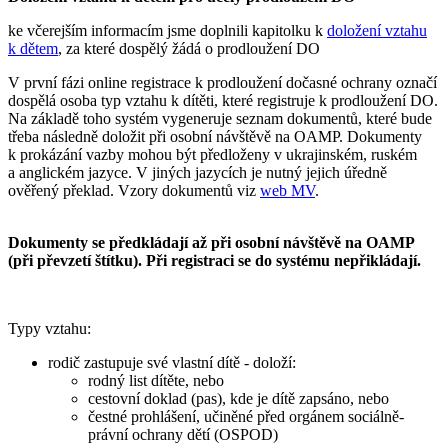
ke včerejším informacím jsme doplnili kapitolku k
doložení vztahu
k dětem
, za které dospělý žádá o prodloužení DO
V první fázi online registrace k prodloužení dočasné ochrany označí
dospělá osoba typ vztahu k dítěti, které registruje k prodloužení DO.
Na základě toho systém vygeneruje seznam dokumentů, které bude
třeba následně doložit při osobní návštěvě na OAMP. Dokumenty
k prokázání vazby mohou být předloženy v ukrajinském, ruském
a anglickém jazyce. V jiných jazycích je nutný jejich úředně
ověřený překlad. Vzory dokumentů viz
web MV
.
Dokumenty se předkládají až při osobní návštěvě na OAMP
(při převzetí štítku). Při registraci se do systému nepřikládají.
Typy vztahu:
rodič zastupuje své vlastní dítě - doloží:
rodný list dítěte, nebo
cestovní doklad (pas), kde je dítě zapsáno, nebo
čestné prohlášení, učiněné před orgánem sociálně-
právní ochrany dětí (OSPOD)