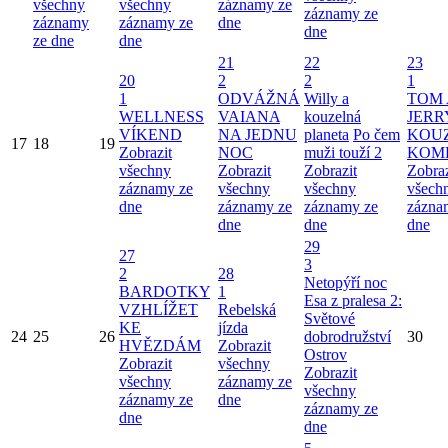
všechny
všechny
záznamy ze
záznamy ze
záznamy
záznamy ze
dne
dne
ze dne
dne
21
22
23
20
2
2
1
1
ODVÁŽNÁ
Willy a
TOM 
WELLNESS
VAIANA
kouzelná
JERR
VÍKEND
NA JEDNU
planeta
Po čem
KOU
17
18
19
Zobrazit
NOC
muži touží 2
KOM
všechny
Zobrazit
Zobrazit
Zobraz
záznamy ze
všechny
všechny
všech
dne
záznamy ze
záznamy ze
zázna
dne
dne
dne
29
27
3
2
28
Netopýří noc
BARDOTKY
1
Esa z pralesa 2:
VZHLÍŽET
Rebelská
Světové
KE
jízda
24
25
26
dobrodružství
30
HVĚZDÁM
Zobrazit
Ostrov
Zobrazit
všechny
Zobrazit
všechny
záznamy ze
všechny
záznamy ze
dne
záznamy ze
dne
dne