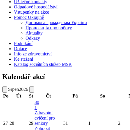
Užitečné kontakty
Odpadové hospodářství
Vstupenky na akce
Pomoc Ukrajině
Допомога громадянам України
Пропозиція про роботу
Aktuality
Odkazy
Podnikání
Dotace
Info ze zdravotnictví
Ke stažení
Katalog sociálních služeb MSK
Kalendář akcí
Srpen
2026
Po
Út
St
Čt
Pá
So
30
1
Zdravotní
cvičení pro
27
28
29
seniory
31
1
2
Zobrazit