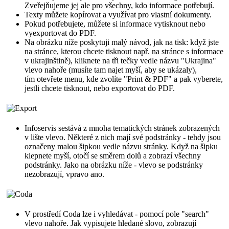
Zveřejňujeme jej ale pro všechny, kdo informace potřebují.
Texty můžete kopírovat a využívat pro vlastní dokumenty.
Pokud potřebujete, můžete si informace vytisknout nebo
vyexportovat do PDF.
Na obrázku níže poskytuji malý návod, jak na tisk: když jste
na stránce, kterou chcete tisknout např. na stránce s informace
v ukrajinštině), kliknete na tři tečky vedle názvu "Ukrajina"
vlevo nahoře (musíte tam najet myší, aby se ukázaly),
tím otevřete menu, kde zvolíte "Print & PDF" a pak vyberete,
jestli chcete tisknout, nebo exportovat do PDF.
Infoservis sestává z mnoha tematických stránek zobrazených
v lište vlevo. Některé z nich mají své podstránky - tehdy jsou
označeny malou šipkou vedle názvu stránky. Když na šipku
klepnete myší, otočí se směrem dolů a zobrazí všechny
podstránky. Jako na obrázku níže - vlevo se podstránky
nezobrazují, vpravo ano.
V prostředí Coda lze i vyhledávat - pomocí pole "search"
vlevo nahoře. Jak vypisujete hledané slovo, zobrazují