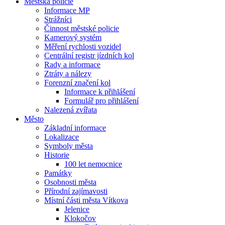
Městská policie
Informace MP
Strážníci
Činnost městské policie
Kamerový systém
Měření rychlosti vozidel
Centrální registr jízdních kol
Rady a informace
Ztráty a nálezy
Forenzní značení kol
Informace k přihlášení
Formulář pro přihlášení
Nalezená zvířata
Město
Základní informace
Lokalizace
Symboly města
Historie
100 let nemocnice
Památky
Osobnosti města
Přírodní zajímavosti
Místní části města Vítkova
Jelenice
Klokočov