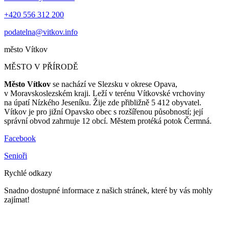
+420 556 312 200
podatelna@vitkov.info
město
Vítkov
MĚSTO V PŘÍRODĚ
Město Vítkov
se nachází ve Slezsku v okrese Opava,
v Moravskoslezském kraji. Leží v terénu Vítkovské vrchoviny
na úpatí Nízkého Jeseníku. Žije zde přibližně 5 412 obyvatel.
Vítkov je pro jižní Opavsko obec s rozšířenou působností; její
správní obvod zahrnuje 12 obcí. Městem protéká potok Čermná.
Facebook
Senioři
Rychlé odkazy
Snadno dostupné informace z našich stránek, které by vás mohly
zajímat!