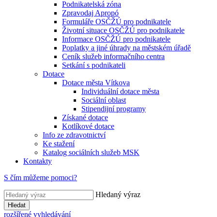
Podnikatelská zóna
Zpravodaj Apropó
Formuláře OSČŽÚ pro podnikatele
Životní situace OSČŽÚ pro podnikatele
Informace OSČŽÚ pro podnikatele
Poplatky a jiné úhrady na městském úřadě
Ceník služeb informačního centra
Setkání s podnikateli
Dotace
Dotace města Vítkova
Individuální dotace města
Sociální oblast
Stipendijní programy
Získané dotace
Kotlíkové dotace
Info ze zdravotnictví
Ke stažení
Katalog sociálních služeb MSK
Kontakty
S čím můžeme pomoci?
Hledaný výraz
Hledat
rozšířené vyhledávání