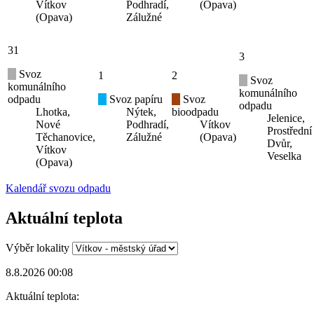
Vítkov
Podhradí,
(Opava)
(Opava)
Zálužné
31
3
Svoz
1
2
Svoz
komunálního
komunálního
odpadu
Svoz papíru
Svoz
odpadu
Lhotka,
Nýtek,
bioodpadu
Jelenice,
Nové
Podhradí,
Vítkov
Prostřední
Těchanovice,
Zálužné
(Opava)
Dvůr,
Vítkov
Veselka
(Opava)
Kalendář svozu odpadu
Aktuální teplota
Výběr lokality
8.8.2026 00:08
Aktuální teplota: