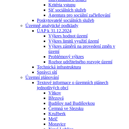
Kritéria vstupu
Síť sociálních služeb
Agentura pro sociální začleňování
Poskytovatelé sociálních služeb
Územně analytické podklady
ÚAP k 31.12.2024
Výkres hodnot území
Výkres limitů využití území
Výkres záměrů na provedení změn v
území
Problémový výkres
Rozbor udržitelného rozvoje území
Technická infrastruktura
Správci sítí
Územní plánování
Textové informace o územních plánech
jednotlivých obcí
Vítkov
Březová
Budišov nad Budišovkou
Čermná ve Slezsku
Kružberk
Melč
Moravice