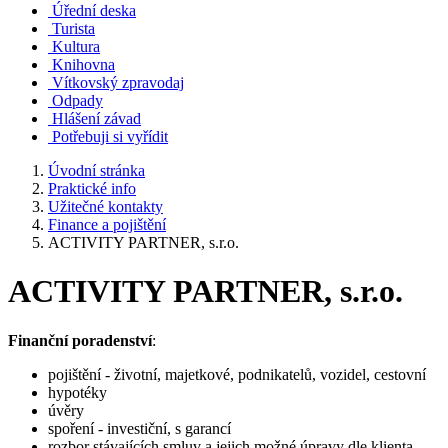
Úřední deska
Turista
Kultura
Knihovna
Vítkovský zpravodaj
Odpady
Hlášení závad
Potřebuji si vyřídit
Úvodní stránka
Praktické info
Užitečné kontakty
Finance a pojištění
ACTIVITY PARTNER, s.r.o.
ACTIVITY PARTNER, s.r.o.
Finanční poradenství
:
pojištění - životní, majetkové, podnikatelů, vozidel, cestovní
hypotéky
úvěry
spoření - investiční, s garancí
rozbor stávajících smluv a jejich možné úpravy dle klienta