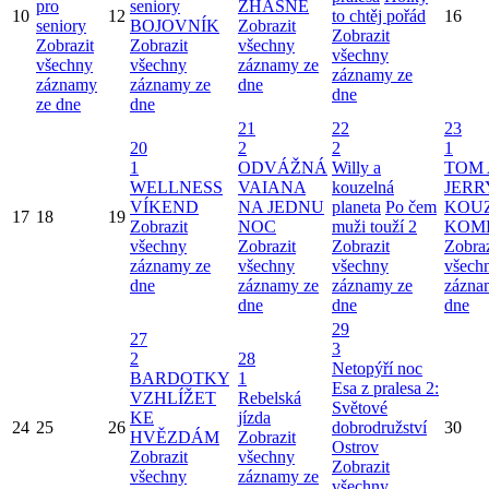
pro
seniory
ZHASNE
10
12
to chtěj pořád
16
seniory
BOJOVNÍK
Zobrazit
Zobrazit
Zobrazit
Zobrazit
všechny
všechny
všechny
všechny
záznamy ze
záznamy ze
záznamy
záznamy ze
dne
dne
ze dne
dne
21
22
23
20
2
2
1
1
ODVÁŽNÁ
Willy a
TOM 
WELLNESS
VAIANA
kouzelná
JERR
VÍKEND
NA JEDNU
planeta
Po čem
KOU
17
18
19
Zobrazit
NOC
muži touží 2
KOM
všechny
Zobrazit
Zobrazit
Zobraz
záznamy ze
všechny
všechny
všech
dne
záznamy ze
záznamy ze
zázna
dne
dne
dne
29
27
3
2
28
Netopýří noc
BARDOTKY
1
Esa z pralesa 2:
VZHLÍŽET
Rebelská
Světové
KE
jízda
24
25
26
dobrodružství
30
HVĚZDÁM
Zobrazit
Ostrov
Zobrazit
všechny
Zobrazit
všechny
záznamy ze
všechny