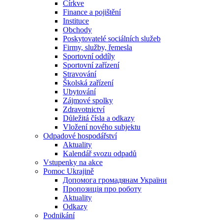
Církve
Finance a pojištění
Instituce
Obchody
Poskytovatelé sociálních služeb
Firmy, služby, řemesla
Sportovní oddíly
Sportovní zařízení
Stravování
Školská zařízení
Ubytování
Zájmové spolky
Zdravotnictví
Důležitá čísla a odkazy
Vložení nového subjektu
Odpadové hospodářství
Aktuality
Kalendář svozu odpadů
Vstupenky na akce
Pomoc Ukrajině
Допомога громадянам України
Пропозиція про роботу
Aktuality
Odkazy
Podnikání