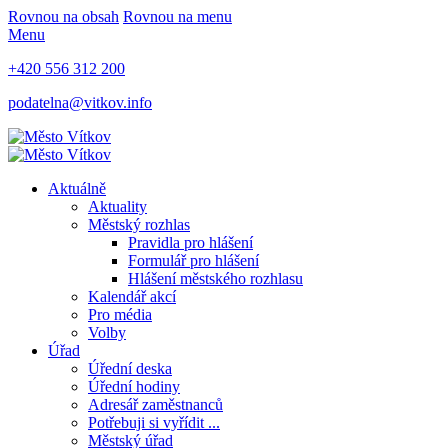
Rovnou na obsah
Rovnou na menu
Menu
+420 556 312 200
podatelna@vitkov.info
Aktuálně
Aktuality
Městský rozhlas
Pravidla pro hlášení
Formulář pro hlášení
Hlášení městského rozhlasu
Kalendář akcí
Pro média
Volby
Úřad
Úřední deska
Úřední hodiny
Adresář zaměstnanců
Potřebuji si vyřídit ...
Městský úřad