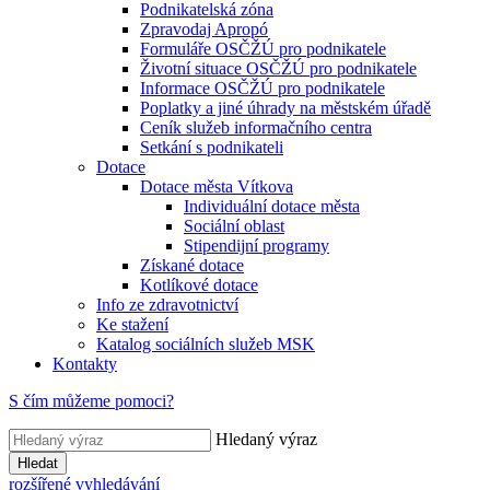
Podnikatelská zóna
Zpravodaj Apropó
Formuláře OSČŽÚ pro podnikatele
Životní situace OSČŽÚ pro podnikatele
Informace OSČŽÚ pro podnikatele
Poplatky a jiné úhrady na městském úřadě
Ceník služeb informačního centra
Setkání s podnikateli
Dotace
Dotace města Vítkova
Individuální dotace města
Sociální oblast
Stipendijní programy
Získané dotace
Kotlíkové dotace
Info ze zdravotnictví
Ke stažení
Katalog sociálních služeb MSK
Kontakty
S čím můžeme pomoci?
Hledaný výraz
Hledat
rozšířené vyhledávání