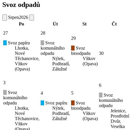
Svoz odpadů
Srpen
2026
Po
Út
St
Čt
27
28
29
Svoz papíru
Svoz
Lhotka,
komunálního
Svoz
Nové
odpadu
bioodpadu
30
Těchanovice,
Nýtek,
Vítkov
Vítkov
Podhradí,
(Opava)
(Opava)
Zálužné
3
6
Svoz
4
5
Svoz
komunálního
komunálního
odpadu
Svoz papíru
Svoz
odpadu
Lhotka,
Nýtek,
bioodpadu
Jelenice,
Nové
Podhradí,
Vítkov
Prostřední
Těchanovice,
Zálužné
(Opava)
Dvůr,
Vítkov
Veselka
(Opava)