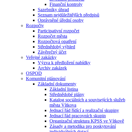
Finanční kontroly
Sazebníky úhrad
Seznam nejdůležitějších předpisů
Oprávněné úřední osoby
Rozpočty
Participativní rozpočet
Rozpočet města
Rozpočtová opatření
Střednědobý výhled
Závěrečný účet
Veřejné zakázky
Výzva k předložení nabídky
Archiv zakázek
OSPOD
Komunitní plánování
Základní dokumenty
Základní listina
Střednědobé plány
Katalog sociálních a souvisejících služeb
města Vítkova
Jednací řád řídící a realizační skupiny
Jednací řád pracovních skupin
Organizační struktura KPSS ve Vítkově
Zásady a metodika pro poskytování
individuálních dotací