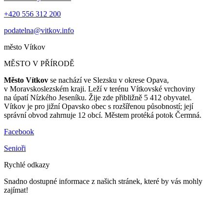
+420 556 312 200
podatelna@vitkov.info
město
Vítkov
MĚSTO V PŘÍRODĚ
Město Vítkov
se nachází ve Slezsku v okrese Opava,
v Moravskoslezském kraji. Leží v terénu Vítkovské vrchoviny
na úpatí Nízkého Jeseníku. Žije zde přibližně 5 412 obyvatel.
Vítkov je pro jižní Opavsko obec s rozšířenou působností; její
správní obvod zahrnuje 12 obcí. Městem protéká potok Čermná.
Facebook
Senioři
Rychlé odkazy
Snadno dostupné informace z našich stránek, které by vás mohly
zajímat!