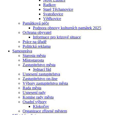
Nové Lublice
Radkov
Staré Těchanovice
Svatoňovice
Větřkovice
Památková péče
Podpora obnovy kulturních památek 2025
Ochrana obyvatel
Informace pro krizové situace
Práce na úřadě
Politická reklama
Samospráva
Starosta města
Místostarosta
Zastupitelstvo města
Jednací řád
Usnesení zastupitelstva
Zastupitelstvo on-line
Výbory zastupitelstva města
Rada města
Usnesení rady
Komise rady města
Osadní výbory
Klokočov
Organizace zřízené městem