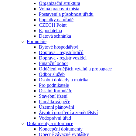
Organizační struktura
Volná pracovní místa
Postavení a působnost úřadu
Poplatky na úřadě
CZECH Point
E-podatelna
Datová schránka
Formuláře
Bytové hospodářství
Doprava - registr řidičů
Doprava - registr vozidel
Finanční odbor
Oddělení vnějších vztahů a propagace
Odbor služeb
Osobní doklady a matrika
Pro podnikatele
Ostatní formuláře
Stavební řízení
Památková péče
Územní plánování
Životní prostředí a zemědělství
Vodoprávní úřad
Dokumenty a informace
Koncepční dokumenty
Obecně závazné vyhlášky