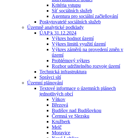
Kritéria vstupu
Síť sociálních služeb
Agentura pro sociální začleňování
Poskytovatelé sociálních služeb
Územně analytické podklady
ÚAP k 31.12.2024
Výkres hodnot území
Výkres limitů využití území
Výkres záměrů na provedení změn v
území
Problémový výkres
Rozbor udržitelného rozvoje území
Technická infrastruktura
Správci sítí
Územní plánování
Textové informace o územních plánech
jednotlivých obcí
Vítkov
Březová
Budišov nad Budišovkou
Čermná ve Slezsku
Kružberk
Melč
Moravice