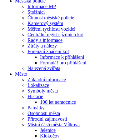
Městská policie
Informace MP
Strážníci
Činnost městské policie
Kamerový systém
Měření rychlosti vozidel
Centrální registr jízdních kol
Rady a informace
Ztráty a nálezy
Forenzní značení kol
Informace k přihlášení
Formulář pro přihlášení
Nalezená zvířata
Město
Základní informace
Lokalizace
Symboly města
Historie
100 let nemocnice
Památky
Osobnosti města
Přírodní zajímavosti
Místní části města Vítkova
Jelenice
Klokočov