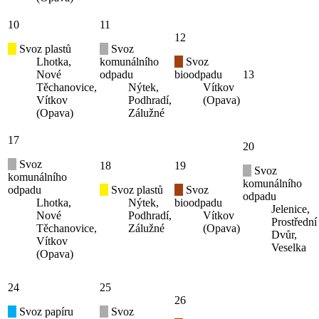
10
11
12
Svoz plastů
Svoz
Lhotka,
komunálního
Svoz
Nové
odpadu
bioodpadu
13
Těchanovice,
Nýtek,
Vítkov
Vítkov
Podhradí,
(Opava)
(Opava)
Zálužné
17
20
Svoz
18
19
Svoz
komunálního
komunálního
odpadu
Svoz plastů
Svoz
odpadu
Lhotka,
Nýtek,
bioodpadu
Jelenice,
Nové
Podhradí,
Vítkov
Prostřední
Těchanovice,
Zálužné
(Opava)
Dvůr,
Vítkov
Veselka
(Opava)
24
25
26
Svoz papíru
Svoz