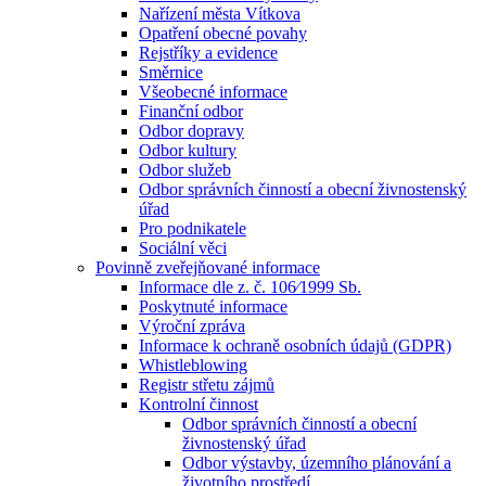
Nařízení města Vítkova
Opatření obecné povahy
Rejstříky a evidence
Směrnice
Všeobecné informace
Finanční odbor
Odbor dopravy
Odbor kultury
Odbor služeb
Odbor správních činností a obecní živnostenský
úřad
Pro podnikatele
Sociální věci
Povinně zveřejňované informace
Informace dle z. č. 106⁄1999 Sb.
Poskytnuté informace
Výroční zpráva
Informace k ochraně osobních údajů (GDPR)
Whistleblowing
Registr střetu zájmů
Kontrolní činnost
Odbor správních činností a obecní
živnostenský úřad
Odbor výstavby, územního plánování a
životního prostředí