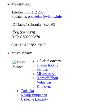
Městský úřad
Telefon:
556 312 200
Podatelna:
podatelna@vitkov.info
ID Datové schránky: 3seb39i
IČO: 00300870
DIČ: CZ00300870
Č.ú.: 19-1323821/0100
Město Vítkov
Důležité odkazy
Úřední hodiny
Starosta
Místostarosta
Adresář úřadu
Volný čas
Knihovna
Turistika
Nákup vstupenek
Užitečné kontakty