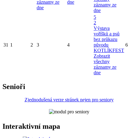
záznamy ze
dne
záznamy ze
dne
dne
5
2
Výstava
voříšků a psů
bez průkazu
31
1
2
3
4
původu
6
KOTLÍKFEST
Zobrazit
všechny
záznamy ze
dne
Senioři
Zjednodušená verze stránek nejen pro seniory
Interaktivní mapa