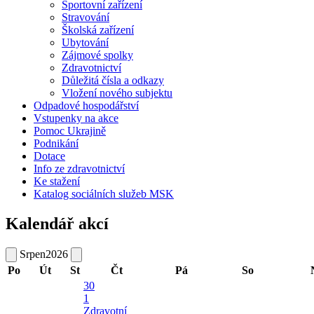
Sportovní zařízení
Stravování
Školská zařízení
Ubytování
Zájmové spolky
Zdravotnictví
Důležitá čísla a odkazy
Vložení nového subjektu
Odpadové hospodářství
Vstupenky na akce
Pomoc Ukrajině
Podnikání
Dotace
Info ze zdravotnictví
Ke stažení
Katalog sociálních služeb MSK
Kalendář akcí
Srpen
2026
Po
Út
St
Čt
Pá
So
30
1
Zdravotní