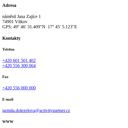
Adresa
náměstí Jana Zajíce 1
74901 Vítkov
GPS:
49° 46′ 31.409″N 17° 45′ 5.123″E
Kontakty
Telefon
+420 601 501 402
+420 556 300 064
Fax
+420 556 000 000
E-mail
jarmila.dolezelova@activitypartner.cz
WWW