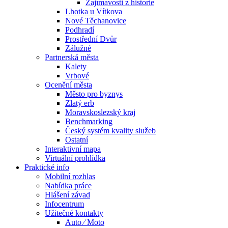
Zajímavosti z historie
Lhotka u Vítkova
Nové Těchanovice
Podhradí
Prostřední Dvůr
Zálužné
Partnerská města
Kalety
Vrbové
Ocenění města
Město pro byznys
Zlatý erb
Moravskoslezský kraj
Benchmarking
Český systém kvality služeb
Ostatní
Interaktivní mapa
Virtuální prohlídka
Praktické info
Mobilní rozhlas
Nabídka práce
Hlášení závad
Infocentrum
Užitečné kontakty
Auto ⁄ Moto