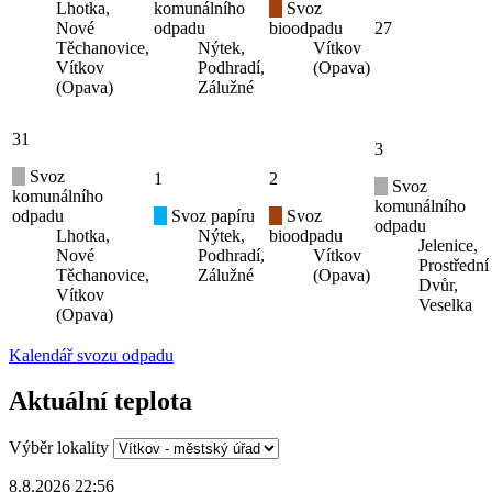
Lhotka,
komunálního
Svoz
Nové
odpadu
bioodpadu
27
Těchanovice,
Nýtek,
Vítkov
Vítkov
Podhradí,
(Opava)
(Opava)
Zálužné
31
3
Svoz
1
2
Svoz
komunálního
komunálního
odpadu
Svoz papíru
Svoz
odpadu
Lhotka,
Nýtek,
bioodpadu
Jelenice,
Nové
Podhradí,
Vítkov
Prostřední
Těchanovice,
Zálužné
(Opava)
Dvůr,
Vítkov
Veselka
(Opava)
Kalendář svozu odpadu
Aktuální teplota
Výběr lokality
8.8.2026 22:56