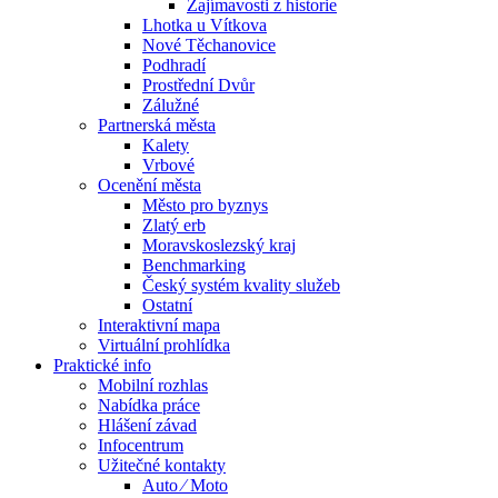
Zajímavosti z historie
Lhotka u Vítkova
Nové Těchanovice
Podhradí
Prostřední Dvůr
Zálužné
Partnerská města
Kalety
Vrbové
Ocenění města
Město pro byznys
Zlatý erb
Moravskoslezský kraj
Benchmarking
Český systém kvality služeb
Ostatní
Interaktivní mapa
Virtuální prohlídka
Praktické info
Mobilní rozhlas
Nabídka práce
Hlášení závad
Infocentrum
Užitečné kontakty
Auto ⁄ Moto