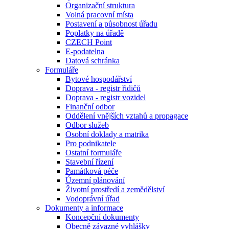
Organizační struktura
Volná pracovní místa
Postavení a působnost úřadu
Poplatky na úřadě
CZECH Point
E-podatelna
Datová schránka
Formuláře
Bytové hospodářství
Doprava - registr řidičů
Doprava - registr vozidel
Finanční odbor
Oddělení vnějších vztahů a propagace
Odbor služeb
Osobní doklady a matrika
Pro podnikatele
Ostatní formuláře
Stavební řízení
Památková péče
Územní plánování
Životní prostředí a zemědělství
Vodoprávní úřad
Dokumenty a informace
Koncepční dokumenty
Obecně závazné vyhlášky