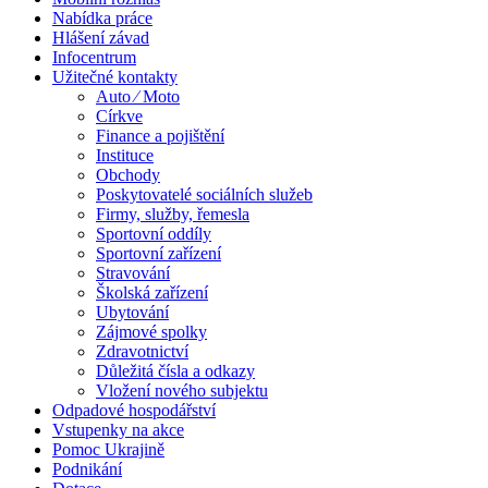
Nabídka práce
Hlášení závad
Infocentrum
Užitečné kontakty
Auto ⁄ Moto
Církve
Finance a pojištění
Instituce
Obchody
Poskytovatelé sociálních služeb
Firmy, služby, řemesla
Sportovní oddíly
Sportovní zařízení
Stravování
Školská zařízení
Ubytování
Zájmové spolky
Zdravotnictví
Důležitá čísla a odkazy
Vložení nového subjektu
Odpadové hospodářství
Vstupenky na akce
Pomoc Ukrajině
Podnikání