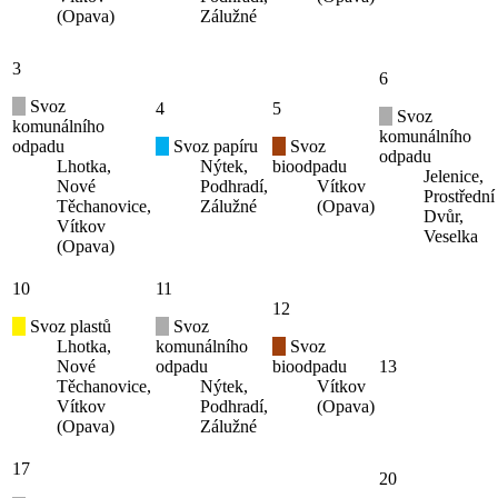
(Opava)
Zálužné
3
6
Svoz
4
5
Svoz
komunálního
komunálního
odpadu
Svoz papíru
Svoz
odpadu
Lhotka,
Nýtek,
bioodpadu
Jelenice,
Nové
Podhradí,
Vítkov
Prostřední
Těchanovice,
Zálužné
(Opava)
Dvůr,
Vítkov
Veselka
(Opava)
10
11
12
Svoz plastů
Svoz
Lhotka,
komunálního
Svoz
Nové
odpadu
bioodpadu
13
Těchanovice,
Nýtek,
Vítkov
Vítkov
Podhradí,
(Opava)
(Opava)
Zálužné
17
20