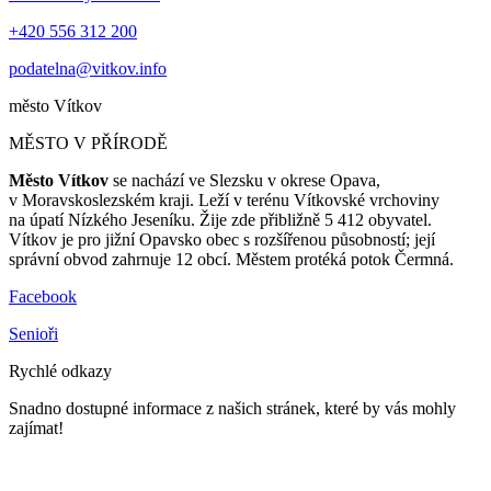
+420 556 312 200
podatelna@vitkov.info
město
Vítkov
MĚSTO V PŘÍRODĚ
Město Vítkov
se nachází ve Slezsku v okrese Opava,
v Moravskoslezském kraji. Leží v terénu Vítkovské vrchoviny
na úpatí Nízkého Jeseníku. Žije zde přibližně 5 412 obyvatel.
Vítkov je pro jižní Opavsko obec s rozšířenou působností; její
správní obvod zahrnuje 12 obcí. Městem protéká potok Čermná.
Facebook
Senioři
Rychlé odkazy
Snadno dostupné informace z našich stránek, které by vás mohly
zajímat!