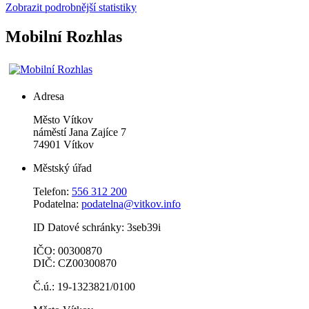
Zobrazit podrobnější statistiky
Mobilní Rozhlas
Adresa
Město Vítkov
náměstí Jana Zajíce 7
74901 Vítkov
Městský úřad
Telefon:
556 312 200
Podatelna:
podatelna@vitkov.info
ID Datové schránky: 3seb39i
IČO: 00300870
DIČ: CZ00300870
Č.ú.: 19-1323821/0100