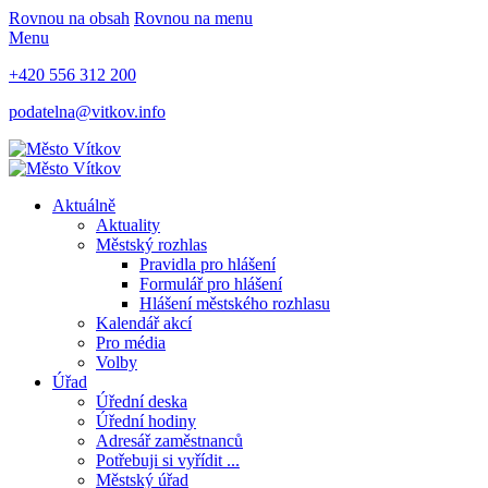
Rovnou na obsah
Rovnou na menu
Menu
+420 556 312 200
podatelna@vitkov.info
Aktuálně
Aktuality
Městský rozhlas
Pravidla pro hlášení
Formulář pro hlášení
Hlášení městského rozhlasu
Kalendář akcí
Pro média
Volby
Úřad
Úřední deska
Úřední hodiny
Adresář zaměstnanců
Potřebuji si vyřídit ...
Městský úřad