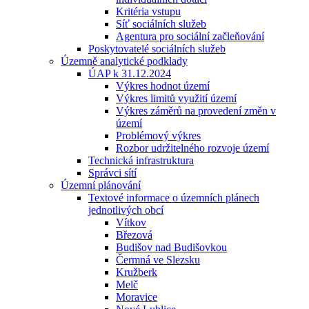
Kritéria vstupu
Síť sociálních služeb
Agentura pro sociální začleňování
Poskytovatelé sociálních služeb
Územně analytické podklady
ÚAP k 31.12.2024
Výkres hodnot území
Výkres limitů využití území
Výkres záměrů na provedení změn v
území
Problémový výkres
Rozbor udržitelného rozvoje území
Technická infrastruktura
Správci sítí
Územní plánování
Textové informace o územních plánech
jednotlivých obcí
Vítkov
Březová
Budišov nad Budišovkou
Čermná ve Slezsku
Kružberk
Melč
Moravice