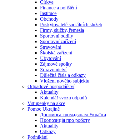
Církve
Finance a pojištění
Instituce
Obchody
Poskytovatelé sociálních služeb
Firmy, služby, řemesla
Sportovní oddíly
Sportovní zařízení
Stravování
Školská zařízení
Ubytování
Zájmové spolky
Zdravotnictví
Důležitá čísla a odkazy
Vložení nového subjektu
Odpadové hospodářství
Aktuality
Kalendář svozu odpadů
Vstupenky na akce
Pomoc Ukrajině
Допомога громадянам України
Пропозиція про роботу
Aktuality
Odkazy
Podnikání