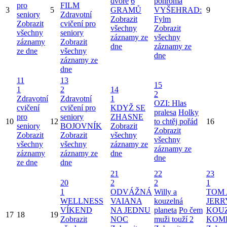
dvoře
6
pohroma
pro
FILM
3
5
GRAMŮ
VYŠEHRAD:
9
seniory
Zdravotní
Zobrazit
Fylm
Zobrazit
cvičení pro
všechny
Zobrazit
všechny
seniory
záznamy ze
všechny
záznamy
Zobrazit
dne
záznamy ze
ze dne
všechny
dne
záznamy ze
dne
11
13
15
1
2
14
2
Zdravotní
Zdravotní
1
OZI: Hlas
cvičení
cvičení pro
KDYŽ SE
pralesa
Holky
pro
seniory
ZHASNE
10
12
to chtěj pořád
16
seniory
BOJOVNÍK
Zobrazit
Zobrazit
Zobrazit
Zobrazit
všechny
všechny
všechny
všechny
záznamy ze
záznamy ze
záznamy
záznamy ze
dne
dne
ze dne
dne
21
22
23
20
2
2
1
1
ODVÁŽNÁ
Willy a
TOM 
WELLNESS
VAIANA
kouzelná
JERR
VÍKEND
NA JEDNU
planeta
Po čem
KOU
17
18
19
Zobrazit
NOC
muži touží 2
KOM