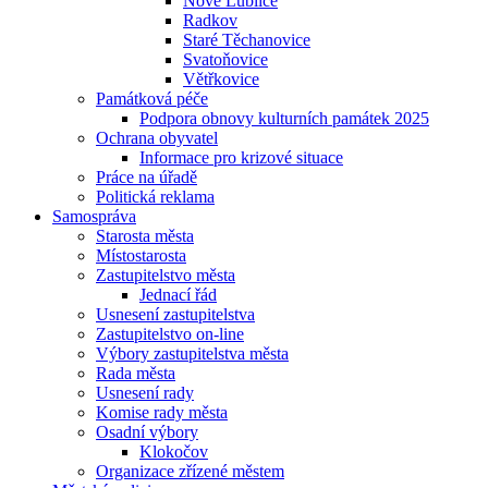
Nové Lublice
Radkov
Staré Těchanovice
Svatoňovice
Větřkovice
Památková péče
Podpora obnovy kulturních památek 2025
Ochrana obyvatel
Informace pro krizové situace
Práce na úřadě
Politická reklama
Samospráva
Starosta města
Místostarosta
Zastupitelstvo města
Jednací řád
Usnesení zastupitelstva
Zastupitelstvo on-line
Výbory zastupitelstva města
Rada města
Usnesení rady
Komise rady města
Osadní výbory
Klokočov
Organizace zřízené městem