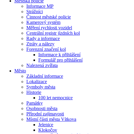
Městská policie
Informace MP
Strážníci
Činnost městské policie
Kamerový systém
Měření rychlosti vozidel
Centrální registr jízdních kol
Rady a informace
Ztráty a nálezy
Forenzní značení kol
Informace k přihlášení
Formulář pro přihlášení
Nalezená zvířata
Město
Základní informace
Lokalizace
Symboly města
Historie
100 let nemocnice
Památky
Osobnosti města
Přírodní zajímavosti
Místní části města Vítkova
Jelenice
Klokočov