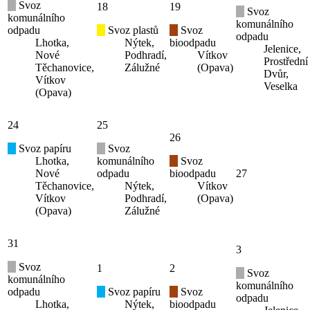
Svoz
18
19
Svoz
komunálního
komunálního
odpadu
Svoz plastů
Svoz
odpadu
Lhotka,
Nýtek,
bioodpadu
Jelenice,
Nové
Podhradí,
Vítkov
Prostřední
Těchanovice,
Zálužné
(Opava)
Dvůr,
Vítkov
Veselka
(Opava)
24
25
26
Svoz papíru
Svoz
Lhotka,
komunálního
Svoz
Nové
odpadu
bioodpadu
27
Těchanovice,
Nýtek,
Vítkov
Vítkov
Podhradí,
(Opava)
(Opava)
Zálužné
31
3
Svoz
1
2
Svoz
komunálního
komunálního
odpadu
Svoz papíru
Svoz
odpadu
Lhotka,
Nýtek,
bioodpadu