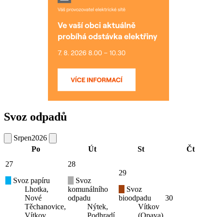
Svoz odpadů
Srpen
2026
Po
Út
St
Čt
27
28
29
Svoz papíru
Svoz
Lhotka,
komunálního
Svoz
Nové
odpadu
bioodpadu
30
Těchanovice,
Nýtek,
Vítkov
Vítkov
Podhradí,
(Opava)