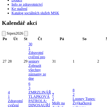
Dotace
Info ze zdravotnictví
Ke stažení
Katalog sociálních služeb MSK
Kalendář akcí
Srpen
2026
Po
Út
St
Čt
Pá
So
30
1
Zdravotní
cvičení pro
27
28
29
seniory
31
1
2
Zobrazit
všechny
záznamy ze
dne
6
3
8
4
ZMRZLINÁŘ
7
2
1
TLAPKOVÁ
2
Looney Tunes:
Zdravotní
PATROLA:
Moře na
Žvýkačková
cvičení
DINOSAUŘÍ