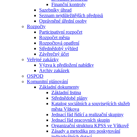
Finanční kontroly
Sazebníky úhrad
Seznam nejdůležitějších předpisů
Oprávněné úřední osoby
Rozpočty
Participativní rozpočet
Rozpočet města
Rozpočtová opatření
Střednědobý výhled
Závěrečný účet
Veřejné zakázky
Výzva k předložení nabídky
Archiv zakázek
OSPOD
Komunitní plánování
Základní dokumenty
Základní listina
Střednědobé plány
Katalog sociálních a souvisejících služeb
města Vítkova
Jednací řád řídící a realizační skupiny
Jednací řád pracovních skupin
Organizační struktura KPSS ve Vítkově
Zásady a metodika pro poskytování
individuálních dotací