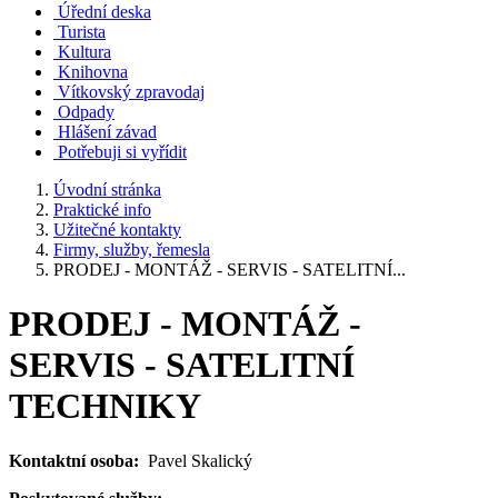
Úřední deska
Turista
Kultura
Knihovna
Vítkovský zpravodaj
Odpady
Hlášení závad
Potřebuji si vyřídit
Úvodní stránka
Praktické info
Užitečné kontakty
Firmy, služby, řemesla
PRODEJ - MONTÁŽ - SERVIS - SATELITNÍ...
PRODEJ - MONTÁŽ -
SERVIS - SATELITNÍ
TECHNIKY
Kontaktní osoba:
Pavel Skalický