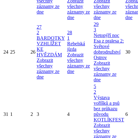
všechny
Zobrazit
Zobrazit
Zobraz
záznamy ze
všechny
všechny
všech
dne
záznamy ze
záznamy ze
zázna
dne
dne
dne
29
27
3
2
28
Netopýří noc
BARDOTKY
1
Esa z pralesa 2:
VZHLÍŽET
Rebelská
Světové
KE
jízda
24
25
26
dobrodružství
30
HVĚZDÁM
Zobrazit
Ostrov
Zobrazit
všechny
Zobrazit
všechny
záznamy ze
všechny
záznamy ze
dne
záznamy ze
dne
dne
5
2
Výstava
voříšků a psů
bez průkazu
31
1
2
3
4
původu
6
KOTLÍKFEST
Zobrazit
všechny
záznamy ze