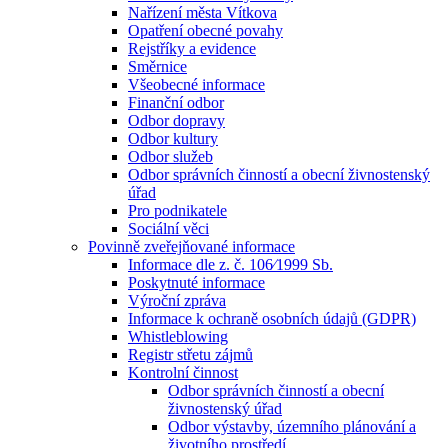
Nařízení města Vítkova
Opatření obecné povahy
Rejstříky a evidence
Směrnice
Všeobecné informace
Finanční odbor
Odbor dopravy
Odbor kultury
Odbor služeb
Odbor správních činností a obecní živnostenský
úřad
Pro podnikatele
Sociální věci
Povinně zveřejňované informace
Informace dle z. č. 106⁄1999 Sb.
Poskytnuté informace
Výroční zpráva
Informace k ochraně osobních údajů (GDPR)
Whistleblowing
Registr střetu zájmů
Kontrolní činnost
Odbor správních činností a obecní
živnostenský úřad
Odbor výstavby, územního plánování a
životního prostředí