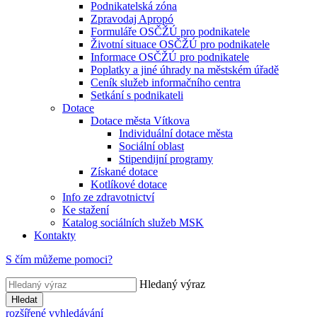
Podnikatelská zóna
Zpravodaj Apropó
Formuláře OSČŽÚ pro podnikatele
Životní situace OSČŽÚ pro podnikatele
Informace OSČŽÚ pro podnikatele
Poplatky a jiné úhrady na městském úřadě
Ceník služeb informačního centra
Setkání s podnikateli
Dotace
Dotace města Vítkova
Individuální dotace města
Sociální oblast
Stipendijní programy
Získané dotace
Kotlíkové dotace
Info ze zdravotnictví
Ke stažení
Katalog sociálních služeb MSK
Kontakty
S čím můžeme pomoci?
Hledaný výraz
Hledat
rozšířené vyhledávání