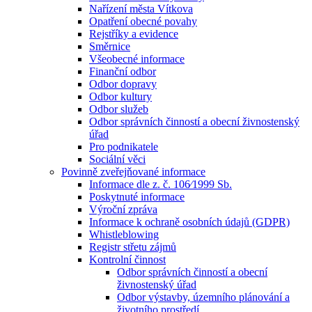
Nařízení města Vítkova
Opatření obecné povahy
Rejstříky a evidence
Směrnice
Všeobecné informace
Finanční odbor
Odbor dopravy
Odbor kultury
Odbor služeb
Odbor správních činností a obecní živnostenský
úřad
Pro podnikatele
Sociální věci
Povinně zveřejňované informace
Informace dle z. č. 106⁄1999 Sb.
Poskytnuté informace
Výroční zpráva
Informace k ochraně osobních údajů (GDPR)
Whistleblowing
Registr střetu zájmů
Kontrolní činnost
Odbor správních činností a obecní
živnostenský úřad
Odbor výstavby, územního plánování a
životního prostředí