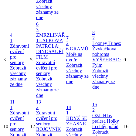
Zobrazit
všechny
záznamy ze
dne
6
3
8
4
ZMRZLINÁŘ
7
2
1
TLAPKOVÁ
2
Looney Tunes:
Zdravotní
PATROLA:
6 GRAMŮ
Žvýkačková
cvičení
DINOSAUŘÍ
Moře na
pohroma
pro
FILM
3
5
dvoře
VYŠEHRAD:
9
seniory
Zdravotní
Zobrazit
Fylm
Zobrazit
cvičení pro
všechny
Zobrazit
všechny
seniory
záznamy ze
všechny
záznamy
Zobrazit
dne
záznamy ze
ze dne
všechny
dne
záznamy ze
dne
11
13
15
1
2
14
2
Zdravotní
Zdravotní
1
OZI: Hlas
cvičení
cvičení pro
KDYŽ SE
pralesa
Holky
pro
seniory
ZHASNE
10
12
to chtěj pořád
16
seniory
BOJOVNÍK
Zobrazit
Zobrazit
Zobrazit
Zobrazit
všechny