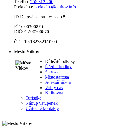
Telefon:
556 312 200
Podatelna:
podatelna@vitkov.info
ID Datové schránky: 3seb39i
IČO: 00300870
DIČ: CZ00300870
Č.ú.: 19-1323821/0100
Město Vítkov
Důležité odkazy
Úřední hodiny
Starosta
Místostarosta
Adresář úřadu
Volný čas
Knihovna
Turistika
Nákup vstupenek
Užitečné kontakty