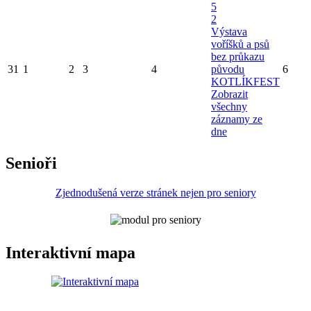
5
2
Výstava
voříšků a psů
bez průkazu
31
1
2
3
4
původu
6
KOTLÍKFEST
Zobrazit
všechny
záznamy ze
dne
Senioři
Zjednodušená verze stránek nejen pro seniory
Interaktivní mapa