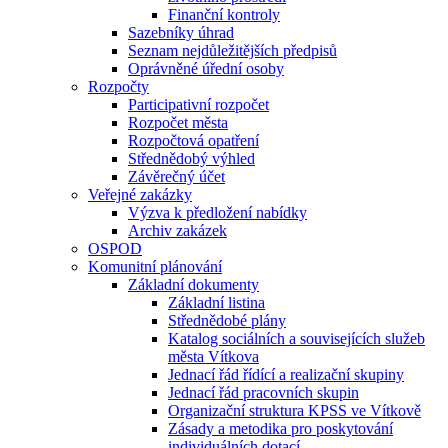
Finanční kontroly
Sazebníky úhrad
Seznam nejdůležitějších předpisů
Oprávněné úřední osoby
Rozpočty
Participativní rozpočet
Rozpočet města
Rozpočtová opatření
Střednědobý výhled
Závěrečný účet
Veřejné zakázky
Výzva k předložení nabídky
Archiv zakázek
OSPOD
Komunitní plánování
Základní dokumenty
Základní listina
Střednědobé plány
Katalog sociálních a souvisejících služeb
města Vítkova
Jednací řád řídící a realizační skupiny
Jednací řád pracovních skupin
Organizační struktura KPSS ve Vítkově
Zásady a metodika pro poskytování
individuálních dotací