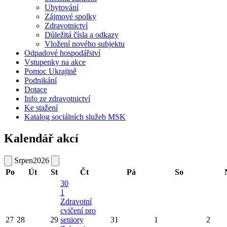
Ubytování
Zájmové spolky
Zdravotnictví
Důležitá čísla a odkazy
Vložení nového subjektu
Odpadové hospodářství
Vstupenky na akce
Pomoc Ukrajině
Podnikání
Dotace
Info ze zdravotnictví
Ke stažení
Katalog sociálních služeb MSK
Kalendář akcí
Srpen
2026
Po
Út
St
Čt
Pá
So
30
1
Zdravotní
cvičení pro
27
28
29
seniory
31
1
2