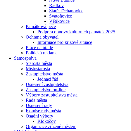
Nové Lublice
Radkov
Staré Těchanovice
Svatoňovice
Větřkovice
Památková péče
Podpora obnovy kulturních památek 2025
Ochrana obyvatel
Informace pro krizové situace
Práce na úřadě
Politická reklama
Samospráva
Starosta města
Místostarosta
Zastupitelstvo města
Jednací řád
Usnesení zastupitelstva
Zastupitelstvo on-line
Výbory zastupitelstva města
Rada města
Usnesení rady
Komise rady města
Osadní výbory
Klokočov
Organizace zřízené městem