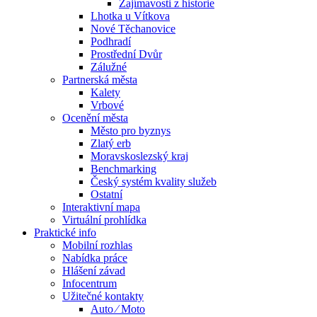
Zajímavosti z historie
Lhotka u Vítkova
Nové Těchanovice
Podhradí
Prostřední Dvůr
Zálužné
Partnerská města
Kalety
Vrbové
Ocenění města
Město pro byznys
Zlatý erb
Moravskoslezský kraj
Benchmarking
Český systém kvality služeb
Ostatní
Interaktivní mapa
Virtuální prohlídka
Praktické info
Mobilní rozhlas
Nabídka práce
Hlášení závad
Infocentrum
Užitečné kontakty
Auto ⁄ Moto