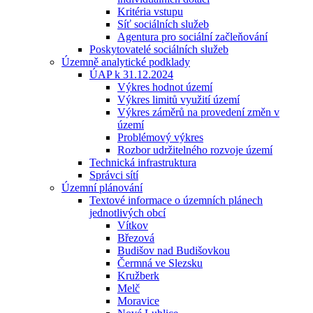
Kritéria vstupu
Síť sociálních služeb
Agentura pro sociální začleňování
Poskytovatelé sociálních služeb
Územně analytické podklady
ÚAP k 31.12.2024
Výkres hodnot území
Výkres limitů využití území
Výkres záměrů na provedení změn v
území
Problémový výkres
Rozbor udržitelného rozvoje území
Technická infrastruktura
Správci sítí
Územní plánování
Textové informace o územních plánech
jednotlivých obcí
Vítkov
Březová
Budišov nad Budišovkou
Čermná ve Slezsku
Kružberk
Melč
Moravice