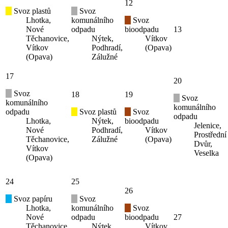
12
Svoz plastů
Svoz
Lhotka,
komunálního
Svoz
Nové
odpadu
bioodpadu
13
Těchanovice,
Nýtek,
Vítkov
Vítkov
Podhradí,
(Opava)
(Opava)
Zálužné
17
20
Svoz
18
19
Svoz
komunálního
komunálního
odpadu
Svoz plastů
Svoz
odpadu
Lhotka,
Nýtek,
bioodpadu
Jelenice,
Nové
Podhradí,
Vítkov
Prostřední
Těchanovice,
Zálužné
(Opava)
Dvůr,
Vítkov
Veselka
(Opava)
24
25
26
Svoz papíru
Svoz
Lhotka,
komunálního
Svoz
Nové
odpadu
bioodpadu
27
Těchanovice,
Nýtek,
Vítkov