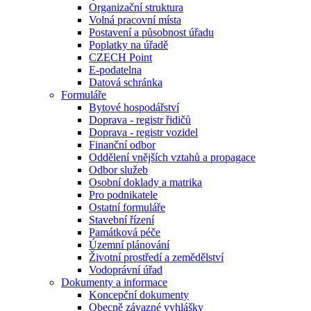
Organizační struktura
Volná pracovní místa
Postavení a působnost úřadu
Poplatky na úřadě
CZECH Point
E-podatelna
Datová schránka
Formuláře
Bytové hospodářství
Doprava - registr řidičů
Doprava - registr vozidel
Finanční odbor
Oddělení vnějších vztahů a propagace
Odbor služeb
Osobní doklady a matrika
Pro podnikatele
Ostatní formuláře
Stavební řízení
Památková péče
Územní plánování
Životní prostředí a zemědělství
Vodoprávní úřad
Dokumenty a informace
Koncepční dokumenty
Obecně závazné vyhlášky