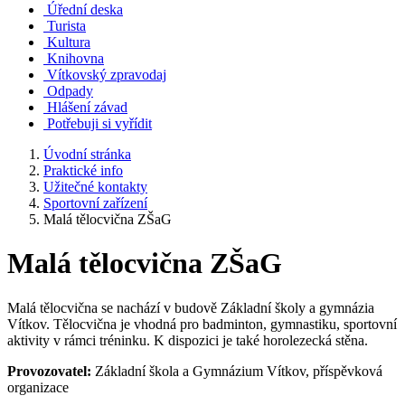
Úřední deska
Turista
Kultura
Knihovna
Vítkovský zpravodaj
Odpady
Hlášení závad
Potřebuji si vyřídit
Úvodní stránka
Praktické info
Užitečné kontakty
Sportovní zařízení
Malá tělocvična ZŠaG
Malá tělocvična ZŠaG
Malá tělocvična se nachází v budově Základní školy a gymnázia
Vítkov. Tělocvična je vhodná pro badminton, gymnastiku, sportovní
aktivity v rámci tréninku. K dispozici je také horolezecká stěna.
Provozovatel:
Základní škola a Gymnázium Vítkov, příspěvková
organizace