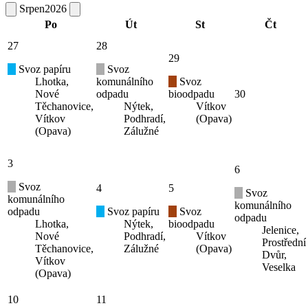
Srpen
2026
Po
Út
St
Čt
27
28
29
Svoz papíru
Svoz
Lhotka,
komunálního
Svoz
Nové
odpadu
bioodpadu
30
Těchanovice,
Nýtek,
Vítkov
Vítkov
Podhradí,
(Opava)
(Opava)
Zálužné
3
6
Svoz
4
5
Svoz
komunálního
komunálního
odpadu
Svoz papíru
Svoz
odpadu
Lhotka,
Nýtek,
bioodpadu
Jelenice,
Nové
Podhradí,
Vítkov
Prostřední
Těchanovice,
Zálužné
(Opava)
Dvůr,
Vítkov
Veselka
(Opava)
10
11