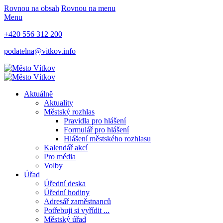
Rovnou na obsah
Rovnou na menu
Menu
+420 556 312 200
podatelna@vitkov.info
Aktuálně
Aktuality
Městský rozhlas
Pravidla pro hlášení
Formulář pro hlášení
Hlášení městského rozhlasu
Kalendář akcí
Pro média
Volby
Úřad
Úřední deska
Úřední hodiny
Adresář zaměstnanců
Potřebuji si vyřídit ...
Městský úřad