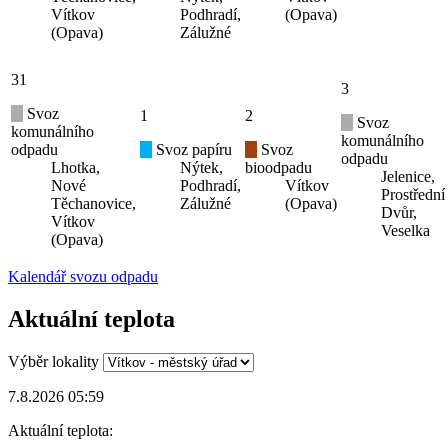
Vítkov
Podhradí,
(Opava)
(Opava)
Zálužné
31
3
Svoz
1
2
Svoz
komunálního
komunálního
odpadu
Svoz papíru
Svoz
odpadu
Lhotka,
Nýtek,
bioodpadu
Jelenice,
Nové
Podhradí,
Vítkov
Prostřední
Těchanovice,
Zálužné
(Opava)
Dvůr,
Vítkov
Veselka
(Opava)
Kalendář svozu odpadu
Aktuální teplota
Výběr lokality
7.8.2026 05:59
Aktuální teplota: