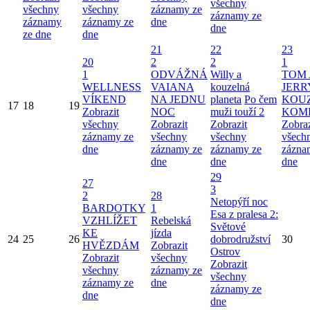
všechny
všechny
všechny
záznamy ze
záznamy ze
záznamy
záznamy ze
dne
dne
ze dne
dne
21
22
23
20
2
2
1
1
ODVÁŽNÁ
Willy a
TOM 
WELLNESS
VAIANA
kouzelná
JERR
VÍKEND
NA JEDNU
planeta
Po čem
KOU
17
18
19
Zobrazit
NOC
muži touží 2
KOM
všechny
Zobrazit
Zobrazit
Zobraz
záznamy ze
všechny
všechny
všech
dne
záznamy ze
záznamy ze
zázna
dne
dne
dne
29
27
3
2
28
Netopýří noc
BARDOTKY
1
Esa z pralesa 2:
VZHLÍŽET
Rebelská
Světové
KE
jízda
24
25
26
dobrodružství
30
HVĚZDÁM
Zobrazit
Ostrov
Zobrazit
všechny
Zobrazit
všechny
záznamy ze
všechny
záznamy ze
dne
záznamy ze
dne
dne