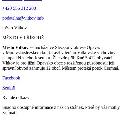
+420 556 312 200
podatelna@vitkov.info
město
Vítkov
MĚSTO V PŘÍRODĚ
Město Vítkov
se nachází ve Slezsku v okrese Opava,
v Moravskoslezském kraji. Leží v terénu Vítkovské vrchoviny
na úpatí Nízkého Jeseníku. Žije zde přibližně 5 412 obyvatel.
Vítkov je pro jižní Opavsko obec s rozšířenou působností; její
správní obvod zahrnuje 12 obcí. Městem protéká potok Čermná.
Facebook
Senioři
Rychlé odkazy
Snadno dostupné informace z našich stránek, které by vás mohly
zajímat!