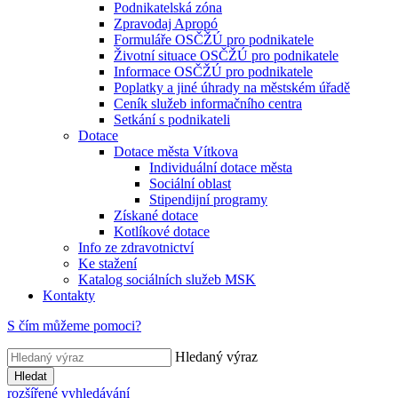
Podnikatelská zóna
Zpravodaj Apropó
Formuláře OSČŽÚ pro podnikatele
Životní situace OSČŽÚ pro podnikatele
Informace OSČŽÚ pro podnikatele
Poplatky a jiné úhrady na městském úřadě
Ceník služeb informačního centra
Setkání s podnikateli
Dotace
Dotace města Vítkova
Individuální dotace města
Sociální oblast
Stipendijní programy
Získané dotace
Kotlíkové dotace
Info ze zdravotnictví
Ke stažení
Katalog sociálních služeb MSK
Kontakty
S čím můžeme pomoci?
Hledaný výraz
Hledat
rozšířené vyhledávání