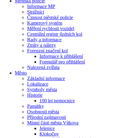
Městská policie
Informace MP
Strážníci
Činnost městské policie
Kamerový systém
Měření rychlosti vozidel
Centrální registr jízdních kol
Rady a informace
Ztráty a nálezy
Forenzní značení kol
Informace k přihlášení
Formulář pro přihlášení
Nalezená zvířata
Město
Základní informace
Lokalizace
Symboly města
Historie
100 let nemocnice
Památky
Osobnosti města
Přírodní zajímavosti
Místní části města Vítkova
Jelenice
Klokočov