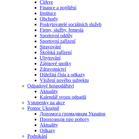
Církve
Finance a pojištění
Instituce
Obchody
Poskytovatelé sociálních služeb
Firmy, služby, řemesla
Sportovní oddíly
Sportovní zařízení
Stravování
Školská zařízení
Ubytování
Zájmové spolky
Zdravotnictví
Důležitá čísla a odkazy
Vložení nového subjektu
Odpadové hospodářství
Aktuality
Kalendář svozu odpadů
Vstupenky na akce
Pomoc Ukrajině
Допомога громадянам України
Пропозиція про роботу
Aktuality
Odkazy
Podnikání