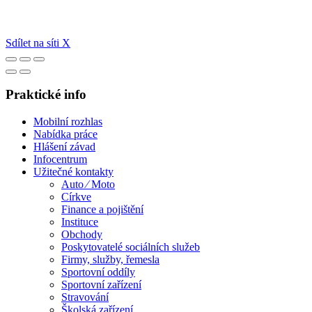
Sdílet na síti X
Praktické info
Mobilní rozhlas
Nabídka práce
Hlášení závad
Infocentrum
Užitečné kontakty
Auto ⁄ Moto
Církve
Finance a pojištění
Instituce
Obchody
Poskytovatelé sociálních služeb
Firmy, služby, řemesla
Sportovní oddíly
Sportovní zařízení
Stravování
Školská zařízení