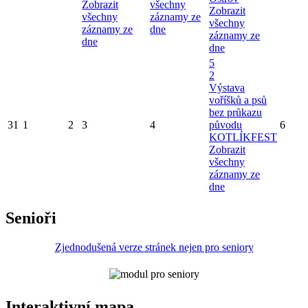
Zobrazit
všechny
Zobrazit
všechny
záznamy ze
všechny
záznamy ze
dne
záznamy ze
dne
dne
5
2
Výstava
voříšků a psů
bez průkazu
31
1
2
3
4
původu
6
KOTLÍKFEST
Zobrazit
všechny
záznamy ze
dne
Senioři
Zjednodušená verze stránek nejen pro seniory
Interaktivní mapa