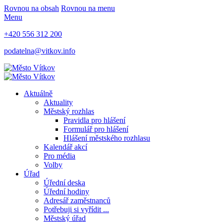
Rovnou na obsah
Rovnou na menu
Menu
+420 556 312 200
podatelna@vitkov.info
Aktuálně
Aktuality
Městský rozhlas
Pravidla pro hlášení
Formulář pro hlášení
Hlášení městského rozhlasu
Kalendář akcí
Pro média
Volby
Úřad
Úřední deska
Úřední hodiny
Adresář zaměstnanců
Potřebuji si vyřídit ...
Městský úřad