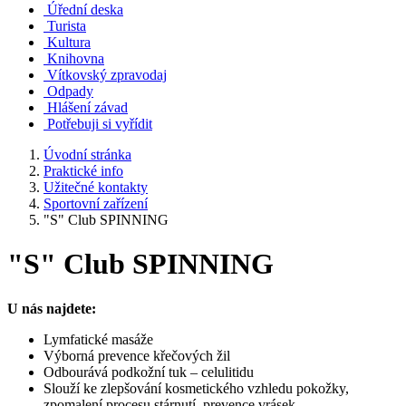
Úřední deska
Turista
Kultura
Knihovna
Vítkovský zpravodaj
Odpady
Hlášení závad
Potřebuji si vyřídit
Úvodní stránka
Praktické info
Užitečné kontakty
Sportovní zařízení
"S" Club SPINNING
"S" Club SPINNING
U nás najdete:
Lymfatické masáže
Výborná prevence křečových žil
Odbourává podkožní tuk – celulitidu
Slouží ke zlepšování kosmetického vzhledu pokožky,
zpomalení procesu stárnutí, prevence vrásek