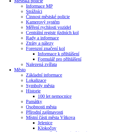
Městská policie
Informace MP
Strážníci
Činnost městské policie
Kamerový systém
Měření rychlosti vozidel
Centrální registr jízdních kol
Rady a informace
Ztráty a nálezy
Forenzní značení kol
Informace k přihlášení
Formulář pro přihlášení
Nalezená zvířata
Město
Základní informace
Lokalizace
Symboly města
Historie
100 let nemocnice
Památky
Osobnosti města
Přírodní zajímavosti
Místní části města Vítkova
Jelenice
Klokočov