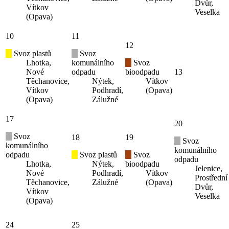
Dvůr,
Vítkov
Veselka
(Opava)
10
11
12
Svoz plastů
Svoz
Lhotka,
komunálního
Svoz
Nové
odpadu
bioodpadu
13
Těchanovice,
Nýtek,
Vítkov
Vítkov
Podhradí,
(Opava)
(Opava)
Zálužné
17
20
Svoz
18
19
Svoz
komunálního
komunálního
odpadu
Svoz plastů
Svoz
odpadu
Lhotka,
Nýtek,
bioodpadu
Jelenice,
Nové
Podhradí,
Vítkov
Prostřední
Těchanovice,
Zálužné
(Opava)
Dvůr,
Vítkov
Veselka
(Opava)
24
25