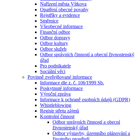
Nařízení města Vítkova
Opatření obecné povahy
Rejstříky a evidence
Směrnice
Všeobecné informace
Finanční odbor
Odbor dopravy
Odbor kultury
Odbor služeb
Odbor správních činností a obecní živnostenský
úřad
Pro podnikatele
Sociální věci
Povinně zveřejňované informace
Informace dle z. č. 106⁄1999 Sb.
Poskytnuté informace
Výroční zpráva
Informace k ochraně osobních údajů (GDPR)
Whistleblowing
Registr střetu zájmů
Kontrolní činnost
Odbor správních činností a obecní
živnostenský úřad
Odbor výstavby, územního plánování a
životního prostředí