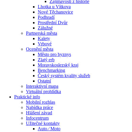
Zajímavosti z historie
Lhotka u Vítkova
Nové Těchanovice
Podhradí
Prostřední Dvůr
Zálužné
Partnerská města
Kalety
Vrbové
Ocenění města
Město pro byznys
Zlatý erb
Moravskoslezský kraj
Benchmarking
Český systém kvality služeb
Ostatní
Interaktivní mapa
Virtuální prohlídka
Praktické info
Mobilní rozhlas
Nabídka práce
Hlášení závad
Infocentrum
Užitečné kontakty
Auto ⁄ Moto