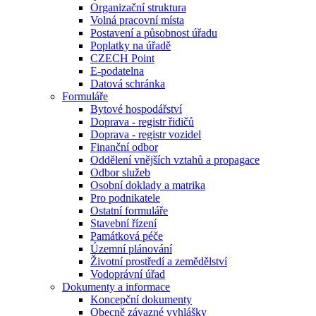
Organizační struktura
Volná pracovní místa
Postavení a působnost úřadu
Poplatky na úřadě
CZECH Point
E-podatelna
Datová schránka
Formuláře
Bytové hospodářství
Doprava - registr řidičů
Doprava - registr vozidel
Finanční odbor
Oddělení vnějších vztahů a propagace
Odbor služeb
Osobní doklady a matrika
Pro podnikatele
Ostatní formuláře
Stavební řízení
Památková péče
Územní plánování
Životní prostředí a zemědělství
Vodoprávní úřad
Dokumenty a informace
Koncepční dokumenty
Obecně závazné vyhlášky