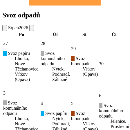
Svoz odpadů
Srpen
2026
Po
Út
St
Čt
27
28
29
Svoz papíru
Svoz
Lhotka,
komunálního
Svoz
Nové
odpadu
bioodpadu
30
Těchanovice,
Nýtek,
Vítkov
Vítkov
Podhradí,
(Opava)
(Opava)
Zálužné
3
6
Svoz
4
5
Svoz
komunálního
komunálního
odpadu
Svoz papíru
Svoz
odpadu
Lhotka,
Nýtek,
bioodpadu
Jelenice,
Nové
Podhradí,
Vítkov
Prostřední
Těchanovice,
Zálužné
(Opava)