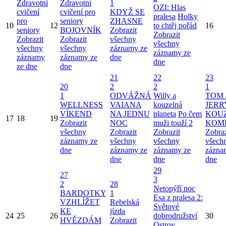
Zdravotní
Zdravotní
1
OZI: Hlas
cvičení
cvičení pro
KDYŽ SE
pralesa
Holky
pro
seniory
ZHASNE
10
12
to chtěj pořád
16
seniory
BOJOVNÍK
Zobrazit
Zobrazit
Zobrazit
Zobrazit
všechny
všechny
všechny
všechny
záznamy ze
záznamy ze
záznamy
záznamy ze
dne
dne
ze dne
dne
21
22
23
20
2
2
1
1
ODVÁŽNÁ
Willy a
TOM 
WELLNESS
VAIANA
kouzelná
JERR
VÍKEND
NA JEDNU
planeta
Po čem
KOU
17
18
19
Zobrazit
NOC
muži touží 2
KOM
všechny
Zobrazit
Zobrazit
Zobraz
záznamy ze
všechny
všechny
všech
dne
záznamy ze
záznamy ze
zázna
dne
dne
dne
29
27
3
2
28
Netopýří noc
BARDOTKY
1
Esa z pralesa 2:
VZHLÍŽET
Rebelská
Světové
KE
jízda
24
25
26
dobrodružství
30
HVĚZDÁM
Zobrazit
Ostrov