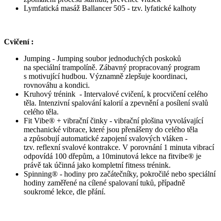
Lymfatická masáž Ballancer 505 - tzv. lyfatické kalhoty
Cvičení :
Jumping - Jumping soubor jednoduchých poskoků
na speciální trampolíně. Zábavný propracovaný program
s motivující hudbou. Významně zlepšuje koordinaci,
rovnováhu a kondici.
Kruhový trénink - Intervalové cvičení, k procvičení celého
těla. Intenzivní spalování kalorií a zpevnění a posílení svalů
celého těla.
Fit Vibe® + vibrační činky - vibrační plošina vyvolávající
mechanické vibrace, které jsou přenášeny do celého těla
a způsobují automatické zapojení svalových vláken -
tzv. reflexní svalové kontrakce. V porovnání 1 minuta vibrací
odpovídá 100 dřepům, a 10minutová lekce na fitvibe® je
právě tak účinná jako kompletní fitness trénink.
Spinning® - hodiny pro začátečníky, pokročilé nebo speciální
hodiny zaměřené na cílené spalovaní tuků, případně
soukromé lekce, dle přání.