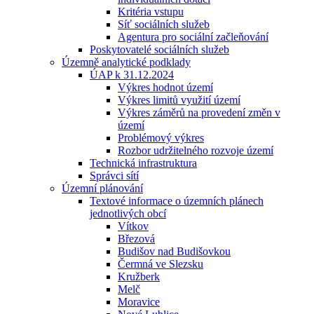
Kritéria vstupu
Síť sociálních služeb
Agentura pro sociální začleňování
Poskytovatelé sociálních služeb
Územně analytické podklady
ÚAP k 31.12.2024
Výkres hodnot území
Výkres limitů využití území
Výkres záměrů na provedení změn v
území
Problémový výkres
Rozbor udržitelného rozvoje území
Technická infrastruktura
Správci sítí
Územní plánování
Textové informace o územních plánech
jednotlivých obcí
Vítkov
Březová
Budišov nad Budišovkou
Čermná ve Slezsku
Kružberk
Melč
Moravice