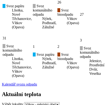
26
Svoz papíru
Svoz
Lhotka,
komunálního
Svoz
Nové
odpadu
bioodpadu
27
Těchanovice,
Nýtek,
Vítkov
Vítkov
Podhradí,
(Opava)
(Opava)
Zálužné
31
3
Svoz
1
2
Svoz
komunálního
komunálního
odpadu
Svoz papíru
Svoz
odpadu
Lhotka,
Nýtek,
bioodpadu
Jelenice,
Nové
Podhradí,
Vítkov
Prostřední
Těchanovice,
Zálužné
(Opava)
Dvůr,
Vítkov
Veselka
(Opava)
Kalendář svozu odpadu
Aktuální teplota
Výběr lokality