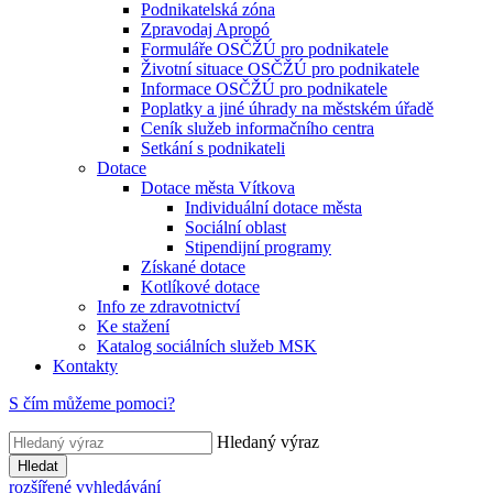
Podnikatelská zóna
Zpravodaj Apropó
Formuláře OSČŽÚ pro podnikatele
Životní situace OSČŽÚ pro podnikatele
Informace OSČŽÚ pro podnikatele
Poplatky a jiné úhrady na městském úřadě
Ceník služeb informačního centra
Setkání s podnikateli
Dotace
Dotace města Vítkova
Individuální dotace města
Sociální oblast
Stipendijní programy
Získané dotace
Kotlíkové dotace
Info ze zdravotnictví
Ke stažení
Katalog sociálních služeb MSK
Kontakty
S čím můžeme pomoci?
Hledaný výraz
Hledat
rozšířené vyhledávání