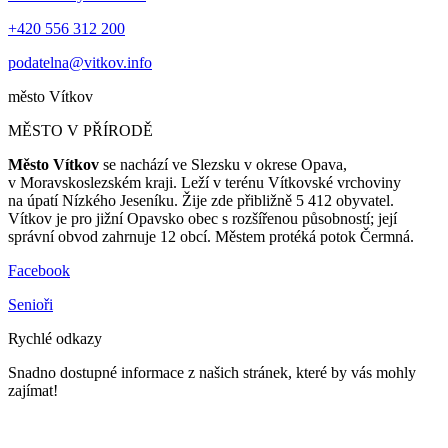
+420 556 312 200
podatelna@vitkov.info
město
Vítkov
MĚSTO V PŘÍRODĚ
Město Vítkov
se nachází ve Slezsku v okrese Opava,
v Moravskoslezském kraji. Leží v terénu Vítkovské vrchoviny
na úpatí Nízkého Jeseníku. Žije zde přibližně 5 412 obyvatel.
Vítkov je pro jižní Opavsko obec s rozšířenou působností; její
správní obvod zahrnuje 12 obcí. Městem protéká potok Čermná.
Facebook
Senioři
Rychlé odkazy
Snadno dostupné informace z našich stránek, které by vás mohly
zajímat!