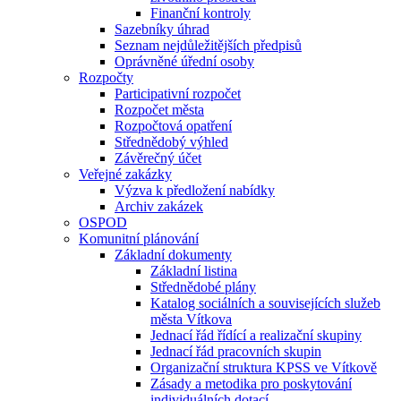
Finanční kontroly
Sazebníky úhrad
Seznam nejdůležitějších předpisů
Oprávněné úřední osoby
Rozpočty
Participativní rozpočet
Rozpočet města
Rozpočtová opatření
Střednědobý výhled
Závěrečný účet
Veřejné zakázky
Výzva k předložení nabídky
Archiv zakázek
OSPOD
Komunitní plánování
Základní dokumenty
Základní listina
Střednědobé plány
Katalog sociálních a souvisejících služeb
města Vítkova
Jednací řád řídící a realizační skupiny
Jednací řád pracovních skupin
Organizační struktura KPSS ve Vítkově
Zásady a metodika pro poskytování
individuálních dotací