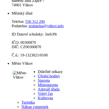
náměstí Jana Zajíce 7
74901 Vítkov
Městský úřad
Telefon:
556 312 200
Podatelna:
podatelna@vitkov.info
ID Datové schránky: 3seb39i
IČO: 00300870
DIČ: CZ00300870
Č.ú.: 19-1323821/0100
Město Vítkov
Důležité odkazy
Úřední hodiny
Starosta
Místostarosta
Adresář úřadu
Volný čas
Knihovna
Turistika
Nákup vstupenek