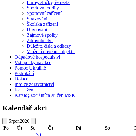
Firmy, služby, řemesla
Sportovní oddíly
Sportovní zařízení
Stravování
Školská zařízení
Ubytování
Zájmové spolky
Zdravotnictví
Důležitá čísla a odkazy
Vložení nového subjektu
Odpadové hospodářství
Vstupenky na akce
Pomoc Ukrajině
Podnikání
Dotace
Info ze zdravotnictví
Ke stažení
Katalog sociálních služeb MSK
Kalendář akcí
Srpen
2026
Po
Út
St
Čt
Pá
So
30