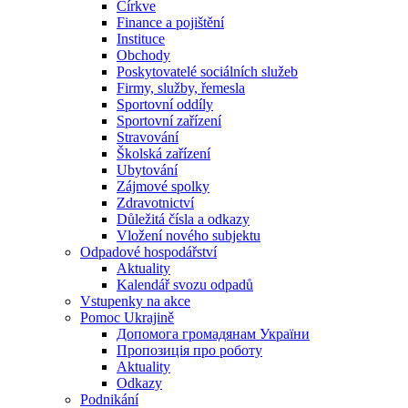
Církve
Finance a pojištění
Instituce
Obchody
Poskytovatelé sociálních služeb
Firmy, služby, řemesla
Sportovní oddíly
Sportovní zařízení
Stravování
Školská zařízení
Ubytování
Zájmové spolky
Zdravotnictví
Důležitá čísla a odkazy
Vložení nového subjektu
Odpadové hospodářství
Aktuality
Kalendář svozu odpadů
Vstupenky na akce
Pomoc Ukrajině
Допомога громадянам України
Пропозиція про роботу
Aktuality
Odkazy
Podnikání