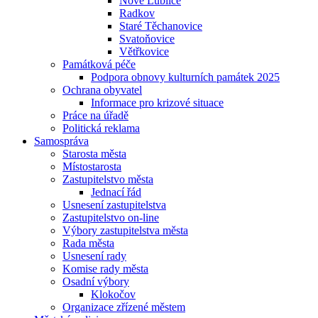
Nové Lublice
Radkov
Staré Těchanovice
Svatoňovice
Větřkovice
Památková péče
Podpora obnovy kulturních památek 2025
Ochrana obyvatel
Informace pro krizové situace
Práce na úřadě
Politická reklama
Samospráva
Starosta města
Místostarosta
Zastupitelstvo města
Jednací řád
Usnesení zastupitelstva
Zastupitelstvo on-line
Výbory zastupitelstva města
Rada města
Usnesení rady
Komise rady města
Osadní výbory
Klokočov
Organizace zřízené městem