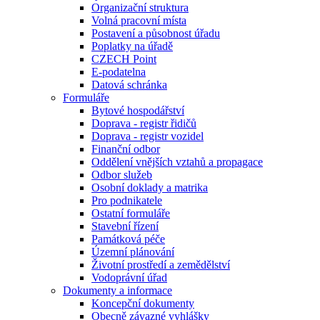
Organizační struktura
Volná pracovní místa
Postavení a působnost úřadu
Poplatky na úřadě
CZECH Point
E-podatelna
Datová schránka
Formuláře
Bytové hospodářství
Doprava - registr řidičů
Doprava - registr vozidel
Finanční odbor
Oddělení vnějších vztahů a propagace
Odbor služeb
Osobní doklady a matrika
Pro podnikatele
Ostatní formuláře
Stavební řízení
Památková péče
Územní plánování
Životní prostředí a zemědělství
Vodoprávní úřad
Dokumenty a informace
Koncepční dokumenty
Obecně závazné vyhlášky