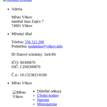
Adresa
Město Vítkov
náměstí Jana Zajíce 7
74901 Vítkov
Městský úřad
Telefon:
556 312 200
Podatelna:
podatelna@vitkov.info
ID Datové schránky: 3seb39i
IČO: 00300870
DIČ: CZ00300870
Č.ú.: 19-1323821/0100
Město Vítkov
Důležité odkazy
Úřední hodiny
Starosta
Místostarosta