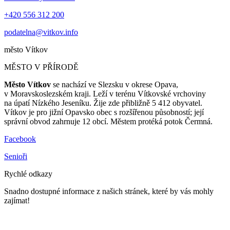
+420 556 312 200
podatelna@vitkov.info
město
Vítkov
MĚSTO V PŘÍRODĚ
Město Vítkov
se nachází ve Slezsku v okrese Opava,
v Moravskoslezském kraji. Leží v terénu Vítkovské vrchoviny
na úpatí Nízkého Jeseníku. Žije zde přibližně 5 412 obyvatel.
Vítkov je pro jižní Opavsko obec s rozšířenou působností; její
správní obvod zahrnuje 12 obcí. Městem protéká potok Čermná.
Facebook
Senioři
Rychlé odkazy
Snadno dostupné informace z našich stránek, které by vás mohly
zajímat!