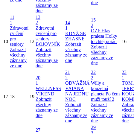
dne
záznamy ze
dne
11
13
15
1
2
14
2
Zdravotní
Zdravotní
1
OZI: Hlas
cvičení
cvičení pro
KDYŽ SE
pralesa
Holky
pro
seniory
ZHASNE
10
12
to chtěj pořád
16
seniory
BOJOVNÍK
Zobrazit
Zobrazit
Zobrazit
Zobrazit
všechny
všechny
všechny
všechny
záznamy ze
záznamy ze
záznamy
záznamy ze
dne
dne
ze dne
dne
21
22
23
20
2
2
1
1
ODVÁŽNÁ
Willy a
TOM 
WELLNESS
VAIANA
kouzelná
JERR
VÍKEND
NA JEDNU
planeta
Po čem
KOU
17
18
19
Zobrazit
NOC
muži touží 2
KOM
všechny
Zobrazit
Zobrazit
Zobraz
záznamy ze
všechny
všechny
všech
dne
záznamy ze
záznamy ze
zázna
dne
dne
dne
29
27
3