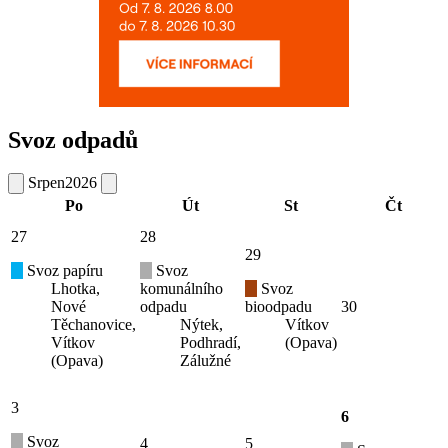
Svoz odpadů
Srpen
2026
Po
Út
St
Čt
27
28
29
Svoz papíru
Svoz
Lhotka,
komunálního
Svoz
Nové
odpadu
bioodpadu
30
Těchanovice,
Nýtek,
Vítkov
Vítkov
Podhradí,
(Opava)
(Opava)
Zálužné
3
6
Svoz
4
5