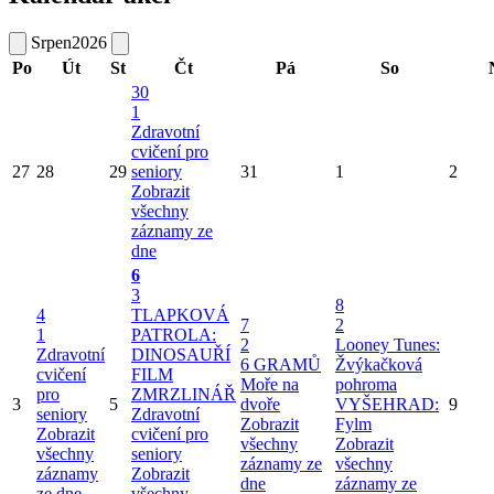
Srpen
2026
Po
Út
St
Čt
Pá
So
30
1
Zdravotní
cvičení pro
27
28
29
seniory
31
1
2
Zobrazit
všechny
záznamy ze
dne
6
3
8
4
TLAPKOVÁ
7
2
1
PATROLA:
2
Looney Tunes:
Zdravotní
DINOSAUŘÍ
6 GRAMŮ
Žvýkačková
cvičení
FILM
Moře na
pohroma
pro
ZMRZLINÁŘ
3
5
dvoře
VYŠEHRAD:
9
seniory
Zdravotní
Zobrazit
Fylm
Zobrazit
cvičení pro
všechny
Zobrazit
všechny
seniory
záznamy ze
všechny
záznamy
Zobrazit
dne
záznamy ze
ze dne
všechny