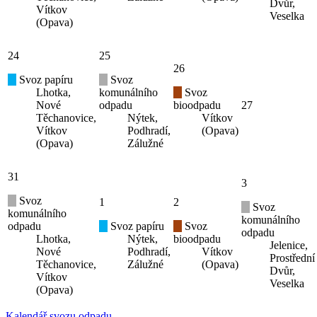
Dvůr,
Vítkov
Veselka
(Opava)
24
25
26
Svoz papíru
Svoz
Lhotka,
komunálního
Svoz
Nové
odpadu
bioodpadu
27
Těchanovice,
Nýtek,
Vítkov
Vítkov
Podhradí,
(Opava)
(Opava)
Zálužné
31
3
Svoz
1
2
Svoz
komunálního
komunálního
odpadu
Svoz papíru
Svoz
odpadu
Lhotka,
Nýtek,
bioodpadu
Jelenice,
Nové
Podhradí,
Vítkov
Prostřední
Těchanovice,
Zálužné
(Opava)
Dvůr,
Vítkov
Veselka
(Opava)
Kalendář svozu odpadu