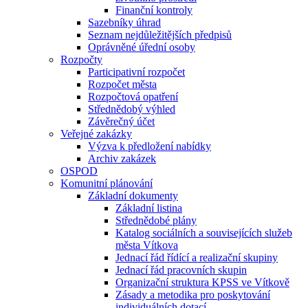
Finanční kontroly
Sazebníky úhrad
Seznam nejdůležitějších předpisů
Oprávněné úřední osoby
Rozpočty
Participativní rozpočet
Rozpočet města
Rozpočtová opatření
Střednědobý výhled
Závěrečný účet
Veřejné zakázky
Výzva k předložení nabídky
Archiv zakázek
OSPOD
Komunitní plánování
Základní dokumenty
Základní listina
Střednědobé plány
Katalog sociálních a souvisejících služeb
města Vítkova
Jednací řád řídící a realizační skupiny
Jednací řád pracovních skupin
Organizační struktura KPSS ve Vítkově
Zásady a metodika pro poskytování
individuálních dotací