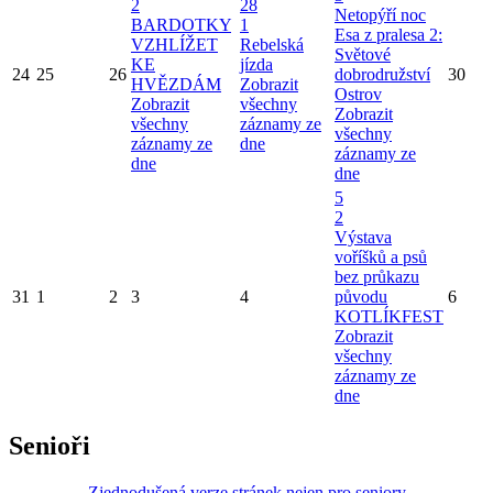
2
28
Netopýří noc
BARDOTKY
1
Esa z pralesa 2:
VZHLÍŽET
Rebelská
Světové
KE
jízda
24
25
26
dobrodružství
30
HVĚZDÁM
Zobrazit
Ostrov
Zobrazit
všechny
Zobrazit
všechny
záznamy ze
všechny
záznamy ze
dne
záznamy ze
dne
dne
5
2
Výstava
voříšků a psů
bez průkazu
31
1
2
3
4
původu
6
KOTLÍKFEST
Zobrazit
všechny
záznamy ze
dne
Senioři
Zjednodušená verze stránek nejen pro seniory