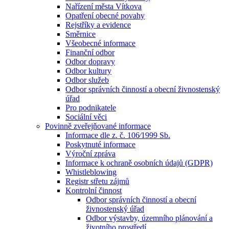
Nařízení města Vítkova
Opatření obecné povahy
Rejstříky a evidence
Směrnice
Všeobecné informace
Finanční odbor
Odbor dopravy
Odbor kultury
Odbor služeb
Odbor správních činností a obecní živnostenský
úřad
Pro podnikatele
Sociální věci
Povinně zveřejňované informace
Informace dle z. č. 106⁄1999 Sb.
Poskytnuté informace
Výroční zpráva
Informace k ochraně osobních údajů (GDPR)
Whistleblowing
Registr střetu zájmů
Kontrolní činnost
Odbor správních činností a obecní
živnostenský úřad
Odbor výstavby, územního plánování a
životního prostředí