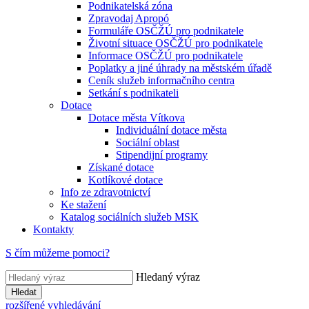
Podnikatelská zóna
Zpravodaj Apropó
Formuláře OSČŽÚ pro podnikatele
Životní situace OSČŽÚ pro podnikatele
Informace OSČŽÚ pro podnikatele
Poplatky a jiné úhrady na městském úřadě
Ceník služeb informačního centra
Setkání s podnikateli
Dotace
Dotace města Vítkova
Individuální dotace města
Sociální oblast
Stipendijní programy
Získané dotace
Kotlíkové dotace
Info ze zdravotnictví
Ke stažení
Katalog sociálních služeb MSK
Kontakty
S čím můžeme pomoci?
Hledaný výraz
Hledat
rozšířené vyhledávání