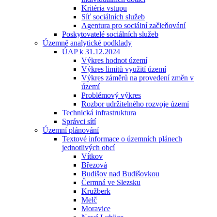
Kritéria vstupu
Síť sociálních služeb
Agentura pro sociální začleňování
Poskytovatelé sociálních služeb
Územně analytické podklady
ÚAP k 31.12.2024
Výkres hodnot území
Výkres limitů využití území
Výkres záměrů na provedení změn v
území
Problémový výkres
Rozbor udržitelného rozvoje území
Technická infrastruktura
Správci sítí
Územní plánování
Textové informace o územních plánech
jednotlivých obcí
Vítkov
Březová
Budišov nad Budišovkou
Čermná ve Slezsku
Kružberk
Melč
Moravice