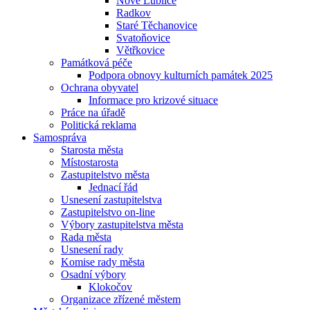
Nové Lublice
Radkov
Staré Těchanovice
Svatoňovice
Větřkovice
Památková péče
Podpora obnovy kulturních památek 2025
Ochrana obyvatel
Informace pro krizové situace
Práce na úřadě
Politická reklama
Samospráva
Starosta města
Místostarosta
Zastupitelstvo města
Jednací řád
Usnesení zastupitelstva
Zastupitelstvo on-line
Výbory zastupitelstva města
Rada města
Usnesení rady
Komise rady města
Osadní výbory
Klokočov
Organizace zřízené městem