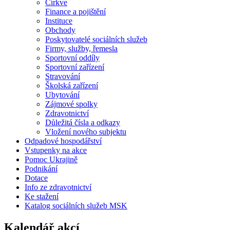
Církve
Finance a pojištění
Instituce
Obchody
Poskytovatelé sociálních služeb
Firmy, služby, řemesla
Sportovní oddíly
Sportovní zařízení
Stravování
Školská zařízení
Ubytování
Zájmové spolky
Zdravotnictví
Důležitá čísla a odkazy
Vložení nového subjektu
Odpadové hospodářství
Vstupenky na akce
Pomoc Ukrajině
Podnikání
Dotace
Info ze zdravotnictví
Ke stažení
Katalog sociálních služeb MSK
Kalendář akcí