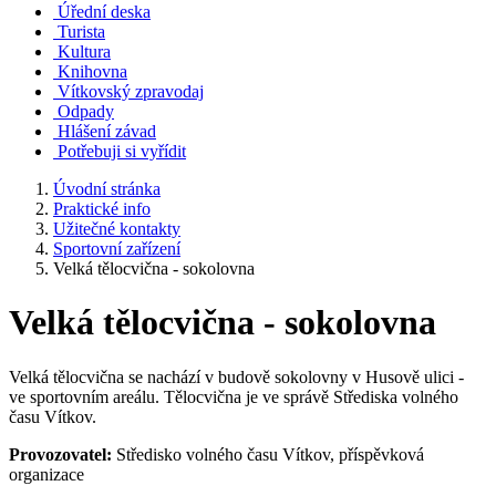
Úřední deska
Turista
Kultura
Knihovna
Vítkovský zpravodaj
Odpady
Hlášení závad
Potřebuji si vyřídit
Úvodní stránka
Praktické info
Užitečné kontakty
Sportovní zařízení
Velká tělocvična - sokolovna
Velká tělocvična - sokolovna
Velká tělocvična se nachází v budově sokolovny v Husově ulici -
ve sportovním areálu. Tělocvična je ve správě Střediska volného
času Vítkov.
Provozovatel:
Středisko volného času Vítkov, příspěvková
organizace