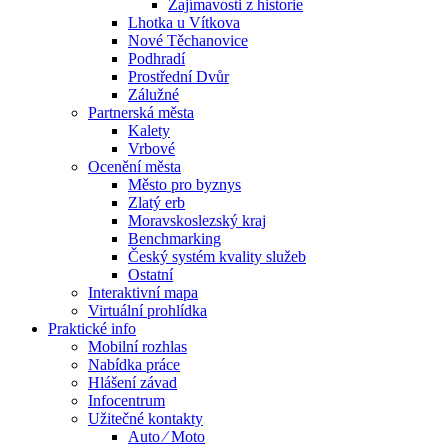
Zajímavosti z historie
Lhotka u Vítkova
Nové Těchanovice
Podhradí
Prostřední Dvůr
Zálužné
Partnerská města
Kalety
Vrbové
Ocenění města
Město pro byznys
Zlatý erb
Moravskoslezský kraj
Benchmarking
Český systém kvality služeb
Ostatní
Interaktivní mapa
Virtuální prohlídka
Praktické info
Mobilní rozhlas
Nabídka práce
Hlášení závad
Infocentrum
Užitečné kontakty
Auto ⁄ Moto