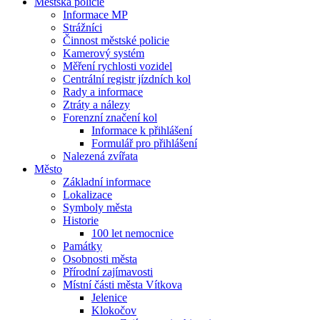
Městská policie
Informace MP
Strážníci
Činnost městské policie
Kamerový systém
Měření rychlosti vozidel
Centrální registr jízdních kol
Rady a informace
Ztráty a nálezy
Forenzní značení kol
Informace k přihlášení
Formulář pro přihlášení
Nalezená zvířata
Město
Základní informace
Lokalizace
Symboly města
Historie
100 let nemocnice
Památky
Osobnosti města
Přírodní zajímavosti
Místní části města Vítkova
Jelenice
Klokočov