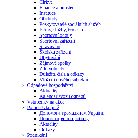
Církve
Finance a pojištění
Instituce
Obchody
Poskytovatelé sociálních služeb
Firmy, služby, řemesla
Sportovní oddíly
Sportovní zařízení
Stravování
Školská zařízení
Ubytování
Zájmové spolky
Zdravotnictví
Důležitá čísla a odkazy
Vložení nového subjektu
Odpadové hospodářství
Aktuality
Kalendář svozu odpadů
Vstupenky na akce
Pomoc Ukrajině
Допомога громадянам України
Пропозиція про роботу
Aktuality
Odkazy
Podnikání