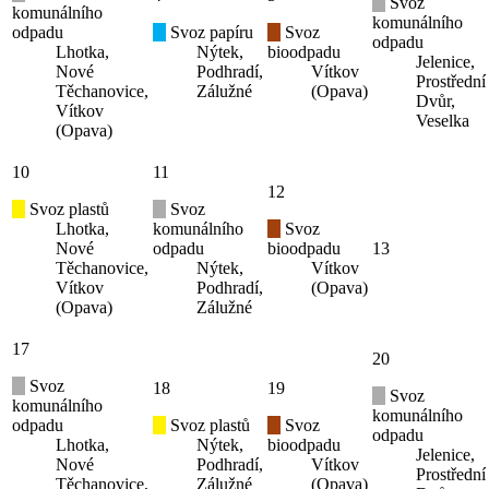
Svoz
komunálního
komunálního
odpadu
Svoz papíru
Svoz
odpadu
Lhotka,
Nýtek,
bioodpadu
Jelenice,
Nové
Podhradí,
Vítkov
Prostřední
Těchanovice,
Zálužné
(Opava)
Dvůr,
Vítkov
Veselka
(Opava)
10
11
12
Svoz plastů
Svoz
Lhotka,
komunálního
Svoz
Nové
odpadu
bioodpadu
13
Těchanovice,
Nýtek,
Vítkov
Vítkov
Podhradí,
(Opava)
(Opava)
Zálužné
17
20
Svoz
18
19
Svoz
komunálního
komunálního
odpadu
Svoz plastů
Svoz
odpadu
Lhotka,
Nýtek,
bioodpadu
Jelenice,
Nové
Podhradí,
Vítkov
Prostřední
Těchanovice,
Zálužné
(Opava)