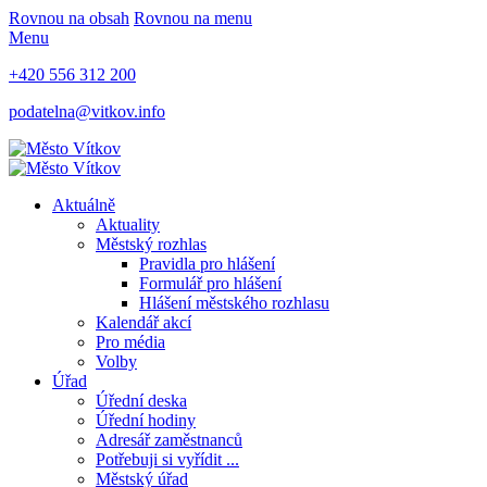
Rovnou na obsah
Rovnou na menu
Menu
+420 556 312 200
podatelna@vitkov.info
Aktuálně
Aktuality
Městský rozhlas
Pravidla pro hlášení
Formulář pro hlášení
Hlášení městského rozhlasu
Kalendář akcí
Pro média
Volby
Úřad
Úřední deska
Úřední hodiny
Adresář zaměstnanců
Potřebuji si vyřídit ...
Městský úřad