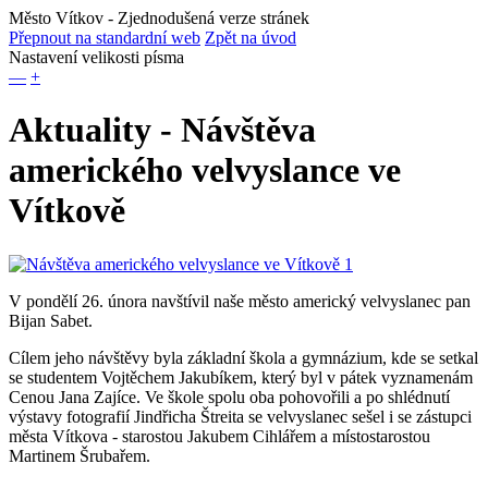
Město Vítkov
- Zjednodušená verze stránek
Přepnout na standardní web
Zpět na úvod
Nastavení velikosti písma
—
+
Aktuality - Návštěva
amerického velvyslance ve
Vítkově
V pondělí 26. února navštívil naše město americký velvyslanec pan
Bijan Sabet.
Cílem jeho návštěvy byla základní škola a gymnázium, kde se setkal
se studentem Vojtěchem Jakubíkem, který byl v pátek vyznamenám
Cenou Jana Zajíce. Ve škole spolu oba pohovořili a po shlédnutí
výstavy fotografií Jindřicha Štreita se velvyslanec sešel i se zástupci
města Vítkova - starostou Jakubem Cihlářem a místostarostou
Martinem Šrubařem.