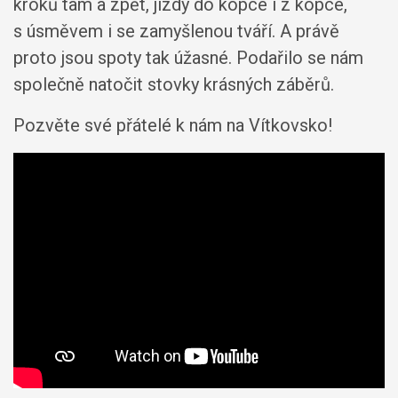
kroků tam a zpět, jízdy do kopce i z kopce,
s úsměvem i se zamyšlenou tváří. A právě
proto jsou spoty tak úžasné. Podařilo se nám
společně natočit stovky krásných záběrů.
Pozvěte své přátelé k nám na Vítkovsko!