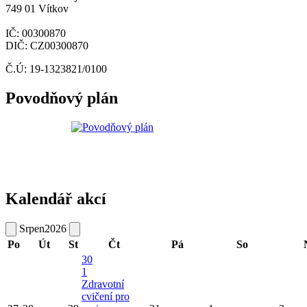
749 01 Vítkov
IČ: 00300870
DIČ: CZ00300870
Č.Ú: 19-1323821/0100
Povodňový plán
Kalendář akcí
Srpen
2026
Po
Út
St
Čt
Pá
So
30
1
Zdravotní
cvičení pro