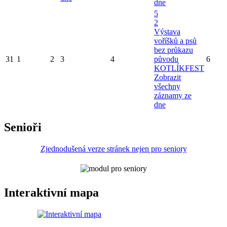
dne
5
2
Výstava
voříšků a psů
bez průkazu
31
1
2
3
4
původu
6
KOTLÍKFEST
Zobrazit
všechny
záznamy ze
dne
Senioři
Zjednodušená verze stránek nejen pro seniory
Interaktivní mapa