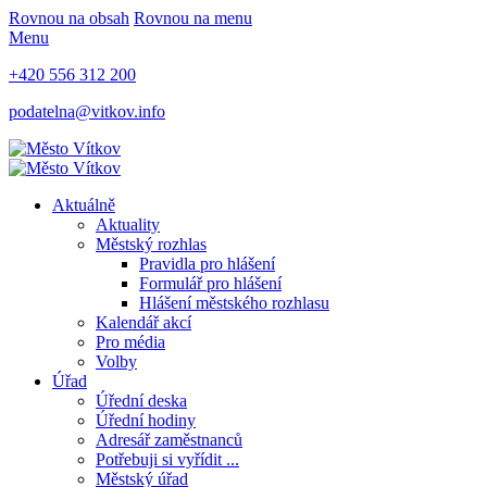
Rovnou na obsah
Rovnou na menu
Menu
+420 556 312 200
podatelna@vitkov.info
Aktuálně
Aktuality
Městský rozhlas
Pravidla pro hlášení
Formulář pro hlášení
Hlášení městského rozhlasu
Kalendář akcí
Pro média
Volby
Úřad
Úřední deska
Úřední hodiny
Adresář zaměstnanců
Potřebuji si vyřídit ...
Městský úřad