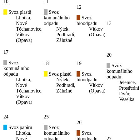
10
11
12
Svoz plastů
Svoz
Lhotka,
komunálního
Svoz
Nové
odpadu
bioodpadu
13
Těchanovice,
Nýtek,
Vítkov
Vítkov
Podhradí,
(Opava)
(Opava)
Zálužné
17
20
Svoz
18
19
Svoz
komunálního
komunálního
odpadu
Svoz plastů
Svoz
odpadu
Lhotka,
Nýtek,
bioodpadu
Jelenice,
Nové
Podhradí,
Vítkov
Prostřední
Těchanovice,
Zálužné
(Opava)
Dvůr,
Vítkov
Veselka
(Opava)
24
25
26
Svoz papíru
Svoz
Lhotka,
komunálního
Svoz
Nové
odpadu
bioodpadu
27