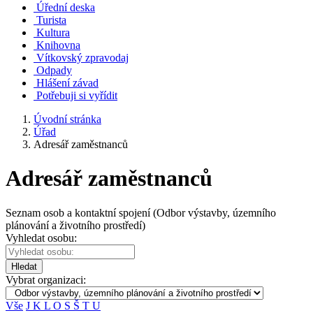
Úřední deska
Turista
Kultura
Knihovna
Vítkovský zpravodaj
Odpady
Hlášení závad
Potřebuji si vyřídit
Úvodní stránka
Úřad
Adresář zaměstnanců
Adresář zaměstnanců
Seznam osob a kontaktní spojení (Odbor výstavby, územního
plánování a životního prostředí)
Vyhledat osobu:
Hledat
Vybrat organizaci:
Vše
J
K
L
O
S
Š
T
U