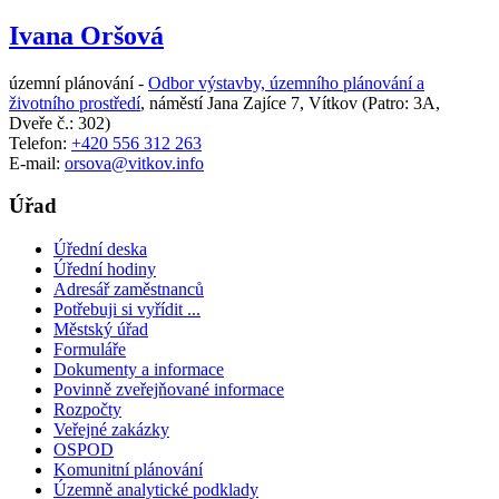
Ivana Oršová
územní plánování -
Odbor výstavby, územního plánování a
životního prostředí
,
náměstí Jana Zajíce 7, Vítkov
(Patro: 3A,
Dveře č.: 302)
Telefon:
+420 556 312 263
E-mail:
orsova@vitkov.info
Úřad
Úřední deska
Úřední hodiny
Adresář zaměstnanců
Potřebuji si vyřídit ...
Městský úřad
Formuláře
Dokumenty a informace
Povinně zveřejňované informace
Rozpočty
Veřejné zakázky
OSPOD
Komunitní plánování
Územně analytické podklady