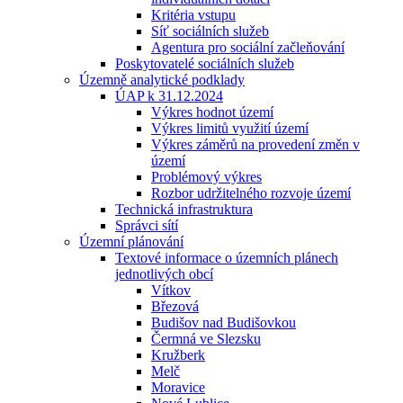
Kritéria vstupu
Síť sociálních služeb
Agentura pro sociální začleňování
Poskytovatelé sociálních služeb
Územně analytické podklady
ÚAP k 31.12.2024
Výkres hodnot území
Výkres limitů využití území
Výkres záměrů na provedení změn v
území
Problémový výkres
Rozbor udržitelného rozvoje území
Technická infrastruktura
Správci sítí
Územní plánování
Textové informace o územních plánech
jednotlivých obcí
Vítkov
Březová
Budišov nad Budišovkou
Čermná ve Slezsku
Kružberk
Melč
Moravice