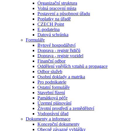
Organizační struktura
Volná pracovní místa
Postavení a působnost úřadu
Poplatky na úřadě
CZECH Point
E-podatelna
Datová schránka
Formuláře
Bytové hospodářství
Doprava - registr řidičů
Doprava - registr vozidel
Finanční odbor
Oddělení vnějších vztahů a propagace
Odbor služeb
Osobní doklady a matrika
Pro podnikatele
Ostatní formuláře
Stavební řízení
Památková péče
Územní plánování
Životní prostředí a zemědělství
Vodoprávní úřad
Dokumenty a informace
Koncepční dokumenty
Obecně závazné vyhlášky