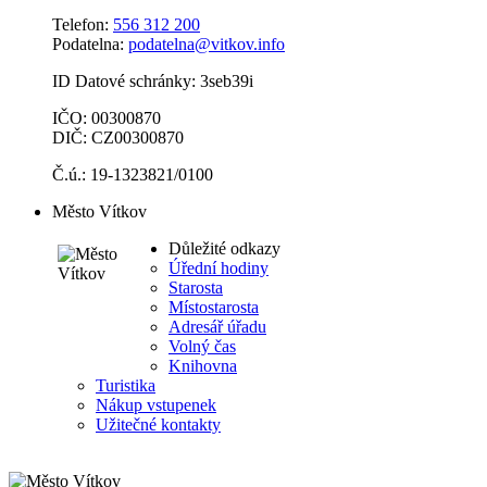
Telefon:
556 312 200
Podatelna:
podatelna@vitkov.info
ID Datové schránky: 3seb39i
IČO: 00300870
DIČ: CZ00300870
Č.ú.: 19-1323821/0100
Město Vítkov
Důležité odkazy
Úřední hodiny
Starosta
Místostarosta
Adresář úřadu
Volný čas
Knihovna
Turistika
Nákup vstupenek
Užitečné kontakty