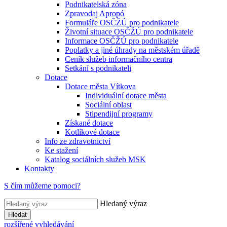
Podnikatelská zóna
Zpravodaj Apropó
Formuláře OSČŽÚ pro podnikatele
Životní situace OSČŽÚ pro podnikatele
Informace OSČŽÚ pro podnikatele
Poplatky a jiné úhrady na městském úřadě
Ceník služeb informačního centra
Setkání s podnikateli
Dotace
Dotace města Vítkova
Individuální dotace města
Sociální oblast
Stipendijní programy
Získané dotace
Kotlíkové dotace
Info ze zdravotnictví
Ke stažení
Katalog sociálních služeb MSK
Kontakty
S čím můžeme pomoci?
Hledaný výraz
Hledat
rozšířené vyhledávání