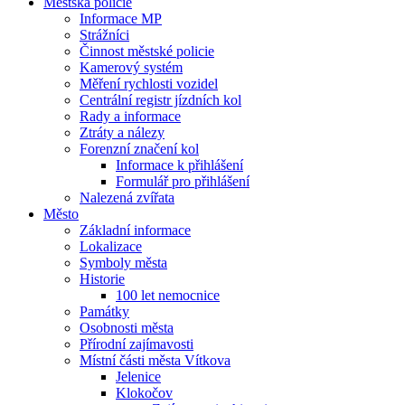
Městská policie
Informace MP
Strážníci
Činnost městské policie
Kamerový systém
Měření rychlosti vozidel
Centrální registr jízdních kol
Rady a informace
Ztráty a nálezy
Forenzní značení kol
Informace k přihlášení
Formulář pro přihlášení
Nalezená zvířata
Město
Základní informace
Lokalizace
Symboly města
Historie
100 let nemocnice
Památky
Osobnosti města
Přírodní zajímavosti
Místní části města Vítkova
Jelenice
Klokočov