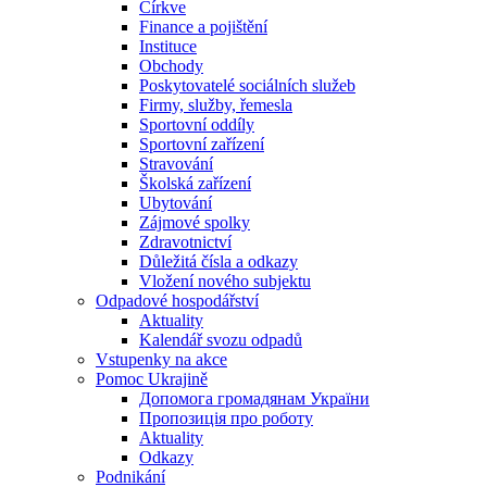
Církve
Finance a pojištění
Instituce
Obchody
Poskytovatelé sociálních služeb
Firmy, služby, řemesla
Sportovní oddíly
Sportovní zařízení
Stravování
Školská zařízení
Ubytování
Zájmové spolky
Zdravotnictví
Důležitá čísla a odkazy
Vložení nového subjektu
Odpadové hospodářství
Aktuality
Kalendář svozu odpadů
Vstupenky na akce
Pomoc Ukrajině
Допомога громадянам України
Пропозиція про роботу
Aktuality
Odkazy
Podnikání