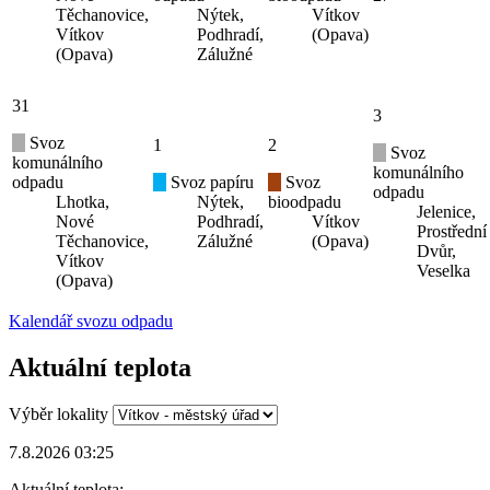
Těchanovice,
Nýtek,
Vítkov
Vítkov
Podhradí,
(Opava)
(Opava)
Zálužné
31
3
Svoz
1
2
Svoz
komunálního
komunálního
odpadu
Svoz papíru
Svoz
odpadu
Lhotka,
Nýtek,
bioodpadu
Jelenice,
Nové
Podhradí,
Vítkov
Prostřední
Těchanovice,
Zálužné
(Opava)
Dvůr,
Vítkov
Veselka
(Opava)
Kalendář svozu odpadu
Aktuální teplota
Výběr lokality
7.8.2026 03:25
Aktuální teplota: