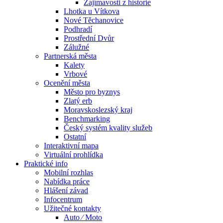
Zajímavosti z historie
Lhotka u Vítkova
Nové Těchanovice
Podhradí
Prostřední Dvůr
Zálužné
Partnerská města
Kalety
Vrbové
Ocenění města
Město pro byznys
Zlatý erb
Moravskoslezský kraj
Benchmarking
Český systém kvality služeb
Ostatní
Interaktivní mapa
Virtuální prohlídka
Praktické info
Mobilní rozhlas
Nabídka práce
Hlášení závad
Infocentrum
Užitečné kontakty
Auto ⁄ Moto