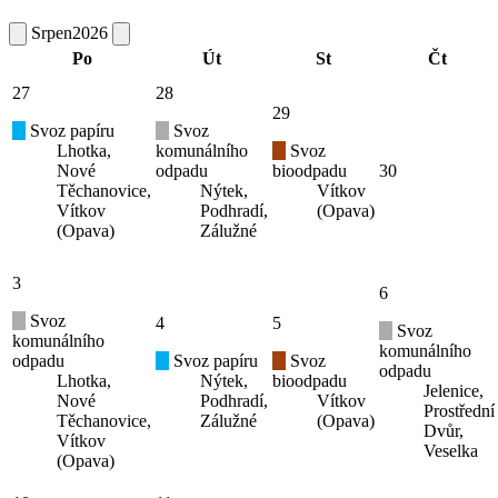
Srpen
2026
Po
Út
St
Čt
27
28
29
Svoz papíru
Svoz
Lhotka,
komunálního
Svoz
Nové
odpadu
bioodpadu
30
Těchanovice,
Nýtek,
Vítkov
Vítkov
Podhradí,
(Opava)
(Opava)
Zálužné
3
6
Svoz
4
5
Svoz
komunálního
komunálního
odpadu
Svoz papíru
Svoz
odpadu
Lhotka,
Nýtek,
bioodpadu
Jelenice,
Nové
Podhradí,
Vítkov
Prostřední
Těchanovice,
Zálužné
(Opava)
Dvůr,
Vítkov
Veselka
(Opava)