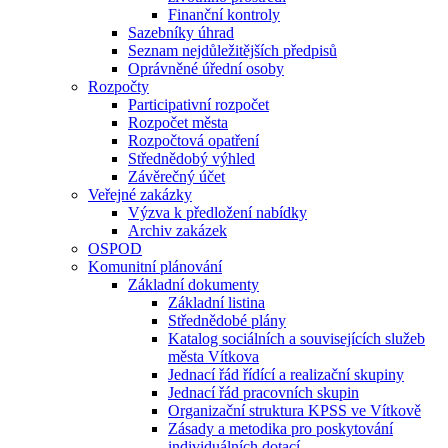
Finanční kontroly
Sazebníky úhrad
Seznam nejdůležitějších předpisů
Oprávněné úřední osoby
Rozpočty
Participativní rozpočet
Rozpočet města
Rozpočtová opatření
Střednědobý výhled
Závěrečný účet
Veřejné zakázky
Výzva k předložení nabídky
Archiv zakázek
OSPOD
Komunitní plánování
Základní dokumenty
Základní listina
Střednědobé plány
Katalog sociálních a souvisejících služeb
města Vítkova
Jednací řád řídící a realizační skupiny
Jednací řád pracovních skupin
Organizační struktura KPSS ve Vítkově
Zásady a metodika pro poskytování
individuálních dotací