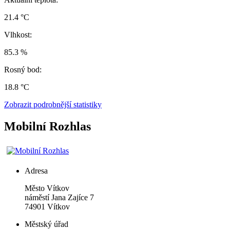
21.4 °C
Vlhkost:
85.3 %
Rosný bod:
18.8 °C
Zobrazit podrobnější statistiky
Mobilní Rozhlas
Adresa
Město Vítkov
náměstí Jana Zajíce 7
74901 Vítkov
Městský úřad