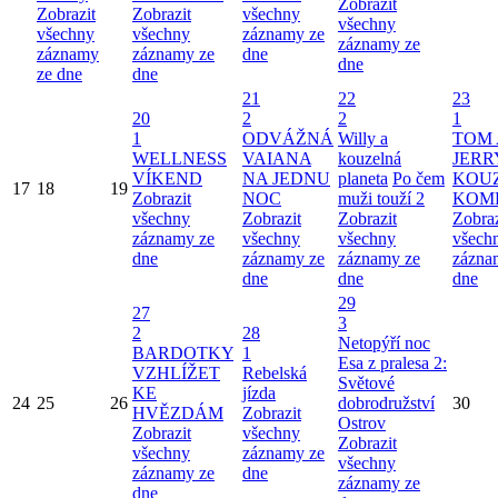
Zobrazit
Zobrazit
Zobrazit
všechny
všechny
všechny
všechny
záznamy ze
záznamy ze
záznamy
záznamy ze
dne
dne
ze dne
dne
21
22
23
20
2
2
1
1
ODVÁŽNÁ
Willy a
TOM 
WELLNESS
VAIANA
kouzelná
JERR
VÍKEND
NA JEDNU
planeta
Po čem
KOU
17
18
19
Zobrazit
NOC
muži touží 2
KOM
všechny
Zobrazit
Zobrazit
Zobraz
záznamy ze
všechny
všechny
všech
dne
záznamy ze
záznamy ze
zázna
dne
dne
dne
29
27
3
2
28
Netopýří noc
BARDOTKY
1
Esa z pralesa 2:
VZHLÍŽET
Rebelská
Světové
KE
jízda
24
25
26
dobrodružství
30
HVĚZDÁM
Zobrazit
Ostrov
Zobrazit
všechny
Zobrazit
všechny
záznamy ze
všechny
záznamy ze
dne
záznamy ze
dne