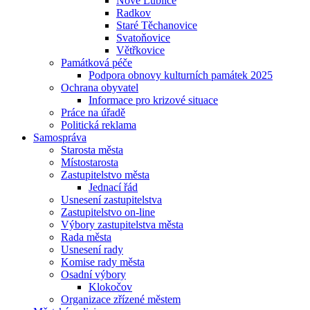
Nové Lublice
Radkov
Staré Těchanovice
Svatoňovice
Větřkovice
Památková péče
Podpora obnovy kulturních památek 2025
Ochrana obyvatel
Informace pro krizové situace
Práce na úřadě
Politická reklama
Samospráva
Starosta města
Místostarosta
Zastupitelstvo města
Jednací řád
Usnesení zastupitelstva
Zastupitelstvo on-line
Výbory zastupitelstva města
Rada města
Usnesení rady
Komise rady města
Osadní výbory
Klokočov
Organizace zřízené městem