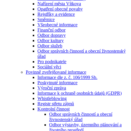
Nařízení města Vítkova
Opatření obecné povahy
Rejstříky a evidence
Směrnice
Všeobecné informace
Finanční odbor
Odbor dopravy
Odbor kultury
Odbor služeb
Odbor správních činností a obecní živnostenský
úřad
Pro podnikatele
Sociální věci
Povinně zveřejňované informace
Informace dle z. č. 106⁄1999 Sb.
Poskytnuté informace
Výroční zpráva
Informace k ochraně osobních údajů (GDPR)
Whistleblowing
Registr střetu zájmů
Kontrolní činnost
Odbor správních činností a obecní
živnostenský úřad
Odbor výstavby, územního plánování a
životního prostředí