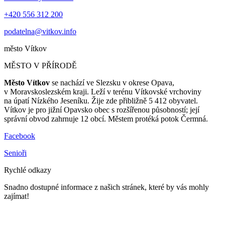
+420 556 312 200
podatelna@vitkov.info
město
Vítkov
MĚSTO V PŘÍRODĚ
Město Vítkov
se nachází ve Slezsku v okrese Opava,
v Moravskoslezském kraji. Leží v terénu Vítkovské vrchoviny
na úpatí Nízkého Jeseníku. Žije zde přibližně 5 412 obyvatel.
Vítkov je pro jižní Opavsko obec s rozšířenou působností; její
správní obvod zahrnuje 12 obcí. Městem protéká potok Čermná.
Facebook
Senioři
Rychlé odkazy
Snadno dostupné informace z našich stránek, které by vás mohly
zajímat!