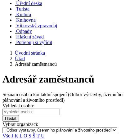
Úřední deska
Turista
Kultura
Knihovna
Vítkovský zpravodaj
Odpady
Hlášení závad
Potřebuji si vyřídit
Úvodní stránka
Úřad
Adresář zaměstnanců
Adresář zaměstnanců
Seznam osob a kontaktní spojení (Odbor výstavby, územního
plánování a životního prostředí)
Vyhledat osobu:
Hledat
Vybrat organizaci:
Vše
J
K
L
O
S
Š
T
U