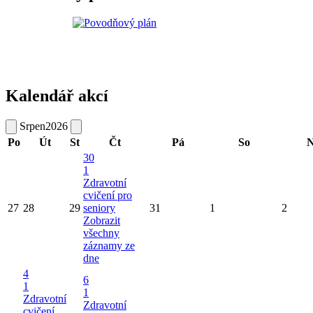
Kalendář akcí
Srpen
2026
Po
Út
St
Čt
Pá
So
N
30
1
Zdravotní
cvičení pro
27
28
29
seniory
31
1
2
Zobrazit
všechny
záznamy ze
dne
4
6
1
1
Zdravotní
Zdravotní
cvičení