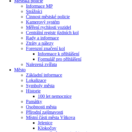
Městská policie
Informace MP
Strážníci
Činnost městské policie
Kamerový systém
Měření rychlosti vozidel
Centrální registr jízdních kol
Rady a informace
Ztráty a nálezy
Forenzní značení kol
Informace k přihlášení
Formulář pro přihlášení
Nalezená zvířata
Město
Základní informace
Lokalizace
Symboly města
Historie
100 let nemocnice
Památky
Osobnosti města
Přírodní zajímavosti
Místní části města Vítkova
Jelenice
Klokočov