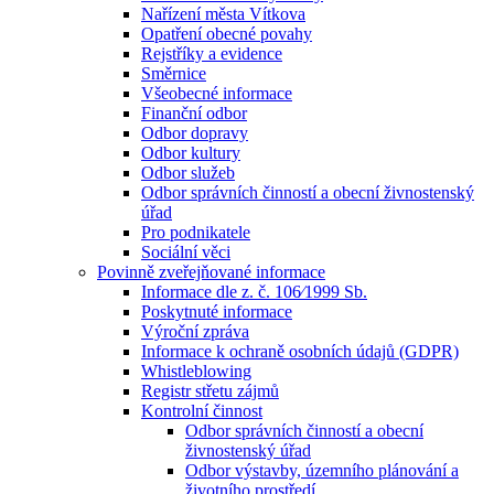
Nařízení města Vítkova
Opatření obecné povahy
Rejstříky a evidence
Směrnice
Všeobecné informace
Finanční odbor
Odbor dopravy
Odbor kultury
Odbor služeb
Odbor správních činností a obecní živnostenský
úřad
Pro podnikatele
Sociální věci
Povinně zveřejňované informace
Informace dle z. č. 106⁄1999 Sb.
Poskytnuté informace
Výroční zpráva
Informace k ochraně osobních údajů (GDPR)
Whistleblowing
Registr střetu zájmů
Kontrolní činnost
Odbor správních činností a obecní
živnostenský úřad
Odbor výstavby, územního plánování a
životního prostředí