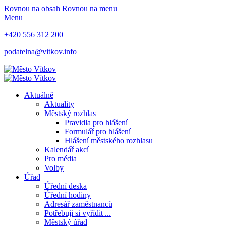
Rovnou na obsah
Rovnou na menu
Menu
+420 556 312 200
podatelna@vitkov.info
Aktuálně
Aktuality
Městský rozhlas
Pravidla pro hlášení
Formulář pro hlášení
Hlášení městského rozhlasu
Kalendář akcí
Pro média
Volby
Úřad
Úřední deska
Úřední hodiny
Adresář zaměstnanců
Potřebuji si vyřídit ...
Městský úřad