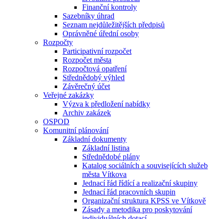
Finanční kontroly
Sazebníky úhrad
Seznam nejdůležitějších předpisů
Oprávněné úřední osoby
Rozpočty
Participativní rozpočet
Rozpočet města
Rozpočtová opatření
Střednědobý výhled
Závěrečný účet
Veřejné zakázky
Výzva k předložení nabídky
Archiv zakázek
OSPOD
Komunitní plánování
Základní dokumenty
Základní listina
Střednědobé plány
Katalog sociálních a souvisejících služeb
města Vítkova
Jednací řád řídící a realizační skupiny
Jednací řád pracovních skupin
Organizační struktura KPSS ve Vítkově
Zásady a metodika pro poskytování
individuálních dotací