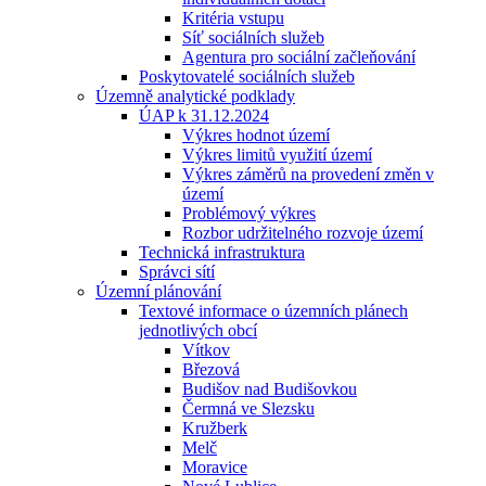
Kritéria vstupu
Síť sociálních služeb
Agentura pro sociální začleňování
Poskytovatelé sociálních služeb
Územně analytické podklady
ÚAP k 31.12.2024
Výkres hodnot území
Výkres limitů využití území
Výkres záměrů na provedení změn v
území
Problémový výkres
Rozbor udržitelného rozvoje území
Technická infrastruktura
Správci sítí
Územní plánování
Textové informace o územních plánech
jednotlivých obcí
Vítkov
Březová
Budišov nad Budišovkou
Čermná ve Slezsku
Kružberk
Melč
Moravice