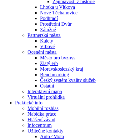
Zajímavosti z historie
Lhotka u Vítkova
Nové Těchanovice
Podhradí
Prostřední Dvůr
Zálužné
Partnerská města
Kalety
Vrbové
Ocenění města
Město pro byznys
Zlatý erb
Moravskoslezský kraj
Benchmarking
Český systém kvality služeb
Ostatní
Interaktivní mapa
Virtuální prohlídka
Praktické info
Mobilní rozhlas
Nabídka práce
Hlášení závad
Infocentrum
Užitečné kontakty
Auto ⁄ Moto