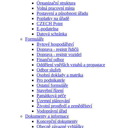
Organizační struktura
Volná pracovní místa
Postavení a působnost úřadu
Poplatky na úřadě
CZECH Point
E-podatelna
Datová schránka
Formuláře
Bytové hospodářství
Doprava - registr řidičů
Doprava - registr vozidel
Finanční odbor
Oddělení vnějších vztahů a propagace
Odbor služeb
Osobní doklady a matrika
Pro podnikatele
Ostatní formuláře
Stavební řízení
Památková péče
Územní plánování
Životní prostředí a zemědělství
Vodoprávní úřad
Dokumenty a informace
Koncepční dokumenty
Obecně závazné vyhlášky