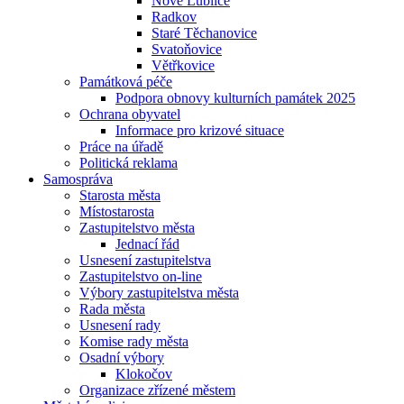
Nové Lublice
Radkov
Staré Těchanovice
Svatoňovice
Větřkovice
Památková péče
Podpora obnovy kulturních památek 2025
Ochrana obyvatel
Informace pro krizové situace
Práce na úřadě
Politická reklama
Samospráva
Starosta města
Místostarosta
Zastupitelstvo města
Jednací řád
Usnesení zastupitelstva
Zastupitelstvo on-line
Výbory zastupitelstva města
Rada města
Usnesení rady
Komise rady města
Osadní výbory
Klokočov
Organizace zřízené městem