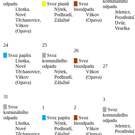
komunálního
odpadu
Svoz plastů
Svoz
odpadu
Lhotka,
Nýtek,
bioodpadu
Jelenice,
Nové
Podhradí,
Vítkov
Prostřední
Těchanovice,
Zálužné
(Opava)
Dvůr,
Vítkov
Veselka
(Opava)
24
25
26
Svoz papíru
Svoz
Lhotka,
komunálního
Svoz
Nové
odpadu
bioodpadu
27
Těchanovice,
Nýtek,
Vítkov
Vítkov
Podhradí,
(Opava)
(Opava)
Zálužné
31
3
Svoz
1
2
Svoz
komunálního
komunálního
odpadu
Svoz papíru
Svoz
odpadu
Lhotka,
Nýtek,
bioodpadu
Jelenice,
Nové
Podhradí,
Vítkov
Prostřední
Těchanovice,
Zálužné
(Opava)