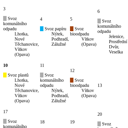
3
6
Svoz
4
5
Svoz
komunálního
komunálního
odpadu
Svoz papíru
Svoz
odpadu
Lhotka,
Nýtek,
bioodpadu
Jelenice,
Nové
Podhradí,
Vítkov
Prostřední
Těchanovice,
Zálužné
(Opava)
Dvůr,
Vítkov
Veselka
(Opava)
10
11
12
Svoz plastů
Svoz
Lhotka,
komunálního
Svoz
Nové
odpadu
bioodpadu
13
Těchanovice,
Nýtek,
Vítkov
Vítkov
Podhradí,
(Opava)
(Opava)
Zálužné
17
20
Svoz
18
19
Svoz
komunálního