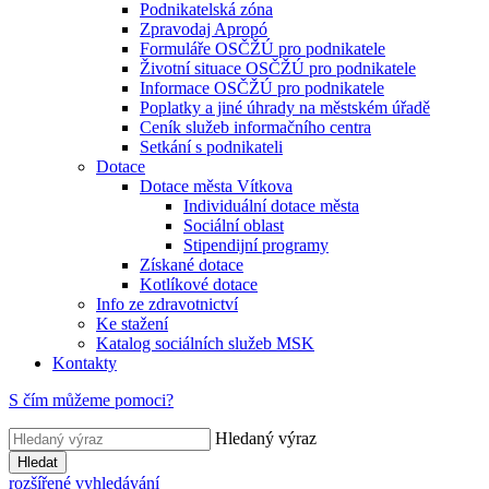
Podnikatelská zóna
Zpravodaj Apropó
Formuláře OSČŽÚ pro podnikatele
Životní situace OSČŽÚ pro podnikatele
Informace OSČŽÚ pro podnikatele
Poplatky a jiné úhrady na městském úřadě
Ceník služeb informačního centra
Setkání s podnikateli
Dotace
Dotace města Vítkova
Individuální dotace města
Sociální oblast
Stipendijní programy
Získané dotace
Kotlíkové dotace
Info ze zdravotnictví
Ke stažení
Katalog sociálních služeb MSK
Kontakty
S čím můžeme pomoci?
Hledaný výraz
Hledat
rozšířené vyhledávání