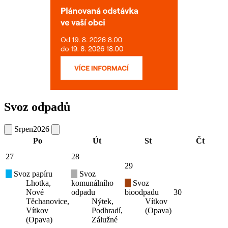
Svoz odpadů
Srpen
2026
Po
Út
St
Čt
27
28
29
Svoz papíru
Svoz
Lhotka,
komunálního
Svoz
Nové
odpadu
bioodpadu
30
Těchanovice,
Nýtek,
Vítkov
Vítkov
Podhradí,
(Opava)
(Opava)
Zálužné