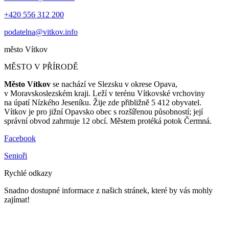
+420 556 312 200
podatelna@vitkov.info
město
Vítkov
MĚSTO V PŘÍRODĚ
Město Vítkov
se nachází ve Slezsku v okrese Opava,
v Moravskoslezském kraji. Leží v terénu Vítkovské vrchoviny
na úpatí Nízkého Jeseníku. Žije zde přibližně 5 412 obyvatel.
Vítkov je pro jižní Opavsko obec s rozšířenou působností; její
správní obvod zahrnuje 12 obcí. Městem protéká potok Čermná.
Facebook
Senioři
Rychlé odkazy
Snadno dostupné informace z našich stránek, které by vás mohly
zajímat!