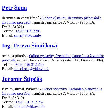
Petr Šíma
územní a stavební řízení -
Odbor výstavby, územního plánování a
životního prostředí
,
náměstí Jana Zajíce 7, Vítkov
(Patro: 3A,
Dveře č.: 301)
Telefon:
+420556312281
E-mail:
sima@vitkov.info
Ing. Tereza Šimíčková
ochrana přírody -
Odbor výstavby, územního plánování a životního
prostředí
,
náměstí Jana Zajíce 7, Vítkov
(Patro: 3A, Dveře č.: 309)
Telefon:
+420 556 312 269
E-mail:
simickova@vitkov.info
Jaromír Štipčák
lesy, myslivost, rybářství -
Odbor výstavby, územního plánování a
životního prostředí
,
náměstí Jana Zajíce 7, Vítkov
(Patro: 3A,
Dveře č.: 310)
Telefon:
+420 556 312 267
E-mail:
stipcak@vitkov.info