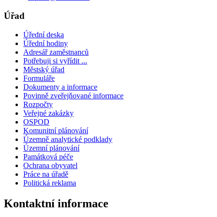
Úřad
Úřední deska
Úřední hodiny
Adresář zaměstnanců
Potřebuji si vyřídit ...
Městský úřad
Formuláře
Dokumenty a informace
Povinně zveřejňované informace
Rozpočty
Veřejné zakázky
OSPOD
Komunitní plánování
Územně analytické podklady
Územní plánování
Památková péče
Ochrana obyvatel
Práce na úřadě
Politická reklama
Kontaktní informace