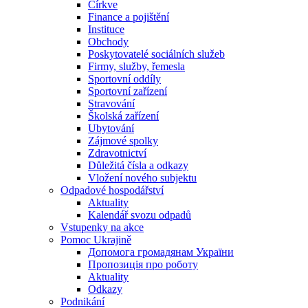
Církve
Finance a pojištění
Instituce
Obchody
Poskytovatelé sociálních služeb
Firmy, služby, řemesla
Sportovní oddíly
Sportovní zařízení
Stravování
Školská zařízení
Ubytování
Zájmové spolky
Zdravotnictví
Důležitá čísla a odkazy
Vložení nového subjektu
Odpadové hospodářství
Aktuality
Kalendář svozu odpadů
Vstupenky na akce
Pomoc Ukrajině
Допомога громадянам України
Пропозиція про роботу
Aktuality
Odkazy
Podnikání