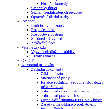
Finanční kontroly
Sazebníky úhrad
Seznam nejdůležitějších předpisů
Oprávněné úřední osoby
Rozpočty
Participativní rozpočet
Rozpočet města
Rozpočtová opatření
Střednědobý výhled
Závěrečný účet
Veřejné zakázky
Výzva k předložení nabídky
Archiv zakázek
OSPOD
Komunitní plánování
Základní dokumenty
Základní listina
Střednědobé plány
Katalog sociálních a souvisejících služeb
města Vítkova
Jednací řád řídící a realizační skupiny
Jednací řád pracovních skupin
Organizační struktura KPSS ve Vítkově
Zásady a metodika pro poskytování
individuálních dotací