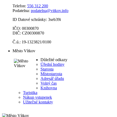
Telefon:
556 312 200
Podatelna:
podatelna@vitkov.info
ID Datové schránky: 3seb39i
IČO: 00300870
DIČ: CZ00300870
Č.ú.: 19-1323821/0100
Město Vítkov
Důležité odkazy
Úřední hodiny
Starosta
Místostarosta
Adresář úřadu
Volný čas
Knihovna
Turistika
Nákup vstupenek
Užitečné kontakty