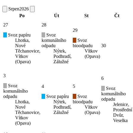
Srpen
2026
Po
Út
St
Čt
27
28
29
Svoz papíru
Svoz
Lhotka,
komunálního
Svoz
Nové
odpadu
bioodpadu
30
Těchanovice,
Nýtek,
Vítkov
Vítkov
Podhradí,
(Opava)
(Opava)
Zálužné
3
6
Svoz
4
5
Svoz
komunálního
komunálního
odpadu
Svoz papíru
Svoz
odpadu
Lhotka,
Nýtek,
bioodpadu
Jelenice,
Nové
Podhradí,
Vítkov
Prostřední
Těchanovice,
Zálužné
(Opava)
Dvůr,
Vítkov
Veselka
(Opava)