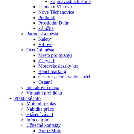
Zajímavosti z historie
Lhotka u Vítkova
Nové Těchanovice
Podhradí
Prostřední Dvůr
Zálužné
Partnerská města
Kalety
Vrbové
Ocenění města
Město pro byznys
Zlatý erb
Moravskoslezský kraj
Benchmarking
Český systém kvality služeb
Ostatní
Interaktivní mapa
Virtuální prohlídka
Praktické info
Mobilní rozhlas
Nabídka práce
Hlášení závad
Infocentrum
Užitečné kontakty
Auto ⁄ Moto