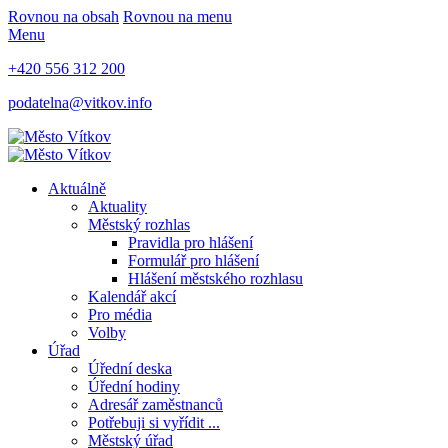
Rovnou na obsah
Rovnou na menu
Menu
+420 556 312 200
podatelna@vitkov.info
Aktuálně
Aktuality
Městský rozhlas
Pravidla pro hlášení
Formulář pro hlášení
Hlášení městského rozhlasu
Kalendář akcí
Pro média
Volby
Úřad
Úřední deska
Úřední hodiny
Adresář zaměstnanců
Potřebuji si vyřídit ...
Městský úřad