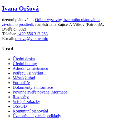
Ivana Oršová
územní plánování -
Odbor výstavby, územního plánování a
životního prostředí
,
náměstí Jana Zajíce 7, Vítkov
(Patro: 3A,
Dveře č.: 302)
Telefon:
+420 556 312 263
E-mail:
orsova@vitkov.info
Úřad
Úřední deska
Úřední hodiny
Adresář zaměstnanců
Potřebuji si vyřídit ...
Městský úřad
Formuláře
Dokumenty a informace
Povinně zveřejňované informace
Rozpočty
Veřejné zakázky
OSPOD
Komunitní plánování
Územně analytické podklady