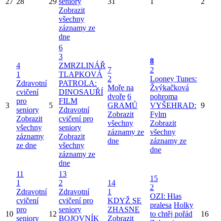
27
28
29
seniory
31
1
2
Zobrazit
všechny
záznamy ze
dne
6
3
8
4
ZMRZLINÁŘ
7
2
1
TLAPKOVÁ
2
Looney Tunes:
Zdravotní
PATROLA:
Moře na
Žvýkačková
cvičení
DINOSAUŘÍ
dvoře
6
pohroma
pro
FILM
3
5
GRAMŮ
VYŠEHRAD:
9
seniory
Zdravotní
Zobrazit
Fylm
Zobrazit
cvičení pro
všechny
Zobrazit
všechny
seniory
záznamy ze
všechny
záznamy
Zobrazit
dne
záznamy ze
ze dne
všechny
dne
záznamy ze
dne
11
13
15
1
2
14
2
Zdravotní
Zdravotní
1
OZI: Hlas
cvičení
cvičení pro
KDYŽ SE
pralesa
Holky
pro
seniory
ZHASNE
10
12
to chtěj pořád
16
seniory
BOJOVNÍK
Zobrazit