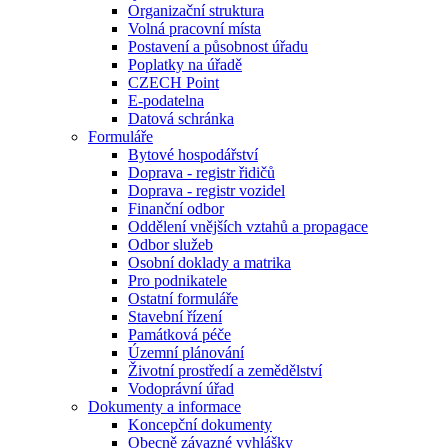
Organizační struktura
Volná pracovní místa
Postavení a působnost úřadu
Poplatky na úřadě
CZECH Point
E-podatelna
Datová schránka
Formuláře
Bytové hospodářství
Doprava - registr řidičů
Doprava - registr vozidel
Finanční odbor
Oddělení vnějších vztahů a propagace
Odbor služeb
Osobní doklady a matrika
Pro podnikatele
Ostatní formuláře
Stavební řízení
Památková péče
Územní plánování
Životní prostředí a zemědělství
Vodoprávní úřad
Dokumenty a informace
Koncepční dokumenty
Obecně závazné vyhlášky