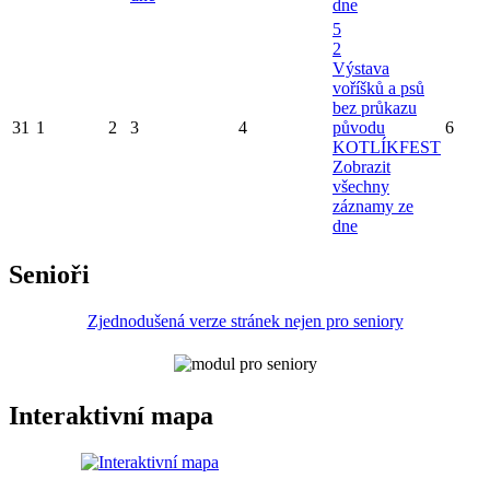
dne
5
2
Výstava
voříšků a psů
bez průkazu
31
1
2
3
4
původu
6
KOTLÍKFEST
Zobrazit
všechny
záznamy ze
dne
Senioři
Zjednodušená verze stránek nejen pro seniory
Interaktivní mapa