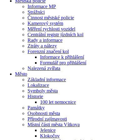
Městská policie
Informace MP
Strážníci
Činnost městské policie
Kamerový systém
Měření rychlosti vozidel
Centrální registr jízdních kol
Rady a informace
Ztráty a nálezy
Forenzní značení kol
Informace k přihlášení
Formulář pro přihlášení
Nalezená zvířata
Město
Základní informace
Lokalizace
Symboly města
Historie
100 let nemocnice
Památky
Osobnosti města
Přírodní zajímavosti
Místní části města Vítkova
Jelenice
Klokočov