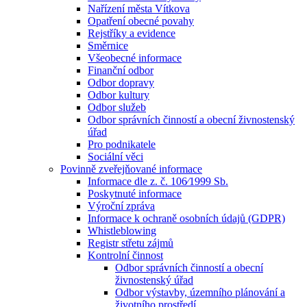
Nařízení města Vítkova
Opatření obecné povahy
Rejstříky a evidence
Směrnice
Všeobecné informace
Finanční odbor
Odbor dopravy
Odbor kultury
Odbor služeb
Odbor správních činností a obecní živnostenský
úřad
Pro podnikatele
Sociální věci
Povinně zveřejňované informace
Informace dle z. č. 106⁄1999 Sb.
Poskytnuté informace
Výroční zpráva
Informace k ochraně osobních údajů (GDPR)
Whistleblowing
Registr střetu zájmů
Kontrolní činnost
Odbor správních činností a obecní
živnostenský úřad
Odbor výstavby, územního plánování a
životního prostředí