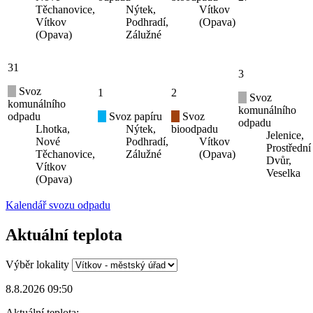
Těchanovice,
Nýtek,
Vítkov
Vítkov
Podhradí,
(Opava)
(Opava)
Zálužné
31
3
Svoz
1
2
Svoz
komunálního
komunálního
odpadu
Svoz papíru
Svoz
odpadu
Lhotka,
Nýtek,
bioodpadu
Jelenice,
Nové
Podhradí,
Vítkov
Prostřední
Těchanovice,
Zálužné
(Opava)
Dvůr,
Vítkov
Veselka
(Opava)
Kalendář svozu odpadu
Aktuální teplota
Výběr lokality
8.8.2026 09:50
Aktuální teplota: