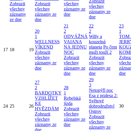
Zobrazit
Zobrazit
Zobrazit
všechny
všechny
všechny
všechny
záznamy ze
záznamy ze
záznamy
záznamy ze
dne
dne
ze dne
dne
21
22
23
20
2
2
1
1
ODVÁŽNÁ
Willy a
TOM 
WELLNESS
VAIANA
kouzelná
JERR
VÍKEND
NA JEDNU
planeta
Po čem
KOU
17
18
19
Zobrazit
NOC
muži touží 2
KOM
všechny
Zobrazit
Zobrazit
Zobraz
záznamy ze
všechny
všechny
všech
dne
záznamy ze
záznamy ze
zázna
dne
dne
dne
29
27
3
2
28
Netopýří noc
BARDOTKY
1
Esa z pralesa 2:
VZHLÍŽET
Rebelská
Světové
KE
jízda
24
25
26
dobrodružství
30
HVĚZDÁM
Zobrazit
Ostrov
Zobrazit
všechny
Zobrazit
všechny
záznamy ze
všechny
záznamy ze
dne
záznamy ze
dne