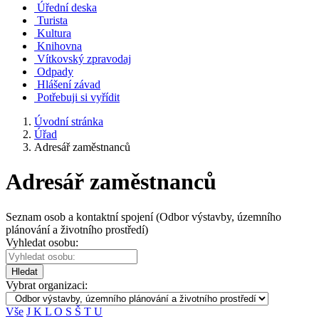
Úřední deska
Turista
Kultura
Knihovna
Vítkovský zpravodaj
Odpady
Hlášení závad
Potřebuji si vyřídit
Úvodní stránka
Úřad
Adresář zaměstnanců
Adresář zaměstnanců
Seznam osob a kontaktní spojení (Odbor výstavby, územního
plánování a životního prostředí)
Vyhledat osobu:
Hledat
Vybrat organizaci:
Vše
J
K
L
O
S
Š
T
U