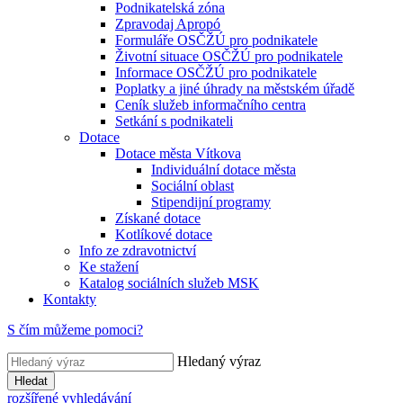
Podnikatelská zóna
Zpravodaj Apropó
Formuláře OSČŽÚ pro podnikatele
Životní situace OSČŽÚ pro podnikatele
Informace OSČŽÚ pro podnikatele
Poplatky a jiné úhrady na městském úřadě
Ceník služeb informačního centra
Setkání s podnikateli
Dotace
Dotace města Vítkova
Individuální dotace města
Sociální oblast
Stipendijní programy
Získané dotace
Kotlíkové dotace
Info ze zdravotnictví
Ke stažení
Katalog sociálních služeb MSK
Kontakty
S čím můžeme pomoci?
Hledaný výraz
Hledat
rozšířené vyhledávání