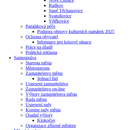
Nové Lublice
Radkov
Staré Těchanovice
Svatoňovice
Větřkovice
Památková péče
Podpora obnovy kulturních památek 2025
Ochrana obyvatel
Informace pro krizové situace
Práce na úřadě
Politická reklama
Samospráva
Starosta města
Místostarosta
Zastupitelstvo města
Jednací řád
Usnesení zastupitelstva
Zastupitelstvo on-line
Výbory zastupitelstva města
Rada města
Usnesení rady
Komise rady města
Osadní výbory
Klokočov
Organizace zřízené městem