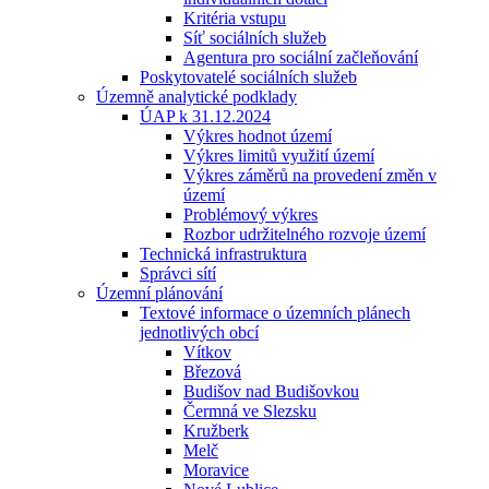
Kritéria vstupu
Síť sociálních služeb
Agentura pro sociální začleňování
Poskytovatelé sociálních služeb
Územně analytické podklady
ÚAP k 31.12.2024
Výkres hodnot území
Výkres limitů využití území
Výkres záměrů na provedení změn v
území
Problémový výkres
Rozbor udržitelného rozvoje území
Technická infrastruktura
Správci sítí
Územní plánování
Textové informace o územních plánech
jednotlivých obcí
Vítkov
Březová
Budišov nad Budišovkou
Čermná ve Slezsku
Kružberk
Melč
Moravice