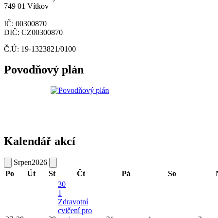
749 01 Vítkov
IČ: 00300870
DIČ: CZ00300870
Č.Ú: 19-1323821/0100
Povodňový plán
Kalendář akcí
Srpen
2026
Po
Út
St
Čt
Pá
So
30
1
Zdravotní
cvičení pro