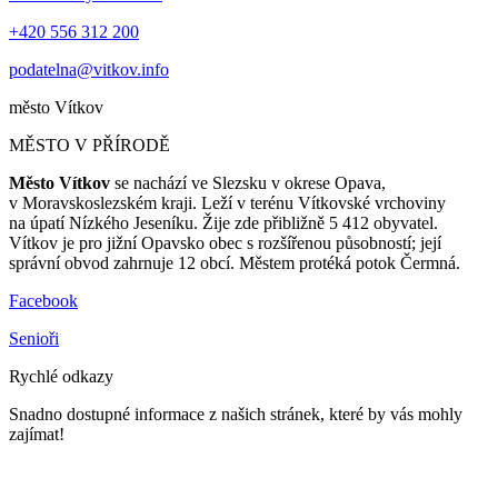
+420 556 312 200
podatelna@vitkov.info
město
Vítkov
MĚSTO V PŘÍRODĚ
Město Vítkov
se nachází ve Slezsku v okrese Opava,
v Moravskoslezském kraji. Leží v terénu Vítkovské vrchoviny
na úpatí Nízkého Jeseníku. Žije zde přibližně 5 412 obyvatel.
Vítkov je pro jižní Opavsko obec s rozšířenou působností; její
správní obvod zahrnuje 12 obcí. Městem protéká potok Čermná.
Facebook
Senioři
Rychlé odkazy
Snadno dostupné informace z našich stránek, které by vás mohly
zajímat!