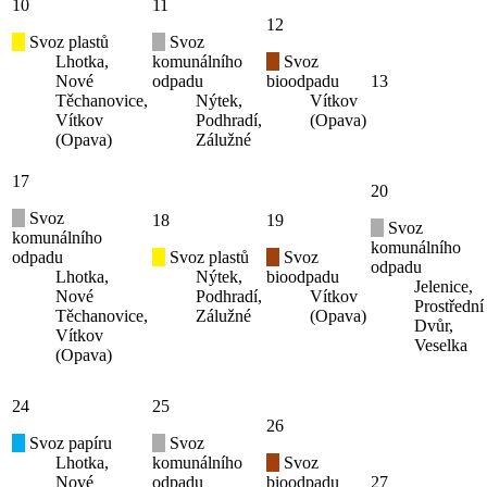
10
11
12
Svoz plastů
Svoz
Lhotka,
komunálního
Svoz
Nové
odpadu
bioodpadu
13
Těchanovice,
Nýtek,
Vítkov
Vítkov
Podhradí,
(Opava)
(Opava)
Zálužné
17
20
Svoz
18
19
Svoz
komunálního
komunálního
odpadu
Svoz plastů
Svoz
odpadu
Lhotka,
Nýtek,
bioodpadu
Jelenice,
Nové
Podhradí,
Vítkov
Prostřední
Těchanovice,
Zálužné
(Opava)
Dvůr,
Vítkov
Veselka
(Opava)
24
25
26
Svoz papíru
Svoz
Lhotka,
komunálního
Svoz
Nové
odpadu
bioodpadu
27