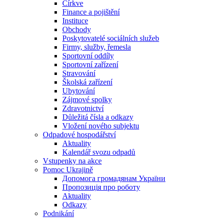
Církve
Finance a pojištění
Instituce
Obchody
Poskytovatelé sociálních služeb
Firmy, služby, řemesla
Sportovní oddíly
Sportovní zařízení
Stravování
Školská zařízení
Ubytování
Zájmové spolky
Zdravotnictví
Důležitá čísla a odkazy
Vložení nového subjektu
Odpadové hospodářství
Aktuality
Kalendář svozu odpadů
Vstupenky na akce
Pomoc Ukrajině
Допомога громадянам України
Пропозиція про роботу
Aktuality
Odkazy
Podnikání