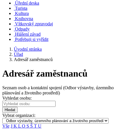
Úřední deska
Turista
Kultura
Knihovna
Vítkovský zpravodaj
Odpady
Hlášení závad
Potřebuji si vyřídit
Úvodní stránka
Úřad
Adresář zaměstnanců
Adresář zaměstnanců
Seznam osob a kontaktní spojení (Odbor výstavby, územního
plánování a životního prostředí)
Vyhledat osobu:
Hledat
Vybrat organizaci:
Vše
J
K
L
O
S
Š
T
U