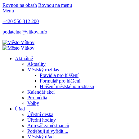
Rovnou na obsah
Rovnou na menu
Menu
+420 556 312 200
podatelna@vitkov.info
Aktuálně
Aktuality
Městský rozhlas
Pravidla pro hlášení
Formulář pro hlášení
Hlášení městského rozhlasu
Kalendář akcí
Pro média
Volby
Úřad
Úřední deska
Úřední hodiny
Adresář zaměstnanců
Potřebuji si vyřídit ...
Městský úřad