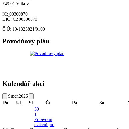
749 01 Vítkov
IČ: 00300870
DIČ: CZ00300870
Č.Ú: 19-1323821/0100
Povodňový plán
Kalendář akcí
Srpen
2026
Po
Út
St
Čt
Pá
So
30
1
Zdravotní
cvičení pro