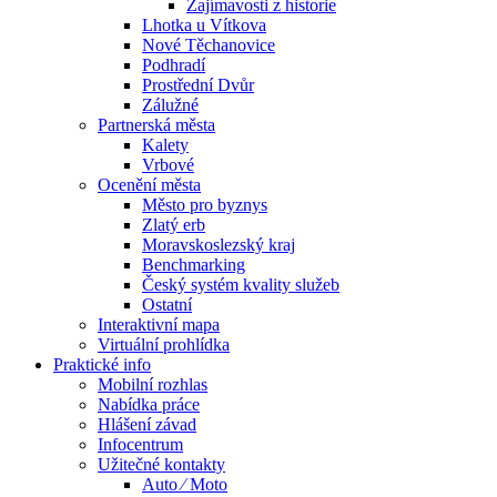
Zajímavosti z historie
Lhotka u Vítkova
Nové Těchanovice
Podhradí
Prostřední Dvůr
Zálužné
Partnerská města
Kalety
Vrbové
Ocenění města
Město pro byznys
Zlatý erb
Moravskoslezský kraj
Benchmarking
Český systém kvality služeb
Ostatní
Interaktivní mapa
Virtuální prohlídka
Praktické info
Mobilní rozhlas
Nabídka práce
Hlášení závad
Infocentrum
Užitečné kontakty
Auto ⁄ Moto