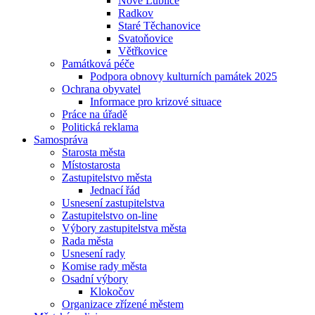
Nové Lublice
Radkov
Staré Těchanovice
Svatoňovice
Větřkovice
Památková péče
Podpora obnovy kulturních památek 2025
Ochrana obyvatel
Informace pro krizové situace
Práce na úřadě
Politická reklama
Samospráva
Starosta města
Místostarosta
Zastupitelstvo města
Jednací řád
Usnesení zastupitelstva
Zastupitelstvo on-line
Výbory zastupitelstva města
Rada města
Usnesení rady
Komise rady města
Osadní výbory
Klokočov
Organizace zřízené městem