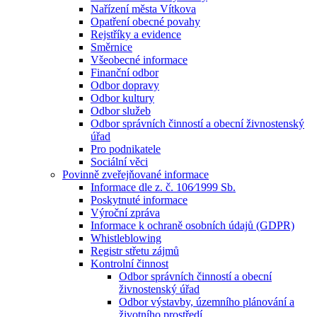
Nařízení města Vítkova
Opatření obecné povahy
Rejstříky a evidence
Směrnice
Všeobecné informace
Finanční odbor
Odbor dopravy
Odbor kultury
Odbor služeb
Odbor správních činností a obecní živnostenský
úřad
Pro podnikatele
Sociální věci
Povinně zveřejňované informace
Informace dle z. č. 106⁄1999 Sb.
Poskytnuté informace
Výroční zpráva
Informace k ochraně osobních údajů (GDPR)
Whistleblowing
Registr střetu zájmů
Kontrolní činnost
Odbor správních činností a obecní
živnostenský úřad
Odbor výstavby, územního plánování a
životního prostředí