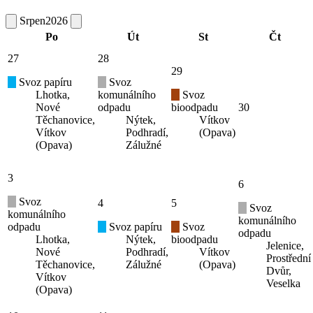
Srpen
2026
Po
Út
St
Čt
27
28
29
Svoz papíru
Svoz
Lhotka,
komunálního
Svoz
Nové
odpadu
bioodpadu
30
Těchanovice,
Nýtek,
Vítkov
Vítkov
Podhradí,
(Opava)
(Opava)
Zálužné
3
6
Svoz
4
5
Svoz
komunálního
komunálního
odpadu
Svoz papíru
Svoz
odpadu
Lhotka,
Nýtek,
bioodpadu
Jelenice,
Nové
Podhradí,
Vítkov
Prostřední
Těchanovice,
Zálužné
(Opava)
Dvůr,
Vítkov
Veselka
(Opava)