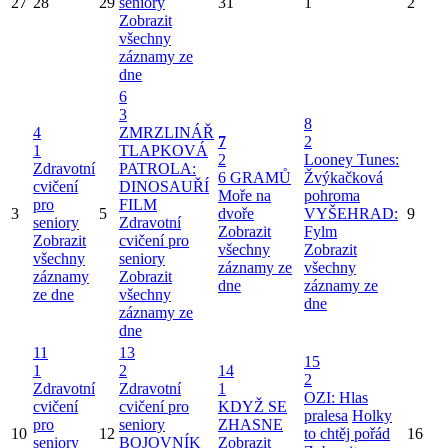
27
28
29
seniory
31
1
2
Zobrazit
všechny
záznamy ze
dne
6
3
8
4
ZMRZLINÁŘ
7
2
1
TLAPKOVÁ
2
Looney Tunes:
Zdravotní
PATROLA:
6 GRAMŮ
Žvýkačková
cvičení
DINOSAUŘÍ
Moře na
pohroma
pro
FILM
3
5
dvoře
VYŠEHRAD:
9
seniory
Zdravotní
Zobrazit
Fylm
Zobrazit
cvičení pro
všechny
Zobrazit
všechny
seniory
záznamy ze
všechny
záznamy
Zobrazit
dne
záznamy ze
ze dne
všechny
dne
záznamy ze
dne
11
13
15
1
2
14
2
Zdravotní
Zdravotní
1
OZI: Hlas
cvičení
cvičení pro
KDYŽ SE
pralesa
Holky
pro
seniory
ZHASNE
10
12
to chtěj pořád
16
seniory
BOJOVNÍK
Zobrazit