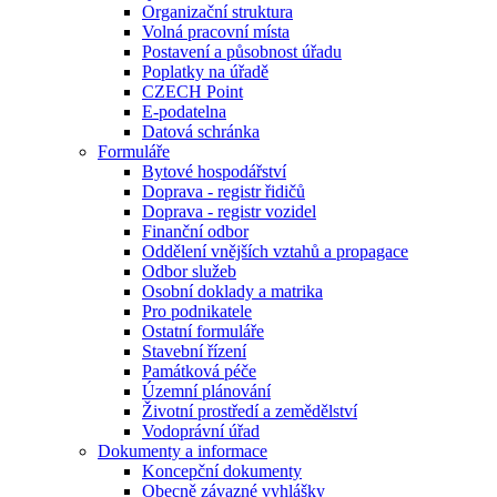
Organizační struktura
Volná pracovní místa
Postavení a působnost úřadu
Poplatky na úřadě
CZECH Point
E-podatelna
Datová schránka
Formuláře
Bytové hospodářství
Doprava - registr řidičů
Doprava - registr vozidel
Finanční odbor
Oddělení vnějších vztahů a propagace
Odbor služeb
Osobní doklady a matrika
Pro podnikatele
Ostatní formuláře
Stavební řízení
Památková péče
Územní plánování
Životní prostředí a zemědělství
Vodoprávní úřad
Dokumenty a informace
Koncepční dokumenty
Obecně závazné vyhlášky