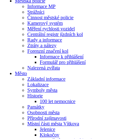
Městská policie
Informace MP
Strážníci
Činnost městské policie
Kamerový systém
Měření rychlosti vozidel
Centrální registr jízdních kol
Rady a informace
Ztráty a nálezy
Forenzní značení kol
Informace k přihlášení
Formulář pro přihlášení
Nalezená zvířata
Město
Základní informace
Lokalizace
Symboly města
Historie
100 let nemocnice
Památky
Osobnosti města
Přírodní zajímavosti
Místní části města Vítkova
Jelenice
Klokočov