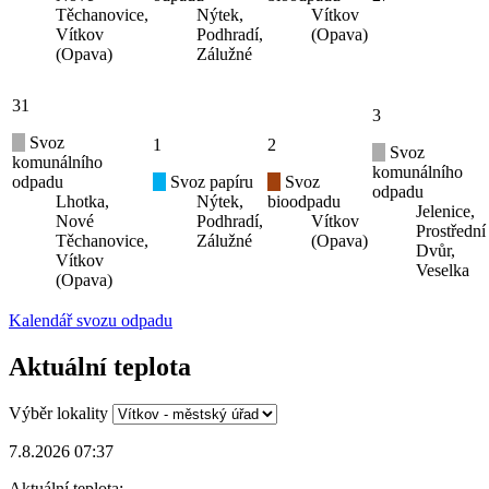
Těchanovice,
Nýtek,
Vítkov
Vítkov
Podhradí,
(Opava)
(Opava)
Zálužné
31
3
Svoz
1
2
Svoz
komunálního
komunálního
odpadu
Svoz papíru
Svoz
odpadu
Lhotka,
Nýtek,
bioodpadu
Jelenice,
Nové
Podhradí,
Vítkov
Prostřední
Těchanovice,
Zálužné
(Opava)
Dvůr,
Vítkov
Veselka
(Opava)
Kalendář svozu odpadu
Aktuální teplota
Výběr lokality
7.8.2026 07:37
Aktuální teplota: