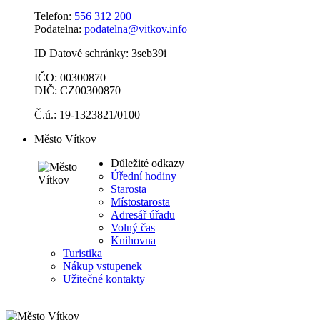
Telefon:
556 312 200
Podatelna:
podatelna@vitkov.info
ID Datové schránky: 3seb39i
IČO: 00300870
DIČ: CZ00300870
Č.ú.: 19-1323821/0100
Město Vítkov
Důležité odkazy
Úřední hodiny
Starosta
Místostarosta
Adresář úřadu
Volný čas
Knihovna
Turistika
Nákup vstupenek
Užitečné kontakty