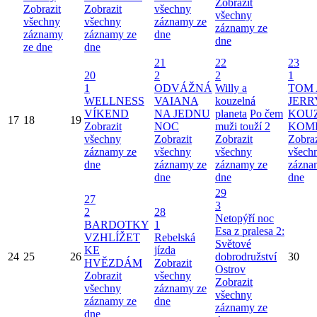
Zobrazit
Zobrazit
Zobrazit
všechny
všechny
všechny
všechny
záznamy ze
záznamy ze
záznamy
záznamy ze
dne
dne
ze dne
dne
21
22
23
20
2
2
1
1
ODVÁŽNÁ
Willy a
TOM 
WELLNESS
VAIANA
kouzelná
JERR
VÍKEND
NA JEDNU
planeta
Po čem
KOU
17
18
19
Zobrazit
NOC
muži touží 2
KOM
všechny
Zobrazit
Zobrazit
Zobraz
záznamy ze
všechny
všechny
všech
dne
záznamy ze
záznamy ze
zázna
dne
dne
dne
29
27
3
2
28
Netopýří noc
BARDOTKY
1
Esa z pralesa 2:
VZHLÍŽET
Rebelská
Světové
KE
jízda
24
25
26
dobrodružství
30
HVĚZDÁM
Zobrazit
Ostrov
Zobrazit
všechny
Zobrazit
všechny
záznamy ze
všechny
záznamy ze
dne
záznamy ze
dne