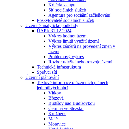
Kritéria vstupu
Síť sociálních služeb
Agentura pro sociální začleňování
Poskytovatelé sociálních služeb
Územně analytické podklady
ÚAP k 31.12.2024
Výkres hodnot území
Výkres limitů využití území
Výkres záměrů na provedení změn v
území
Problémový výkres
Rozbor udržitelného rozvoje území
Technická infrastruktura
Správci sítí
Územní plánování
Textové informace o územních plánech
jednotlivých obcí
Vítkov
Březová
Budišov nad Budišovkou
Čermná ve Slezsku
Kružberk
Melč
Moravice