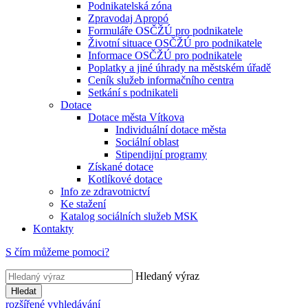
Podnikatelská zóna
Zpravodaj Apropó
Formuláře OSČŽÚ pro podnikatele
Životní situace OSČŽÚ pro podnikatele
Informace OSČŽÚ pro podnikatele
Poplatky a jiné úhrady na městském úřadě
Ceník služeb informačního centra
Setkání s podnikateli
Dotace
Dotace města Vítkova
Individuální dotace města
Sociální oblast
Stipendijní programy
Získané dotace
Kotlíkové dotace
Info ze zdravotnictví
Ke stažení
Katalog sociálních služeb MSK
Kontakty
S čím můžeme pomoci?
Hledaný výraz
Hledat
rozšířené vyhledávání