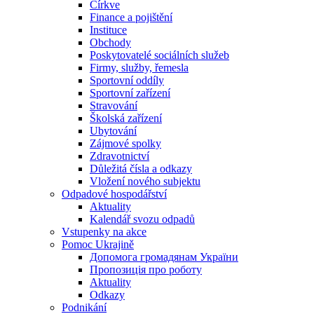
Církve
Finance a pojištění
Instituce
Obchody
Poskytovatelé sociálních služeb
Firmy, služby, řemesla
Sportovní oddíly
Sportovní zařízení
Stravování
Školská zařízení
Ubytování
Zájmové spolky
Zdravotnictví
Důležitá čísla a odkazy
Vložení nového subjektu
Odpadové hospodářství
Aktuality
Kalendář svozu odpadů
Vstupenky na akce
Pomoc Ukrajině
Допомога громадянам України
Пропозиція про роботу
Aktuality
Odkazy
Podnikání