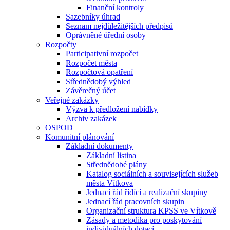
Finanční kontroly
Sazebníky úhrad
Seznam nejdůležitějších předpisů
Oprávněné úřední osoby
Rozpočty
Participativní rozpočet
Rozpočet města
Rozpočtová opatření
Střednědobý výhled
Závěrečný účet
Veřejné zakázky
Výzva k předložení nabídky
Archiv zakázek
OSPOD
Komunitní plánování
Základní dokumenty
Základní listina
Střednědobé plány
Katalog sociálních a souvisejících služeb
města Vítkova
Jednací řád řídící a realizační skupiny
Jednací řád pracovních skupin
Organizační struktura KPSS ve Vítkově
Zásady a metodika pro poskytování
individuálních dotací