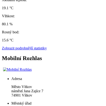
19.1 °C
Vlhkost:
80.1 %
Rosný bod:
15.6 °C
Zobrazit podrobnější statistiky
Mobilní Rozhlas
Adresa
Město Vítkov
náměstí Jana Zajíce 7
74901 Vítkov
Městský úřad