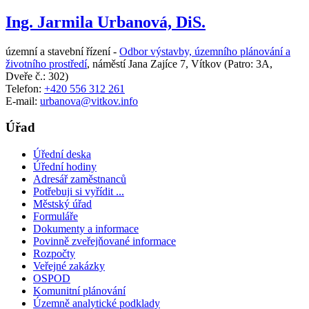
Ing. Jarmila Urbanová, DiS.
územní a stavební řízení -
Odbor výstavby, územního plánování a
životního prostředí
,
náměstí Jana Zajíce 7, Vítkov
(Patro: 3A,
Dveře č.: 302)
Telefon:
+420 556 312 261
E-mail:
urbanova@vitkov.info
Úřad
Úřední deska
Úřední hodiny
Adresář zaměstnanců
Potřebuji si vyřídit ...
Městský úřad
Formuláře
Dokumenty a informace
Povinně zveřejňované informace
Rozpočty
Veřejné zakázky
OSPOD
Komunitní plánování
Územně analytické podklady