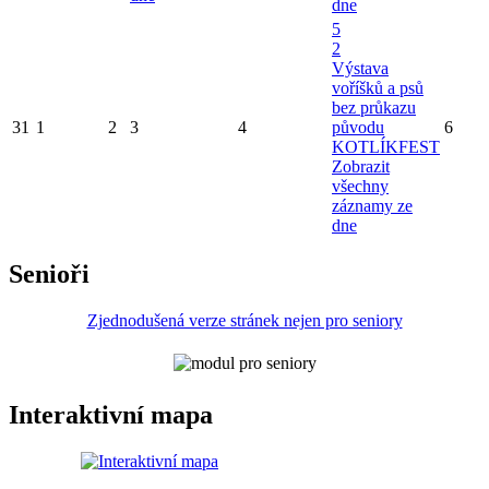
dne
5
2
Výstava
voříšků a psů
bez průkazu
31
1
2
3
4
původu
6
KOTLÍKFEST
Zobrazit
všechny
záznamy ze
dne
Senioři
Zjednodušená verze stránek nejen pro seniory
Interaktivní mapa