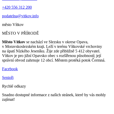
+420 556 312 200
podatelna@vitkov.info
město
Vítkov
MĚSTO V PŘÍRODĚ
Město Vítkov
se nachází ve Slezsku v okrese Opava,
v Moravskoslezském kraji. Leží v terénu Vítkovské vrchoviny
na úpatí Nízkého Jeseníku. Žije zde přibližně 5 412 obyvatel.
Vítkov je pro jižní Opavsko obec s rozšířenou působností; její
správní obvod zahrnuje 12 obcí. Městem protéká potok Čermná.
Facebook
Senioři
Rychlé odkazy
Snadno dostupné informace z našich stránek, které by vás mohly
zajímat!