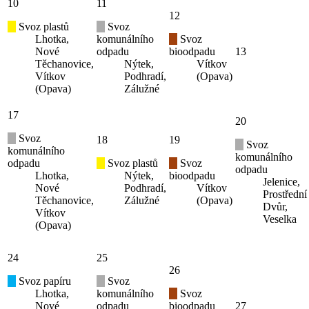
10
11
12
Svoz plastů
Svoz
Lhotka,
komunálního
Svoz
Nové
odpadu
bioodpadu
13
Těchanovice,
Nýtek,
Vítkov
Vítkov
Podhradí,
(Opava)
(Opava)
Zálužné
17
20
Svoz
18
19
Svoz
komunálního
komunálního
odpadu
Svoz plastů
Svoz
odpadu
Lhotka,
Nýtek,
bioodpadu
Jelenice,
Nové
Podhradí,
Vítkov
Prostřední
Těchanovice,
Zálužné
(Opava)
Dvůr,
Vítkov
Veselka
(Opava)
24
25
26
Svoz papíru
Svoz
Lhotka,
komunálního
Svoz
Nové
odpadu
bioodpadu
27