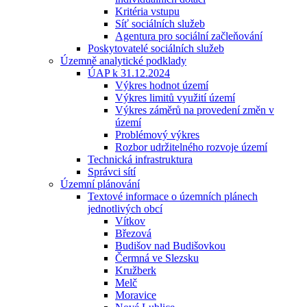
Kritéria vstupu
Síť sociálních služeb
Agentura pro sociální začleňování
Poskytovatelé sociálních služeb
Územně analytické podklady
ÚAP k 31.12.2024
Výkres hodnot území
Výkres limitů využití území
Výkres záměrů na provedení změn v
území
Problémový výkres
Rozbor udržitelného rozvoje území
Technická infrastruktura
Správci sítí
Územní plánování
Textové informace o územních plánech
jednotlivých obcí
Vítkov
Březová
Budišov nad Budišovkou
Čermná ve Slezsku
Kružberk
Melč
Moravice