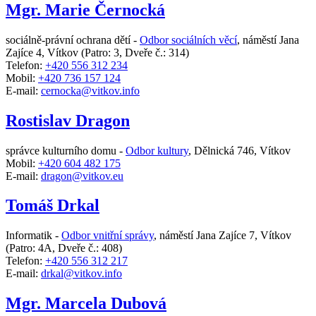
Mgr. Marie Černocká
sociálně-právní ochrana dětí -
Odbor sociálních věcí
,
náměstí Jana
Zajíce 4, Vítkov
(Patro: 3, Dveře č.: 314)
Telefon:
+420 556 312 234
Mobil:
+420 736 157 124
E-mail:
cernocka@vitkov.info
Rostislav Dragon
správce kulturního domu -
Odbor kultury
,
Dělnická 746, Vítkov
Mobil:
+420 604 482 175
E-mail:
dragon@vitkov.eu
Tomáš Drkal
Informatik -
Odbor vnitřní správy
,
náměstí Jana Zajíce 7, Vítkov
(Patro: 4A, Dveře č.: 408)
Telefon:
+420 556 312 217
E-mail:
drkal@vitkov.info
Mgr. Marcela Dubová