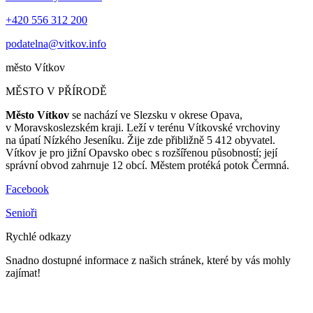
+420 556 312 200
podatelna@vitkov.info
město
Vítkov
MĚSTO V PŘÍRODĚ
Město Vítkov
se nachází ve Slezsku v okrese Opava,
v Moravskoslezském kraji. Leží v terénu Vítkovské vrchoviny
na úpatí Nízkého Jeseníku. Žije zde přibližně 5 412 obyvatel.
Vítkov je pro jižní Opavsko obec s rozšířenou působností; její
správní obvod zahrnuje 12 obcí. Městem protéká potok Čermná.
Facebook
Senioři
Rychlé odkazy
Snadno dostupné informace z našich stránek, které by vás mohly
zajímat!