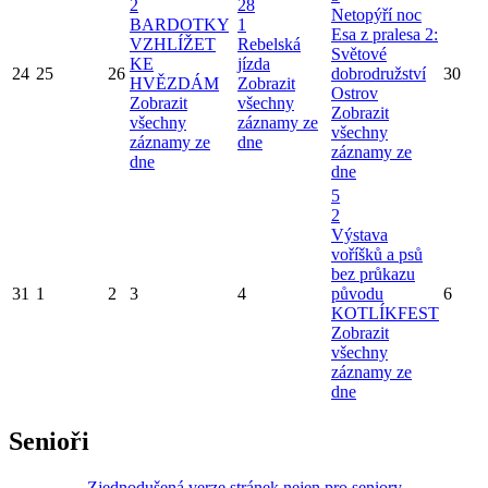
2
28
Netopýří noc
BARDOTKY
1
Esa z pralesa 2:
VZHLÍŽET
Rebelská
Světové
KE
jízda
24
25
26
dobrodružství
30
HVĚZDÁM
Zobrazit
Ostrov
Zobrazit
všechny
Zobrazit
všechny
záznamy ze
všechny
záznamy ze
dne
záznamy ze
dne
dne
5
2
Výstava
voříšků a psů
bez průkazu
31
1
2
3
4
původu
6
KOTLÍKFEST
Zobrazit
všechny
záznamy ze
dne
Senioři
Zjednodušená verze stránek nejen pro seniory