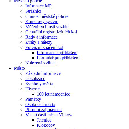
Městská policie
Informace MP
Strážníci
Činnost městské policie
Kamerový systém
Měření rychlosti vozidel
Centrální registr jízdních kol
Rady a informace
Ztráty a nálezy
Forenzní značení kol
Informace k přihlášení
Formulář pro přihlášení
Nalezená zvířata
Město
Základní informace
Lokalizace
Symboly města
Historie
100 let nemocnice
Památky
Osobnosti města
Přírodní zajímavosti
Místní části města Vítkova
Jelenice
Klokočov