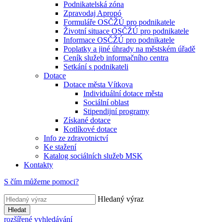
Podnikatelská zóna
Zpravodaj Apropó
Formuláře OSČŽÚ pro podnikatele
Životní situace OSČŽÚ pro podnikatele
Informace OSČŽÚ pro podnikatele
Poplatky a jiné úhrady na městském úřadě
Ceník služeb informačního centra
Setkání s podnikateli
Dotace
Dotace města Vítkova
Individuální dotace města
Sociální oblast
Stipendijní programy
Získané dotace
Kotlíkové dotace
Info ze zdravotnictví
Ke stažení
Katalog sociálních služeb MSK
Kontakty
S čím můžeme pomoci?
Hledaný výraz
Hledat
rozšířené vyhledávání