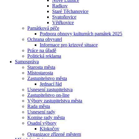
Nové Lublice
Radkov
Staré Těchanovice
Svatoňovice
Větřkovice
Památková péče
Podpora obnovy kulturních památek 2025
Ochrana obyvatel
Informace pro krizové situace
Práce na úřadě
Politická reklama
Samospráva
Starosta města
Místostarosta
Zastupitelstvo města
Jednací řád
Usnesení zastupitelstva
Zastupitelstvo on-line
Výbory zastupitelstva města
Rada města
Usnesení rady
Komise rady města
Osadní výbory
Klokočov
Organizace zřízené městem