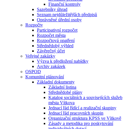
Finanční kontroly
Sazebníky úhrad
Seznam nejdůležitějších předpisů
Oprávněné úřední osoby
Rozpočty
Participativní rozpočet
Rozpočet města
Rozpočtová opatření
Střednědobý výhled
Závěrečný účet
Veřejné zakázky
Výzva k předložení nabídky
Archiv zakázek
OSPOD
Komunitní plánování
Základní dokumenty
Základní listina
Střednědobé plány
Katalog sociálních a souvisejících služeb
města Vítkova
Jednací řád řídící a realizační skupiny
Jednací řád pracovních skupin
Organizační struktura KPSS ve Vítkově
Zásady a metodika pro poskytování
individuálních dotací