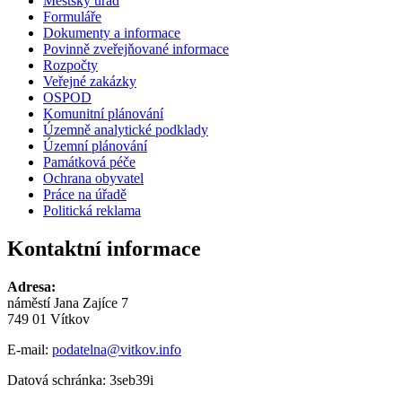
Městský úřad
Formuláře
Dokumenty a informace
Povinně zveřejňované informace
Rozpočty
Veřejné zakázky
OSPOD
Komunitní plánování
Územně analytické podklady
Územní plánování
Památková péče
Ochrana obyvatel
Práce na úřadě
Politická reklama
Kontaktní informace
Adresa:
náměstí Jana Zajíce 7
749 01 Vítkov
E-mail:
podatelna@vitkov.info
Datová schránka: 3seb39i