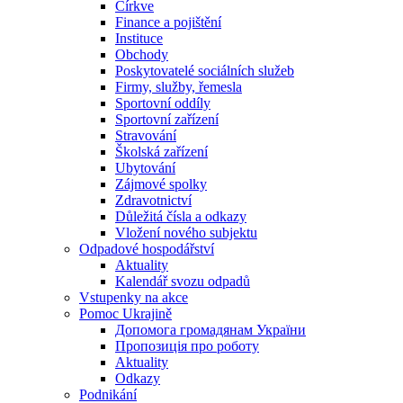
Církve
Finance a pojištění
Instituce
Obchody
Poskytovatelé sociálních služeb
Firmy, služby, řemesla
Sportovní oddíly
Sportovní zařízení
Stravování
Školská zařízení
Ubytování
Zájmové spolky
Zdravotnictví
Důležitá čísla a odkazy
Vložení nového subjektu
Odpadové hospodářství
Aktuality
Kalendář svozu odpadů
Vstupenky na akce
Pomoc Ukrajině
Допомога громадянам України
Пропозиція про роботу
Aktuality
Odkazy
Podnikání