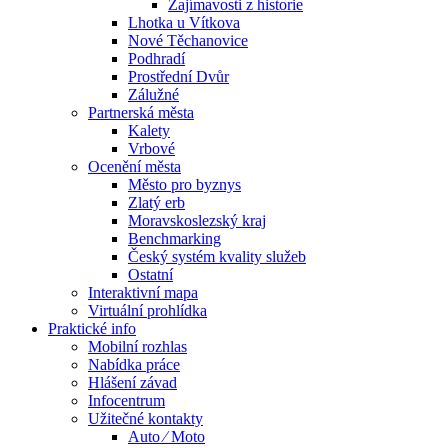
Zajímavosti z historie
Lhotka u Vítkova
Nové Těchanovice
Podhradí
Prostřední Dvůr
Zálužné
Partnerská města
Kalety
Vrbové
Ocenění města
Město pro byznys
Zlatý erb
Moravskoslezský kraj
Benchmarking
Český systém kvality služeb
Ostatní
Interaktivní mapa
Virtuální prohlídka
Praktické info
Mobilní rozhlas
Nabídka práce
Hlášení závad
Infocentrum
Užitečné kontakty
Auto ⁄ Moto