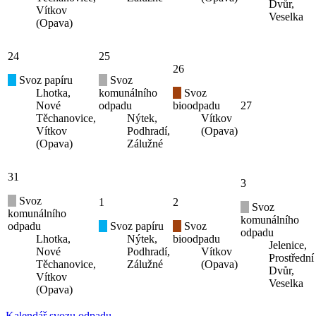
Dvůr,
Vítkov
Veselka
(Opava)
24
25
26
Svoz papíru
Svoz
Lhotka,
komunálního
Svoz
Nové
odpadu
bioodpadu
27
Těchanovice,
Nýtek,
Vítkov
Vítkov
Podhradí,
(Opava)
(Opava)
Zálužné
31
3
Svoz
1
2
Svoz
komunálního
komunálního
odpadu
Svoz papíru
Svoz
odpadu
Lhotka,
Nýtek,
bioodpadu
Jelenice,
Nové
Podhradí,
Vítkov
Prostřední
Těchanovice,
Zálužné
(Opava)
Dvůr,
Vítkov
Veselka
(Opava)
Kalendář svozu odpadu