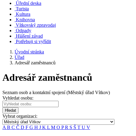
Úřední deska
Turista
Kultura
Knihovna
Vítkovský zpravodaj
Odpady
Hlášení závad
Potřebuji si vyřídit
Úvodní stránka
Úřad
Adresář zaměstnanců
Adresář zaměstnanců
Seznam osob a kontaktní spojení (Městský úřad Vítkov)
Vyhledat osobu:
Hledat
Vybrat organizaci:
A
B
C
Č
D
F
G
H
J
K
L
M
O
P
R
S
Š
T
U
V