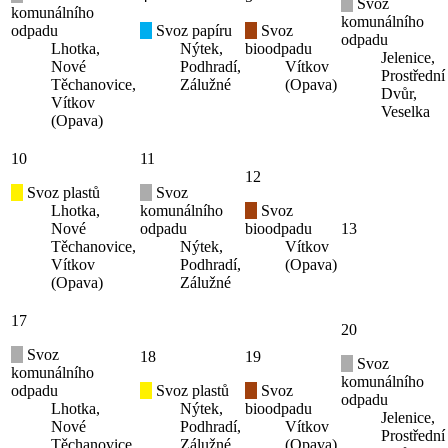
Svoz
komunálního
komunálního
odpadu
Svoz papíru
Svoz
odpadu
Lhotka,
Nýtek,
bioodpadu
Jelenice,
Nové
Podhradí,
Vítkov
Prostřední
Těchanovice,
Zálužné
(Opava)
Dvůr,
Vítkov
Veselka
(Opava)
10
11
12
Svoz plastů
Svoz
Lhotka,
komunálního
Svoz
Nové
odpadu
bioodpadu
13
Těchanovice,
Nýtek,
Vítkov
Vítkov
Podhradí,
(Opava)
(Opava)
Zálužné
17
20
Svoz
18
19
Svoz
komunálního
komunálního
odpadu
Svoz plastů
Svoz
odpadu
Lhotka,
Nýtek,
bioodpadu
Jelenice,
Nové
Podhradí,
Vítkov
Prostřední
Těchanovice,
Zálužné
(Opava)