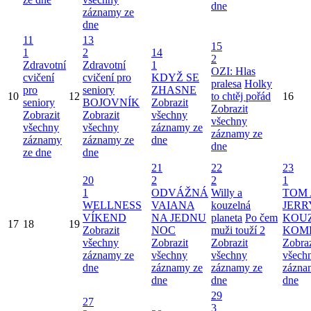
dne
záznamy ze
dne
11
13
15
1
2
14
2
Zdravotní
Zdravotní
1
OZI: Hlas
cvičení
cvičení pro
KDYŽ SE
pralesa
Holky
pro
seniory
ZHASNE
10
12
to chtěj pořád
16
seniory
BOJOVNÍK
Zobrazit
Zobrazit
Zobrazit
Zobrazit
všechny
všechny
všechny
všechny
záznamy ze
záznamy ze
záznamy
záznamy ze
dne
dne
ze dne
dne
21
22
23
20
2
2
1
1
ODVÁŽNÁ
Willy a
TOM 
WELLNESS
VAIANA
kouzelná
JERR
VÍKEND
NA JEDNU
planeta
Po čem
KOU
17
18
19
Zobrazit
NOC
muži touží 2
KOM
všechny
Zobrazit
Zobrazit
Zobraz
záznamy ze
všechny
všechny
všech
dne
záznamy ze
záznamy ze
zázna
dne
dne
dne
29
27
3