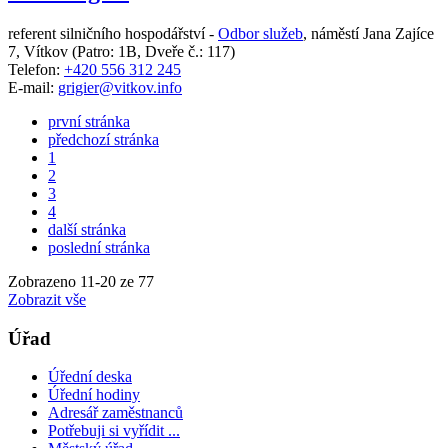
referent silničního hospodářství -
Odbor služeb
,
náměstí Jana Zajíce
7, Vítkov
(Patro: 1B, Dveře č.: 117)
Telefon:
+420 556 312 245
E-mail:
grigier@vitkov.info
první stránka
předchozí stránka
1
2
3
4
další stránka
poslední stránka
Zobrazeno
11
-
20
ze 77
Zobrazit vše
Úřad
Úřední deska
Úřední hodiny
Adresář zaměstnanců
Potřebuji si vyřídit ...