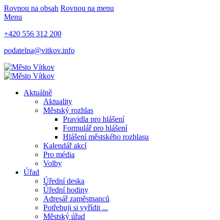
Rovnou na obsah
Rovnou na menu
Menu
+420 556 312 200
podatelna@vitkov.info
Aktuálně
Aktuality
Městský rozhlas
Pravidla pro hlášení
Formulář pro hlášení
Hlášení městského rozhlasu
Kalendář akcí
Pro média
Volby
Úřad
Úřední deska
Úřední hodiny
Adresář zaměstnanců
Potřebuji si vyřídit ...
Městský úřad