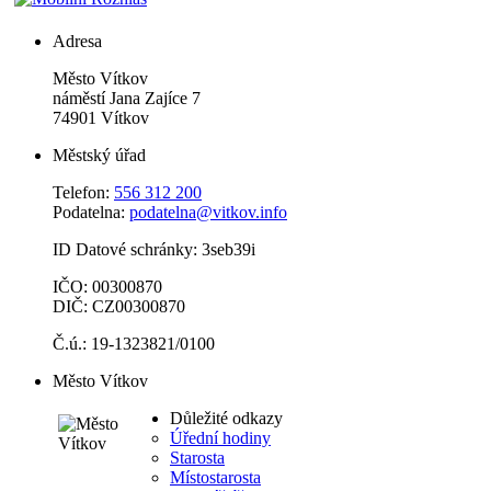
Adresa
Město Vítkov
náměstí Jana Zajíce 7
74901 Vítkov
Městský úřad
Telefon:
556 312 200
Podatelna:
podatelna@vitkov.info
ID Datové schránky: 3seb39i
IČO: 00300870
DIČ: CZ00300870
Č.ú.: 19-1323821/0100
Město Vítkov
Důležité odkazy
Úřední hodiny
Starosta
Místostarosta