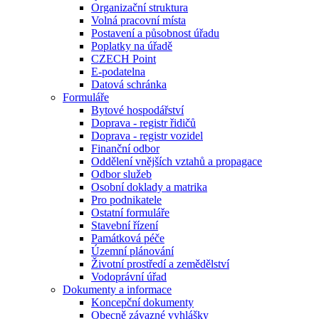
Organizační struktura
Volná pracovní místa
Postavení a působnost úřadu
Poplatky na úřadě
CZECH Point
E-podatelna
Datová schránka
Formuláře
Bytové hospodářství
Doprava - registr řidičů
Doprava - registr vozidel
Finanční odbor
Oddělení vnějších vztahů a propagace
Odbor služeb
Osobní doklady a matrika
Pro podnikatele
Ostatní formuláře
Stavební řízení
Památková péče
Územní plánování
Životní prostředí a zemědělství
Vodoprávní úřad
Dokumenty a informace
Koncepční dokumenty
Obecně závazné vyhlášky