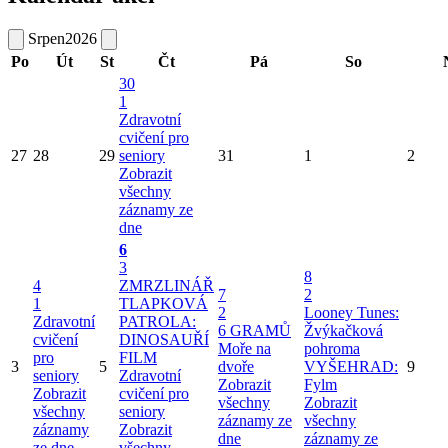
Srpen
2026
Po
Út
St
Čt
Pá
So
30
1
Zdravotní
cvičení pro
27
28
29
seniory
31
1
2
Zobrazit
všechny
záznamy ze
dne
6
3
8
4
ZMRZLINÁŘ
7
2
1
TLAPKOVÁ
2
Looney Tunes:
Zdravotní
PATROLA:
6 GRAMŮ
Žvýkačková
cvičení
DINOSAUŘÍ
Moře na
pohroma
pro
FILM
3
5
dvoře
VYŠEHRAD:
9
seniory
Zdravotní
Zobrazit
Fylm
Zobrazit
cvičení pro
všechny
Zobrazit
všechny
seniory
záznamy ze
všechny
záznamy
Zobrazit
dne
záznamy ze
ze dne
všechny