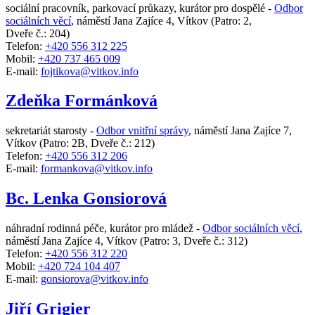
sociální pracovník, parkovací průkazy, kurátor pro dospělé -
Odbor
sociálních věcí
,
náměstí Jana Zajíce 4, Vítkov
(Patro: 2,
Dveře č.: 204)
Telefon:
+420 556 312 225
Mobil:
+420 737 465 009
E-mail:
fojtikova@vitkov.info
Zdeňka Formánková
sekretariát starosty -
Odbor vnitřní správy
,
náměstí Jana Zajíce 7,
Vítkov
(Patro: 2B, Dveře č.: 212)
Telefon:
+420 556 312 206
E-mail:
formankova@vitkov.info
Bc. Lenka Gonsiorová
náhradní rodinná péče, kurátor pro mládež -
Odbor sociálních věcí
,
náměstí Jana Zajíce 4, Vítkov
(Patro: 3, Dveře č.: 312)
Telefon:
+420 556 312 220
Mobil:
+420 724 104 407
E-mail:
gonsiorova@vitkov.info
Jiří Grigier