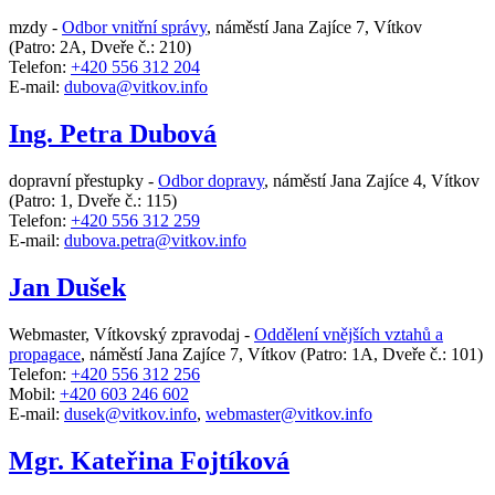
mzdy -
Odbor vnitřní správy
,
náměstí Jana Zajíce 7, Vítkov
(Patro: 2A, Dveře č.: 210)
Telefon:
+420 556 312 204
E-mail:
dubova@vitkov.info
Ing. Petra Dubová
dopravní přestupky -
Odbor dopravy
,
náměstí Jana Zajíce 4, Vítkov
(Patro: 1, Dveře č.: 115)
Telefon:
+420 556 312 259
E-mail:
dubova.petra@vitkov.info
Jan Dušek
Webmaster, Vítkovský zpravodaj -
Oddělení vnějších vztahů a
propagace
,
náměstí Jana Zajíce 7, Vítkov
(Patro: 1A, Dveře č.: 101)
Telefon:
+420 556 312 256
Mobil:
+420 603 246 602
E-mail:
dusek@vitkov.info
,
webmaster@vitkov.info
Mgr. Kateřina Fojtíková