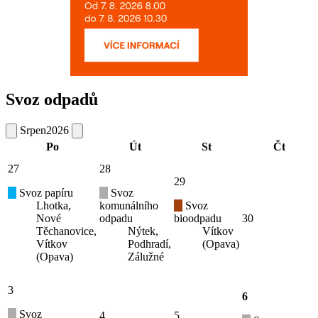
Svoz odpadů
Srpen
2026
Po
Út
St
Čt
27
28
29
Svoz papíru
Svoz
Lhotka,
komunálního
Svoz
Nové
odpadu
bioodpadu
30
Těchanovice,
Nýtek,
Vítkov
Vítkov
Podhradí,
(Opava)
(Opava)
Zálužné
3
6
Svoz
4
5