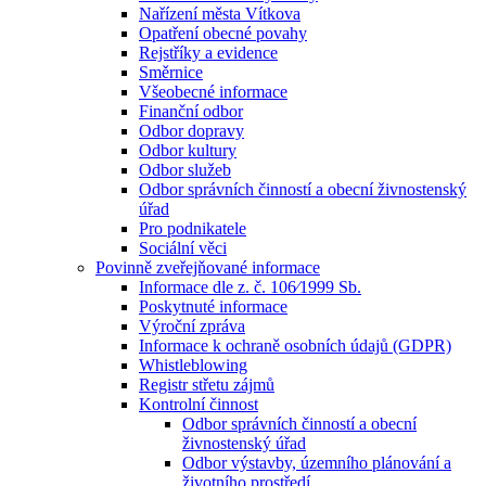
Nařízení města Vítkova
Opatření obecné povahy
Rejstříky a evidence
Směrnice
Všeobecné informace
Finanční odbor
Odbor dopravy
Odbor kultury
Odbor služeb
Odbor správních činností a obecní živnostenský
úřad
Pro podnikatele
Sociální věci
Povinně zveřejňované informace
Informace dle z. č. 106⁄1999 Sb.
Poskytnuté informace
Výroční zpráva
Informace k ochraně osobních údajů (GDPR)
Whistleblowing
Registr střetu zájmů
Kontrolní činnost
Odbor správních činností a obecní
živnostenský úřad
Odbor výstavby, územního plánování a
životního prostředí