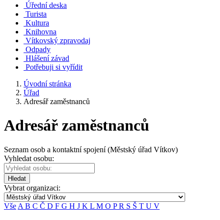
Úřední deska
Turista
Kultura
Knihovna
Vítkovský zpravodaj
Odpady
Hlášení závad
Potřebuji si vyřídit
Úvodní stránka
Úřad
Adresář zaměstnanců
Adresář zaměstnanců
Seznam osob a kontaktní spojení (Městský úřad Vítkov)
Vyhledat osobu:
Hledat
Vybrat organizaci:
Vše
A
B
C
Č
D
F
G
H
J
K
L
M
O
P
R
S
Š
T
U
V