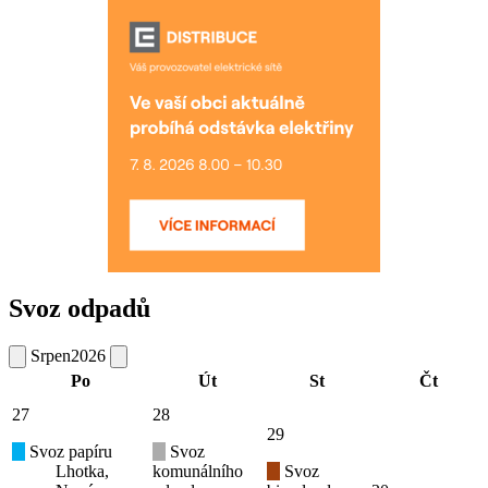
Svoz odpadů
Srpen
2026
Po
Út
St
Čt
27
28
29
Svoz papíru
Svoz
Lhotka,
komunálního
Svoz