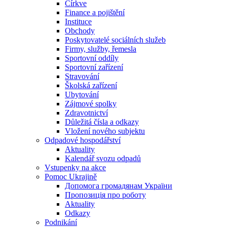
Církve
Finance a pojištění
Instituce
Obchody
Poskytovatelé sociálních služeb
Firmy, služby, řemesla
Sportovní oddíly
Sportovní zařízení
Stravování
Školská zařízení
Ubytování
Zájmové spolky
Zdravotnictví
Důležitá čísla a odkazy
Vložení nového subjektu
Odpadové hospodářství
Aktuality
Kalendář svozu odpadů
Vstupenky na akce
Pomoc Ukrajině
Допомога громадянам України
Пропозиція про роботу
Aktuality
Odkazy
Podnikání