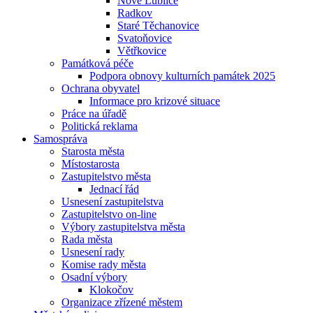
Nové Lublice
Radkov
Staré Těchanovice
Svatoňovice
Větřkovice
Památková péče
Podpora obnovy kulturních památek 2025
Ochrana obyvatel
Informace pro krizové situace
Práce na úřadě
Politická reklama
Samospráva
Starosta města
Místostarosta
Zastupitelstvo města
Jednací řád
Usnesení zastupitelstva
Zastupitelstvo on-line
Výbory zastupitelstva města
Rada města
Usnesení rady
Komise rady města
Osadní výbory
Klokočov
Organizace zřízené městem