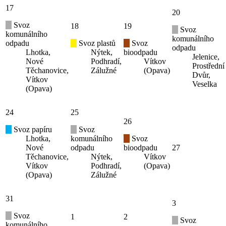
17
20
Svoz
18
19
Svoz
komunálního
komunálního
odpadu
Svoz plastů
Svoz
odpadu
Lhotka,
Nýtek,
bioodpadu
Jelenice,
Nové
Podhradí,
Vítkov
Prostřední
Těchanovice,
Zálužné
(Opava)
Dvůr,
Vítkov
Veselka
(Opava)
24
25
26
Svoz papíru
Svoz
Lhotka,
komunálního
Svoz
Nové
odpadu
bioodpadu
27
Těchanovice,
Nýtek,
Vítkov
Vítkov
Podhradí,
(Opava)
(Opava)
Zálužné
31
3
Svoz
1
2
Svoz
komunálního