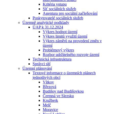
Kritéria vstupu
Síť sociálních služeb
Agentura pro sociální začleňování
Poskytovatelé sociálních služeb
Územně analytické podklady
ÚAP k 31.12.2024
Výkres hodnot území
Výkres limitů využití území
Výkres záměrů na provedení změn v
území
Problémový výkres
Rozbor udržitelného rozvoje území
Technická infrastruktura
Správci sítí
Územní plánování
Textové informace o územních plánech
jednotlivých obcí
Vítkov
Březová
Budišov nad Budišovkou
Čermná ve Slezsku
Kružberk
Melč
Moravice