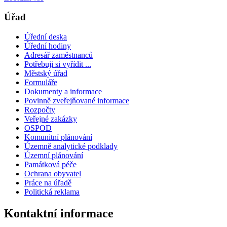
Úřad
Úřední deska
Úřední hodiny
Adresář zaměstnanců
Potřebuji si vyřídit ...
Městský úřad
Formuláře
Dokumenty a informace
Povinně zveřejňované informace
Rozpočty
Veřejné zakázky
OSPOD
Komunitní plánování
Územně analytické podklady
Územní plánování
Památková péče
Ochrana obyvatel
Práce na úřadě
Politická reklama
Kontaktní informace