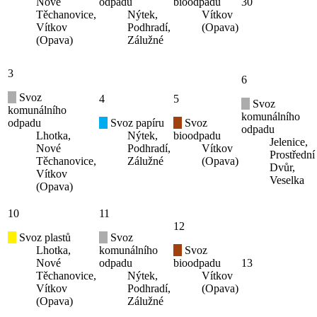
Nové
odpadu
bioodpadu
30
Těchanovice,
Nýtek,
Vítkov
Vítkov
Podhradí,
(Opava)
(Opava)
Zálužné
3
6
Svoz
4
5
Svoz
komunálního
komunálního
odpadu
Svoz papíru
Svoz
odpadu
Lhotka,
Nýtek,
bioodpadu
Jelenice,
Nové
Podhradí,
Vítkov
Prostřední
Těchanovice,
Zálužné
(Opava)
Dvůr,
Vítkov
Veselka
(Opava)
10
11
12
Svoz plastů
Svoz
Lhotka,
komunálního
Svoz
Nové
odpadu
bioodpadu
13
Těchanovice,
Nýtek,
Vítkov
Vítkov
Podhradí,
(Opava)
(Opava)
Zálužné