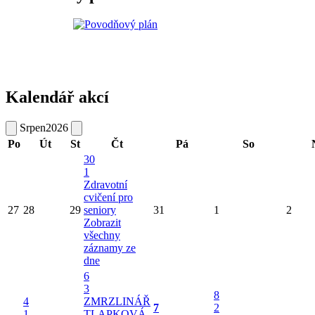
Kalendář akcí
Srpen
2026
Po
Út
St
Čt
Pá
So
30
1
Zdravotní
cvičení pro
27
28
29
seniory
31
1
2
Zobrazit
všechny
záznamy ze
dne
6
3
8
4
ZMRZLINÁŘ
7
2
1
TLAPKOVÁ