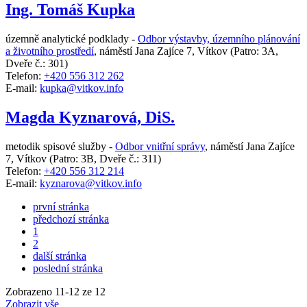
Ing. Tomáš Kupka
územně analytické podklady -
Odbor výstavby, územního plánování
a životního prostředí
,
náměstí Jana Zajíce 7, Vítkov
(Patro: 3A,
Dveře č.: 301)
Telefon:
+420 556 312 262
E-mail:
kupka@vitkov.info
Magda Kyznarová, DiS.
metodik spisové služby -
Odbor vnitřní správy
,
náměstí Jana Zajíce
7, Vítkov
(Patro: 3B, Dveře č.: 311)
Telefon:
+420 556 312 214
E-mail:
kyznarova@vitkov.info
první stránka
předchozí stránka
1
2
další stránka
poslední stránka
Zobrazeno
11
-
12
ze 12
Zobrazit vše