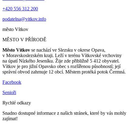
+420 556 312 200
podatelna@vitkov.info
město
Vítkov
MĚSTO V PŘÍRODĚ
Město Vítkov
se nachází ve Slezsku v okrese Opava,
v Moravskoslezském kraji. Leží v terénu Vítkovské vrchoviny
na úpatí Nízkého Jeseníku. Žije zde přibližně 5 412 obyvatel.
Vítkov je pro jižní Opavsko obec s rozšířenou působností; její
správní obvod zahrnuje 12 obcí. Městem protéká potok Čermná.
Facebook
Senioři
Rychlé odkazy
Snadno dostupné informace z našich stránek, které by vás mohly
zajímat!