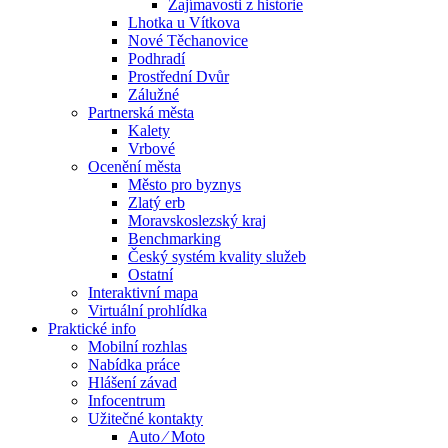
Zajímavosti z historie
Lhotka u Vítkova
Nové Těchanovice
Podhradí
Prostřední Dvůr
Zálužné
Partnerská města
Kalety
Vrbové
Ocenění města
Město pro byznys
Zlatý erb
Moravskoslezský kraj
Benchmarking
Český systém kvality služeb
Ostatní
Interaktivní mapa
Virtuální prohlídka
Praktické info
Mobilní rozhlas
Nabídka práce
Hlášení závad
Infocentrum
Užitečné kontakty
Auto ⁄ Moto