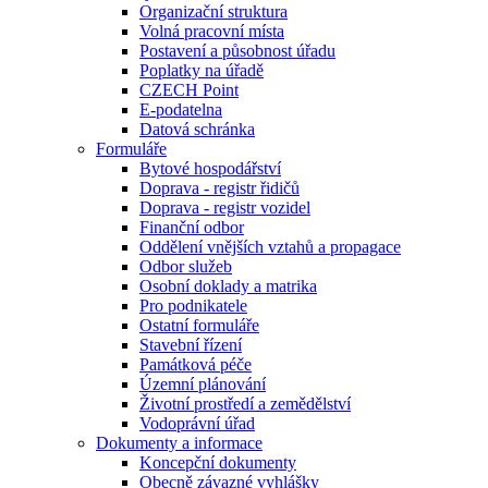
Organizační struktura
Volná pracovní místa
Postavení a působnost úřadu
Poplatky na úřadě
CZECH Point
E-podatelna
Datová schránka
Formuláře
Bytové hospodářství
Doprava - registr řidičů
Doprava - registr vozidel
Finanční odbor
Oddělení vnějších vztahů a propagace
Odbor služeb
Osobní doklady a matrika
Pro podnikatele
Ostatní formuláře
Stavební řízení
Památková péče
Územní plánování
Životní prostředí a zemědělství
Vodoprávní úřad
Dokumenty a informace
Koncepční dokumenty
Obecně závazné vyhlášky