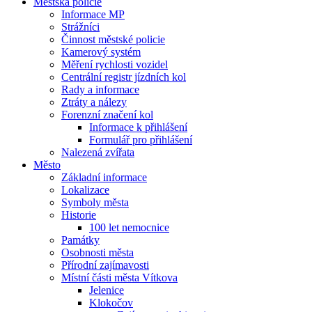
Městská policie
Informace MP
Strážníci
Činnost městské policie
Kamerový systém
Měření rychlosti vozidel
Centrální registr jízdních kol
Rady a informace
Ztráty a nálezy
Forenzní značení kol
Informace k přihlášení
Formulář pro přihlášení
Nalezená zvířata
Město
Základní informace
Lokalizace
Symboly města
Historie
100 let nemocnice
Památky
Osobnosti města
Přírodní zajímavosti
Místní části města Vítkova
Jelenice
Klokočov