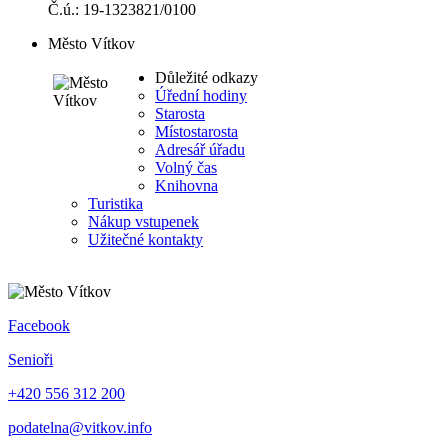
Č.ú.: 19-1323821/0100
Město Vítkov
Důležité odkazy
Úřední hodiny
Starosta
Místostarosta
Adresář úřadu
Volný čas
Knihovna
Turistika
Nákup vstupenek
Užitečné kontakty
Facebook
Senioři
+420 556 312 200
podatelna@vitkov.info