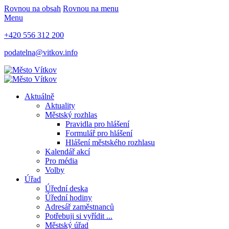
Rovnou na obsah
Rovnou na menu
Menu
+420 556 312 200
podatelna@vitkov.info
Aktuálně
Aktuality
Městský rozhlas
Pravidla pro hlášení
Formulář pro hlášení
Hlášení městského rozhlasu
Kalendář akcí
Pro média
Volby
Úřad
Úřední deska
Úřední hodiny
Adresář zaměstnanců
Potřebuji si vyřídit ...
Městský úřad