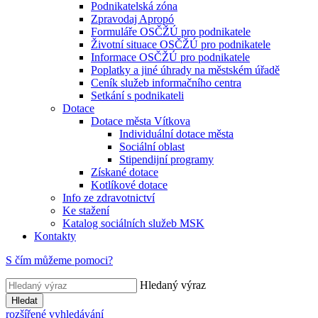
Podnikatelská zóna
Zpravodaj Apropó
Formuláře OSČŽÚ pro podnikatele
Životní situace OSČŽÚ pro podnikatele
Informace OSČŽÚ pro podnikatele
Poplatky a jiné úhrady na městském úřadě
Ceník služeb informačního centra
Setkání s podnikateli
Dotace
Dotace města Vítkova
Individuální dotace města
Sociální oblast
Stipendijní programy
Získané dotace
Kotlíkové dotace
Info ze zdravotnictví
Ke stažení
Katalog sociálních služeb MSK
Kontakty
S čím můžeme pomoci?
Hledaný výraz
Hledat
rozšířené vyhledávání