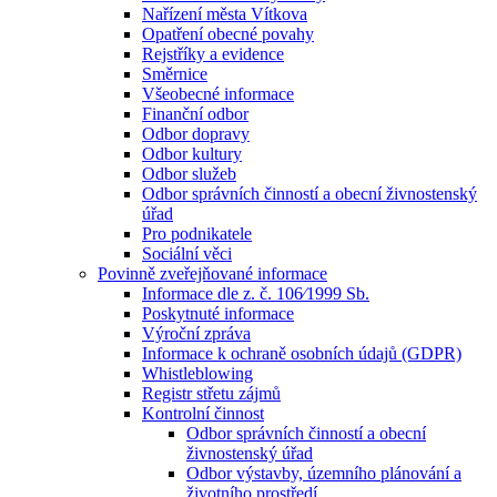
Nařízení města Vítkova
Opatření obecné povahy
Rejstříky a evidence
Směrnice
Všeobecné informace
Finanční odbor
Odbor dopravy
Odbor kultury
Odbor služeb
Odbor správních činností a obecní živnostenský
úřad
Pro podnikatele
Sociální věci
Povinně zveřejňované informace
Informace dle z. č. 106⁄1999 Sb.
Poskytnuté informace
Výroční zpráva
Informace k ochraně osobních údajů (GDPR)
Whistleblowing
Registr střetu zájmů
Kontrolní činnost
Odbor správních činností a obecní
živnostenský úřad
Odbor výstavby, územního plánování a
životního prostředí