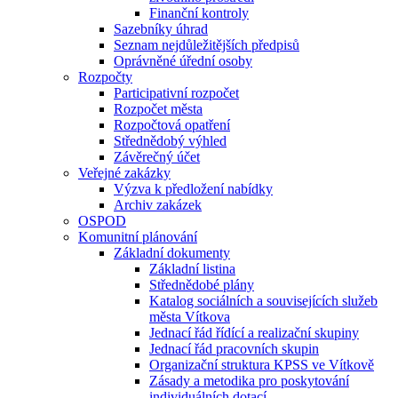
Finanční kontroly
Sazebníky úhrad
Seznam nejdůležitějších předpisů
Oprávněné úřední osoby
Rozpočty
Participativní rozpočet
Rozpočet města
Rozpočtová opatření
Střednědobý výhled
Závěrečný účet
Veřejné zakázky
Výzva k předložení nabídky
Archiv zakázek
OSPOD
Komunitní plánování
Základní dokumenty
Základní listina
Střednědobé plány
Katalog sociálních a souvisejících služeb
města Vítkova
Jednací řád řídící a realizační skupiny
Jednací řád pracovních skupin
Organizační struktura KPSS ve Vítkově
Zásady a metodika pro poskytování
individuálních dotací