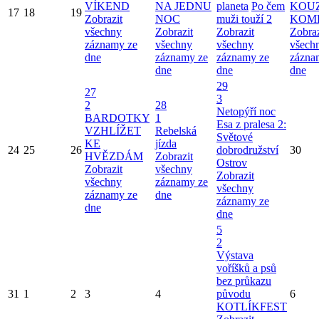
VÍKEND
NA JEDNU
planeta
Po čem
KOU
17
18
19
Zobrazit
NOC
muži touží 2
KOM
všechny
Zobrazit
Zobrazit
Zobraz
záznamy ze
všechny
všechny
všech
dne
záznamy ze
záznamy ze
zázna
dne
dne
dne
29
27
3
2
28
Netopýří noc
BARDOTKY
1
Esa z pralesa 2:
VZHLÍŽET
Rebelská
Světové
KE
jízda
24
25
26
dobrodružství
30
HVĚZDÁM
Zobrazit
Ostrov
Zobrazit
všechny
Zobrazit
všechny
záznamy ze
všechny
záznamy ze
dne
záznamy ze
dne
dne
5
2
Výstava
voříšků a psů
bez průkazu
31
1
2
3
4
původu
6
KOTLÍKFEST