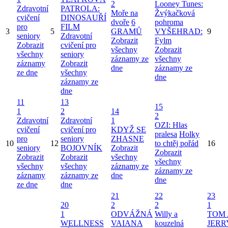
2
Looney Tunes:
Zdravotní
PATROLA:
Moře na
Žvýkačková
cvičení
DINOSAUŘÍ
dvoře
6
pohroma
pro
FILM
3
5
GRAMŮ
VYŠEHRAD:
9
seniory
Zdravotní
Zobrazit
Fylm
Zobrazit
cvičení pro
všechny
Zobrazit
všechny
seniory
záznamy ze
všechny
záznamy
Zobrazit
dne
záznamy ze
ze dne
všechny
dne
záznamy ze
dne
11
13
15
1
2
14
2
Zdravotní
Zdravotní
1
OZI: Hlas
cvičení
cvičení pro
KDYŽ SE
pralesa
Holky
pro
seniory
ZHASNE
10
12
to chtěj pořád
16
seniory
BOJOVNÍK
Zobrazit
Zobrazit
Zobrazit
Zobrazit
všechny
všechny
všechny
všechny
záznamy ze
záznamy ze
záznamy
záznamy ze
dne
dne
ze dne
dne
21
22
23
20
2
2
1
1
ODVÁŽNÁ
Willy a
TOM 
WELLNESS
VAIANA
kouzelná
JERR