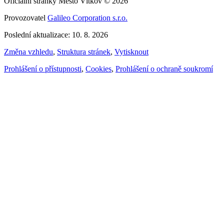
Oficiální stránky Město Vítkov © 2026
Provozovatel
Galileo Corporation s.r.o.
Poslední aktualizace: 10. 8. 2026
Změna vzhledu
,
Struktura stránek
,
Vytisknout
Prohlášení o přístupnosti
,
Cookies
,
Prohlášení o ochraně soukromí