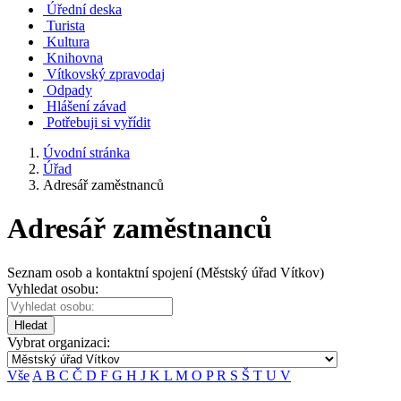
Úřední deska
Turista
Kultura
Knihovna
Vítkovský zpravodaj
Odpady
Hlášení závad
Potřebuji si vyřídit
Úvodní stránka
Úřad
Adresář zaměstnanců
Adresář zaměstnanců
Seznam osob a kontaktní spojení (Městský úřad Vítkov)
Vyhledat osobu:
Hledat
Vybrat organizaci:
Vše
A
B
C
Č
D
F
G
H
J
K
L
M
O
P
R
S
Š
T
U
V