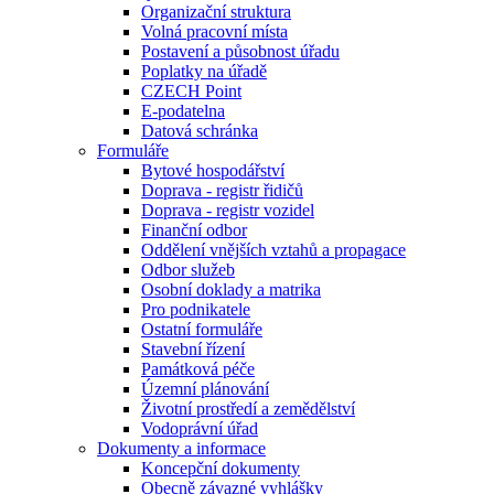
Organizační struktura
Volná pracovní místa
Postavení a působnost úřadu
Poplatky na úřadě
CZECH Point
E-podatelna
Datová schránka
Formuláře
Bytové hospodářství
Doprava - registr řidičů
Doprava - registr vozidel
Finanční odbor
Oddělení vnějších vztahů a propagace
Odbor služeb
Osobní doklady a matrika
Pro podnikatele
Ostatní formuláře
Stavební řízení
Památková péče
Územní plánování
Životní prostředí a zemědělství
Vodoprávní úřad
Dokumenty a informace
Koncepční dokumenty
Obecně závazné vyhlášky