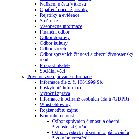
Nařízení města Vítkova
Opatření obecné povahy
Rejstříky a evidence
Směrnice
Všeobecné informace
Finanční odbor
Odbor dopravy
Odbor kultury
Odbor služeb
Odbor správních činností a obecní živnostenský
úřad
Pro podnikatele
Sociální věci
Povinně zveřejňované informace
Informace dle z. č. 106⁄1999 Sb.
Poskytnuté informace
Výroční zpráva
Informace k ochraně osobních údajů (GDPR)
Whistleblowing
Registr střetu zájmů
Kontrolní činnost
Odbor správních činností a obecní
živnostenský úřad
Odbor výstavby, územního plánování a
životního prostředí