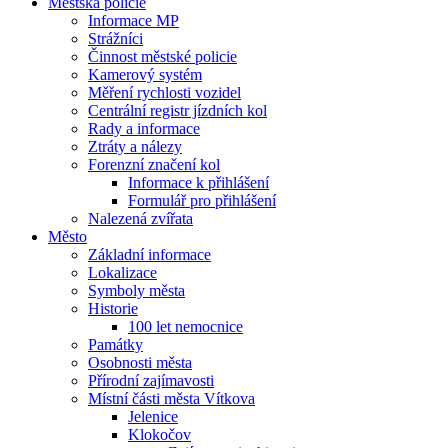
Městská policie
Informace MP
Strážníci
Činnost městské policie
Kamerový systém
Měření rychlosti vozidel
Centrální registr jízdních kol
Rady a informace
Ztráty a nálezy
Forenzní značení kol
Informace k přihlášení
Formulář pro přihlášení
Nalezená zvířata
Město
Základní informace
Lokalizace
Symboly města
Historie
100 let nemocnice
Památky
Osobnosti města
Přírodní zajímavosti
Místní části města Vítkova
Jelenice
Klokočov