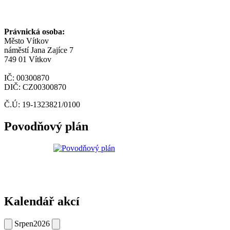
Právnická osoba:
Město Vítkov
náměstí Jana Zajíce 7
749 01 Vítkov
IČ: 00300870
DIČ: CZ00300870
Č.Ú: 19-1323821/0100
Povodňový plán
Kalendář akcí
Srpen
2026