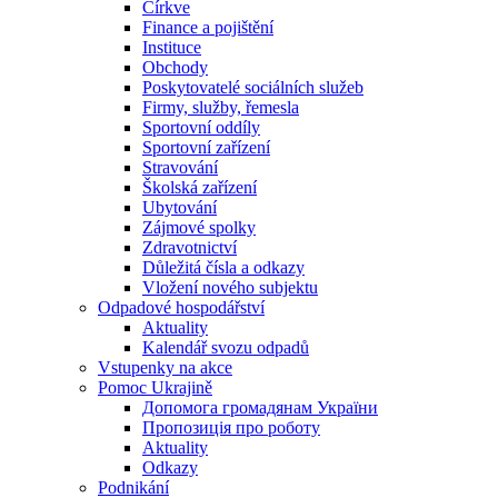
Církve
Finance a pojištění
Instituce
Obchody
Poskytovatelé sociálních služeb
Firmy, služby, řemesla
Sportovní oddíly
Sportovní zařízení
Stravování
Školská zařízení
Ubytování
Zájmové spolky
Zdravotnictví
Důležitá čísla a odkazy
Vložení nového subjektu
Odpadové hospodářství
Aktuality
Kalendář svozu odpadů
Vstupenky na akce
Pomoc Ukrajině
Допомога громадянам України
Пропозиція про роботу
Aktuality
Odkazy
Podnikání