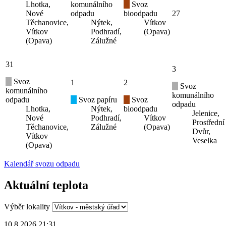
Lhotka,
komunálního
Svoz
Nové
odpadu
bioodpadu
27
Těchanovice,
Nýtek,
Vítkov
Vítkov
Podhradí,
(Opava)
(Opava)
Zálužné
31
3
Svoz
1
2
Svoz
komunálního
komunálního
odpadu
Svoz papíru
Svoz
odpadu
Lhotka,
Nýtek,
bioodpadu
Jelenice,
Nové
Podhradí,
Vítkov
Prostřední
Těchanovice,
Zálužné
(Opava)
Dvůr,
Vítkov
Veselka
(Opava)
Kalendář svozu odpadu
Aktuální teplota
Výběr lokality
10.8.2026 21:31