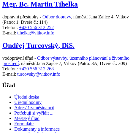
Mgr. Bc. Martin Tihelka
dopravní přestupky -
Odbor dopravy
,
náměstí Jana Zajíce 4, Vítkov
(Patro: 1, Dveře č.: 114)
Telefon:
+420 556 312 252
E-mail:
tihelka@vitkov.info
Ondřej Turcovský, DiS.
vodoprávní úřad -
Odbor výstavby, územního plánování a životního
prostředí
,
náměstí Jana Zajíce 7, Vítkov
(Patro: 3A, Dveře č.: 309)
Telefon:
+420 556 312 268
E-mail:
turcovsky@vitkov.info
Úřad
Úřední deska
Úřední hodiny
Adresář zaměstnanců
Potřebuji si vyřídit ...
Městský úřad
Formuláře
Dokumenty a informace