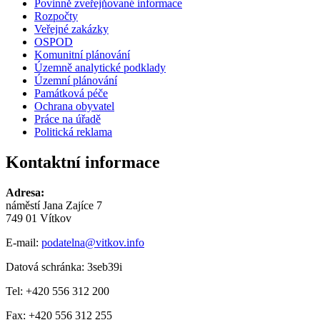
Povinně zveřejňované informace
Rozpočty
Veřejné zakázky
OSPOD
Komunitní plánování
Územně analytické podklady
Územní plánování
Památková péče
Ochrana obyvatel
Práce na úřadě
Politická reklama
Kontaktní informace
Adresa:
náměstí Jana Zajíce 7
749 01 Vítkov
E-mail:
podatelna@vitkov.info
Datová schránka: 3seb39i
Tel: +420 556 312 200
Fax: +420 556 312 255