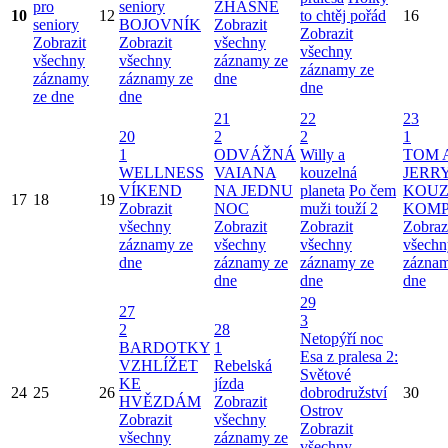
pro
seniory
ZHASNE
10
12
to chtěj pořád
16
seniory
BOJOVNÍK
Zobrazit
Zobrazit
Zobrazit
Zobrazit
všechny
všechny
všechny
všechny
záznamy ze
záznamy ze
záznamy
záznamy ze
dne
dne
ze dne
dne
21
22
23
20
2
2
1
1
ODVÁŽNÁ
Willy a
TOM 
WELLNESS
VAIANA
kouzelná
JERRY
VÍKEND
NA JEDNU
planeta
Po čem
KOUZ
17
18
19
Zobrazit
NOC
muži touží 2
KOMP
všechny
Zobrazit
Zobrazit
Zobraz
záznamy ze
všechny
všechny
všechn
dne
záznamy ze
záznamy ze
záznam
dne
dne
dne
29
27
3
2
28
Netopýří noc
BARDOTKY
1
Esa z pralesa 2:
VZHLÍŽET
Rebelská
Světové
KE
jízda
24
25
26
dobrodružství
30
HVĚZDÁM
Zobrazit
Ostrov
Zobrazit
všechny
Zobrazit
všechny
záznamy ze
všechny