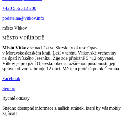
+420 556 312 200
podatelna@vitkov.info
město
Vítkov
MĚSTO V PŘÍRODĚ
Město Vítkov
se nachází ve Slezsku v okrese Opava,
v Moravskoslezském kraji. Leží v terénu Vítkovské vrchoviny
na úpatí Nízkého Jeseníku. Žije zde přibližně 5 412 obyvatel.
Vítkov je pro jižní Opavsko obec s rozšířenou působností; její
správní obvod zahrnuje 12 obcí. Městem protéká potok Čermná.
Facebook
Senioři
Rychlé odkazy
Snadno dostupné informace z našich stránek, které by vás mohly
zajímat!