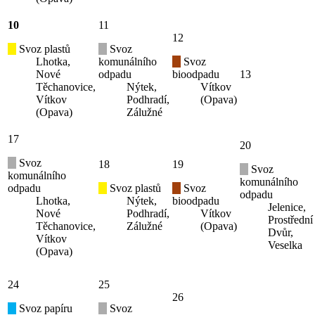
10
11
12
Svoz plastů
Svoz
Lhotka,
komunálního
Svoz
Nové
odpadu
bioodpadu
13
Těchanovice,
Nýtek,
Vítkov
Vítkov
Podhradí,
(Opava)
(Opava)
Zálužné
17
20
Svoz
18
19
Svoz
komunálního
komunálního
odpadu
Svoz plastů
Svoz
odpadu
Lhotka,
Nýtek,
bioodpadu
Jelenice,
Nové
Podhradí,
Vítkov
Prostřední
Těchanovice,
Zálužné
(Opava)
Dvůr,
Vítkov
Veselka
(Opava)
24
25
26
Svoz papíru
Svoz