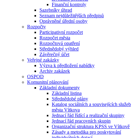
Finanční kontroly
Sazebníky úhrad
Seznam nejdůležitějších předpisů
Oprávněné úřední osoby
Rozpočty
Participativní rozpočet
Rozpočet města
Rozpočtová opatření
Střednědobý výhled
Závěrečný účet
Veřejné zakázky
Výzva k předložení nabídky
Archiv zakázek
OSPOD
Komunitní plánování
Základní dokumenty
Základní listina
Střednědobé plány
Katalog sociálních a souvisejících služeb
města Vítkova
Jednací řád řídící a realizační skupiny
Jednací řád pracovních skupin
Organizační struktura KPSS ve Vítkově
Zásady a metodika pro poskytování
individuálních dotací