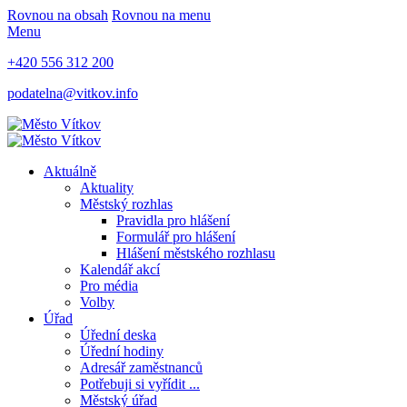
Rovnou na obsah
Rovnou na menu
Menu
+420 556 312 200
podatelna@vitkov.info
Aktuálně
Aktuality
Městský rozhlas
Pravidla pro hlášení
Formulář pro hlášení
Hlášení městského rozhlasu
Kalendář akcí
Pro média
Volby
Úřad
Úřední deska
Úřední hodiny
Adresář zaměstnanců
Potřebuji si vyřídit ...
Městský úřad