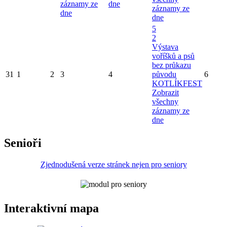
záznamy ze
dne
záznamy ze
dne
dne
5
2
Výstava
voříšků a psů
bez průkazu
31
1
2
3
4
původu
6
KOTLÍKFEST
Zobrazit
všechny
záznamy ze
dne
Senioři
Zjednodušená verze stránek nejen pro seniory
Interaktivní mapa