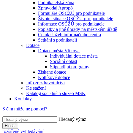
Podnikatelská zóna
Zpravodaj Apropó
Formuláře OSČŽÚ pro podnikatele
Životní situace OSČŽÚ pro podnikatele
Informace OSČŽÚ pro podnikatele
Poplatky a jiné úhrady na městském úřadě
Ceník služeb informačního centra
Setkání s podnikateli
Dotace
Dotace města Vítkova
Individuální dotace města
Sociální oblast
Stipendijní programy
Získané dotace
Kotlíkové dotace
Info ze zdravotnictví
Ke stažení
Katalog sociálních služeb MSK
Kontakty
S čím můžeme pomoci?
Hledaný výraz
Hledat
rozšířené vyhledávání