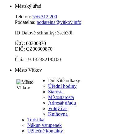
Městský úřad
Telefon:
556 312 200
Podatelna:
podatelna@vitkov.info
ID Datové schránky: 3seb39i
IČO: 00300870
DIČ: CZ00300870
Č.ú.: 19-1323821/0100
Město Vítkov
Důležité odkazy
Úřední hodiny
Starosta
Místostarosta
Adresář úřadu
Volný čas
Knihovna
Turistika
Nákup vstupenek
Užitečné kontakty