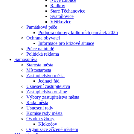
Nové Lublice
Radkov
Staré Těchanovice
Svatoňovice
Větřkovice
Památková péče
Podpora obnovy kulturních památek 2025
Ochrana obyvatel
Informace pro krizové situace
Práce na úřadě
Politická reklama
Samospráva
Starosta města
Místostarosta
Zastupitelstvo města
Jednací řád
Usnesení zastupitelstva
Zastupitelstvo on-line
Výbory zastupitelstva města
Rada města
Usnesení rady
Komise rady města
Osadní výbory
Klokočov
Organizace zřízené městem