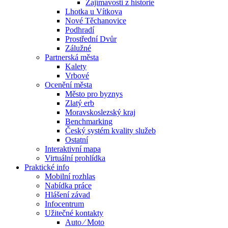
Zajímavosti z historie
Lhotka u Vítkova
Nové Těchanovice
Podhradí
Prostřední Dvůr
Zálužné
Partnerská města
Kalety
Vrbové
Ocenění města
Město pro byznys
Zlatý erb
Moravskoslezský kraj
Benchmarking
Český systém kvality služeb
Ostatní
Interaktivní mapa
Virtuální prohlídka
Praktické info
Mobilní rozhlas
Nabídka práce
Hlášení závad
Infocentrum
Užitečné kontakty
Auto ⁄ Moto