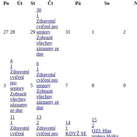
Po
Út
St
Čt
Pá
So
N
30
1
Zdravotní
cvičení pro
27
28
29
seniory
31
1
2
Zobrazit
všechny
záznamy ze
dne
4
6
1
1
Zdravotní
Zdravotní
cvičení
cvičení pro
pro
3
5
seniory
7
8
9
seniory
Zobrazit
Zobrazit
všechny
všechny
záznamy ze
záznamy
dne
ze dne
11
13
15
1
2
14
2
Zdravotní
Zdravotní
1
OZI: Hlas
cvičení
cvičení pro
KDYŽ SE
pralesa
Holky