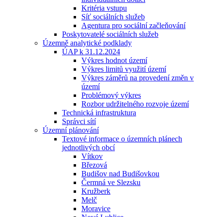
Kritéria vstupu
Síť sociálních služeb
Agentura pro sociální začleňování
Poskytovatelé sociálních služeb
Územně analytické podklady
ÚAP k 31.12.2024
Výkres hodnot území
Výkres limitů využití území
Výkres záměrů na provedení změn v
území
Problémový výkres
Rozbor udržitelného rozvoje území
Technická infrastruktura
Správci sítí
Územní plánování
Textové informace o územních plánech
jednotlivých obcí
Vítkov
Březová
Budišov nad Budišovkou
Čermná ve Slezsku
Kružberk
Melč
Moravice