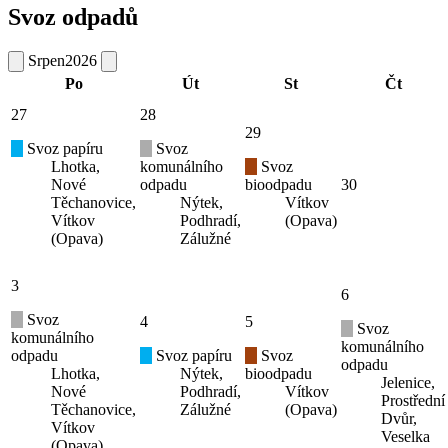
Svoz odpadů
Srpen
2026
Po
Út
St
Čt
27
28
29
Svoz papíru
Svoz
Lhotka,
komunálního
Svoz
Nové
odpadu
bioodpadu
30
Těchanovice,
Nýtek,
Vítkov
Vítkov
Podhradí,
(Opava)
(Opava)
Zálužné
3
6
Svoz
4
5
Svoz
komunálního
komunálního
odpadu
Svoz papíru
Svoz
odpadu
Lhotka,
Nýtek,
bioodpadu
Jelenice,
Nové
Podhradí,
Vítkov
Prostřední
Těchanovice,
Zálužné
(Opava)
Dvůr,
Vítkov
Veselka
(Opava)