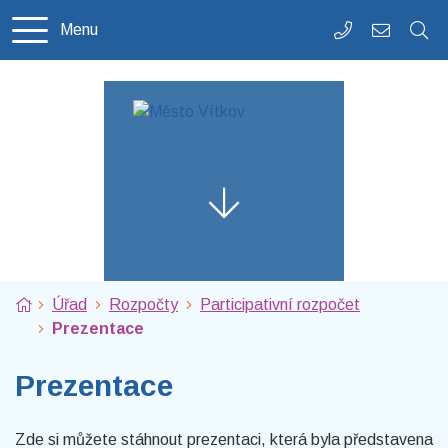
Rovnou na obsah
Rovnou na menu
Menu
+420 556 312
podatelna
Úvodní stránka
Úřad
Rozpočty
Participativní rozpočet
Prezentace
Prezentace
Zde si můžete stáhnout prezentaci, která byla představena