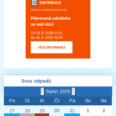
Svoz odpadů
Srpen
2026
Po
Út
St
Čt
Pá
So
Ne
30
1
2
27
28
29
31