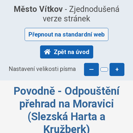
Město Vítkov
- Zjednodušená
verze stránek
Přepnout na standardní web
Zpět na úvod
Nastavení velikosti písma
—
+
Povodně - Odpouštění
přehrad na Moravici
(Slezská Harta a
Kružberk)