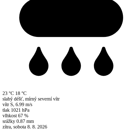
23 °C
18 °C
slabý déšť, mírný severní vítr
vítr
S
,
6.99 m/s
tlak
1021 hPa
vlhkost
67 %
srážky
0.87 mm
zítra, sobota 8. 8. 2026