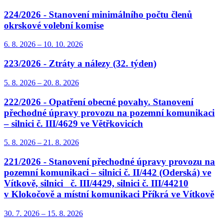
224/2026 - Stanovení minimálního počtu členů
okrskové volební komise
6. 8.
2026
–
10. 10.
2026
223/2026 - Ztráty a nálezy (32. týden)
5. 8.
2026
–
20. 8.
2026
222/2026 - Opatření obecné povahy. Stanovení
přechodné úpravy provozu na pozemní komunikaci
– silnici č. III/4629 ve Větřkovicích
5. 8.
2026
–
21. 8.
2026
221/2026 - Stanovení přechodné úpravy provozu na
pozemní komunikaci – silnici č. II/442 (Oderská) ve
Vítkově, silnici č. III/4429, silnici č. III/44210
v Klokočově a místní komunikaci Příkrá ve Vítkově
30. 7.
2026
–
15. 8.
2026