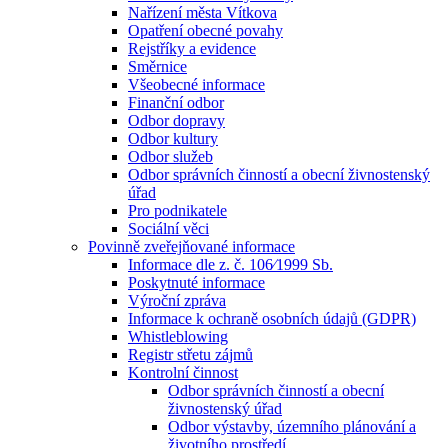
Nařízení města Vítkova
Opatření obecné povahy
Rejstříky a evidence
Směrnice
Všeobecné informace
Finanční odbor
Odbor dopravy
Odbor kultury
Odbor služeb
Odbor správních činností a obecní živnostenský
úřad
Pro podnikatele
Sociální věci
Povinně zveřejňované informace
Informace dle z. č. 106⁄1999 Sb.
Poskytnuté informace
Výroční zpráva
Informace k ochraně osobních údajů (GDPR)
Whistleblowing
Registr střetu zájmů
Kontrolní činnost
Odbor správních činností a obecní
živnostenský úřad
Odbor výstavby, územního plánování a
životního prostředí