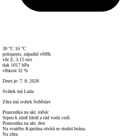
30 °C
16 °C
polojasno, západní větřík
vítr
Z
,
3.15 m/s
tlak
1017 hPa
vlhkost
32 %
Dnes je:
7. 8. 2026
Svátek má
Lada
Zítra má svátek
Soběslav
Pranostika na akt. měsíc
Srpen k zimě hledí a rád vodu cedí.
Pranostika na akt. den
Na svatého Kajetána otvírá se stodol brána.
Na zítra