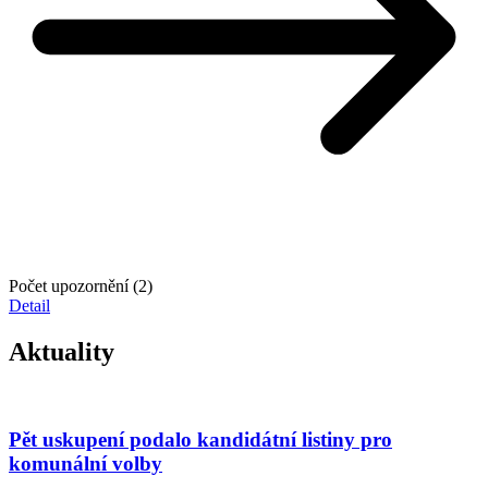
Počet upozornění (2)
Detail
Aktuality
Pět uskupení podalo kandidátní listiny pro
komunální volby