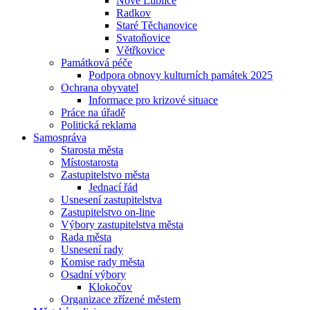
Nové Lublice
Radkov
Staré Těchanovice
Svatoňovice
Větřkovice
Památková péče
Podpora obnovy kulturních památek 2025
Ochrana obyvatel
Informace pro krizové situace
Práce na úřadě
Politická reklama
Samospráva
Starosta města
Místostarosta
Zastupitelstvo města
Jednací řád
Usnesení zastupitelstva
Zastupitelstvo on-line
Výbory zastupitelstva města
Rada města
Usnesení rady
Komise rady města
Osadní výbory
Klokočov
Organizace zřízené městem