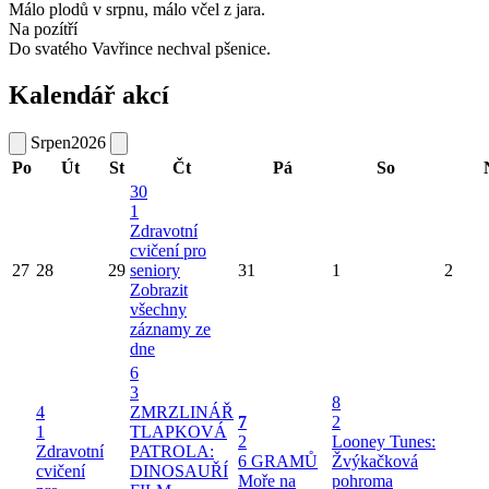
Málo plodů v srpnu, málo včel z jara.
Na pozítří
Do svatého Vavřince nechval pšenice.
Kalendář akcí
Srpen
2026
Po
Út
St
Čt
Pá
So
30
1
Zdravotní
cvičení pro
27
28
29
seniory
31
1
2
Zobrazit
všechny
záznamy ze
dne
6
3
8
4
ZMRZLINÁŘ
7
2
1
TLAPKOVÁ
2
Looney Tunes:
Zdravotní
PATROLA:
6 GRAMŮ
Žvýkačková
cvičení
DINOSAUŘÍ
Moře na
pohroma