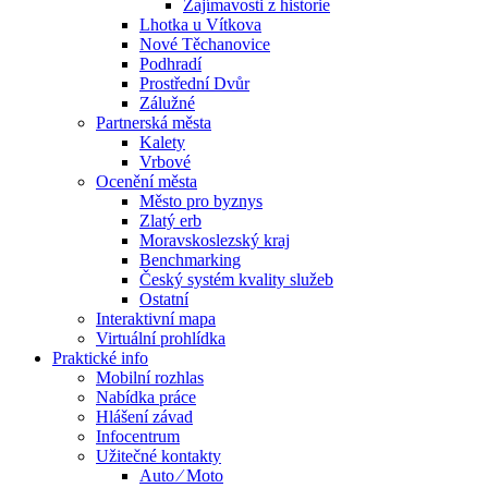
Zajímavosti z historie
Lhotka u Vítkova
Nové Těchanovice
Podhradí
Prostřední Dvůr
Zálužné
Partnerská města
Kalety
Vrbové
Ocenění města
Město pro byznys
Zlatý erb
Moravskoslezský kraj
Benchmarking
Český systém kvality služeb
Ostatní
Interaktivní mapa
Virtuální prohlídka
Praktické info
Mobilní rozhlas
Nabídka práce
Hlášení závad
Infocentrum
Užitečné kontakty
Auto ⁄ Moto