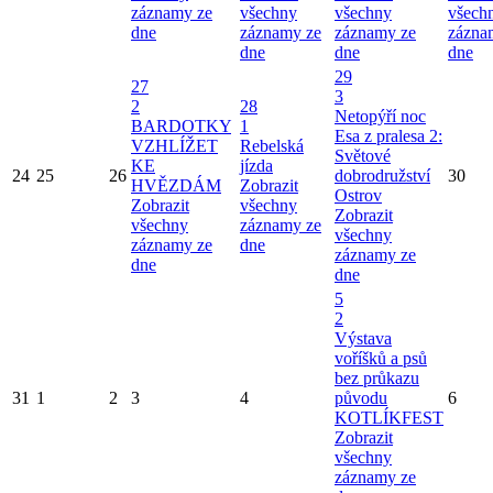
záznamy ze
všechny
všechny
všech
dne
záznamy ze
záznamy ze
zázna
dne
dne
dne
29
27
3
2
28
Netopýří noc
BARDOTKY
1
Esa z pralesa 2:
VZHLÍŽET
Rebelská
Světové
KE
jízda
24
25
26
dobrodružství
30
HVĚZDÁM
Zobrazit
Ostrov
Zobrazit
všechny
Zobrazit
všechny
záznamy ze
všechny
záznamy ze
dne
záznamy ze
dne
dne
5
2
Výstava
voříšků a psů
bez průkazu
31
1
2
3
4
původu
6
KOTLÍKFEST
Zobrazit
všechny
záznamy ze