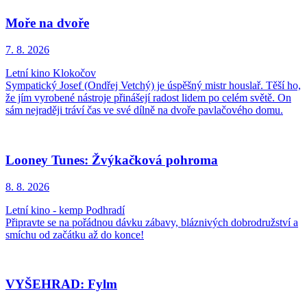
Moře na dvoře
7. 8.
2026
Letní kino Klokočov
Sympatický Josef (Ondřej Vetchý) je úspěšný mistr houslař. Těší ho,
že jím vyrobené nástroje přinášejí radost lidem po celém světě. On
sám nejraději tráví čas ve své dílně na dvoře pavlačového domu.
Looney Tunes: Žvýkačková pohroma
8. 8.
2026
Letní kino - kemp Podhradí
Připravte se na pořádnou dávku zábavy, bláznivých dobrodružství a
smíchu od začátku až do konce!
VYŠEHRAD: Fylm