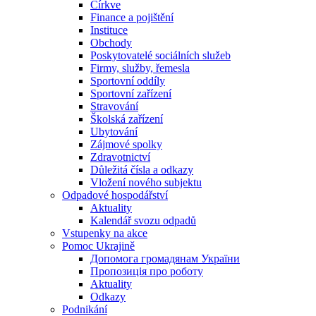
Církve
Finance a pojištění
Instituce
Obchody
Poskytovatelé sociálních služeb
Firmy, služby, řemesla
Sportovní oddíly
Sportovní zařízení
Stravování
Školská zařízení
Ubytování
Zájmové spolky
Zdravotnictví
Důležitá čísla a odkazy
Vložení nového subjektu
Odpadové hospodářství
Aktuality
Kalendář svozu odpadů
Vstupenky na akce
Pomoc Ukrajině
Допомога громадянам України
Пропозиція про роботу
Aktuality
Odkazy
Podnikání