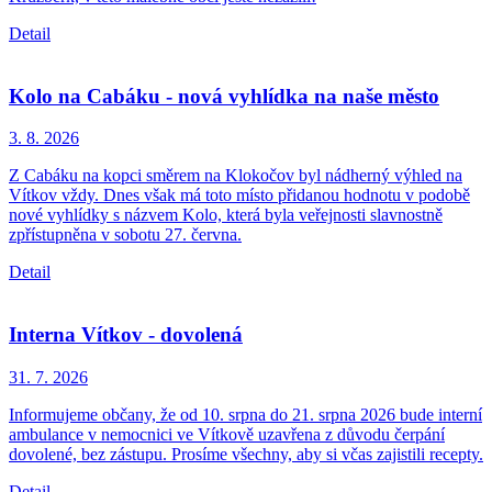
Detail
Kolo na Cabáku - nová vyhlídka na naše město
3. 8.
2026
Z Cabáku na kopci směrem na Klokočov byl nádherný výhled na
Vítkov vždy. Dnes však má toto místo přidanou hodnotu v podobě
nové vyhlídky s názvem Kolo, která byla veřejnosti slavnostně
zpřístupněna v sobotu 27. června.
Detail
Interna Vítkov - dovolená
31. 7.
2026
Informujeme občany, že od 10. srpna do 21. srpna 2026 bude interní
ambulance v nemocnici ve Vítkově uzavřena z důvodu čerpání
dovolené, bez zástupu. Prosíme všechny, aby si včas zajistili recepty.
Detail