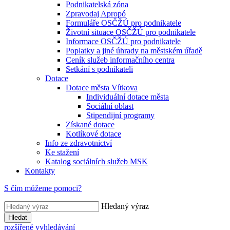
Podnikatelská zóna
Zpravodaj Apropó
Formuláře OSČŽÚ pro podnikatele
Životní situace OSČŽÚ pro podnikatele
Informace OSČŽÚ pro podnikatele
Poplatky a jiné úhrady na městském úřadě
Ceník služeb informačního centra
Setkání s podnikateli
Dotace
Dotace města Vítkova
Individuální dotace města
Sociální oblast
Stipendijní programy
Získané dotace
Kotlíkové dotace
Info ze zdravotnictví
Ke stažení
Katalog sociálních služeb MSK
Kontakty
S čím můžeme pomoci?
Hledaný výraz
Hledat
rozšířené vyhledávání