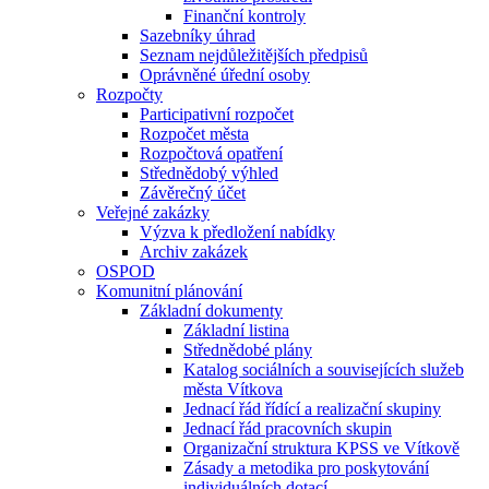
Finanční kontroly
Sazebníky úhrad
Seznam nejdůležitějších předpisů
Oprávněné úřední osoby
Rozpočty
Participativní rozpočet
Rozpočet města
Rozpočtová opatření
Střednědobý výhled
Závěrečný účet
Veřejné zakázky
Výzva k předložení nabídky
Archiv zakázek
OSPOD
Komunitní plánování
Základní dokumenty
Základní listina
Střednědobé plány
Katalog sociálních a souvisejících služeb
města Vítkova
Jednací řád řídící a realizační skupiny
Jednací řád pracovních skupin
Organizační struktura KPSS ve Vítkově
Zásady a metodika pro poskytování
individuálních dotací