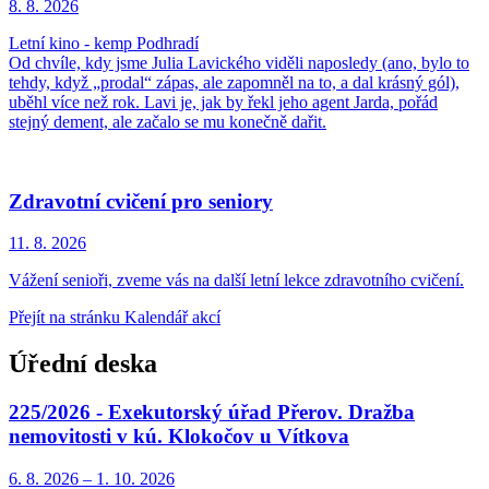
8. 8.
2026
Letní kino - kemp Podhradí
Od chvíle, kdy jsme Julia Lavického viděli naposledy (ano, bylo to
tehdy, když „prodal“ zápas, ale zapomněl na to, a dal krásný gól),
uběhl více než rok. Lavi je, jak by řekl jeho agent Jarda, pořád
stejný dement, ale začalo se mu konečně dařit.
Zdravotní cvičení pro seniory
11. 8.
2026
Vážení senioři, zveme vás na další letní lekce zdravotního cvičení.
Přejít na stránku Kalendář akcí
Úřední deska
225/2026 - Exekutorský úřad Přerov. Dražba
nemovitosti v kú. Klokočov u Vítkova
6. 8.
2026
–
1. 10.
2026