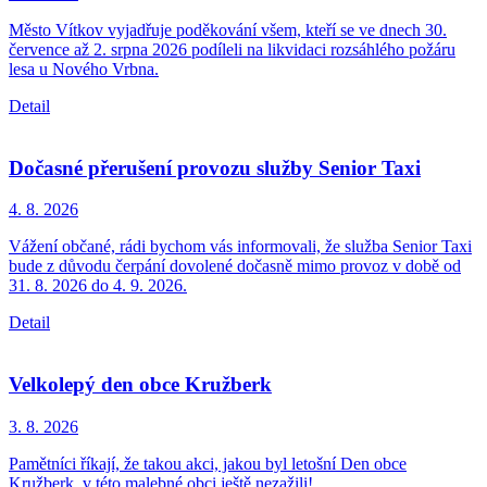
Město Vítkov vyjadřuje poděkování všem, kteří se ve dnech 30.
července až 2. srpna 2026 podíleli na likvidaci rozsáhlého požáru
lesa u Nového Vrbna.
Detail
Dočasné přerušení provozu služby Senior Taxi
4. 8.
2026
Vážení občané, rádi bychom vás informovali, že služba Senior Taxi
bude z důvodu čerpání dovolené dočasně mimo provoz v době od
31. 8. 2026 do 4. 9. 2026.
Detail
Velkolepý den obce Kružberk
3. 8.
2026
Pamětníci říkají, že takou akci, jakou byl letošní Den obce
Kružberk, v této malebné obci ještě nezažili!