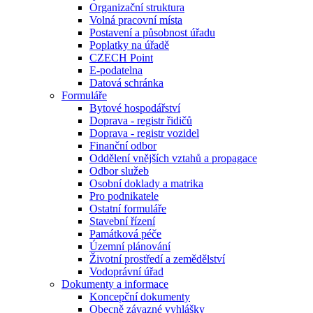
Organizační struktura
Volná pracovní místa
Postavení a působnost úřadu
Poplatky na úřadě
CZECH Point
E-podatelna
Datová schránka
Formuláře
Bytové hospodářství
Doprava - registr řidičů
Doprava - registr vozidel
Finanční odbor
Oddělení vnějších vztahů a propagace
Odbor služeb
Osobní doklady a matrika
Pro podnikatele
Ostatní formuláře
Stavební řízení
Památková péče
Územní plánování
Životní prostředí a zemědělství
Vodoprávní úřad
Dokumenty a informace
Koncepční dokumenty
Obecně závazné vyhlášky