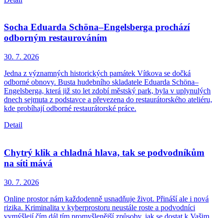
Socha Eduarda Schöna–Engelsberga prochází
odborným restaurováním
30. 7.
2026
Jedna z významných historických památek Vítkova se dočká
odborné obnovy. Busta hudebního skladatele Eduarda Schöna–
Engelsberga, která již sto let zdobí městský park, byla v uplynulých
dnech sejmuta z podstavce a převezena do restaurátorského ateliéru,
kde probíhají odborné restaurátorské práce.
Detail
Chytrý klik a chladná hlava, tak se podvodníkům
na síti mává
30. 7.
2026
Online prostor nám každodenně usnadňuje život. Přináší ale i nová
rizika. Kriminalita v kyberprostoru neustále roste a podvodníci
vymýšlejí čím dál tím promyšlenější způsoby, jak se dostat k Vašim