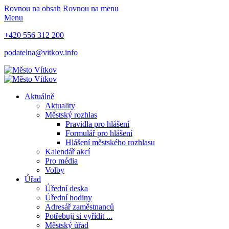
Rovnou na obsah
Rovnou na menu
Menu
+420 556 312 200
podatelna@vitkov.info
Aktuálně
Aktuality
Městský rozhlas
Pravidla pro hlášení
Formulář pro hlášení
Hlášení městského rozhlasu
Kalendář akcí
Pro média
Volby
Úřad
Úřední deska
Úřední hodiny
Adresář zaměstnanců
Potřebuji si vyřídit ...
Městský úřad