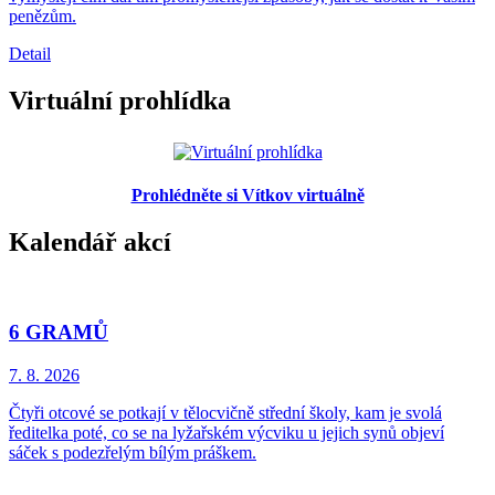
penězům.
Detail
Virtuální prohlídka
Prohlédněte si Vítkov virtuálně
Kalendář akcí
6 GRAMŮ
7. 8.
2026
Čtyři otcové se potkají v tělocvičně střední školy, kam je svolá
ředitelka poté, co se na lyžařském výcviku u jejich synů objeví
sáček s podezřelým bílým práškem.