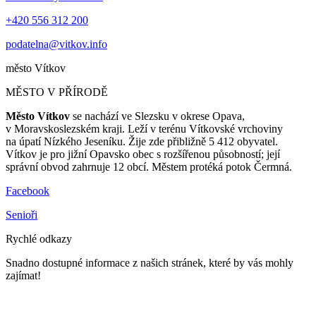
+420 556 312 200
podatelna@vitkov.info
město
Vítkov
MĚSTO V PŘÍRODĚ
Město Vítkov
se nachází ve Slezsku v okrese Opava,
v Moravskoslezském kraji. Leží v terénu Vítkovské vrchoviny
na úpatí Nízkého Jeseníku. Žije zde přibližně 5 412 obyvatel.
Vítkov je pro jižní Opavsko obec s rozšířenou působností; její
správní obvod zahrnuje 12 obcí. Městem protéká potok Čermná.
Facebook
Senioři
Rychlé odkazy
Snadno dostupné informace z našich stránek, které by vás mohly
zajímat!