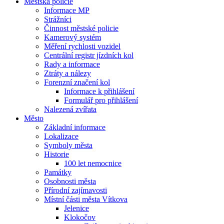
Městská policie
Informace MP
Strážníci
Činnost městské policie
Kamerový systém
Měření rychlosti vozidel
Centrální registr jízdních kol
Rady a informace
Ztráty a nálezy
Forenzní značení kol
Informace k přihlášení
Formulář pro přihlášení
Nalezená zvířata
Město
Základní informace
Lokalizace
Symboly města
Historie
100 let nemocnice
Památky
Osobnosti města
Přírodní zajímavosti
Místní části města Vítkova
Jelenice
Klokočov