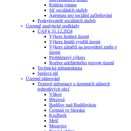
Kritéria vstupu
Síť sociálních služeb
Agentura pro sociální začleňování
Poskytovatelé sociálních služeb
Územně analytické podklady
ÚAP k 31.12.2024
Výkres hodnot území
Výkres limitů využití území
Výkres záměrů na provedení změn v
území
Problémový výkres
Rozbor udržitelného rozvoje území
Technická infrastruktura
Správci sítí
Územní plánování
Textové informace o územních plánech
jednotlivých obcí
Vítkov
Březová
Budišov nad Budišovkou
Čermná ve Slezsku
Kružberk
Melč
Moravice