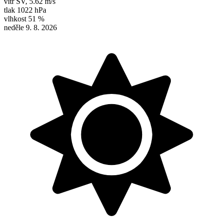
vítr
SV
,
5.62 m/s
tlak
1022 hPa
vlhkost
51 %
neděle 9. 8. 2026