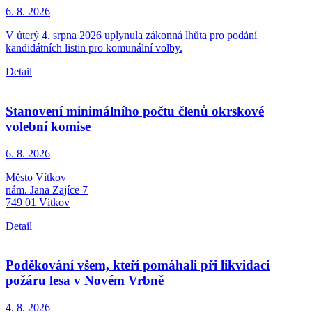
6. 8.
2026
V úterý 4. srpna 2026 uplynula zákonná lhůta pro podání
kandidátních listin pro komunální volby.
Detail
Stanovení minimálního počtu členů okrskové
volební komise
6. 8.
2026
Město Vítkov
nám. Jana Zajíce 7
749 01 Vítkov
Detail
Poděkování všem, kteří pomáhali při likvidaci
požáru lesa v Novém Vrbně
4. 8.
2026