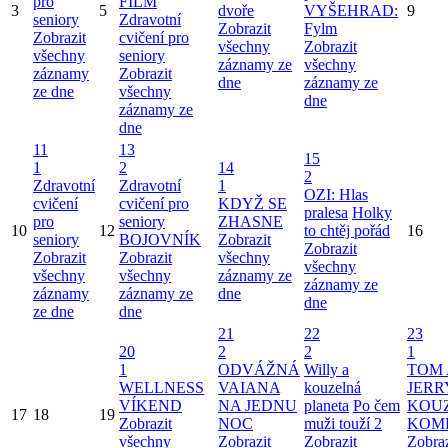
pro
FILM
3
5
dvoře
VYŠEHRAD:
9
seniory
Zdravotní
Zobrazit
Fylm
Zobrazit
cvičení pro
všechny
Zobrazit
všechny
seniory
záznamy ze
všechny
záznamy
Zobrazit
dne
záznamy ze
ze dne
všechny
dne
záznamy ze
dne
11
13
15
1
2
14
2
Zdravotní
Zdravotní
1
OZI: Hlas
cvičení
cvičení pro
KDYŽ SE
pralesa
Holky
pro
seniory
ZHASNE
10
12
to chtěj pořád
16
seniory
BOJOVNÍK
Zobrazit
Zobrazit
Zobrazit
Zobrazit
všechny
všechny
všechny
všechny
záznamy ze
záznamy ze
záznamy
záznamy ze
dne
dne
ze dne
dne
21
22
23
20
2
2
1
1
ODVÁŽNÁ
Willy a
TOM 
WELLNESS
VAIANA
kouzelná
JERR
VÍKEND
NA JEDNU
planeta
Po čem
KOU
17
18
19
Zobrazit
NOC
muži touží 2
KOM
všechny
Zobrazit
Zobrazit
Zobraz