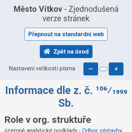
Město Vítkov
- Zjednodušená
verze stránek
Přepnout na standardní web
Zpět na úvod
Nastavení velikosti písma
—
+
Informace dle z. č. 106⁄1999
Sb.
Role v org. struktuře
územně analytické podklady -
Odbor výstavby,