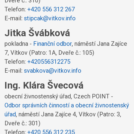
Dveře č.: 310)
Telefon:
+420 556 312 267
E-mail:
stipcak@vitkov.info
Jitka Švábková
pokladna -
Finanční odbor
,
náměstí Jana Zajíce
7, Vítkov
(Patro: 1A, Dveře č.: 105)
Telefon:
+420556312275
E-mail:
svabkova@vitkov.info
Ing. Klára Švecová
obecní živnostenský úřad, Czech POINT -
Odbor správních činností a obecní živnostenský
úřad
,
náměstí Jana Zajíce 4, Vítkov
(Patro: 3,
Dveře č.: 301)
Telefon:
+420 556 312 235