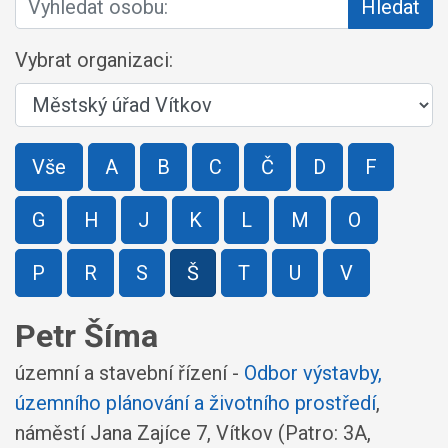
Hledat
Vybrat organizaci:
Vše
A
B
C
Č
D
F
G
H
J
K
L
M
O
P
R
S
Š
T
U
V
Petr Šíma
územní a stavební řízení -
Odbor výstavby,
územního plánování a životního prostředí
,
náměstí Jana Zajíce 7, Vítkov
(Patro: 3A,