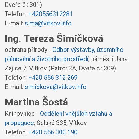
Dveře č.: 301)
Telefon:
+420556312281
E-mail:
sima@vitkov.info
Ing. Tereza Šimíčková
ochrana přírody -
Odbor výstavby, územního
plánování a životního prostředí
,
náměstí Jana
Zajíce 7, Vítkov
(Patro: 3A, Dveře č.: 309)
Telefon:
+420 556 312 269
E-mail:
simickova@vitkov.info
Martina Šostá
Knihovnice -
Oddělení vnějších vztahů a
propagace
,
Selská 335, Vítkov
Telefon:
+420 556 300 190