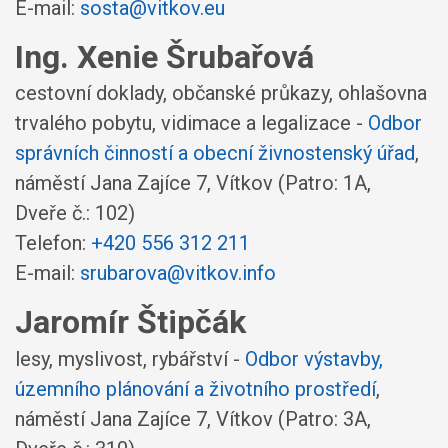
E-mail:
sosta@vitkov.eu
Ing. Xenie Šrubařová
cestovní doklady, občanské průkazy, ohlašovna
trvalého pobytu, vidimace a legalizace -
Odbor
správních činností a obecní živnostenský úřad
,
náměstí Jana Zajíce 7, Vítkov
(Patro: 1A,
Dveře č.: 102)
Telefon:
+420 556 312 211
E-mail:
srubarova@vitkov.info
Jaromír Štipčák
lesy, myslivost, rybářství -
Odbor výstavby,
územního plánování a životního prostředí
,
náměstí Jana Zajíce 7, Vítkov
(Patro: 3A,