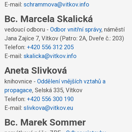
E-mail:
schrammova@vitkov.info
Bc. Marcela Skalická
vedoucí odboru -
Odbor vnitřní správy
,
náměstí
Jana Zajíce 7, Vítkov
(Patro: 2A, Dveře č.: 203)
Telefon:
+420 556 312 205
E-mail:
skalicka@vitkov.info
Aneta Slivková
knihovnice -
Oddělení vnějších vztahů a
propagace
,
Selská 335, Vítkov
Telefon:
+420 556 300 190
E-mail:
slivkova@vitkov.eu
Bc. Marek Sommer