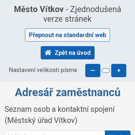
Město Vítkov
- Zjednodušená
verze stránek
Přepnout na standardní web
Zpět na úvod
Nastavení velikosti písma
—
+
Adresář zaměstnanců
Seznam osob a kontaktní spojení
(Městský úřad Vítkov)
Vyhledat osobu: