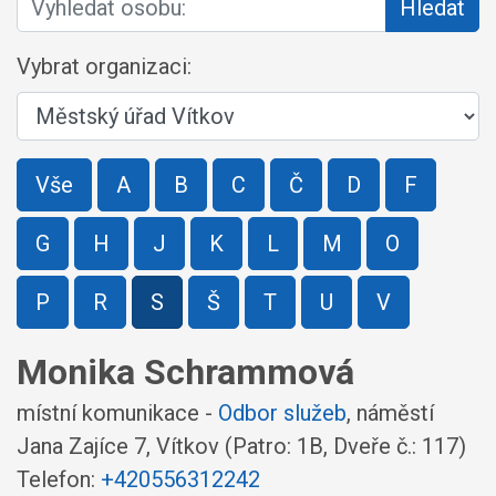
Hledat
Vybrat organizaci:
Vše
A
B
C
Č
D
F
G
H
J
K
L
M
O
P
R
S
Š
T
U
V
Monika Schrammová
místní komunikace -
Odbor služeb
,
náměstí
Jana Zajíce 7, Vítkov
(Patro: 1B, Dveře č.: 117)
Telefon:
+420556312242