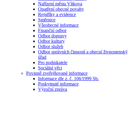
Nařízení města Vítkova
Opatření obecné povahy
Rejstříky a evidence
Směrnice
Všeobecné informace
Finanční odbor
Odbor dopravy
Odbor kultury
Odbor služeb
Odbor správních činností a obecní živnostenský
úřad
Pro podnikatele
Sociální věci
Povinně zveřejňované informace
Informace dle z. č. 106⁄1999 Sb.
Poskytnuté informace
Výroční zpráva
Informace k ochraně osobních údajů (GDPR)
Whistleblowing
Registr střetu zájmů
Kontrolní činnost
Odbor správních činností a obecní
živnostenský úřad
Odbor výstavby, územního plánování a
životního prostředí