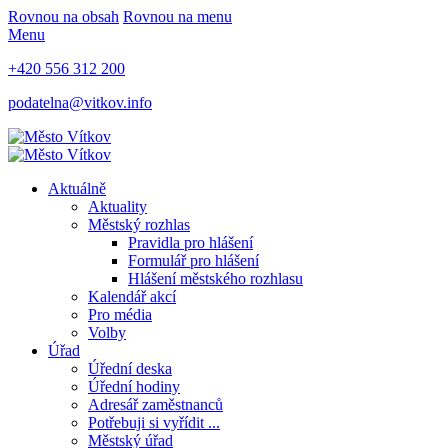
Rovnou na obsah
Rovnou na menu
Menu
+420 556 312 200
podatelna@vitkov.info
Aktuálně
Aktuality
Městský rozhlas
Pravidla pro hlášení
Formulář pro hlášení
Hlášení městského rozhlasu
Kalendář akcí
Pro média
Volby
Úřad
Úřední deska
Úřední hodiny
Adresář zaměstnanců
Potřebuji si vyřídit ...
Městský úřad