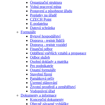
Organizační struktura
Volná pracovní místa
Postavení a působnost úřadu
Poplatky na úřadě
CZECH Point
E-podatelna
Datová schránka
Formuláře
Bytové hospodářství
Doprava - registr řidičů
Doprava - registr vozidel
Finanční odbor
Oddělení vnějších vztahů a propagace
Odbor služeb
Osobní doklady a matrika
Pro podnikatele
Ostatní formuláře
Stavební řízení
Památková péče
Územní plánování
Životní prostředí a zemědělství
Vodoprávní úřad
Dokumenty a informace
Koncepční dokumenty
Obecně závazné vyhlášky