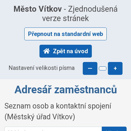
Město Vítkov
- Zjednodušená
verze stránek
Přepnout na standardní web
Zpět na úvod
Nastavení velikosti písma
—
+
Adresář zaměstnanců
Seznam osob a kontaktní spojení
(Městský úřad Vítkov)
Vyhledat osobu: