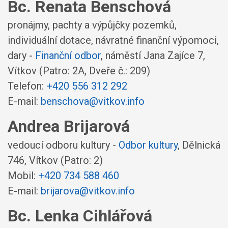
Bc. Renata Benschová
pronájmy, pachty a výpůjčky pozemků,
individuální dotace, návratné finanční výpomoci,
dary -
Finanční odbor
,
náměstí Jana Zajíce 7,
Vítkov
(Patro: 2A, Dveře č.: 209)
Telefon:
+420 556 312 292
E-mail:
benschova@vitkov.info
Andrea Brijarová
vedoucí odboru kultury -
Odbor kultury
,
Dělnická
746, Vítkov
(Patro: 2)
Mobil:
+420 734 588 460
E-mail:
brijarova@vitkov.info
Bc. Lenka Cihlářová