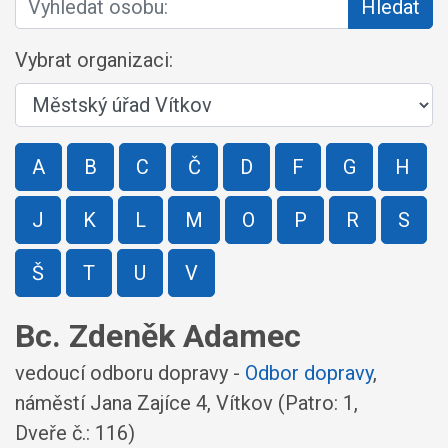
Hledat
Vybrat organizaci:
A
B
C
Č
D
F
G
H
J
K
L
M
O
P
R
S
Š
T
U
V
Bc. Zdeněk Adamec
vedoucí odboru dopravy -
Odbor dopravy
,
náměstí Jana Zajíce 4, Vítkov
(Patro: 1,
Dveře č.: 116)