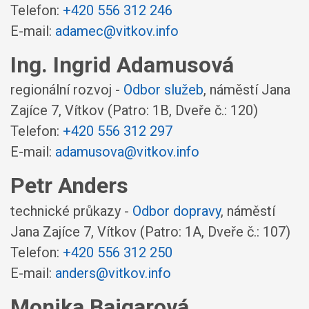
Telefon:
+420 556 312 246
E-mail:
adamec@vitkov.info
Ing. Ingrid Adamusová
regionální rozvoj -
Odbor služeb
,
náměstí Jana
Zajíce 7, Vítkov
(Patro: 1B, Dveře č.: 120)
Telefon:
+420 556 312 297
E-mail:
adamusova@vitkov.info
Petr Anders
technické průkazy -
Odbor dopravy
,
náměstí
Jana Zajíce 7, Vítkov
(Patro: 1A, Dveře č.: 107)
Telefon:
+420 556 312 250
E-mail:
anders@vitkov.info
Monika Bajgarová