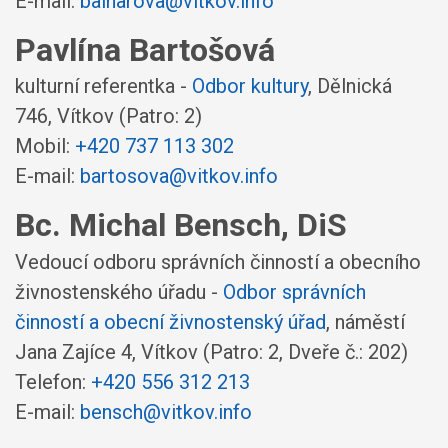
E-mail:
balnarova@vitkov.info
Pavlína Bartošová
kulturní referentka -
Odbor kultury
,
Dělnická
746, Vítkov
(Patro: 2)
Mobil:
+420 737 113 302
E-mail:
bartosova@vitkov.info
Bc. Michal Bensch, DiS
Vedoucí odboru správních činností a obecního
živnostenského úřadu -
Odbor správních
činností a obecní živnostenský úřad
,
náměstí
Jana Zajíce 4, Vítkov
(Patro: 2, Dveře č.: 202)
Telefon:
+420 556 312 213
E-mail:
bensch@vitkov.info