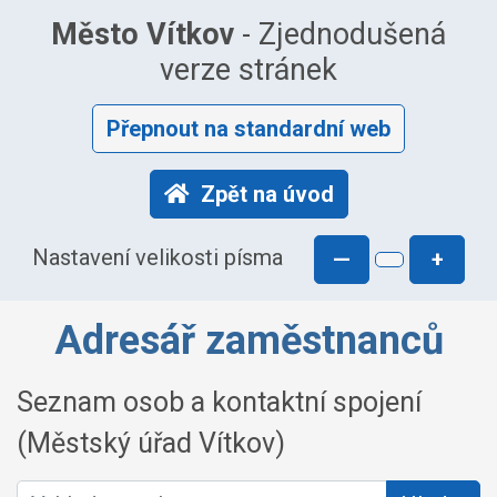
Město Vítkov
- Zjednodušená
verze stránek
Přepnout na standardní web
Zpět na úvod
Nastavení velikosti písma
—
+
Adresář zaměstnanců
Seznam osob a kontaktní spojení
(Městský úřad Vítkov)
Vyhledat osobu: