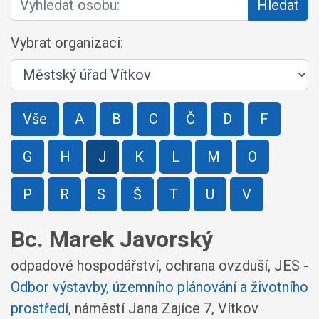
Hledat
Vybrat organizaci:
Vše
A
B
C
Č
D
F
G
H
J
K
L
M
O
P
R
S
Š
T
U
V
Bc. Marek Javorský
odpadové hospodářství, ochrana ovzduší, JES -
Odbor výstavby, územního plánování a životního
prostředí
,
náměstí Jana Zajíce 7, Vítkov