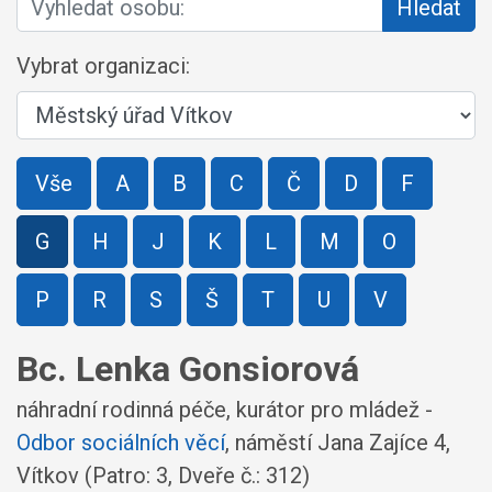
Hledat
Vybrat organizaci:
Vše
A
B
C
Č
D
F
G
H
J
K
L
M
O
P
R
S
Š
T
U
V
Bc. Lenka Gonsiorová
náhradní rodinná péče, kurátor pro mládež -
Odbor sociálních věcí
,
náměstí Jana Zajíce 4,
Vítkov
(Patro: 3, Dveře č.: 312)