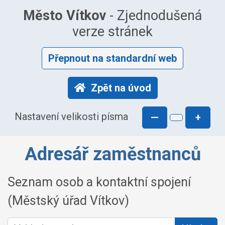
Město Vítkov
- Zjednodušená
verze stránek
Přepnout na standardní web
Zpět na úvod
Nastavení velikosti písma
—
+
Adresář zaměstnanců
Seznam osob a kontaktní spojení
(Městský úřad Vítkov)
Vyhledat osobu: