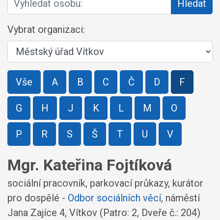
Hledat
Vybrat organizaci:
Vše
A
B
C
Č
D
F
G
H
J
K
L
M
O
P
R
S
Š
T
U
V
Mgr. Kateřina Fojtíková
sociální pracovník, parkovací průkazy, kurátor
pro dospělé -
Odbor sociálních věcí
,
náměstí
Jana Zajíce 4, Vítkov
(Patro: 2, Dveře č.: 204)