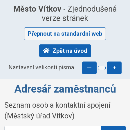
Město Vítkov
- Zjednodušená
verze stránek
Přepnout na standardní web
Zpět na úvod
Nastavení velikosti písma
—
+
Adresář zaměstnanců
Seznam osob a kontaktní spojení
(Městský úřad Vítkov)
Vyhledat osobu: