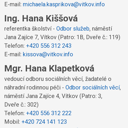
E-mail:
michaela.kasprikova@vitkov.info
Ing. Hana Kiššová
referentka školství -
Odbor služeb
,
náměstí
Jana Zajíce 7, Vítkov
(Patro: 1B, Dveře č.: 119)
Telefon:
+420 556 312 243
E-mail:
kissova@vitkov.info
Mgr. Hana Klapetková
vedoucí odboru sociálních věcí, žadatelé o
náhradní rodinnou péči -
Odbor sociálních věcí
,
náměstí Jana Zajíce 4, Vítkov
(Patro: 3,
Dveře č.: 302)
Telefon:
+420 556 312 222
Mobil:
+420 724 141 123