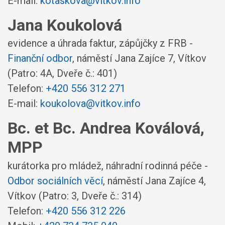
E-mail:
kotaskova@vitkov.info
Jana Koukolová
evidence a úhrada faktur, zápůjčky z FRB -
Finanční odbor
,
náměstí Jana Zajíce 7, Vítkov
(Patro: 4A, Dveře č.: 401)
Telefon:
+420 556 312 271
E-mail:
koukolova@vitkov.info
Bc. et Bc. Andrea Koválová,
MPP
kurátorka pro mládež, náhradní rodinná péče -
Odbor sociálních věcí
,
náměstí Jana Zajíce 4,
Vítkov
(Patro: 3, Dveře č.: 314)
Telefon:
+420 556 312 226