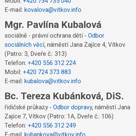
Mobil:
+420 734 735 040
E-mail:
kovalova@vitkov.info
Mgr. Pavlína Kubalová
sociálně - právní ochrana dětí -
Odbor
sociálních věcí
,
náměstí Jana Zajíce 4, Vítkov
(Patro: 3, Dveře č.: 313)
Telefon:
+420 556 312 224
Mobil:
+420 724 373 883
E-mail:
kubalova@vitkov.info
Bc. Tereza Kubánková, DiS.
řidičské průkazy -
Odbor dopravy
,
náměstí Jana
Zajíce 7, Vítkov
(Patro: 1A, Dveře č.: 106)
Telefon:
+420 556 312 249
E-mail:
kubankova@vitkov.info