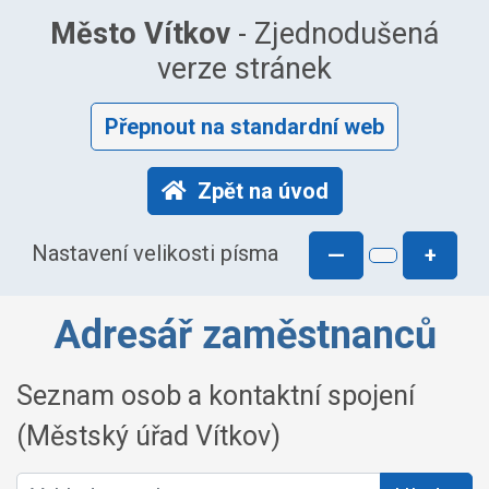
Město Vítkov
- Zjednodušená
verze stránek
Přepnout na standardní web
Zpět na úvod
Nastavení velikosti písma
—
+
Adresář zaměstnanců
Seznam osob a kontaktní spojení
(Městský úřad Vítkov)
Vyhledat osobu: