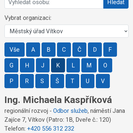
Hledat
Vybrat organizaci:
Vše
A
B
C
Č
D
F
G
H
J
K
L
M
O
P
R
S
Š
T
U
V
Ing. Michaela Kaspříková
regionální rozvoj -
Odbor služeb
,
náměstí Jana
Zajíce 7, Vítkov
(Patro: 1B, Dveře č.: 120)
Telefon:
+420 556 312 232