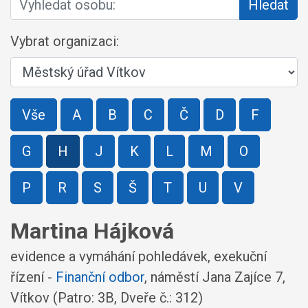
Hledat
Vybrat organizaci:
Vše
A
B
C
Č
D
F
G
H
J
K
L
M
O
P
R
S
Š
T
U
V
Martina Hájková
evidence a vymáhání pohledávek, exekuční
řízení -
Finanční odbor
,
náměstí Jana Zajíce 7,
Vítkov
(Patro: 3B, Dveře č.: 312)