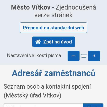
Město Vítkov
- Zjednodušená
verze stránek
Přepnout na standardní web
Zpět na úvod
Nastavení velikosti písma
—
+
Adresář zaměstnanců
Seznam osob a kontaktní spojení
(Městský úřad Vítkov)
Vyhledat osobu: