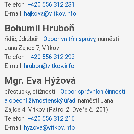
Telefon:
+420 556 312 231
E-mail:
hajkova@vitkov.info
Bohumil Hruboň
řidič, údržbář -
Odbor vnitřní správy
,
náměstí
Jana Zajíce 7, Vítkov
Telefon:
+420 556 312 293
E-mail:
hrubon@vitkov.info
Mgr. Eva Hýžová
přestupky, stížnosti -
Odbor správních činností
a obecní živnostenský úřad
,
náměstí Jana
Zajíce 4, Vítkov
(Patro: 2, Dveře č.: 201)
Telefon:
+420 556 312 216
E-mail:
hyzova@vitkov.info