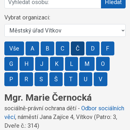
Hledat
Vybrat organizaci:
Vše
A
B
C
Č
D
F
G
H
J
K
L
M
O
P
R
S
Š
T
U
V
Mgr. Marie Černocká
sociálně-právní ochrana dětí -
Odbor sociálních
věcí
,
náměstí Jana Zajíce 4, Vítkov
(Patro: 3,
Dveře č.: 314)