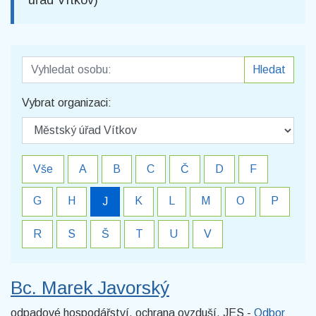
úřad Vítkov)
Vyhledat osobu:
Hledat
Vybrat organizaci:
Vše
A
B
C
Č
D
F
G
H
K
L
M
O
P
J
R
S
Š
T
U
V
Bc. Marek Javorský
odpadové hospodářství, ochrana ovzduší, JES -
Odbor