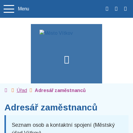
Rovnou na obsah
Rovnou na menu
Menu
+420 556 3
podatel
Úvodní stránka
Úřad
Adresář zaměstnanců
Adresář zaměstnanců
Seznam osob a kontaktní spojení (Městský