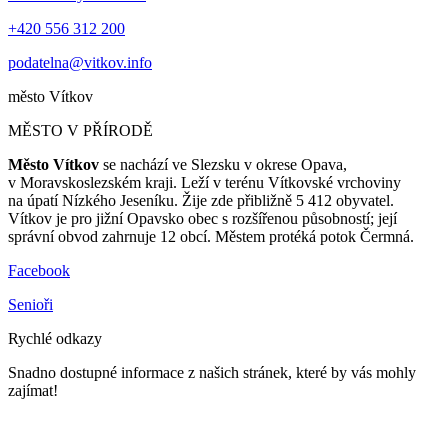
+420 556 312 200
podatelna@vitkov.info
město
Vítkov
MĚSTO V PŘÍRODĚ
Město Vítkov
se nachází ve Slezsku v okrese Opava,
v Moravskoslezském kraji. Leží v terénu Vítkovské vrchoviny
na úpatí Nízkého Jeseníku. Žije zde přibližně 5 412 obyvatel.
Vítkov je pro jižní Opavsko obec s rozšířenou působností; její
správní obvod zahrnuje 12 obcí. Městem protéká potok Čermná.
Facebook
Senioři
Rychlé odkazy
Snadno dostupné informace z našich stránek, které by vás mohly
zajímat!