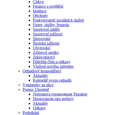
Církve
Finance a pojištění
Instituce
Obchody
Poskytovatelé sociálních služeb
Firmy, služby, řemesla
Sportovní oddíly
Sportovní zařízení
Stravování
Školská zařízení
Ubytování
Zájmové spolky
Zdravotnictví
Důležitá čísla a odkazy
Vložení nového subjektu
Odpadové hospodářství
Aktuality
Kalendář svozu odpadů
Vstupenky na akce
Pomoc Ukrajině
Допомога громадянам України
Пропозиція про роботу
Aktuality
Odkazy
Podnikání