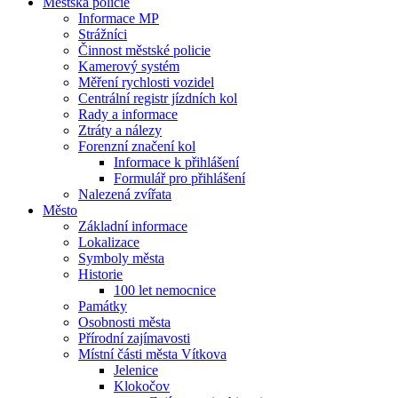
Městská policie
Informace MP
Strážníci
Činnost městské policie
Kamerový systém
Měření rychlosti vozidel
Centrální registr jízdních kol
Rady a informace
Ztráty a nálezy
Forenzní značení kol
Informace k přihlášení
Formulář pro přihlášení
Nalezená zvířata
Město
Základní informace
Lokalizace
Symboly města
Historie
100 let nemocnice
Památky
Osobnosti města
Přírodní zajímavosti
Místní části města Vítkova
Jelenice
Klokočov