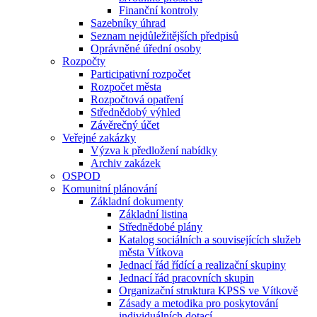
Finanční kontroly
Sazebníky úhrad
Seznam nejdůležitějších předpisů
Oprávněné úřední osoby
Rozpočty
Participativní rozpočet
Rozpočet města
Rozpočtová opatření
Střednědobý výhled
Závěrečný účet
Veřejné zakázky
Výzva k předložení nabídky
Archiv zakázek
OSPOD
Komunitní plánování
Základní dokumenty
Základní listina
Střednědobé plány
Katalog sociálních a souvisejících služeb
města Vítkova
Jednací řád řídící a realizační skupiny
Jednací řád pracovních skupin
Organizační struktura KPSS ve Vítkově
Zásady a metodika pro poskytování
individuálních dotací