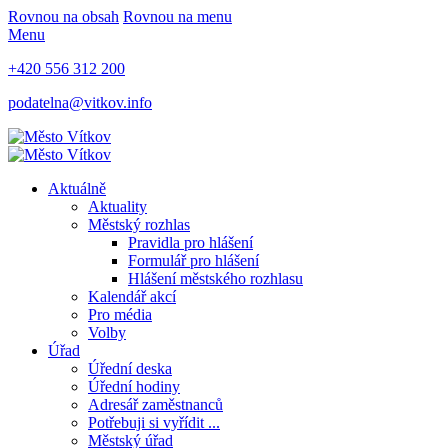
Rovnou na obsah
Rovnou na menu
Menu
+420 556 312 200
podatelna@vitkov.info
Aktuálně
Aktuality
Městský rozhlas
Pravidla pro hlášení
Formulář pro hlášení
Hlášení městského rozhlasu
Kalendář akcí
Pro média
Volby
Úřad
Úřední deska
Úřední hodiny
Adresář zaměstnanců
Potřebuji si vyřídit ...
Městský úřad