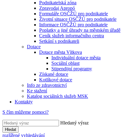
Podnikatelská zóna
Zpravodaj Apropó
Formuláře OSČŽÚ pro podnikatele
Životní situace OSČŽÚ pro podnikatele
Informace OSČŽÚ pro podnikatele
Poplatky a jiné úhrady na městském úřadě
Ceník služeb informačního centra
Setkání s podnikateli
Dotace
Dotace města Vítkova
Individuální dotace města
Sociální oblast
Stipendijní programy
Získané dotace
Kotlíkové dotace
Info ze zdravotnictví
Ke stažení
Katalog sociálních služeb MSK
Kontakty
S čím můžeme pomoci?
Hledaný výraz
Hledat
rozšířené vyhledávání