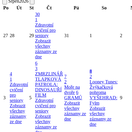
Srpen
2026
Po
Út
St
Čt
Pá
So
30
1
Zdravotní
cvičení pro
27
28
29
seniory
31
1
2
Zobrazit
všechny
záznamy ze
dne
6
3
8
4
ZMRZLINÁŘ
7
2
1
TLAPKOVÁ
2
Looney Tunes:
Zdravotní
PATROLA:
Moře na
Žvýkačková
cvičení
DINOSAUŘÍ
dvoře
6
pohroma
pro
FILM
3
5
GRAMŮ
VYŠEHRAD:
9
seniory
Zdravotní
Zobrazit
Fylm
Zobrazit
cvičení pro
všechny
Zobrazit
všechny
seniory
záznamy ze
všechny
záznamy
Zobrazit
dne
záznamy ze
ze dne
všechny
dne
záznamy ze