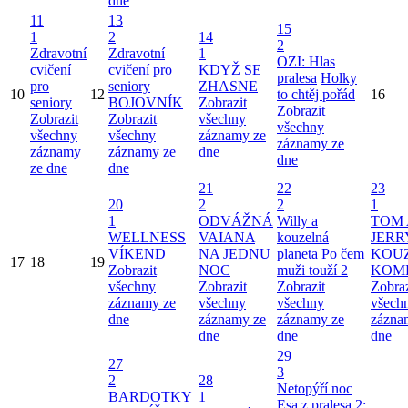
dne
11
13
15
1
2
14
2
Zdravotní
Zdravotní
1
OZI: Hlas
cvičení
cvičení pro
KDYŽ SE
pralesa
Holky
pro
seniory
ZHASNE
10
12
to chtěj pořád
16
seniory
BOJOVNÍK
Zobrazit
Zobrazit
Zobrazit
Zobrazit
všechny
všechny
všechny
všechny
záznamy ze
záznamy ze
záznamy
záznamy ze
dne
dne
ze dne
dne
21
22
23
20
2
2
1
1
ODVÁŽNÁ
Willy a
TOM 
WELLNESS
VAIANA
kouzelná
JERR
VÍKEND
NA JEDNU
planeta
Po čem
KOU
17
18
19
Zobrazit
NOC
muži touží 2
KOM
všechny
Zobrazit
Zobrazit
Zobraz
záznamy ze
všechny
všechny
všech
dne
záznamy ze
záznamy ze
zázna
dne
dne
dne
29
27
3
2
28
Netopýří noc
BARDOTKY
1
Esa z pralesa 2: