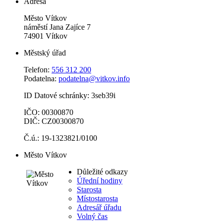
Adresa
Město Vítkov
náměstí Jana Zajíce 7
74901 Vítkov
Městský úřad
Telefon:
556 312 200
Podatelna:
podatelna@vitkov.info
ID Datové schránky: 3seb39i
IČO: 00300870
DIČ: CZ00300870
Č.ú.: 19-1323821/0100
Město Vítkov
Důležité odkazy
Úřední hodiny
Starosta
Místostarosta
Adresář úřadu
Volný čas