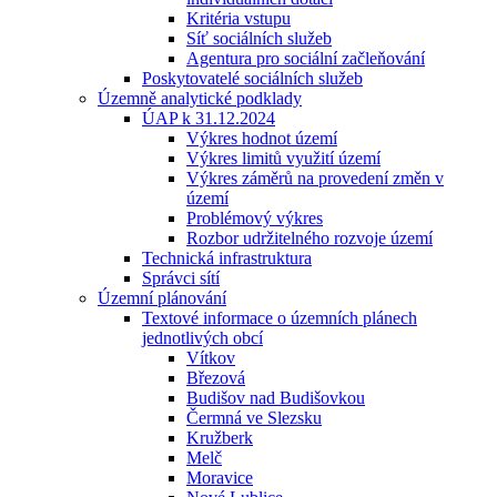
Kritéria vstupu
Síť sociálních služeb
Agentura pro sociální začleňování
Poskytovatelé sociálních služeb
Územně analytické podklady
ÚAP k 31.12.2024
Výkres hodnot území
Výkres limitů využití území
Výkres záměrů na provedení změn v
území
Problémový výkres
Rozbor udržitelného rozvoje území
Technická infrastruktura
Správci sítí
Územní plánování
Textové informace o územních plánech
jednotlivých obcí
Vítkov
Březová
Budišov nad Budišovkou
Čermná ve Slezsku
Kružberk
Melč
Moravice