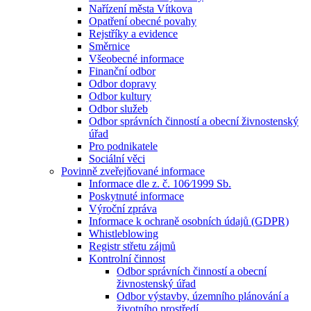
Nařízení města Vítkova
Opatření obecné povahy
Rejstříky a evidence
Směrnice
Všeobecné informace
Finanční odbor
Odbor dopravy
Odbor kultury
Odbor služeb
Odbor správních činností a obecní živnostenský
úřad
Pro podnikatele
Sociální věci
Povinně zveřejňované informace
Informace dle z. č. 106⁄1999 Sb.
Poskytnuté informace
Výroční zpráva
Informace k ochraně osobních údajů (GDPR)
Whistleblowing
Registr střetu zájmů
Kontrolní činnost
Odbor správních činností a obecní
živnostenský úřad
Odbor výstavby, územního plánování a
životního prostředí