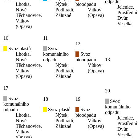
odpadu
Lhotka,
Nýtek,
bioodpadu
Jelenice,
Nové
Podhradí,
Vítkov
Prostřední
Těchanovice,
Zálužné
(Opava)
Dvůr,
Vítkov
Veselka
(Opava)
10
11
12
Svoz plastů
Svoz
Lhotka,
komunálního
Svoz
Nové
odpadu
bioodpadu
13
Těchanovice,
Nýtek,
Vítkov
Vítkov
Podhradí,
(Opava)
(Opava)
Zálužné
17
20
Svoz
18
19
Svoz
komunálního
komunálního
odpadu
Svoz plastů
Svoz
odpadu
Lhotka,
Nýtek,
bioodpadu
Jelenice,
Nové
Podhradí,
Vítkov
Prostřední
Těchanovice,
Zálužné
(Opava)
Dvůr,
Vítkov
Veselka
(Opava)