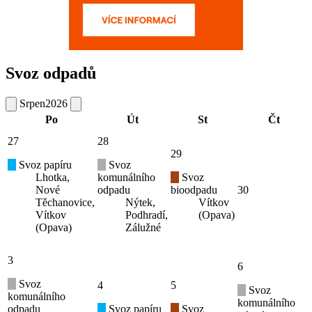
Svoz odpadů
Srpen
2026
Po
Út
St
Čt
27
28
29
Svoz papíru
Svoz
Lhotka,
komunálního
Svoz
Nové
odpadu
bioodpadu
30
Těchanovice,
Nýtek,
Vítkov
Vítkov
Podhradí,
(Opava)
(Opava)
Zálužné
3
6
Svoz
4
5
Svoz
komunálního
komunálního
odpadu
Svoz papíru
Svoz