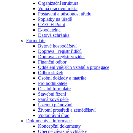
Organizační struktura
Volná pracovní místa
Postavení a působnost úřadu
Poplatky na úřadě
CZECH Point
E-podatelna
Datová schránka
Formuláře
Bytové hospodářství
Doprava - registr řidičů
Doprava - registr vozidel
Finanční odbor
Oddělení vnějších vztahů a propagace
Odbor služeb
Osobní doklady a matrika
Pro podnikatele
Ostatní formuláře
Stavební řízení
Památková péče
Územní plánování
Životní prostředí a zemědělství
Vodoprávní úřad
Dokumenty a informace
Koncepční dokumenty
Obecně závazné vyhlášky