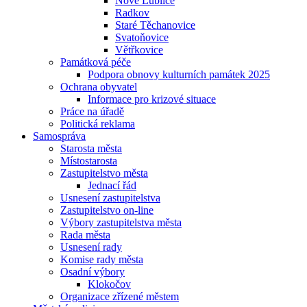
Nové Lublice
Radkov
Staré Těchanovice
Svatoňovice
Větřkovice
Památková péče
Podpora obnovy kulturních památek 2025
Ochrana obyvatel
Informace pro krizové situace
Práce na úřadě
Politická reklama
Samospráva
Starosta města
Místostarosta
Zastupitelstvo města
Jednací řád
Usnesení zastupitelstva
Zastupitelstvo on-line
Výbory zastupitelstva města
Rada města
Usnesení rady
Komise rady města
Osadní výbory
Klokočov
Organizace zřízené městem