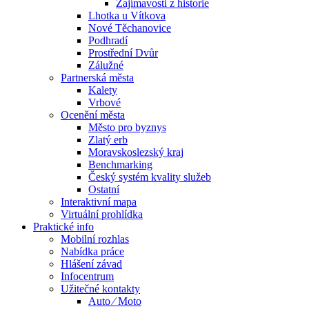
Zajímavosti z historie
Lhotka u Vítkova
Nové Těchanovice
Podhradí
Prostřední Dvůr
Zálužné
Partnerská města
Kalety
Vrbové
Ocenění města
Město pro byznys
Zlatý erb
Moravskoslezský kraj
Benchmarking
Český systém kvality služeb
Ostatní
Interaktivní mapa
Virtuální prohlídka
Praktické info
Mobilní rozhlas
Nabídka práce
Hlášení závad
Infocentrum
Užitečné kontakty
Auto ⁄ Moto