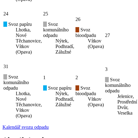
24
25
26
Svoz papíru
Svoz
Lhotka,
komunálního
Svoz
Nové
odpadu
bioodpadu
27
Těchanovice,
Nýtek,
Vítkov
Vítkov
Podhradí,
(Opava)
(Opava)
Zálužné
31
3
Svoz
1
2
Svoz
komunálního
komunálního
odpadu
Svoz papíru
Svoz
odpadu
Lhotka,
Nýtek,
bioodpadu
Jelenice,
Nové
Podhradí,
Vítkov
Prostřední
Těchanovice,
Zálužné
(Opava)
Dvůr,
Vítkov
Veselka
(Opava)
Kalendář svozu odpadu