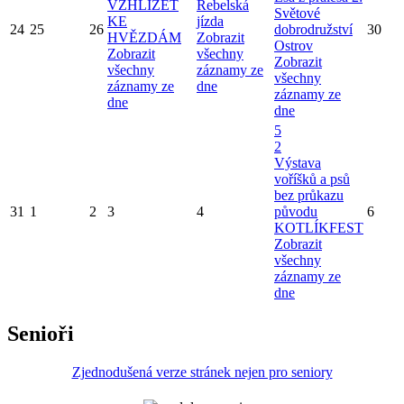
VZHLÍŽET
Rebelská
Světové
KE
jízda
24
25
26
dobrodružství
30
HVĚZDÁM
Zobrazit
Ostrov
Zobrazit
všechny
Zobrazit
všechny
záznamy ze
všechny
záznamy ze
dne
záznamy ze
dne
dne
5
2
Výstava
voříšků a psů
bez průkazu
31
1
2
3
4
původu
6
KOTLÍKFEST
Zobrazit
všechny
záznamy ze
dne
Senioři
Zjednodušená verze stránek nejen pro seniory