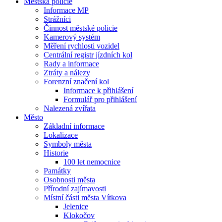
Městská policie
Informace MP
Strážníci
Činnost městské policie
Kamerový systém
Měření rychlosti vozidel
Centrální registr jízdních kol
Rady a informace
Ztráty a nálezy
Forenzní značení kol
Informace k přihlášení
Formulář pro přihlášení
Nalezená zvířata
Město
Základní informace
Lokalizace
Symboly města
Historie
100 let nemocnice
Památky
Osobnosti města
Přírodní zajímavosti
Místní části města Vítkova
Jelenice
Klokočov