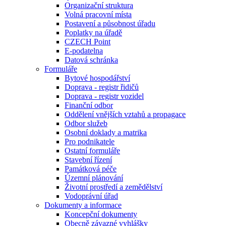
Organizační struktura
Volná pracovní místa
Postavení a působnost úřadu
Poplatky na úřadě
CZECH Point
E-podatelna
Datová schránka
Formuláře
Bytové hospodářství
Doprava - registr řidičů
Doprava - registr vozidel
Finanční odbor
Oddělení vnějších vztahů a propagace
Odbor služeb
Osobní doklady a matrika
Pro podnikatele
Ostatní formuláře
Stavební řízení
Památková péče
Územní plánování
Životní prostředí a zemědělství
Vodoprávní úřad
Dokumenty a informace
Koncepční dokumenty
Obecně závazné vyhlášky