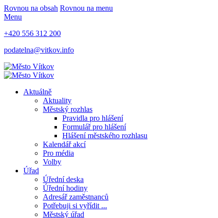
Rovnou na obsah
Rovnou na menu
Menu
+420 556 312 200
podatelna@vitkov.info
Aktuálně
Aktuality
Městský rozhlas
Pravidla pro hlášení
Formulář pro hlášení
Hlášení městského rozhlasu
Kalendář akcí
Pro média
Volby
Úřad
Úřední deska
Úřední hodiny
Adresář zaměstnanců
Potřebuji si vyřídit ...
Městský úřad