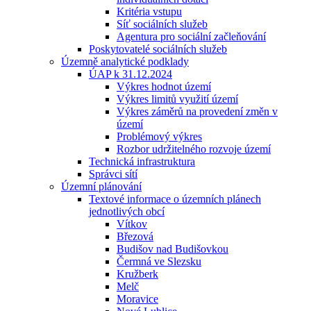
Kritéria vstupu
Síť sociálních služeb
Agentura pro sociální začleňování
Poskytovatelé sociálních služeb
Územně analytické podklady
ÚAP k 31.12.2024
Výkres hodnot území
Výkres limitů využití území
Výkres záměrů na provedení změn v
území
Problémový výkres
Rozbor udržitelného rozvoje území
Technická infrastruktura
Správci sítí
Územní plánování
Textové informace o územních plánech
jednotlivých obcí
Vítkov
Březová
Budišov nad Budišovkou
Čermná ve Slezsku
Kružberk
Melč
Moravice