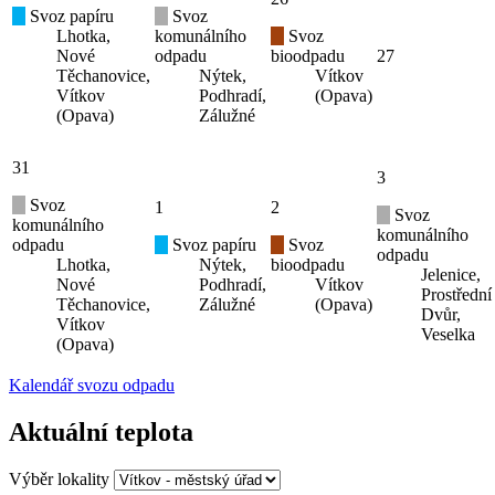
Svoz papíru
Svoz
Lhotka,
komunálního
Svoz
Nové
odpadu
bioodpadu
27
Těchanovice,
Nýtek,
Vítkov
Vítkov
Podhradí,
(Opava)
(Opava)
Zálužné
31
3
Svoz
1
2
Svoz
komunálního
komunálního
odpadu
Svoz papíru
Svoz
odpadu
Lhotka,
Nýtek,
bioodpadu
Jelenice,
Nové
Podhradí,
Vítkov
Prostřední
Těchanovice,
Zálužné
(Opava)
Dvůr,
Vítkov
Veselka
(Opava)
Kalendář svozu odpadu
Aktuální teplota
Výběr lokality