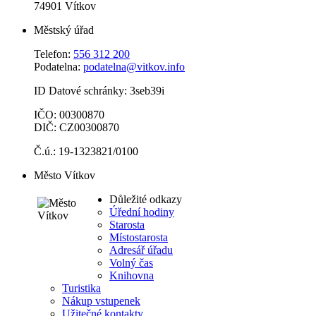
74901 Vítkov
Městský úřad
Telefon:
556 312 200
Podatelna:
podatelna@vitkov.info
ID Datové schránky: 3seb39i
IČO: 00300870
DIČ: CZ00300870
Č.ú.: 19-1323821/0100
Město Vítkov
Důležité odkazy
Úřední hodiny
Starosta
Místostarosta
Adresář úřadu
Volný čas
Knihovna
Turistika
Nákup vstupenek
Užitečné kontakty