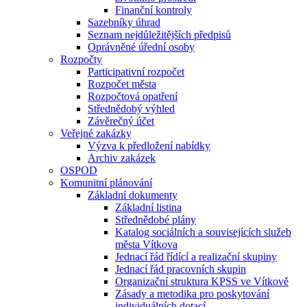
Finanční kontroly
Sazebníky úhrad
Seznam nejdůležitějších předpisů
Oprávněné úřední osoby
Rozpočty
Participativní rozpočet
Rozpočet města
Rozpočtová opatření
Střednědobý výhled
Závěrečný účet
Veřejné zakázky
Výzva k předložení nabídky
Archiv zakázek
OSPOD
Komunitní plánování
Základní dokumenty
Základní listina
Střednědobé plány
Katalog sociálních a souvisejících služeb
města Vítkova
Jednací řád řídící a realizační skupiny
Jednací řád pracovních skupin
Organizační struktura KPSS ve Vítkově
Zásady a metodika pro poskytování
individuálních dotací