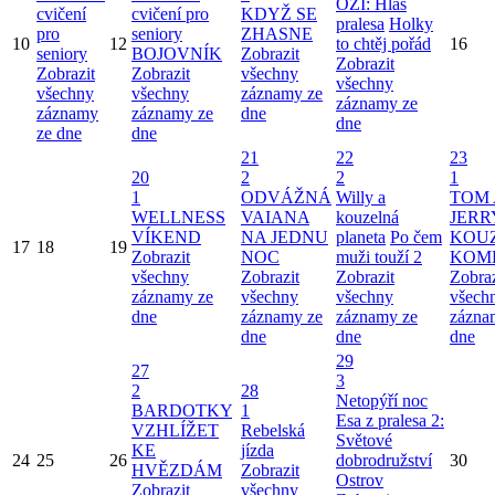
OZI: Hlas
cvičení
cvičení pro
KDYŽ SE
pralesa
Holky
pro
seniory
ZHASNE
10
12
to chtěj pořád
16
seniory
BOJOVNÍK
Zobrazit
Zobrazit
Zobrazit
Zobrazit
všechny
všechny
všechny
všechny
záznamy ze
záznamy ze
záznamy
záznamy ze
dne
dne
ze dne
dne
21
22
23
20
2
2
1
1
ODVÁŽNÁ
Willy a
TOM 
WELLNESS
VAIANA
kouzelná
JERR
VÍKEND
NA JEDNU
planeta
Po čem
KOU
17
18
19
Zobrazit
NOC
muži touží 2
KOM
všechny
Zobrazit
Zobrazit
Zobraz
záznamy ze
všechny
všechny
všech
dne
záznamy ze
záznamy ze
zázna
dne
dne
dne
29
27
3
2
28
Netopýří noc
BARDOTKY
1
Esa z pralesa 2:
VZHLÍŽET
Rebelská
Světové
KE
jízda
24
25
26
dobrodružství
30
HVĚZDÁM
Zobrazit
Ostrov
Zobrazit
všechny