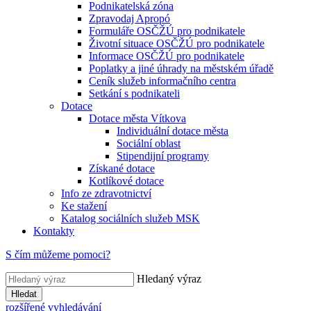
Podnikatelská zóna
Zpravodaj Apropó
Formuláře OSČŽÚ pro podnikatele
Životní situace OSČŽÚ pro podnikatele
Informace OSČŽÚ pro podnikatele
Poplatky a jiné úhrady na městském úřadě
Ceník služeb informačního centra
Setkání s podnikateli
Dotace
Dotace města Vítkova
Individuální dotace města
Sociální oblast
Stipendijní programy
Získané dotace
Kotlíkové dotace
Info ze zdravotnictví
Ke stažení
Katalog sociálních služeb MSK
Kontakty
S čím můžeme pomoci?
Hledaný výraz
Hledat
rozšířené vyhledávání