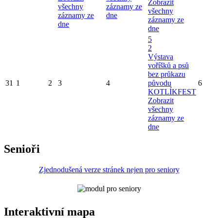
Zobrazit
všechny
záznamy ze
všechny
záznamy ze
dne
záznamy ze
dne
dne
5
2
Výstava
voříšků a psů
bez průkazu
31
1
2
3
4
původu
6
KOTLÍKFEST
Zobrazit
všechny
záznamy ze
dne
Senioři
Zjednodušená verze stránek nejen pro seniory
Interaktivní mapa