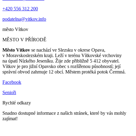
+420 556 312 200
podatelna@vitkov.info
město
Vítkov
MĚSTO V PŘÍRODĚ
Město Vítkov
se nachází ve Slezsku v okrese Opava,
v Moravskoslezském kraji. Leží v terénu Vítkovské vrchoviny
na úpatí Nízkého Jeseníku. Žije zde přibližně 5 412 obyvatel.
Vítkov je pro jižní Opavsko obec s rozšířenou působností; její
správní obvod zahrnuje 12 obcí. Městem protéká potok Čermná.
Facebook
Senioři
Rychlé odkazy
Snadno dostupné informace z našich stránek, které by vás mohly
zajímat!