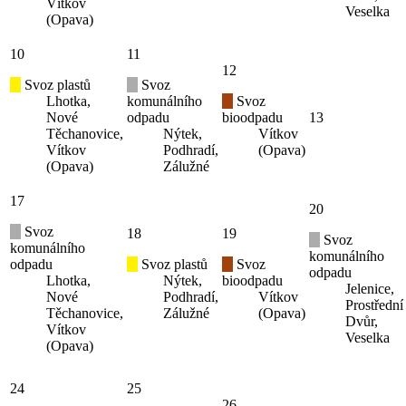
Vítkov
Veselka
(Opava)
10
11
12
Svoz plastů
Svoz
Lhotka,
komunálního
Svoz
Nové
odpadu
bioodpadu
13
Těchanovice,
Nýtek,
Vítkov
Vítkov
Podhradí,
(Opava)
(Opava)
Zálužné
17
20
Svoz
18
19
Svoz
komunálního
komunálního
odpadu
Svoz plastů
Svoz
odpadu
Lhotka,
Nýtek,
bioodpadu
Jelenice,
Nové
Podhradí,
Vítkov
Prostřední
Těchanovice,
Zálužné
(Opava)
Dvůr,
Vítkov
Veselka
(Opava)
24
25
26