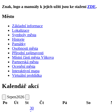
Znak, logo a manuály k jejich užití jsou ke stažení
ZDE
.
Město
Základní informace
Lokalizace
Symboly města
Historie
Památky
Osobnosti města
Přírodní zajímavosti
Místní části města Vítkova
Partnerská města
Ocenění města
Interaktivní mapa
Virtuální prohlídka
Kalendář akcí
Srpen
2026
Po
Út
St
Čt
Pá
So
30