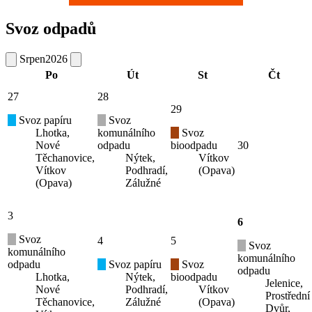
Svoz odpadů
Srpen
2026
Po
Út
St
Čt
27
28
29
Svoz papíru
Svoz
Lhotka,
komunálního
Svoz
Nové
odpadu
bioodpadu
30
Těchanovice,
Nýtek,
Vítkov
Vítkov
Podhradí,
(Opava)
(Opava)
Zálužné
3
6
Svoz
4
5
Svoz
komunálního
komunálního
odpadu
Svoz papíru
Svoz
odpadu
Lhotka,
Nýtek,
bioodpadu
Jelenice,
Nové
Podhradí,
Vítkov
Prostřední
Těchanovice,
Zálužné
(Opava)
Dvůr,