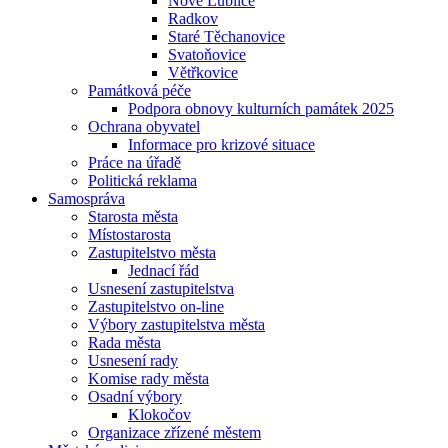
Nové Lublice
Radkov
Staré Těchanovice
Svatoňovice
Větřkovice
Památková péče
Podpora obnovy kulturních památek 2025
Ochrana obyvatel
Informace pro krizové situace
Práce na úřadě
Politická reklama
Samospráva
Starosta města
Místostarosta
Zastupitelstvo města
Jednací řád
Usnesení zastupitelstva
Zastupitelstvo on-line
Výbory zastupitelstva města
Rada města
Usnesení rady
Komise rady města
Osadní výbory
Klokočov
Organizace zřízené městem