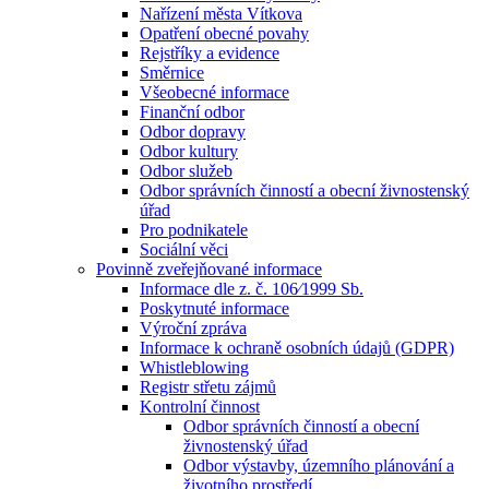
Nařízení města Vítkova
Opatření obecné povahy
Rejstříky a evidence
Směrnice
Všeobecné informace
Finanční odbor
Odbor dopravy
Odbor kultury
Odbor služeb
Odbor správních činností a obecní živnostenský
úřad
Pro podnikatele
Sociální věci
Povinně zveřejňované informace
Informace dle z. č. 106⁄1999 Sb.
Poskytnuté informace
Výroční zpráva
Informace k ochraně osobních údajů (GDPR)
Whistleblowing
Registr střetu zájmů
Kontrolní činnost
Odbor správních činností a obecní
živnostenský úřad
Odbor výstavby, územního plánování a
životního prostředí