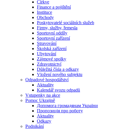
Církve
Finance a pojištění
Instituce
Obchody
Poskytovatelé sociálních služeb
Firmy, služby, řemesla
Sportovní oddíly
Sportovní zařízení
Stravování
Školská zařízení
Ubytování
Zájmové spolky
Zdravotnictví
Důležitá čísla a odkazy
Vložení nového subjektu
Odpadové hospodářství
Aktuality
Kalendář svozu odpadů
Vstupenky na akce
Pomoc Ukrajině
Допомога громадянам України
Пропозиція про роботу
Aktuality
Odkazy
Podnikání