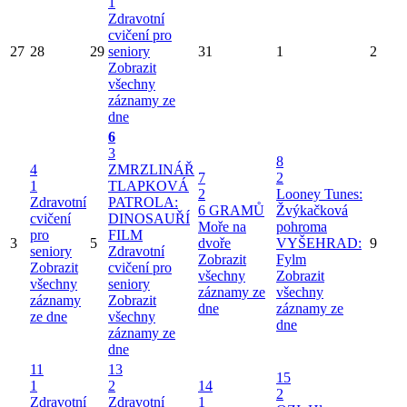
1
Zdravotní
cvičení pro
27
28
29
seniory
31
1
2
Zobrazit
všechny
záznamy ze
dne
6
3
8
4
ZMRZLINÁŘ
7
2
1
TLAPKOVÁ
2
Looney Tunes:
Zdravotní
PATROLA:
6 GRAMŮ
Žvýkačková
cvičení
DINOSAUŘÍ
Moře na
pohroma
pro
FILM
3
5
dvoře
VYŠEHRAD:
9
seniory
Zdravotní
Zobrazit
Fylm
Zobrazit
cvičení pro
všechny
Zobrazit
všechny
seniory
záznamy ze
všechny
záznamy
Zobrazit
dne
záznamy ze
ze dne
všechny
dne
záznamy ze
dne
11
13
15
1
2
14
2
Zdravotní
Zdravotní
1