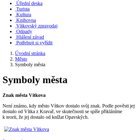
Úřední deska
Turista
Kultura
Knihovna
Vítkovský zpravodaj
Odpady
Hlášení závad
Potřebuji si vyřídit
Úvodní stránka
Město
Symboly města
Symboly města
Znak města Vítkova
Není známo, kdy město Vítkov dostalo svůj znak. Podle pověsti jej
dostalo od Vítka z Kravař, ve skutečnosti se spíše přikláníme
k teorii, že jej dostalo od knížat Opavských.