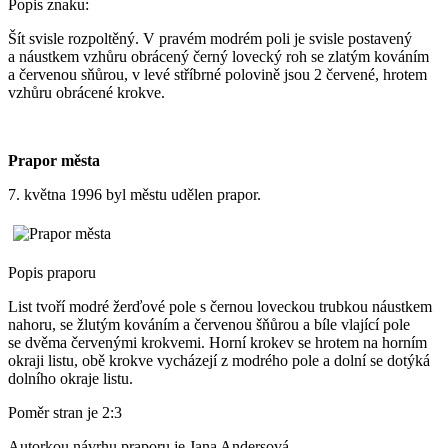
Popis znaku:
Šít svisle rozpoltěný. V pravém modrém poli je svisle postavený
a náustkem vzhůru obrácený černý lovecký roh se zlatým kováním
a červenou sňůrou, v levé stříbrné polovině jsou 2 červené, hrotem
vzhůru obrácené krokve.
Prapor města
7. května 1996 byl městu udělen prapor.
Popis praporu
List tvoří modré žerďové pole s černou loveckou trubkou náustkem
nahoru, se žlutým kováním a červenou šňůrou a bíle vlající pole
se dvěma červenými krokvemi. Horní krokev se hrotem na horním
okraji listu, obě krokve vycházejí z modrého pole a dolní se dotýká
dolního okraje listu.
Poměr stran je 2:3
Autorkou návrhu praporu je Jana Andersová.