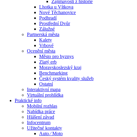
Zajímavosti z historie
Lhotka u Vítkova
Nové Těchanovice
Podhradí
Prostřední Dvůr
Zálužné
Partnerská města
Kalety
Vrbové
Ocenění města
Město pro byznys
Zlatý erb
Moravskoslezský kraj
Benchmarking
Český systém kvality služeb
Ostatní
Interaktivní mapa
Virtuální prohlídka
Praktické info
Mobilní rozhlas
Nabídka práce
Hlášení závad
Infocentrum
Užitečné kontakty
Auto ⁄ Moto