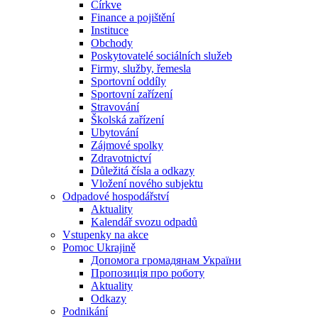
Církve
Finance a pojištění
Instituce
Obchody
Poskytovatelé sociálních služeb
Firmy, služby, řemesla
Sportovní oddíly
Sportovní zařízení
Stravování
Školská zařízení
Ubytování
Zájmové spolky
Zdravotnictví
Důležitá čísla a odkazy
Vložení nového subjektu
Odpadové hospodářství
Aktuality
Kalendář svozu odpadů
Vstupenky na akce
Pomoc Ukrajině
Допомога громадянам України
Пропозиція про роботу
Aktuality
Odkazy
Podnikání