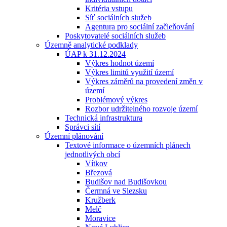
Kritéria vstupu
Síť sociálních služeb
Agentura pro sociální začleňování
Poskytovatelé sociálních služeb
Územně analytické podklady
ÚAP k 31.12.2024
Výkres hodnot území
Výkres limitů využití území
Výkres záměrů na provedení změn v
území
Problémový výkres
Rozbor udržitelného rozvoje území
Technická infrastruktura
Správci sítí
Územní plánování
Textové informace o územních plánech
jednotlivých obcí
Vítkov
Březová
Budišov nad Budišovkou
Čermná ve Slezsku
Kružberk
Melč
Moravice