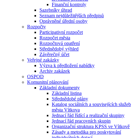
Finanční kontroly
Sazebníky úhrad
Seznam nejdůležitějších předpisů
Oprávněné úřední osoby
Rozpočty
Participativní rozpočet
Rozpočet města
Rozpočtová opatření
Střednědobý výhled
Závěrečný účet
Veřejné zakázky
Výzva k předložení nabídky
Archiv zakázek
OSPOD
Komunitní plánování
Základní dokumenty
Základní listina
Střednědobé plány
Katalog sociálních a souvisejících služeb
města Vítkova
Jednací řád řídící a realizační skupiny
Jednací řád pracovních skupin
Organizační struktura KPSS ve Vítkově
Zásady a metodika pro poskytování
individuálních dotací