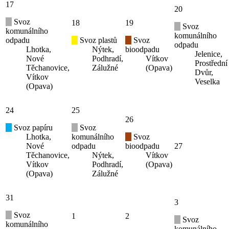
17
20
Svoz
18
19
Svoz
komunálního
komunálního
odpadu
Svoz plastů
Svoz
odpadu
Lhotka,
Nýtek,
bioodpadu
Jelenice,
Nové
Podhradí,
Vítkov
Prostřední
Těchanovice,
Zálužné
(Opava)
Dvůr,
Vítkov
Veselka
(Opava)
24
25
26
Svoz papíru
Svoz
Lhotka,
komunálního
Svoz
Nové
odpadu
bioodpadu
27
Těchanovice,
Nýtek,
Vítkov
Vítkov
Podhradí,
(Opava)
(Opava)
Zálužné
31
3
Svoz
1
2
Svoz
komunálního
komunálního