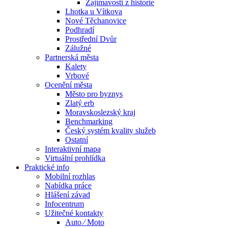
Zajímavosti z historie
Lhotka u Vítkova
Nové Těchanovice
Podhradí
Prostřední Dvůr
Zálužné
Partnerská města
Kalety
Vrbové
Ocenění města
Město pro byznys
Zlatý erb
Moravskoslezský kraj
Benchmarking
Český systém kvality služeb
Ostatní
Interaktivní mapa
Virtuální prohlídka
Praktické info
Mobilní rozhlas
Nabídka práce
Hlášení závad
Infocentrum
Užitečné kontakty
Auto ⁄ Moto