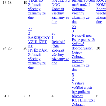
VÍKEND
NA JEDNU
planeta
Po čem
KOU
17
18
19
Zobrazit
NOC
muži touží 2
KOM
všechny
Zobrazit
Zobrazit
Zobraz
záznamy ze
všechny
všechny
všech
dne
záznamy ze
záznamy ze
zázna
dne
dne
dne
29
27
3
2
28
Netopýří noc
BARDOTKY
1
Esa z pralesa 2:
VZHLÍŽET
Rebelská
Světové
KE
jízda
24
25
26
dobrodružství
30
HVĚZDÁM
Zobrazit
Ostrov
Zobrazit
všechny
Zobrazit
všechny
záznamy ze
všechny
záznamy ze
dne
záznamy ze
dne
dne
5
2
Výstava
voříšků a psů
bez průkazu
31
1
2
3
4
původu
6
KOTLÍKFEST
Zobrazit