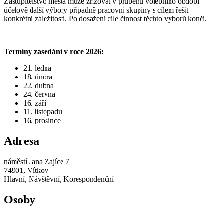
Zastupitelstvo města může zřizovat v průběhu volebního období
účelově další výbory případně pracovní skupiny s cílem řešit
konkrétní záležitosti. Po dosažení cíle činnost těchto výborů končí.
Termíny zasedání v roce 2026:
21. ledna
18. února
22. dubna
24. června
16. září
11. listopadu
16. prosince
Adresa
náměstí Jana Zajíce 7
74901, Vítkov
Hlavní, Návštěvní, Korespondenční
Osoby