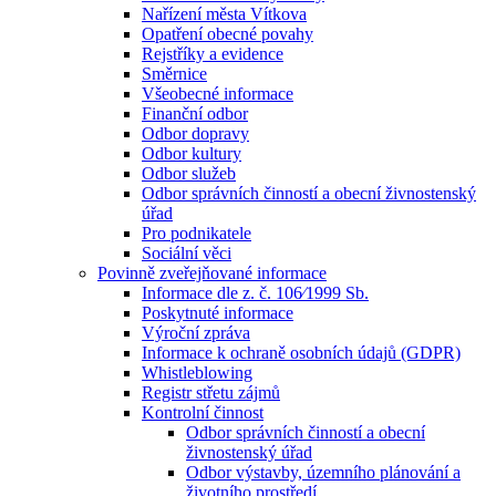
Nařízení města Vítkova
Opatření obecné povahy
Rejstříky a evidence
Směrnice
Všeobecné informace
Finanční odbor
Odbor dopravy
Odbor kultury
Odbor služeb
Odbor správních činností a obecní živnostenský
úřad
Pro podnikatele
Sociální věci
Povinně zveřejňované informace
Informace dle z. č. 106⁄1999 Sb.
Poskytnuté informace
Výroční zpráva
Informace k ochraně osobních údajů (GDPR)
Whistleblowing
Registr střetu zájmů
Kontrolní činnost
Odbor správních činností a obecní
živnostenský úřad
Odbor výstavby, územního plánování a
životního prostředí