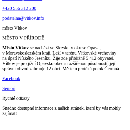
+420 556 312 200
podatelna@vitkov.info
město
Vítkov
MĚSTO V PŘÍRODĚ
Město Vítkov
se nachází ve Slezsku v okrese Opava,
v Moravskoslezském kraji. Leží v terénu Vítkovské vrchoviny
na úpatí Nízkého Jeseníku. Žije zde přibližně 5 412 obyvatel.
Vítkov je pro jižní Opavsko obec s rozšířenou působností; její
správní obvod zahrnuje 12 obcí. Městem protéká potok Čermná.
Facebook
Senioři
Rychlé odkazy
Snadno dostupné informace z našich stránek, které by vás mohly
zajímat!