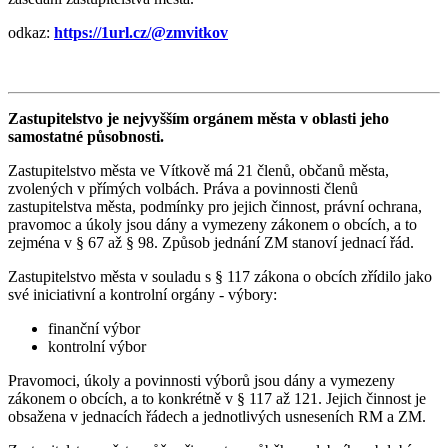
odkaz:
https://1url.cz/@zmvitkov
Zastupitelstvo je nejvyšším orgánem města v oblasti jeho
samostatné působnosti.
Zastupitelstvo města ve Vítkově má 21 členů, občanů města,
zvolených v přímých volbách. Práva a povinnosti členů
zastupitelstva města, podmínky pro jejich činnost, právní ochrana,
pravomoc a úkoly jsou dány a vymezeny zákonem o obcích, a to
zejména v § 67 až § 98. Způsob jednání ZM stanoví jednací řád.
Zastupitelstvo města v souladu s § 117 zákona o obcích zřídilo jako
své iniciativní a kontrolní orgány - výbory:
finanční výbor
kontrolní výbor
Pravomoci, úkoly a povinnosti výborů jsou dány a vymezeny
zákonem o obcích, a to konkrétně v § 117 až 121. Jejich činnost je
obsažena v jednacích řádech a jednotlivých usneseních RM a ZM.