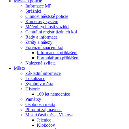
Městská policie
Informace MP
Strážníci
Činnost městské policie
Kamerový systém
Měření rychlosti vozidel
Centrální registr jízdních kol
Rady a informace
Ztráty a nálezy
Forenzní značení kol
Informace k přihlášení
Formulář pro přihlášení
Nalezená zvířata
Město
Základní informace
Lokalizace
Symboly města
Historie
100 let nemocnice
Památky
Osobnosti města
Přírodní zajímavosti
Místní části města Vítkova
Jelenice
Klokočov