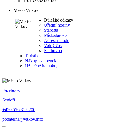
Č.ú.: 19-1323821/0100
Město Vítkov
Důležité odkazy
Úřední hodiny
Starosta
Místostarosta
Adresář úřadu
Volný čas
Knihovna
Turistika
Nákup vstupenek
Užitečné kontakty
Facebook
Senioři
+420 556 312 200
podatelna@vitkov.info