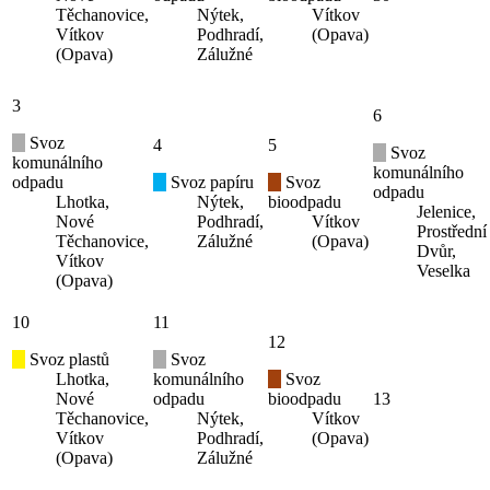
Těchanovice,
Nýtek,
Vítkov
Vítkov
Podhradí,
(Opava)
(Opava)
Zálužné
3
6
Svoz
4
5
Svoz
komunálního
komunálního
odpadu
Svoz papíru
Svoz
odpadu
Lhotka,
Nýtek,
bioodpadu
Jelenice,
Nové
Podhradí,
Vítkov
Prostřední
Těchanovice,
Zálužné
(Opava)
Dvůr,
Vítkov
Veselka
(Opava)
10
11
12
Svoz plastů
Svoz
Lhotka,
komunálního
Svoz
Nové
odpadu
bioodpadu
13
Těchanovice,
Nýtek,
Vítkov
Vítkov
Podhradí,
(Opava)
(Opava)
Zálužné