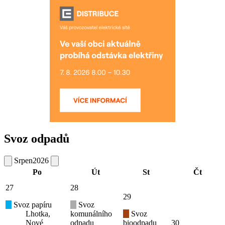
Svoz odpadů
Srpen
2026
Po
Út
St
Čt
27
28
29
Svoz papíru
Svoz
Lhotka,
komunálního
Svoz
Nové
odpadu
bioodpadu
30