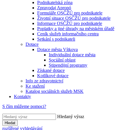
Podnikatelská zóna
Zpravodaj Apropó
Formuláře OSČŽÚ pro podnikatele
Životní situace OSČŽÚ pro podnikatele
Informace OSČŽÚ pro podnikatele
Poplatky a jiné úhrady na městském úřadě
Ceník služeb informačního centra
Setkání s podnikateli
Dotace
Dotace města Vítkova
Individuální dotace města
Sociální oblast
Stipendijní programy
Získané dotace
Kotlíkové dotace
Info ze zdravotnictví
Ke stažení
Katalog sociálních služeb MSK
Kontakty
S čím můžeme pomoci?
Hledaný výraz
Hledat
rozšířené vyhledávání