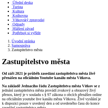
Úřední deska
Turista
Kultura
Knihovna
Vítkovský zpravodaj
Odpady
Hlášení závad
Potřebuji si vyřídit
Úvodní stránka
Samospráva
Zastupitelstvo města
Zastupitelstvo města
Od září 2021 je průběh zasedání zastupitelstva města živě
přenášen na oficiálním Youtube kanálu města Vítkova.
Na základě Jednacího řádu Zastupitelstva města Vítkov se z
jednání zastupitelstva města provádí zvukový a obrazový živý
přenos, který je v souladu s § 97 zákona o obcích přenášen online
na oficiálním youtube live kanálu města Vítkova. Živé vysílání je
k dispozici pouze v uvedený den a od uvedeného času do konce
zasedání zastupitelstva města.