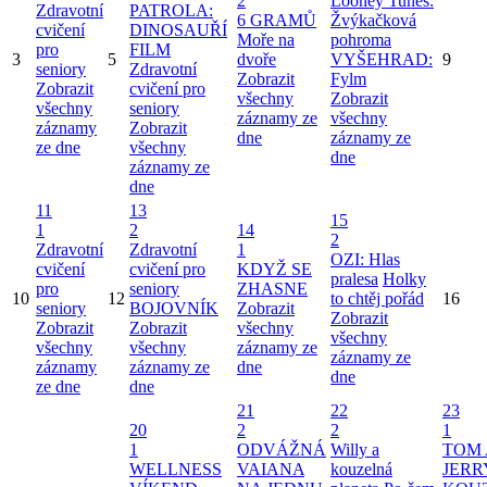
2
Looney Tunes:
Zdravotní
PATROLA:
6 GRAMŮ
Žvýkačková
cvičení
DINOSAUŘÍ
Moře na
pohroma
pro
FILM
3
5
dvoře
VYŠEHRAD:
9
seniory
Zdravotní
Zobrazit
Fylm
Zobrazit
cvičení pro
všechny
Zobrazit
všechny
seniory
záznamy ze
všechny
záznamy
Zobrazit
dne
záznamy ze
ze dne
všechny
dne
záznamy ze
dne
11
13
15
1
2
14
2
Zdravotní
Zdravotní
1
OZI: Hlas
cvičení
cvičení pro
KDYŽ SE
pralesa
Holky
pro
seniory
ZHASNE
10
12
to chtěj pořád
16
seniory
BOJOVNÍK
Zobrazit
Zobrazit
Zobrazit
Zobrazit
všechny
všechny
všechny
všechny
záznamy ze
záznamy ze
záznamy
záznamy ze
dne
dne
ze dne
dne
21
22
23
20
2
2
1
1
ODVÁŽNÁ
Willy a
TOM 
WELLNESS
VAIANA
kouzelná
JERR