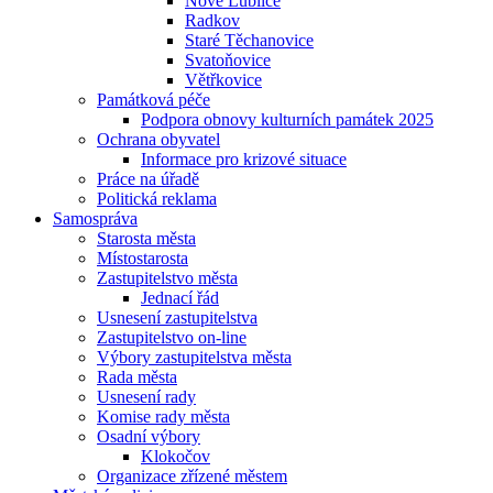
Nové Lublice
Radkov
Staré Těchanovice
Svatoňovice
Větřkovice
Památková péče
Podpora obnovy kulturních památek 2025
Ochrana obyvatel
Informace pro krizové situace
Práce na úřadě
Politická reklama
Samospráva
Starosta města
Místostarosta
Zastupitelstvo města
Jednací řád
Usnesení zastupitelstva
Zastupitelstvo on-line
Výbory zastupitelstva města
Rada města
Usnesení rady
Komise rady města
Osadní výbory
Klokočov
Organizace zřízené městem