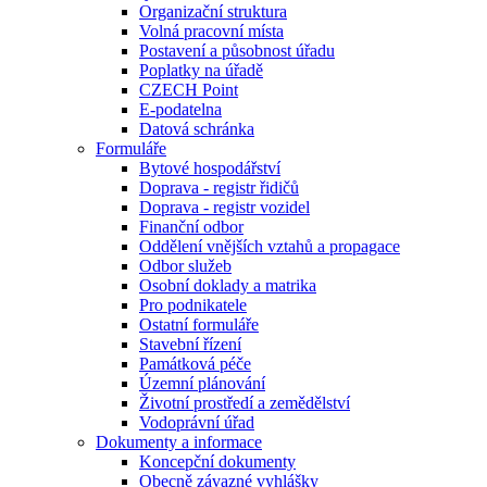
Organizační struktura
Volná pracovní místa
Postavení a působnost úřadu
Poplatky na úřadě
CZECH Point
E-podatelna
Datová schránka
Formuláře
Bytové hospodářství
Doprava - registr řidičů
Doprava - registr vozidel
Finanční odbor
Oddělení vnějších vztahů a propagace
Odbor služeb
Osobní doklady a matrika
Pro podnikatele
Ostatní formuláře
Stavební řízení
Památková péče
Územní plánování
Životní prostředí a zemědělství
Vodoprávní úřad
Dokumenty a informace
Koncepční dokumenty
Obecně závazné vyhlášky