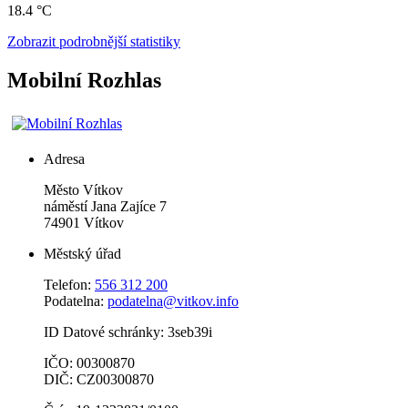
18.4 °C
Zobrazit podrobnější statistiky
Mobilní Rozhlas
Adresa
Město Vítkov
náměstí Jana Zajíce 7
74901 Vítkov
Městský úřad
Telefon:
556 312 200
Podatelna:
podatelna@vitkov.info
ID Datové schránky: 3seb39i
IČO: 00300870
DIČ: CZ00300870