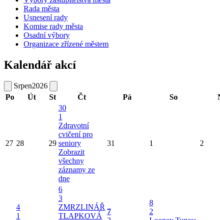
Rada města
Usnesení rady
Komise rady města
Osadní výbory
Organizace zřízené městem
Kalendář akcí
Srpen
2026
Po
Út
St
Čt
Pá
So
30
1
Zdravotní
cvičení pro
27
28
29
seniory
31
1
2
Zobrazit
všechny
záznamy ze
dne
6
3
8
4
ZMRZLINÁŘ
7
2
1
TLAPKOVÁ