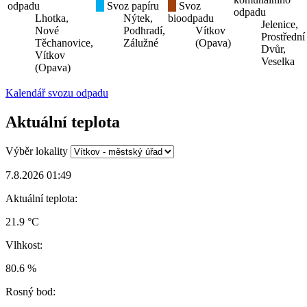
odpadu
Svoz papíru
Svoz
odpadu
Lhotka,
Nýtek,
bioodpadu
Jelenice,
Nové
Podhradí,
Vítkov
Prostřední
Těchanovice,
Zálužné
(Opava)
Dvůr,
Vítkov
Veselka
(Opava)
Kalendář svozu odpadu
Aktuální teplota
Výběr lokality
7.8.2026 01:49
Aktuální teplota:
21.9 °C
Vlhkost:
80.6 %
Rosný bod: