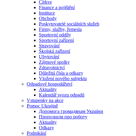
Církve
Finance a pojištění
Instituce
Obchody
Poskytovatelé sociálních služeb
Firmy, služby, řemesla
Sportovní oddíly
Sportovní zařízení
Stravování
Školská zařízení
Ubytování
Zájmové spolky
Zdravotnictví
Důležitá čísla a odkazy
Vložení nového subjektu
Odpadové hospodářství
Aktuality
Kalendář svozu odpadů
Vstupenky na akce
Pomoc Ukrajině
Допомога громадянам України
Пропозиція про роботу
Aktuality
Odkazy
Podnikání