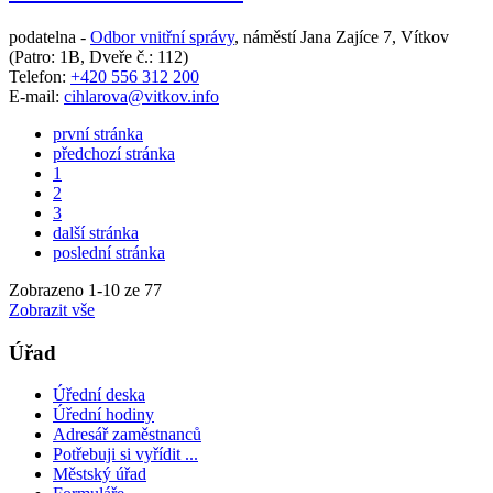
podatelna -
Odbor vnitřní správy
,
náměstí Jana Zajíce 7, Vítkov
(Patro: 1B, Dveře č.: 112)
Telefon:
+420 556 312 200
E-mail:
cihlarova@vitkov.info
první stránka
předchozí stránka
1
2
3
další stránka
poslední stránka
Zobrazeno
1
-
10
ze 77
Zobrazit vše
Úřad
Úřední deska
Úřední hodiny
Adresář zaměstnanců
Potřebuji si vyřídit ...
Městský úřad