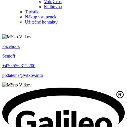
Volný čas
Knihovna
Turistika
Nákup vstupenek
Užitečné kontakty
Facebook
Senioři
+420 556 312 200
podatelna@vitkov.info