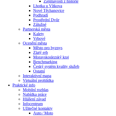
Zajímavosti z historie
Lhotka u Vítkova
Nové Těchanovice
Podhradí
Prostřední Dvůr
Zálužné
Partnerská města
Kalety
Vrbové
Ocenění města
Město pro byznys
Zlatý erb
Moravskoslezský kraj
Benchmarking
Český systém kvality služeb
Ostatní
Interaktivní mapa
Virtuální prohlídka
Praktické info
Mobilní rozhlas
Nabídka práce
Hlášení závad
Infocentrum
Užitečné kontakty
Auto ⁄ Moto