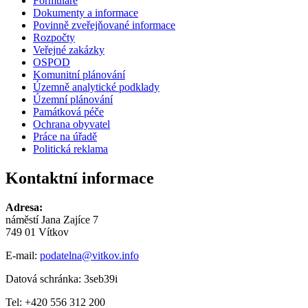
Formuláře
Dokumenty a informace
Povinně zveřejňované informace
Rozpočty
Veřejné zakázky
OSPOD
Komunitní plánování
Územně analytické podklady
Územní plánování
Památková péče
Ochrana obyvatel
Práce na úřadě
Politická reklama
Kontaktní informace
Adresa:
náměstí Jana Zajíce 7
749 01 Vítkov
E-mail:
podatelna@vitkov.info
Datová schránka: 3seb39i
Tel: +420 556 312 200