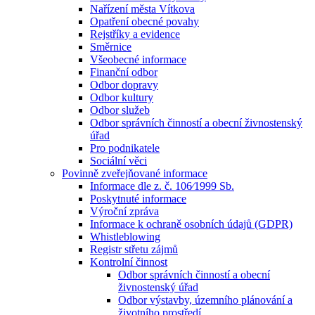
Nařízení města Vítkova
Opatření obecné povahy
Rejstříky a evidence
Směrnice
Všeobecné informace
Finanční odbor
Odbor dopravy
Odbor kultury
Odbor služeb
Odbor správních činností a obecní živnostenský
úřad
Pro podnikatele
Sociální věci
Povinně zveřejňované informace
Informace dle z. č. 106⁄1999 Sb.
Poskytnuté informace
Výroční zpráva
Informace k ochraně osobních údajů (GDPR)
Whistleblowing
Registr střetu zájmů
Kontrolní činnost
Odbor správních činností a obecní
živnostenský úřad
Odbor výstavby, územního plánování a
životního prostředí