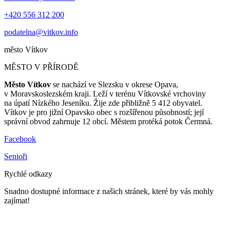
+420 556 312 200
podatelna@vitkov.info
město
Vítkov
MĚSTO V PŘÍRODĚ
Město Vítkov
se nachází ve Slezsku v okrese Opava,
v Moravskoslezském kraji. Leží v terénu Vítkovské vrchoviny
na úpatí Nízkého Jeseníku. Žije zde přibližně 5 412 obyvatel.
Vítkov je pro jižní Opavsko obec s rozšířenou působností; její
správní obvod zahrnuje 12 obcí. Městem protéká potok Čermná.
Facebook
Senioři
Rychlé odkazy
Snadno dostupné informace z našich stránek, které by vás mohly
zajímat!