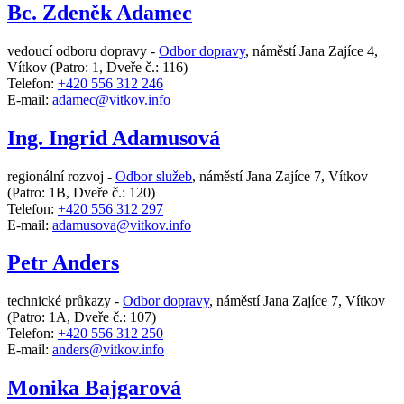
Bc. Zdeněk Adamec
vedoucí odboru dopravy -
Odbor dopravy
,
náměstí Jana Zajíce 4,
Vítkov
(Patro: 1, Dveře č.: 116)
Telefon:
+420 556 312 246
E-mail:
adamec@vitkov.info
Ing. Ingrid Adamusová
regionální rozvoj -
Odbor služeb
,
náměstí Jana Zajíce 7, Vítkov
(Patro: 1B, Dveře č.: 120)
Telefon:
+420 556 312 297
E-mail:
adamusova@vitkov.info
Petr Anders
technické průkazy -
Odbor dopravy
,
náměstí Jana Zajíce 7, Vítkov
(Patro: 1A, Dveře č.: 107)
Telefon:
+420 556 312 250
E-mail:
anders@vitkov.info
Monika Bajgarová