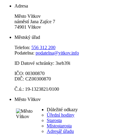
Adresa
Město Vítkov
náměstí Jana Zajíce 7
74901 Vítkov
Městský úřad
Telefon:
556 312 200
Podatelna:
podatelna@vitkov.info
ID Datové schránky: 3seb39i
IČO: 00300870
DIČ: CZ00300870
Č.ú.: 19-1323821/0100
Město Vítkov
Důležité odkazy
Úřední hodiny
Starosta
Místostarosta
Adresář úřadu