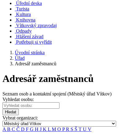
Úřední deska
Turista
Kultura
Knihovna
Vítkovský zpravodaj
Odpady
Hlášení závad
Potřebuji si vyřídit
Úvodní stránka
Úřad
Adresář zaměstnanců
Adresář zaměstnanců
Seznam osob a kontaktní spojení (Městský úřad Vítkov)
Vyhledat osobu:
Hledat
Vybrat organizaci:
A
B
C
Č
D
F
G
H
J
K
L
M
O
P
R
S
Š
T
U
V