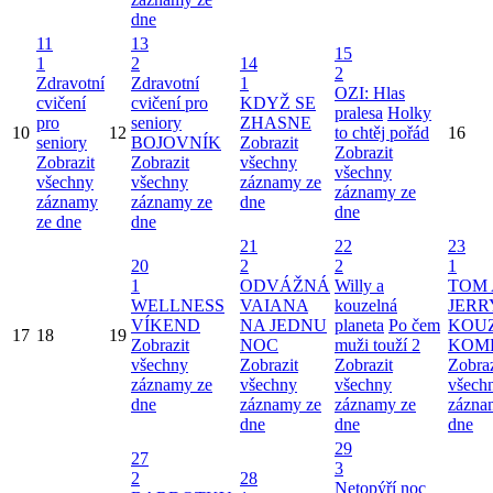
dne
11
13
15
1
2
14
2
Zdravotní
Zdravotní
1
OZI: Hlas
cvičení
cvičení pro
KDYŽ SE
pralesa
Holky
pro
seniory
ZHASNE
10
12
to chtěj pořád
16
seniory
BOJOVNÍK
Zobrazit
Zobrazit
Zobrazit
Zobrazit
všechny
všechny
všechny
všechny
záznamy ze
záznamy ze
záznamy
záznamy ze
dne
dne
ze dne
dne
21
22
23
20
2
2
1
1
ODVÁŽNÁ
Willy a
TOM 
WELLNESS
VAIANA
kouzelná
JERR
VÍKEND
NA JEDNU
planeta
Po čem
KOU
17
18
19
Zobrazit
NOC
muži touží 2
KOM
všechny
Zobrazit
Zobrazit
Zobraz
záznamy ze
všechny
všechny
všech
dne
záznamy ze
záznamy ze
zázna
dne
dne
dne
29
27
3
2
28
Netopýří noc