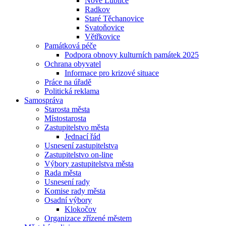
Nové Lublice
Radkov
Staré Těchanovice
Svatoňovice
Větřkovice
Památková péče
Podpora obnovy kulturních památek 2025
Ochrana obyvatel
Informace pro krizové situace
Práce na úřadě
Politická reklama
Samospráva
Starosta města
Místostarosta
Zastupitelstvo města
Jednací řád
Usnesení zastupitelstva
Zastupitelstvo on-line
Výbory zastupitelstva města
Rada města
Usnesení rady
Komise rady města
Osadní výbory
Klokočov
Organizace zřízené městem