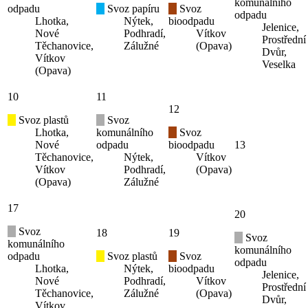
komunálního
odpadu
Svoz papíru
Svoz
odpadu
Lhotka,
Nýtek,
bioodpadu
Jelenice,
Nové
Podhradí,
Vítkov
Prostřední
Těchanovice,
Zálužné
(Opava)
Dvůr,
Vítkov
Veselka
(Opava)
10
11
12
Svoz plastů
Svoz
Lhotka,
komunálního
Svoz
Nové
odpadu
bioodpadu
13
Těchanovice,
Nýtek,
Vítkov
Vítkov
Podhradí,
(Opava)
(Opava)
Zálužné
17
20
Svoz
18
19
Svoz
komunálního
komunálního
odpadu
Svoz plastů
Svoz
odpadu
Lhotka,
Nýtek,
bioodpadu
Jelenice,
Nové
Podhradí,
Vítkov
Prostřední
Těchanovice,
Zálužné
(Opava)
Dvůr,
Vítkov