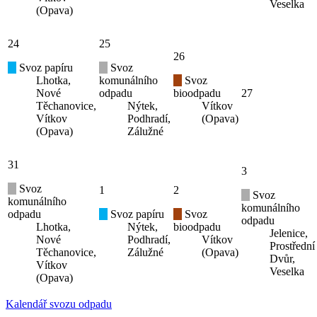
Veselka
(Opava)
24
25
26
Svoz papíru
Svoz
Lhotka,
komunálního
Svoz
Nové
odpadu
bioodpadu
27
Těchanovice,
Nýtek,
Vítkov
Vítkov
Podhradí,
(Opava)
(Opava)
Zálužné
31
3
Svoz
1
2
Svoz
komunálního
komunálního
odpadu
Svoz papíru
Svoz
odpadu
Lhotka,
Nýtek,
bioodpadu
Jelenice,
Nové
Podhradí,
Vítkov
Prostřední
Těchanovice,
Zálužné
(Opava)
Dvůr,
Vítkov
Veselka
(Opava)
Kalendář svozu odpadu