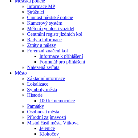
Městská policie
Informace MP
Strážníci
Činnost městské policie
Kamerový systém
Měření rychlosti vozidel
Centrální registr jízdních kol
Rady a informace
Ztráty a nálezy
Forenzní značení kol
Informace k přihlášení
Formulář pro přihlášení
Nalezená zvířata
Město
Základní informace
Lokalizace
Symboly města
Historie
100 let nemocnice
Památky
Osobnosti města
Přírodní zajímavosti
Místní části města Vítkova
Jelenice
Klokočov