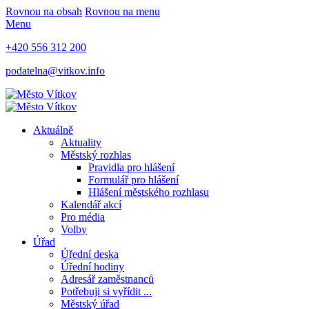
Rovnou na obsah
Rovnou na menu
Menu
+420 556 312 200
podatelna@vitkov.info
Aktuálně
Aktuality
Městský rozhlas
Pravidla pro hlášení
Formulář pro hlášení
Hlášení městského rozhlasu
Kalendář akcí
Pro média
Volby
Úřad
Úřední deska
Úřední hodiny
Adresář zaměstnanců
Potřebuji si vyřídit ...
Městský úřad