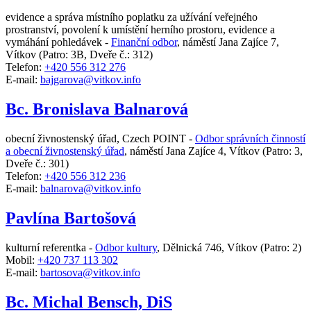
evidence a správa místního poplatku za užívání veřejného
prostranství, povolení k umístění herního prostoru, evidence a
vymáhání pohledávek -
Finanční odbor
,
náměstí Jana Zajíce 7,
Vítkov
(Patro: 3B, Dveře č.: 312)
Telefon:
+420 556 312 276
E-mail:
bajgarova@vitkov.info
Bc. Bronislava Balnarová
obecní živnostenský úřad, Czech POINT -
Odbor správních činností
a obecní živnostenský úřad
,
náměstí Jana Zajíce 4, Vítkov
(Patro: 3,
Dveře č.: 301)
Telefon:
+420 556 312 236
E-mail:
balnarova@vitkov.info
Pavlína Bartošová
kulturní referentka -
Odbor kultury
,
Dělnická 746, Vítkov
(Patro: 2)
Mobil:
+420 737 113 302
E-mail:
bartosova@vitkov.info
Bc. Michal Bensch, DiS