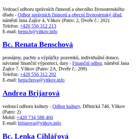
Vedoucí odboru správních činností a obecního živnostenského
úřadu -
Odbor správních činností a obecní živnostenský úřad
,
náměstí Jana Zajíce 4, Vítkov
(Patro: 2, Dveře č.: 202)
Telefon:
+420 556 312 213
E-mail:
bensch@vitkov.info
Bc. Renata Benschová
pronájmy, pachty a výpůjčky pozemků, individuální dotace,
návratné finanční výpomoci, dary -
Finanční odbor
,
náměstí Jana
Zajíce 7, Vítkov
(Patro: 2A, Dveře č.: 209)
Telefon:
+420 556 312 292
E-mail:
benschova@vitkov.info
Andrea Brijarová
vedoucí odboru kultury -
Odbor kultury
,
Dělnická 746, Vítkov
(Patro: 2)
Mobil:
+420 734 588 460
E-mail:
brijarova@vitkov.info
Bc. Lenka Cihlářová