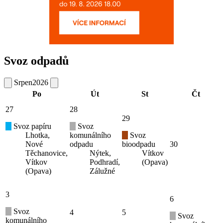
Svoz odpadů
Srpen
2026
Po
Út
St
Čt
27
28
29
Svoz papíru
Svoz
Lhotka,
komunálního
Svoz
Nové
odpadu
bioodpadu
30
Těchanovice,
Nýtek,
Vítkov
Vítkov
Podhradí,
(Opava)
(Opava)
Zálužné
3
6
Svoz
4
5
Svoz
komunálního