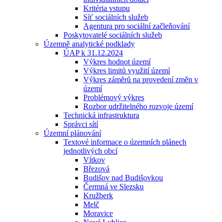
Kritéria vstupu
Síť sociálních služeb
Agentura pro sociální začleňování
Poskytovatelé sociálních služeb
Územně analytické podklady
ÚAP k 31.12.2024
Výkres hodnot území
Výkres limitů využití území
Výkres záměrů na provedení změn v
území
Problémový výkres
Rozbor udržitelného rozvoje území
Technická infrastruktura
Správci sítí
Územní plánování
Textové informace o územních plánech
jednotlivých obcí
Vítkov
Březová
Budišov nad Budišovkou
Čermná ve Slezsku
Kružberk
Melč
Moravice