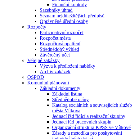
Finanční kontroly
Sazebníky úhrad
Seznam nejdůležitějších předpisů
Oprávněné úřední osoby
Rozpočty
Participativní rozpočet
Rozpočet města
Rozpočtová opatření
Střednědobý výhled
Závěrečný účet
Veřejné zakázky
Výzva k předložení nabídky
Archiv zakázek
OSPOD
Komunitní plánování
Základní dokumenty
Základní listina
Střednědobé plány
Katalog sociálních a souvisejících služeb
města Vítkova
Jednací řád řídící a realizační skupiny
Jednací řád pracovních skupin
Organizační struktura KPSS ve Vítkově
Zásady a metodika pro poskytování
individuálních dotací