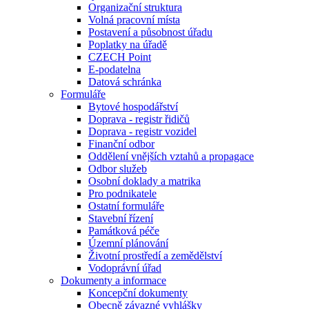
Organizační struktura
Volná pracovní místa
Postavení a působnost úřadu
Poplatky na úřadě
CZECH Point
E-podatelna
Datová schránka
Formuláře
Bytové hospodářství
Doprava - registr řidičů
Doprava - registr vozidel
Finanční odbor
Oddělení vnějších vztahů a propagace
Odbor služeb
Osobní doklady a matrika
Pro podnikatele
Ostatní formuláře
Stavební řízení
Památková péče
Územní plánování
Životní prostředí a zemědělství
Vodoprávní úřad
Dokumenty a informace
Koncepční dokumenty
Obecně závazné vyhlášky