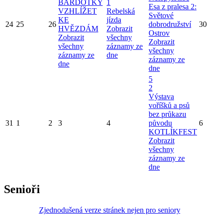
BARDOTKY
1
Esa z pralesa 2:
VZHLÍŽET
Rebelská
Světové
KE
jízda
24
25
26
dobrodružství
30
HVĚZDÁM
Zobrazit
Ostrov
Zobrazit
všechny
Zobrazit
všechny
záznamy ze
všechny
záznamy ze
dne
záznamy ze
dne
dne
5
2
Výstava
voříšků a psů
bez průkazu
31
1
2
3
4
původu
6
KOTLÍKFEST
Zobrazit
všechny
záznamy ze
dne
Senioři
Zjednodušená verze stránek nejen pro seniory