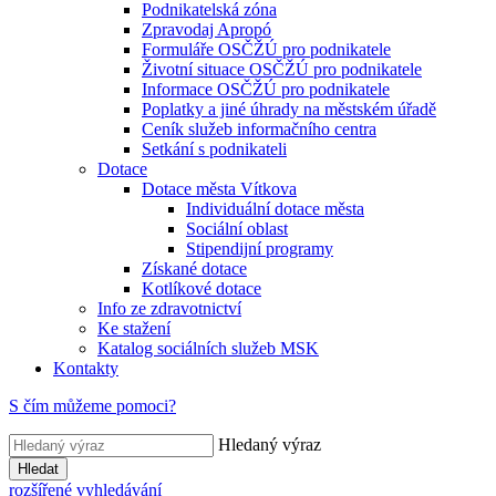
Podnikatelská zóna
Zpravodaj Apropó
Formuláře OSČŽÚ pro podnikatele
Životní situace OSČŽÚ pro podnikatele
Informace OSČŽÚ pro podnikatele
Poplatky a jiné úhrady na městském úřadě
Ceník služeb informačního centra
Setkání s podnikateli
Dotace
Dotace města Vítkova
Individuální dotace města
Sociální oblast
Stipendijní programy
Získané dotace
Kotlíkové dotace
Info ze zdravotnictví
Ke stažení
Katalog sociálních služeb MSK
Kontakty
S čím můžeme pomoci?
Hledaný výraz
Hledat
rozšířené vyhledávání