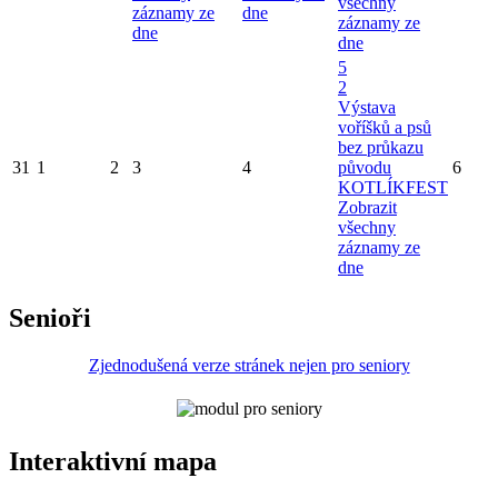
všechny
záznamy ze
dne
záznamy ze
dne
dne
5
2
Výstava
voříšků a psů
bez průkazu
31
1
2
3
4
původu
6
KOTLÍKFEST
Zobrazit
všechny
záznamy ze
dne
Senioři
Zjednodušená verze stránek nejen pro seniory
Interaktivní mapa