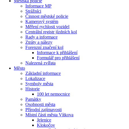
Městská policie
Informace MP
Strážníci
Činnost městské policie
Kamerový systém
Měření rychlosti vozidel
Centrální registr jízdních kol
Rady a informace
Ztráty a nálezy
Forenzní značení kol
Informace k přihlášení
Formulář pro přihlášení
Nalezená zvířata
Město
Základní informace
Lokalizace
Symboly města
Historie
100 let nemocnice
Památky
Osobnosti města
Přírodní zajímavosti
Místní části města Vítkova
Jelenice
Klokočov