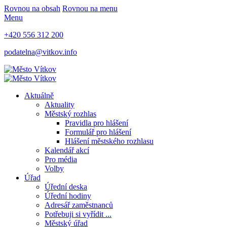
Rovnou na obsah
Rovnou na menu
Menu
+420 556 312 200
podatelna@vitkov.info
Aktuálně
Aktuality
Městský rozhlas
Pravidla pro hlášení
Formulář pro hlášení
Hlášení městského rozhlasu
Kalendář akcí
Pro média
Volby
Úřad
Úřední deska
Úřední hodiny
Adresář zaměstnanců
Potřebuji si vyřídit ...
Městský úřad