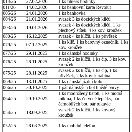
014/26
27.02.2026
1 ks fitness hodinky
011/26
14.02.2026
1 ks bankovní karta Revolut
005/26
24.01.2026
1 ks bankovka
004/26
21.01.2026
svazek 3 ks dozických klíčů
svazek 4 ks dozických klíčů, 1 ks
003/26
19.01.2026
plechový štítek, 4 ks kov. kroužek
080/25
16.12.2025
svazek 4 ks klíčů, 1 ks přívěsek
1 ks klíč, 1 ks barevný označník, 1 ks
079/25
07.12.2025
kov. kroužek
077/25
29.11.2025
1 ks dámské hodinky
svazek 2 ks klíčů, 1 ks čip, 3 ks kov.
076/25
28.11.2025
kroužek
svazek 2 ks klíčů, 1 ks čip, 1 ks
075/25
28.11.2025
přívěšek, 2 ks kov. karabina
069/25
13.11.2025
1 ks dámské jízdní kolo
066/25
30.10.2025
1 pár dámských bot hnědé barvy
1 ks modrošedý batoh, 1 ks modrá
064/25
29.10.2025
mikina, 1 ks červené tepláky, pár
černobílých bot, pár rukavic
svazek 2 ks klíčů, 1 ks kovový
054/25
18.09.2025
kroužek
052/25
28.08.2025
1 ks mobilní telefon