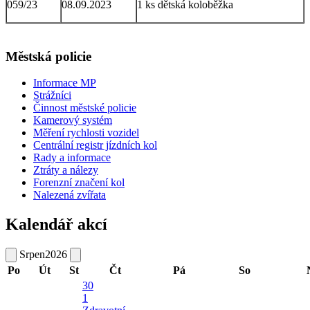
059/23
08.09.2023
1 ks dětská koloběžka
Městská policie
Informace MP
Strážníci
Činnost městské policie
Kamerový systém
Měření rychlosti vozidel
Centrální registr jízdních kol
Rady a informace
Ztráty a nálezy
Forenzní značení kol
Nalezená zvířata
Kalendář akcí
Srpen
2026
Po
Út
St
Čt
Pá
So
30
1