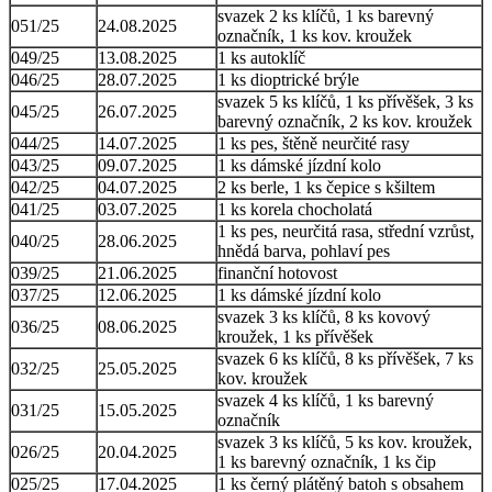
svazek 2 ks klíčů, 1 ks barevný
051/25
24.08.2025
označník, 1 ks kov. kroužek
049/25
13.08.2025
1 ks autoklíč
046/25
28.07.2025
1 ks dioptrické brýle
svazek 5 ks klíčů, 1 ks přívěšek, 3 ks
045/25
26.07.2025
barevný označník, 2 ks kov. kroužek
044/25
14.07.2025
1 ks pes, štěně neurčité rasy
043/25
09.07.2025
1 ks dámské jízdní kolo
042/25
04.07.2025
2 ks berle, 1 ks čepice s kšiltem
041/25
03.07.2025
1 ks korela chocholatá
1 ks pes, neurčitá rasa, střední vzrůst,
040/25
28.06.2025
hnědá barva, pohlaví pes
039/25
21.06.2025
finanční hotovost
037/25
12.06.2025
1 ks dámské jízdní kolo
svazek 3 ks klíčů, 8 ks kovový
036/25
08.06.2025
kroužek, 1 ks přívěšek
svazek 6 ks klíčů, 8 ks přívěšek, 7 ks
032/25
25.05.2025
kov. kroužek
svazek 4 ks klíčů, 1 ks barevný
031/25
15.05.2025
označník
svazek 3 ks klíčů, 5 ks kov. kroužek,
026/25
20.04.2025
1 ks barevný označník, 1 ks čip
025/25
17.04.2025
1 ks černý plátěný batoh s obsahem