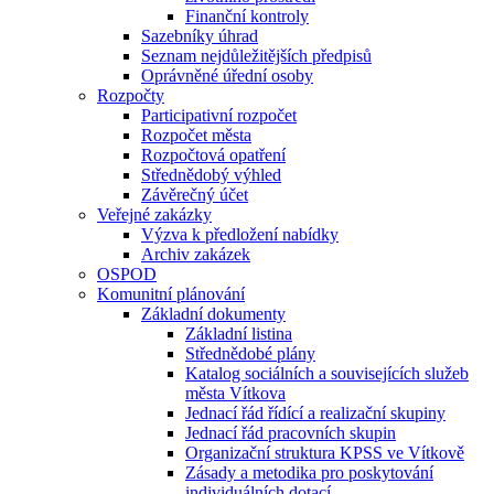
Finanční kontroly
Sazebníky úhrad
Seznam nejdůležitějších předpisů
Oprávněné úřední osoby
Rozpočty
Participativní rozpočet
Rozpočet města
Rozpočtová opatření
Střednědobý výhled
Závěrečný účet
Veřejné zakázky
Výzva k předložení nabídky
Archiv zakázek
OSPOD
Komunitní plánování
Základní dokumenty
Základní listina
Střednědobé plány
Katalog sociálních a souvisejících služeb
města Vítkova
Jednací řád řídící a realizační skupiny
Jednací řád pracovních skupin
Organizační struktura KPSS ve Vítkově
Zásady a metodika pro poskytování
individuálních dotací