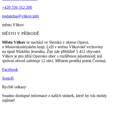
+420 556 312 200
podatelna@vitkov.info
město
Vítkov
MĚSTO V PŘÍRODĚ
Město Vítkov
se nachází ve Slezsku v okrese Opava,
v Moravskoslezském kraji. Leží v terénu Vítkovské vrchoviny
na úpatí Nízkého Jeseníku. Žije zde přibližně 5 412 obyvatel.
Vítkov je pro jižní Opavsko obec s rozšířenou působností; její
správní obvod zahrnuje 12 obcí. Městem protéká potok Čermná.
Facebook
Senioři
Rychlé odkazy
Snadno dostupné informace z našich stránek, které by vás mohly
zajímat!