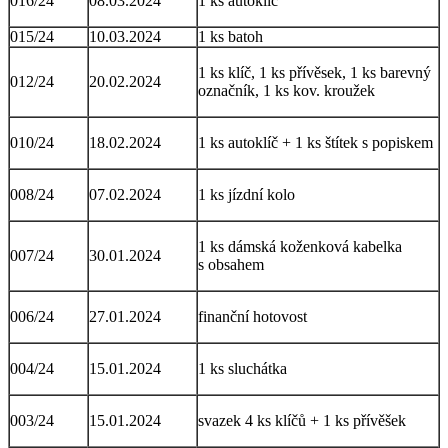
016/24
08.03.2024
1 ks autoklíč
015/24
10.03.2024
1 ks batoh
1 ks klíč, 1 ks přívěsek, 1 ks barevný
012/24
20.02.2024
označník, 1 ks kov. kroužek
010/24
18.02.2024
1 ks autoklíč + 1 ks štítek s popiskem
008/24
07.02.2024
1 ks jízdní kolo
1 ks dámská koženková kabelka
007/24
30.01.2024
s obsahem
006/24
27.01.2024
finanční hotovost
004/24
15.01.2024
1 ks sluchátka
003/24
15.01.2024
svazek 4 ks klíčů + 1 ks přívěšek