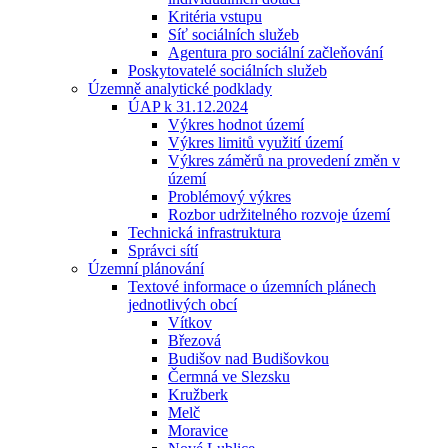
Kritéria vstupu
Síť sociálních služeb
Agentura pro sociální začleňování
Poskytovatelé sociálních služeb
Územně analytické podklady
ÚAP k 31.12.2024
Výkres hodnot území
Výkres limitů využití území
Výkres záměrů na provedení změn v
území
Problémový výkres
Rozbor udržitelného rozvoje území
Technická infrastruktura
Správci sítí
Územní plánování
Textové informace o územních plánech
jednotlivých obcí
Vítkov
Březová
Budišov nad Budišovkou
Čermná ve Slezsku
Kružberk
Melč
Moravice