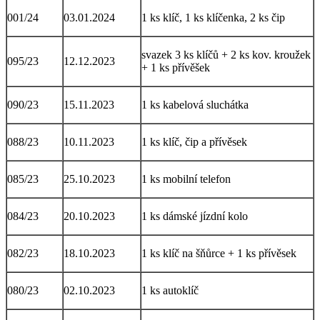
001/24
03.01.2024
1 ks klíč, 1 ks klíčenka, 2 ks čip
svazek 3 ks klíčů + 2 ks kov. kroužek
095/23
12.12.2023
+ 1 ks přívěšek
090/23
15.11.2023
1 ks kabelová sluchátka
088/23
10.11.2023
1 ks klíč, čip a přívěsek
085/23
25.10.2023
1 ks mobilní telefon
084/23
20.10.2023
1 ks dámské jízdní kolo
082/23
18.10.2023
1 ks klíč na šňůrce + 1 ks přívěsek
080/23
02.10.2023
1 ks autoklíč