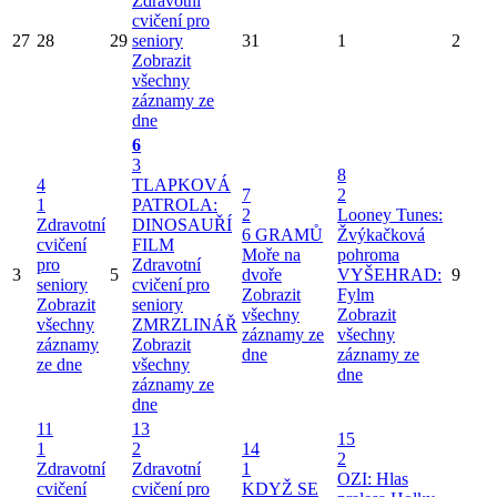
Zdravotní
cvičení pro
27
28
29
seniory
31
1
2
Zobrazit
všechny
záznamy ze
dne
6
3
8
4
TLAPKOVÁ
7
2
1
PATROLA:
2
Looney Tunes:
Zdravotní
DINOSAUŘÍ
6 GRAMŮ
Žvýkačková
cvičení
FILM
Moře na
pohroma
pro
Zdravotní
3
5
dvoře
VYŠEHRAD:
9
seniory
cvičení pro
Zobrazit
Fylm
Zobrazit
seniory
všechny
Zobrazit
všechny
ZMRZLINÁŘ
záznamy ze
všechny
záznamy
Zobrazit
dne
záznamy ze
ze dne
všechny
dne
záznamy ze
dne
11
13
15
1
2
14
2
Zdravotní
Zdravotní
1
OZI: Hlas
cvičení
cvičení pro
KDYŽ SE