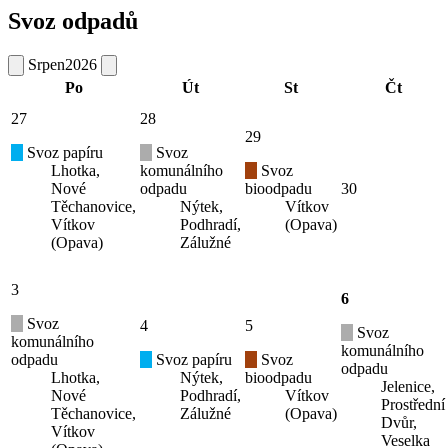
Svoz odpadů
Srpen
2026
Po
Út
St
Čt
27
28
29
Svoz papíru
Svoz
Lhotka,
komunálního
Svoz
Nové
odpadu
bioodpadu
30
Těchanovice,
Nýtek,
Vítkov
Vítkov
Podhradí,
(Opava)
(Opava)
Zálužné
3
6
Svoz
4
5
Svoz
komunálního
komunálního
odpadu
Svoz papíru
Svoz
odpadu
Lhotka,
Nýtek,
bioodpadu
Jelenice,
Nové
Podhradí,
Vítkov
Prostřední
Těchanovice,
Zálužné
(Opava)
Dvůr,
Vítkov
Veselka