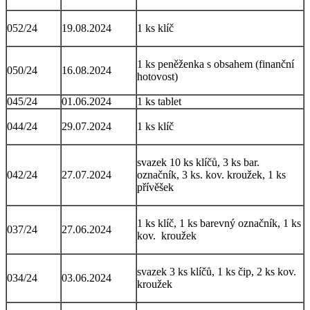
052/24
19.08.2024
1 ks klíč
1 ks peněženka s obsahem (finanční
050/24
16.08.2024
hotovost)
045/24
01.06.2024
1 ks tablet
044/24
29.07.2024
1 ks klíč
svazek 10 ks klíčů, 3 ks bar.
042/24
27.07.2024
označník, 3 ks. kov. kroužek, 1 ks
přívěšek
1 ks klíč, 1 ks barevný označník, 1 ks
037/24
27.06.2024
kov. kroužek
svazek 3 ks klíčů, 1 ks čip, 2 ks kov.
034/24
03.06.2024
kroužek