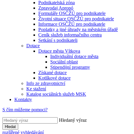
Podnikatelská zóna
Zpravodaj Apropó
Formuláře OSČŽÚ pro podnikatele
Životní situace OSČŽÚ pro podnikatele
Informace OSČŽÚ pro podnikatele
Poplatky a jiné úhrady na městském úřadě
Ceník služeb informačního centra
Setkání s podnikateli
Dotace
Dotace města Vítkova
Individuální dotace města
Sociální oblast
Stipendijní programy
Získané dotace
Kotlíkové dotace
Info ze zdravotnictví
Ke stažení
Katalog sociálních služeb MSK
Kontakty
S čím můžeme pomoci?
Hledaný výraz
Hledat
rozšířené vyhledávání