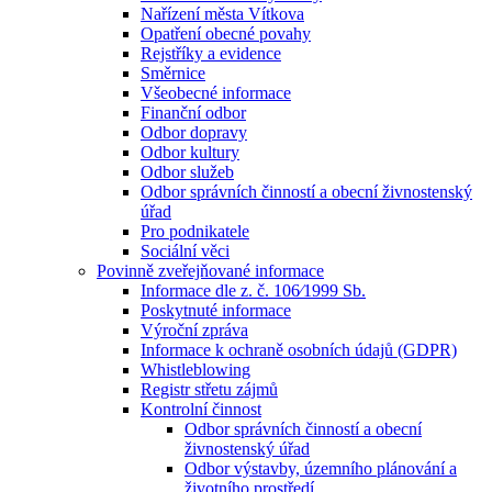
Nařízení města Vítkova
Opatření obecné povahy
Rejstříky a evidence
Směrnice
Všeobecné informace
Finanční odbor
Odbor dopravy
Odbor kultury
Odbor služeb
Odbor správních činností a obecní živnostenský
úřad
Pro podnikatele
Sociální věci
Povinně zveřejňované informace
Informace dle z. č. 106⁄1999 Sb.
Poskytnuté informace
Výroční zpráva
Informace k ochraně osobních údajů (GDPR)
Whistleblowing
Registr střetu zájmů
Kontrolní činnost
Odbor správních činností a obecní
živnostenský úřad
Odbor výstavby, územního plánování a
životního prostředí