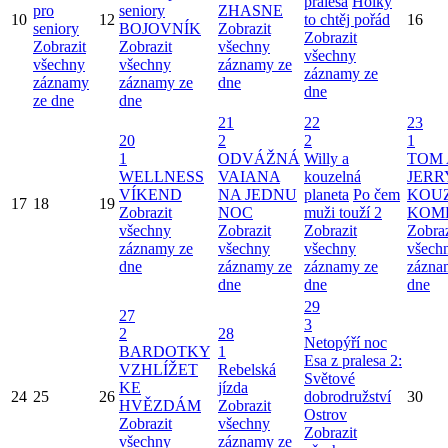
pralesa
Holky
pro
seniory
ZHASNE
10
12
to chtěj pořád
16
seniory
BOJOVNÍK
Zobrazit
Zobrazit
Zobrazit
Zobrazit
všechny
všechny
všechny
všechny
záznamy ze
záznamy ze
záznamy
záznamy ze
dne
dne
ze dne
dne
21
22
23
20
2
2
1
1
ODVÁŽNÁ
Willy a
TOM 
WELLNESS
VAIANA
kouzelná
JERR
VÍKEND
NA JEDNU
planeta
Po čem
KOU
17
18
19
Zobrazit
NOC
muži touží 2
KOM
všechny
Zobrazit
Zobrazit
Zobraz
záznamy ze
všechny
všechny
všech
dne
záznamy ze
záznamy ze
zázna
dne
dne
dne
29
27
3
2
28
Netopýří noc
BARDOTKY
1
Esa z pralesa 2:
VZHLÍŽET
Rebelská
Světové
KE
jízda
24
25
26
dobrodružství
30
HVĚZDÁM
Zobrazit
Ostrov
Zobrazit
všechny
Zobrazit
všechny
záznamy ze