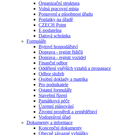
Organizační struktura
Volná pracovní místa
Postavení a působnost úřadu
Poplatky na úřadě
CZECH Point
E-podatelna
Datová schránka
Formuláře
Bytové hospodářství
Doprava - registr řidičů
Doprava - registr vozidel
Finanční odbor
Oddělení vnějších vztahů a propagace
Odbor služeb
Osobní doklady a matrika
Pro podnikatele
Ostatní formuláře
Stavební řízení
Památková péče
Územní plánování
Životní prostředí a zemědělství
Vodoprávní úřad
Dokumenty a informace
Koncepční dokumenty
Obecně závazné vyhlášky