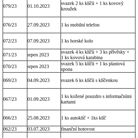
svazek 2 ks klíčů + 1 ks kovový
079/23
01.10.2023
kroužek
076/23
27.09.2023
1 ks mobilní telefon
072/23
07.09.2023
1 ks horské kolo
svazek 4 ks klíčů + 3 ks přívěsky +
071/23
srpen 2023
1 ks kovová karabina
svazek 5 ks klíčů + 1 ks plastová
070/23
srpen 2023
spona
069/23
04.09.2023
svazek 6 ks klíčů s klíčenkou
1 ks kožené pouzdro s informačními
067/23
01.09.2023
kartami
066/23
25.08.2023
1 ks autoklíč + 1ks klíč
062/23
03.07.2023
finanční hotovost