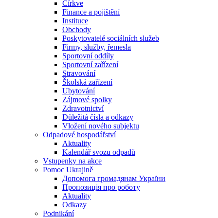
Církve
Finance a pojištění
Instituce
Obchody
Poskytovatelé sociálních služeb
Firmy, služby, řemesla
Sportovní oddíly
Sportovní zařízení
Stravování
Školská zařízení
Ubytování
Zájmové spolky
Zdravotnictví
Důležitá čísla a odkazy
Vložení nového subjektu
Odpadové hospodářství
Aktuality
Kalendář svozu odpadů
Vstupenky na akce
Pomoc Ukrajině
Допомога громадянам України
Пропозиція про роботу
Aktuality
Odkazy
Podnikání