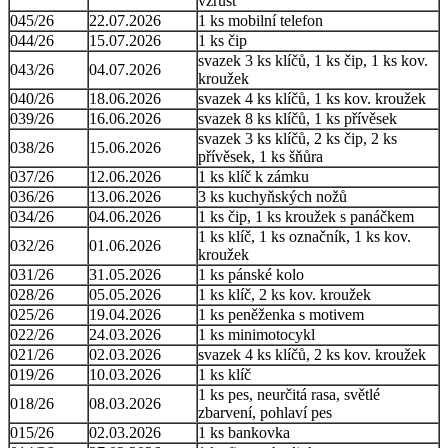
vzrůst
045/26
22.07.2026
1 ks mobilní telefon
044/26
15.07.2026
1 ks čip
svazek 3 ks klíčů, 1 ks čip, 1 ks kov.
043/26
04.07.2026
kroužek
040/26
18.06.2026
svazek 4 ks klíčů, 1 ks kov. kroužek
039/26
16.06.2026
svazek 8 ks klíčů, 1 ks přívěsek
svazek 3 ks klíčů, 2 ks čip, 2 ks
038/26
15.06.2026
přívěsek, 1 ks šňůra
037/26
12.06.2026
1 ks klíč k zámku
036/26
13.06.2026
3 ks kuchyňských nožů
034/26
04.06.2026
1 ks čip, 1 ks kroužek s panáčkem
1 ks klíč, 1 ks označník, 1 ks kov.
032/26
01.06.2026
kroužek
031/26
31.05.2026
1 ks pánské kolo
028/26
05.05.2026
1 ks klíč, 2 ks kov. kroužek
025/26
19.04.2026
1 ks peněženka s motivem
022/26
24.03.2026
1 ks minimotocykl
021/26
02.03.2026
svazek 4 ks klíčů, 2 ks kov. kroužek
019/26
10.03.2026
1 ks klíč
1 ks pes, neurčitá rasa, světlé
018/26
08.03.2026
zbarvení, pohlaví pes
015/26
02.03.2026
1 ks bankovka