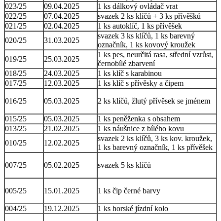
023/25
09.04.2025
1 ks dálkový ovládač vrat
022/25
07.04.2025
svazek 2 ks klíčů + 3 ks přívěšků
021/25
02.04.2025
1 ks autoklíč, 1 ks přívěšek
svazek 3 ks klíčů, 1 ks barevný
020/25
31.03.2025
označník, 1 ks kovový kroužek
1 ks pes, neurčitá rasa, střední vzrůst,
019/25
25.03.2025
černobílé zbarvení
018/25
24.03.2025
1 ks klíč s karabinou
017/25
12.03.2025
1 ks klíč s přívěsky a čipem
016/25
05.03.2025
2 ks klíčů, žlutý přívěsek se jménem
015/25
05.03.2025
1 ks peněženka s obsahem
013/25
21.02.2025
1 ks náušnice z bílého kovu
svazek 2 ks klíčů, 3 ks kov. kroužek,
010/25
12.02.2025
1 ks barevný označník, 1 ks přívěšek
007/25
05.02.2025
svazek 5 ks klíčů
005/25
15.01.2025
1 ks čip černé barvy
004/25
19.12.2025
1 ks horské jízdní kolo