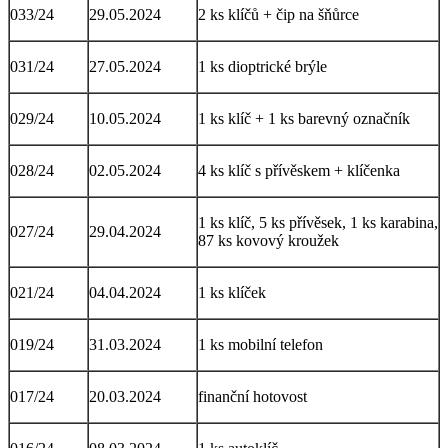
033/24
29.05.2024
2 ks klíčů + čip na šňůrce
031/24
27.05.2024
1 ks dioptrické brýle
029/24
10.05.2024
1 ks klíč + 1 ks barevný označník
028/24
02.05.2024
4 ks klíč s přívěskem + klíčenka
1 ks klíč, 5 ks přívěsek, 1 ks karabina,
027/24
29.04.2024
87 ks kovový kroužek
021/24
04.04.2024
1 ks klíček
019/24
31.03.2024
1 ks mobilní telefon
017/24
20.03.2024
finanční hotovost