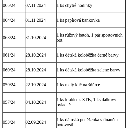
065/24
07.11.2024
1 ks chytré hodinky
064/24
01.11.2024
1 ks papírová bankovka
1 ks růžový batoh, 1 pár sportovních
063/24
31.10.2024
bot
061/24
28.10.2024
1 ks dětská koloběžka černé barvy
060/24
28.10.2024
1 ks dětská koloběžka zelené barvy
059/24
22.10.2024
1 ks malý klíč na šňůrce
1 ks krabice s STB, 1 ks dálkový
057/24
04.10.2024
ovladač
1 ks dámská peněženka s finanční
053/24
02.09.2024
hotovostí