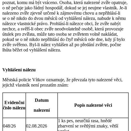
poznat, komu má být vráceno. Osoba, která nalezené zvíře opatruje,
o ně pečuje jako řádný hospodář, dokud se jej neujme vlastník. Je-li
nalezeno zvíře zjevně určené k zájmovému chovu a nepřihlásí-li
se o ně nikdo do dvou měsíců od vyhlášení nálezu, nabude k němu
nálezce vlastnické právo. Prohlásí-li nálezce obci, že zvíře nabýt
nechce, a svěří-li obec zvíře neodvolatelně osobě, která provozuje
útulek pro zvířata, může tato osoba se zvířetem volně nakládat,
pokud se o ně nikdo nepřihlásí do čtyř měsíců ode dne, kdy jí bylo
zvíře svěřeno. Byl-li nález vyhlášen až po předání zvířete, počne
lhůta běžet od vyhlášení nálezu.
Vyhlášení nálezu
Městská policie Vítkov oznamuje, že převzala tyto nalezené věci,
jejichž vlastník není prozatím znám:
Datum
Evidenční
Popis nalezené věci
číslo nálezu
nalezení
1 ks pes, neurčitá rasa, hnědé
048/26
02.08.2026
zbarvení se světlými znaky, větší