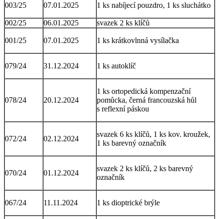
003/25
07.01.2025
1 ks nabíjecí pouzdro, 1 ks sluchátko
002/25
06.01.2025
svazek 2 ks klíčů
001/25
07.01.2025
1 ks krátkovlnná vysílačka
079/24
31.12.2024
1 ks autoklíč
1 ks ortopedická kompenzační
078/24
20.12.2024
pomůcka, černá francouzská hůl
s reflexní páskou
svazek 6 ks klíčů, 1 ks kov. kroužek,
072/24
02.12.2024
1 ks barevný označník
svazek 2 ks klíčů, 2 ks barevný
070/24
01.12.2024
označník
067/24
11.11.2024
1 ks dioptrické brýle