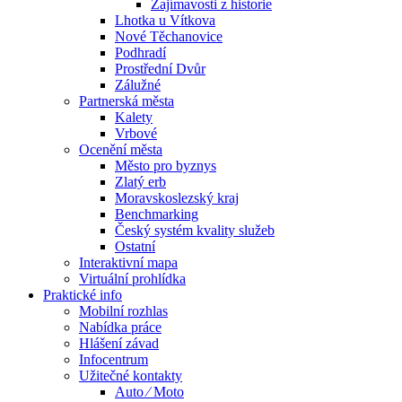
Zajímavosti z historie
Lhotka u Vítkova
Nové Těchanovice
Podhradí
Prostřední Dvůr
Zálužné
Partnerská města
Kalety
Vrbové
Ocenění města
Město pro byznys
Zlatý erb
Moravskoslezský kraj
Benchmarking
Český systém kvality služeb
Ostatní
Interaktivní mapa
Virtuální prohlídka
Praktické info
Mobilní rozhlas
Nabídka práce
Hlášení závad
Infocentrum
Užitečné kontakty
Auto ⁄ Moto