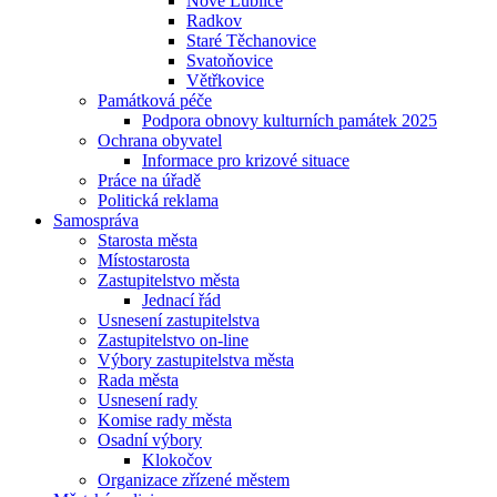
Nové Lublice
Radkov
Staré Těchanovice
Svatoňovice
Větřkovice
Památková péče
Podpora obnovy kulturních památek 2025
Ochrana obyvatel
Informace pro krizové situace
Práce na úřadě
Politická reklama
Samospráva
Starosta města
Místostarosta
Zastupitelstvo města
Jednací řád
Usnesení zastupitelstva
Zastupitelstvo on-line
Výbory zastupitelstva města
Rada města
Usnesení rady
Komise rady města
Osadní výbory
Klokočov
Organizace zřízené městem