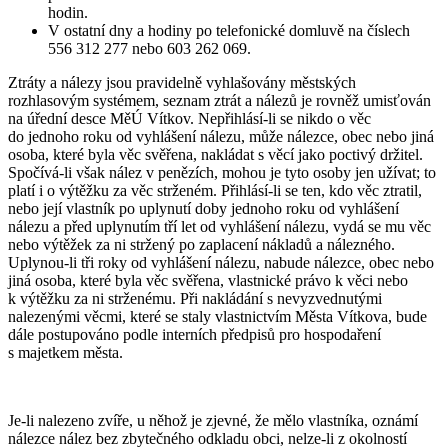
hodin.
V ostatní dny a hodiny po telefonické domluvě na číslech
556 312 277 nebo 603 262 069.
Ztráty a nálezy jsou pravidelně vyhlašovány městských
rozhlasovým systémem, seznam ztrát a nálezů je rovněž umisťován
na úřední desce MěÚ Vítkov. Nepřihlásí-li se nikdo o věc
do jednoho roku od vyhlášení nálezu, může nálezce, obec nebo jiná
osoba, které byla věc svěřena, nakládat s věcí jako poctivý držitel.
Spočívá-li však nález v penězích, mohou je tyto osoby jen užívat; to
platí i o výtěžku za věc strženém. Přihlásí-li se ten, kdo věc ztratil,
nebo její vlastník po uplynutí doby jednoho roku od vyhlášení
nálezu a před uplynutím tří let od vyhlášení nálezu, vydá se mu věc
nebo výtěžek za ni stržený po zaplacení nákladů a nálezného.
Uplynou-li tři roky od vyhlášení nálezu, nabude nálezce, obec nebo
jiná osoba, které byla věc svěřena, vlastnické právo k věci nebo
k výtěžku za ni strženému. Při nakládání s nevyzvednutými
nalezenými věcmi, které se staly vlastnictvím Města Vítkova, bude
dále postupováno podle interních předpisů pro hospodaření
s majetkem města.
Je-li nalezeno zvíře, u něhož je zjevné, že mělo vlastníka, oznámí
nálezce nález bez zbytečného odkladu obci, nelze-li z okolností