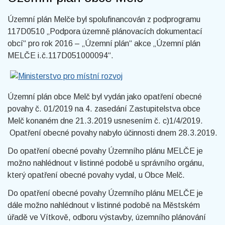
Územní plán Melče byl spolufinancován z podprogramu
117D0510 „Podpora územně plánovacích dokumentací
obcí“ pro rok 2016 – „Územní plán“ akce „Územní plán
MELČE i.č.117D051000094“.
Územní plán obce Melč byl vydán jako opatření obecné
povahy č. 01/2019 na 4. zasedání Zastupitelstva obce
Melč konaném dne 21.3.2019 usnesením č. c)1/4/2019.
Opatření obecné povahy nabylo účinnosti dnem 28.3.2019.
Do opatření obecné povahy Územního plánu MELČE je
možno nahlédnout v listinné podobě u správního orgánu,
který opatření obecné povahy vydal, u Obce Melč.
Do opatření obecné povahy Územního plánu MELČE je
dále možno nahlédnout v listinné podobě na Městském
úřadě ve Vítkově, odboru výstavby, územního plánování