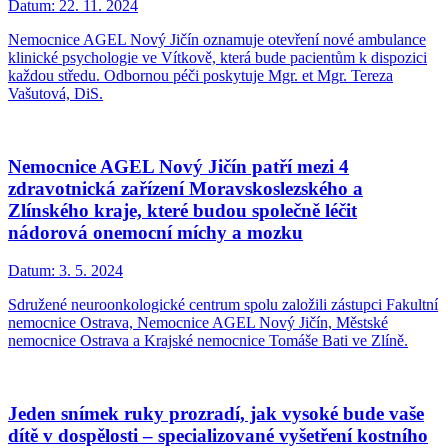
Datum:
22. 11. 2024
Nemocnice AGEL Nový Jičín oznamuje otevření nové ambulance
klinické psychologie ve Vítkově, která bude pacientům k dispozici
každou středu. Odbornou péči poskytuje Mgr. et Mgr. Tereza
Vašutová, DiS.
Nemocnice AGEL Nový Jičín patří mezi 4
zdravotnická zařízení Moravskoslezského a
Zlínského kraje, které budou společně léčit
nádorová onemocní míchy a mozku
Datum:
3. 5. 2024
Sdružené neuroonkologické centrum spolu založili zástupci Fakultní
nemocnice Ostrava, Nemocnice AGEL Nový Jičín, Městské
nemocnice Ostrava a Krajské nemocnice Tomáše Bati ve Zlíně.
Jeden snímek ruky prozradí, jak vysoké bude vaše
dítě v dospělosti – specializované vyšetření kostního