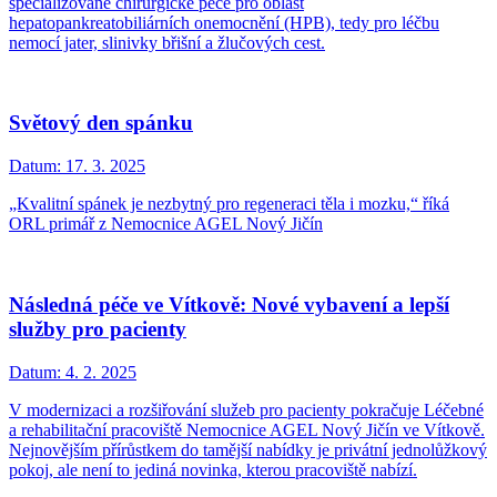
specializované chirurgické péče pro oblast
hepatopankreatobiliárních onemocnění (HPB), tedy pro léčbu
nemocí jater, slinivky břišní a žlučových cest.
Světový den spánku
Datum:
17. 3. 2025
„Kvalitní spánek je nezbytný pro regeneraci těla i mozku,“ říká
ORL primář z Nemocnice AGEL Nový Jičín
Následná péče ve Vítkově: Nové vybavení a lepší
služby pro pacienty
Datum:
4. 2. 2025
​​​​​​​V modernizaci a rozšiřování služeb pro pacienty pokračuje Léčebné
a rehabilitační pracoviště Nemocnice AGEL Nový Jičín ve Vítkově.
Nejnovějším přírůstkem do tamější nabídky je privátní jednolůžkový
pokoj, ale není to jediná novinka, kterou pracoviště nabízí.