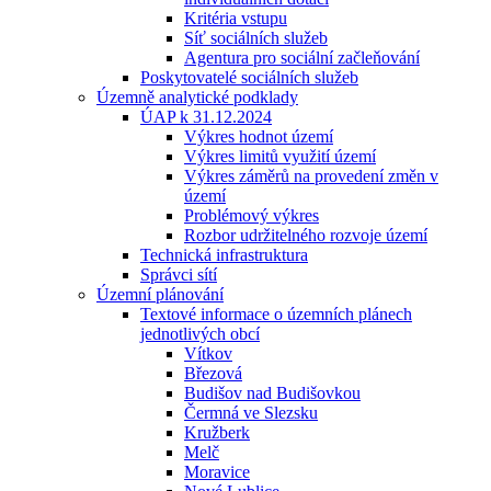
Kritéria vstupu
Síť sociálních služeb
Agentura pro sociální začleňování
Poskytovatelé sociálních služeb
Územně analytické podklady
ÚAP k 31.12.2024
Výkres hodnot území
Výkres limitů využití území
Výkres záměrů na provedení změn v
území
Problémový výkres
Rozbor udržitelného rozvoje území
Technická infrastruktura
Správci sítí
Územní plánování
Textové informace o územních plánech
jednotlivých obcí
Vítkov
Březová
Budišov nad Budišovkou
Čermná ve Slezsku
Kružberk
Melč
Moravice