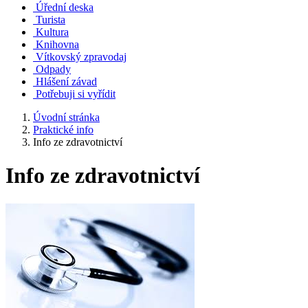
Úřední deska
Turista
Kultura
Knihovna
Vítkovský zpravodaj
Odpady
Hlášení závad
Potřebuji si vyřídit
Úvodní stránka
Praktické info
Info ze zdravotnictví
Info ze zdravotnictví