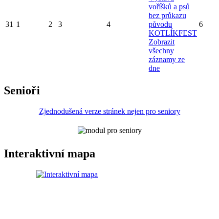
voříšků a psů
bez průkazu
31
1
2
3
4
původu
6
KOTLÍKFEST
Zobrazit
všechny
záznamy ze
dne
Senioři
Zjednodušená verze stránek nejen pro seniory
Interaktivní mapa