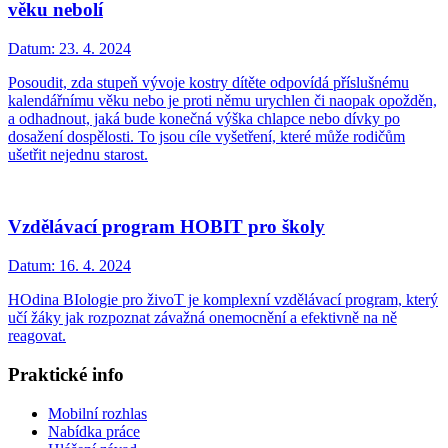
věku nebolí
Datum:
23. 4. 2024
​​​​​​​Posoudit, zda stupeň vývoje kostry dítěte odpovídá příslušnému
kalendářnímu věku nebo je proti němu urychlen či naopak opožděn,
a odhadnout, jaká bude konečná výška chlapce nebo dívky po
dosažení dospělosti. To jsou cíle vyšetření, které může rodičům
ušetřit nejednu starost.
Vzdělávací program HOBIT pro školy
Datum:
16. 4. 2024
HOdina BIologie pro živoT je komplexní vzdělávací program, který
učí žáky jak rozpoznat závažná onemocnění a efektivně na ně
reagovat.
Praktické info
Mobilní rozhlas
Nabídka práce