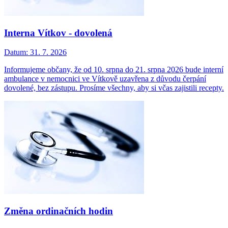
Interna Vítkov - dovolená
Datum:
31. 7. 2026
Informujeme občany, že od 10. srpna do 21. srpna 2026 bude interní
ambulance v nemocnici ve Vítkově uzavřena z důvodu čerpání
dovolené, bez zástupu. Prosíme všechny, aby si včas zajistili recepty.
Změna ordinačních hodin