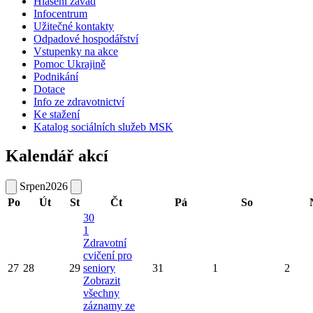
Hlášení závad
Infocentrum
Užitečné kontakty
Odpadové hospodářství
Vstupenky na akce
Pomoc Ukrajině
Podnikání
Dotace
Info ze zdravotnictví
Ke stažení
Katalog sociálních služeb MSK
Kalendář akcí
Srpen
2026
Po
Út
St
Čt
Pá
So
30
1
Zdravotní
cvičení pro
27
28
29
seniory
31
1
2
Zobrazit
všechny
záznamy ze