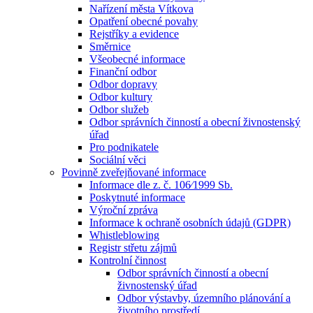
Nařízení města Vítkova
Opatření obecné povahy
Rejstříky a evidence
Směrnice
Všeobecné informace
Finanční odbor
Odbor dopravy
Odbor kultury
Odbor služeb
Odbor správních činností a obecní živnostenský
úřad
Pro podnikatele
Sociální věci
Povinně zveřejňované informace
Informace dle z. č. 106⁄1999 Sb.
Poskytnuté informace
Výroční zpráva
Informace k ochraně osobních údajů (GDPR)
Whistleblowing
Registr střetu zájmů
Kontrolní činnost
Odbor správních činností a obecní
živnostenský úřad
Odbor výstavby, územního plánování a
životního prostředí