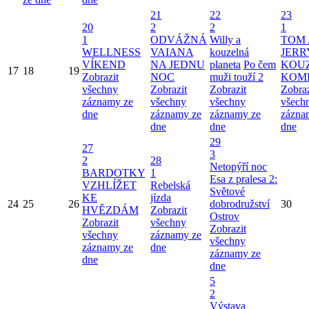
21
22
23
20
2
2
1
1
ODVÁŽNÁ
Willy a
TOM 
WELLNESS
VAIANA
kouzelná
JERR
VÍKEND
NA JEDNU
planeta
Po čem
KOU
17
18
19
Zobrazit
NOC
muži touží 2
KOM
všechny
Zobrazit
Zobrazit
Zobraz
záznamy ze
všechny
všechny
všech
dne
záznamy ze
záznamy ze
zázna
dne
dne
dne
29
27
3
2
28
Netopýří noc
BARDOTKY
1
Esa z pralesa 2:
VZHLÍŽET
Rebelská
Světové
KE
jízda
24
25
26
dobrodružství
30
HVĚZDÁM
Zobrazit
Ostrov
Zobrazit
všechny
Zobrazit
všechny
záznamy ze
všechny
záznamy ze
dne
záznamy ze
dne
dne
5
2
Výstava