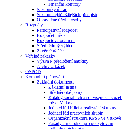
Finanční kontroly
Sazebníky úhrad
Seznam nejdůležitějších předpisů
Oprávněné úřední osoby
Rozpočty
Participativní rozpočet
Rozpočet města
Rozpočtová opatření
Střednědobý výhled
Závěrečný účet
Veřejné zakázky
Výzva k předložení nabídky
Archiv zakázek
OSPOD
Komunitní plánování
Základní dokumenty
Základní listina
Střednědobé plány
Katalog sociálních a souvisejících služeb
města Vítkova
Jednací řád řídící a realizační skupiny
Jednací řád pracovních skupin
Organizační struktura KPSS ve Vítkově
Zásady a metodika pro poskytování
individuálních dotací