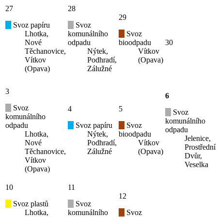
27
28
29
Svoz papíru
Svoz
Lhotka,
komunálního
Svoz
Nové
odpadu
bioodpadu
30
Těchanovice,
Nýtek,
Vítkov
Vítkov
Podhradí,
(Opava)
(Opava)
Zálužné
3
6
Svoz
4
5
Svoz
komunálního
komunálního
odpadu
Svoz papíru
Svoz
odpadu
Lhotka,
Nýtek,
bioodpadu
Jelenice,
Nové
Podhradí,
Vítkov
Prostřední
Těchanovice,
Zálužné
(Opava)
Dvůr,
Vítkov
Veselka
(Opava)
10
11
12
Svoz plastů
Svoz
Lhotka,
komunálního
Svoz