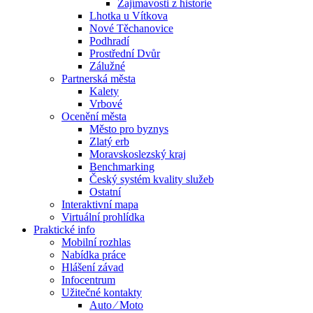
Zajímavosti z historie
Lhotka u Vítkova
Nové Těchanovice
Podhradí
Prostřední Dvůr
Zálužné
Partnerská města
Kalety
Vrbové
Ocenění města
Město pro byznys
Zlatý erb
Moravskoslezský kraj
Benchmarking
Český systém kvality služeb
Ostatní
Interaktivní mapa
Virtuální prohlídka
Praktické info
Mobilní rozhlas
Nabídka práce
Hlášení závad
Infocentrum
Užitečné kontakty
Auto ⁄ Moto