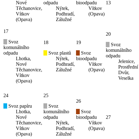
Nové
odpadu
bioodpadu
13
Těchanovice,
Nýtek,
Vítkov
Vítkov
Podhradí,
(Opava)
(Opava)
Zálužné
17
20
Svoz
18
19
Svoz
komunálního
komunálního
odpadu
Svoz plastů
Svoz
odpadu
Lhotka,
Nýtek,
bioodpadu
Jelenice,
Nové
Podhradí,
Vítkov
Prostřední
Těchanovice,
Zálužné
(Opava)
Dvůr,
Vítkov
Veselka
(Opava)
24
25
26
Svoz papíru
Svoz
Lhotka,
komunálního
Svoz
Nové
odpadu
bioodpadu
27
Těchanovice,
Nýtek,
Vítkov
Vítkov
Podhradí,
(Opava)
(Opava)
Zálužné