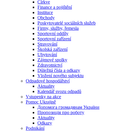
Církve
Finance a pojištění
Instituce
Obchody
Poskytovatelé sociálních služeb
Firmy, služby, řemesla
Sportovní oddíly
Sportovní zařízení
Stravování
Školská zařízení
Ubytování
Zájmové spolky
Zdravotnictví
Důležitá čísla a odkazy
Vložení nového subjektu
Odpadové hospodářství
Aktuality
Kalendář svozu odpadů
Vstupenky na akce
Pomoc Ukrajině
Допомога громадянам України
Пропозиція про роботу
Aktuality
Odkazy
Podnikání