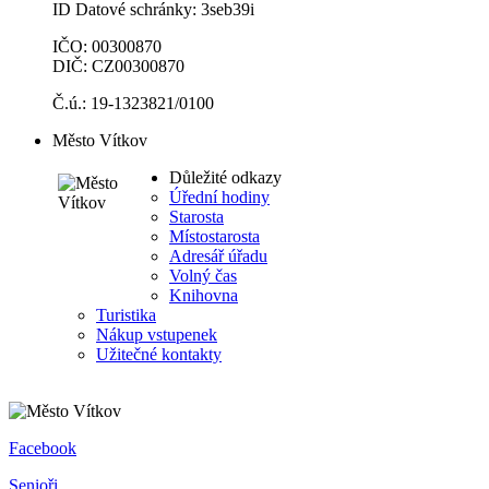
ID Datové schránky: 3seb39i
IČO: 00300870
DIČ: CZ00300870
Č.ú.: 19-1323821/0100
Město Vítkov
Důležité odkazy
Úřední hodiny
Starosta
Místostarosta
Adresář úřadu
Volný čas
Knihovna
Turistika
Nákup vstupenek
Užitečné kontakty
Facebook
Senioři