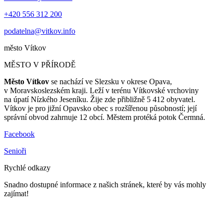
+420 556 312 200
podatelna@vitkov.info
město
Vítkov
MĚSTO V PŘÍRODĚ
Město Vítkov
se nachází ve Slezsku v okrese Opava,
v Moravskoslezském kraji. Leží v terénu Vítkovské vrchoviny
na úpatí Nízkého Jeseníku. Žije zde přibližně 5 412 obyvatel.
Vítkov je pro jižní Opavsko obec s rozšířenou působností; její
správní obvod zahrnuje 12 obcí. Městem protéká potok Čermná.
Facebook
Senioři
Rychlé odkazy
Snadno dostupné informace z našich stránek, které by vás mohly
zajímat!