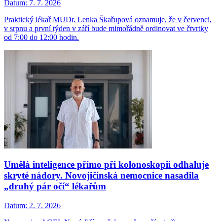
Datum:
7. 7. 2026
Praktický lékař MUDr. Lenka Škařupová oznamuje, že v červenci,
v srpnu a první týden v září bude mimořádně ordinovat ve čtvrtky
od 7:00 do 12:00 hodin.
Umělá inteligence přímo při kolonoskopii odhaluje
skryté nádory. Novojičínská nemocnice nasadila
„druhý pár očí“ lékařům
Datum:
2. 7. 2026