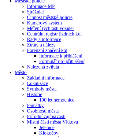
Městská policie
Informace MP
Strážníci
Činnost městské policie
Kamerový systém
Měření rychlosti vozidel
Centrální registr jízdních kol
Rady a informace
Ztráty a nálezy
Forenzní značení kol
Informace k přihlášení
Formulář pro přihlášení
Nalezená zvířata
Město
Základní informace
Lokalizace
Symboly města
Historie
100 let nemocnice
Památky
Osobnosti města
Přírodní zajímavosti
Místní části města Vítkova
Jelenice
Klokočov