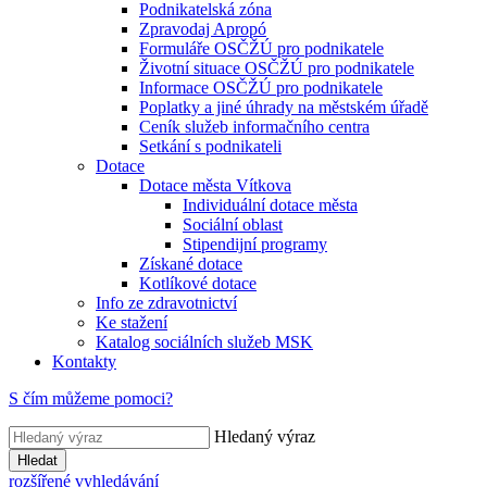
Podnikatelská zóna
Zpravodaj Apropó
Formuláře OSČŽÚ pro podnikatele
Životní situace OSČŽÚ pro podnikatele
Informace OSČŽÚ pro podnikatele
Poplatky a jiné úhrady na městském úřadě
Ceník služeb informačního centra
Setkání s podnikateli
Dotace
Dotace města Vítkova
Individuální dotace města
Sociální oblast
Stipendijní programy
Získané dotace
Kotlíkové dotace
Info ze zdravotnictví
Ke stažení
Katalog sociálních služeb MSK
Kontakty
S čím můžeme pomoci?
Hledaný výraz
Hledat
rozšířené vyhledávání