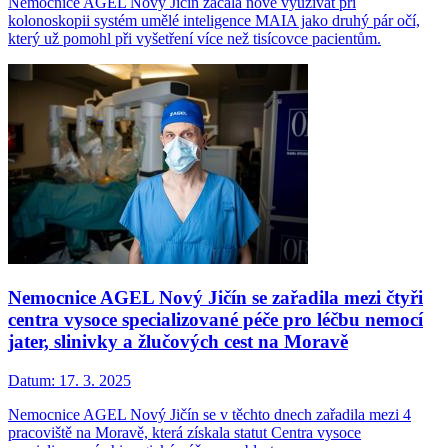
​​​​​​​Nemocnice AGEL Nový Jičín začala nově využívat při
kolonoskopii systém umělé inteligence MAIA jako druhý pár očí,
který už pomohl při vyšetření více než tisícovce pacientům.
Nemocnice AGEL Nový Jičín se zařadila mezi čtyři
centra vysoce specializované péče pro léčbu nemocí
jater, slinivky a žlučových cest na Moravě
Datum:
17. 3. 2025
Nemocnice AGEL Nový Jičín se v těchto dnech zařadila mezi 4
pracoviště na Moravě, která získala statut Centra vysoce