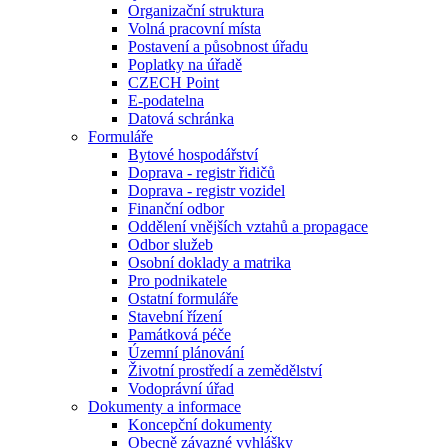
Organizační struktura
Volná pracovní místa
Postavení a působnost úřadu
Poplatky na úřadě
CZECH Point
E-podatelna
Datová schránka
Formuláře
Bytové hospodářství
Doprava - registr řidičů
Doprava - registr vozidel
Finanční odbor
Oddělení vnějších vztahů a propagace
Odbor služeb
Osobní doklady a matrika
Pro podnikatele
Ostatní formuláře
Stavební řízení
Památková péče
Územní plánování
Životní prostředí a zemědělství
Vodoprávní úřad
Dokumenty a informace
Koncepční dokumenty
Obecně závazné vyhlášky