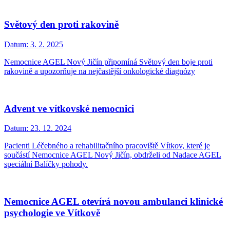
Světový den proti rakovině
Datum:
3. 2. 2025
Nemocnice AGEL Nový Jičín připomíná Světový den boje proti
rakovině a upozorňuje na nejčastější onkologické diagnózy
Advent ve vítkovské nemocnici
Datum:
23. 12. 2024
Pacienti Léčebného a rehabilitačního pracoviště Vítkov, které je
součástí Nemocnice AGEL Nový Jičín, obdrželi od Nadace AGEL
speciální Balíčky pohody.
Nemocnice AGEL otevírá novou ambulanci klinické
psychologie ve Vítkově