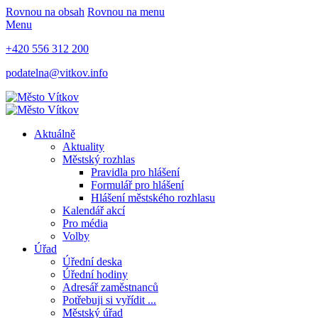
Rovnou na obsah
Rovnou na menu
Menu
+420 556 312 200
podatelna@vitkov.info
Aktuálně
Aktuality
Městský rozhlas
Pravidla pro hlášení
Formulář pro hlášení
Hlášení městského rozhlasu
Kalendář akcí
Pro média
Volby
Úřad
Úřední deska
Úřední hodiny
Adresář zaměstnanců
Potřebuji si vyřídit ...
Městský úřad