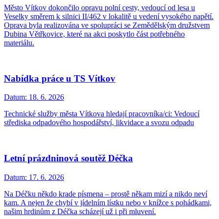
Město Vítkov dokončilo opravu polní cesty, vedoucí od lesa u
Veselky směrem k silnici II/462 v lokalitě u vedení vysokého napětí.
Oprava byla realizována ve spolupráci se Zemědělským družstvem
Dubina Větřkovice, které na akci poskytlo část potřebného
materiálu.
Nabídka práce u TS Vítkov
Datum:
18. 6. 2026
Technické služby města Vítkova hledají pracovníka/ci: Vedoucí
střediska odpadového hospodářství, likvidace a svozu odpadu
Letní prázdninová soutěž Déčka
Datum:
17. 6. 2026
Na Déčku někdo krade písmena – prostě někam mizí a nikdo neví
kam. A nejen že chybí v jídelním lístku nebo v knížce s pohádkami,
našim hrdinům z Déčka scházejí už i při mluvení.