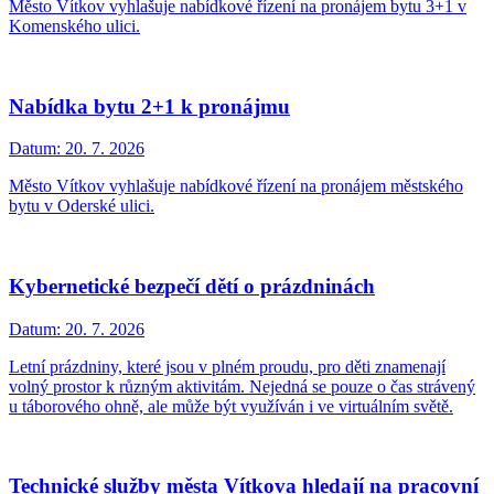
Město Vítkov vyhlašuje nabídkové řízení na pronájem bytu 3+1 v
Komenského ulici.
Nabídka bytu 2+1 k pronájmu
Datum:
20. 7. 2026
Město Vítkov vyhlašuje nabídkové řízení na pronájem městského
bytu v Oderské ulici.
Kybernetické bezpečí dětí o prázdninách
Datum:
20. 7. 2026
Letní prázdniny, které jsou v plném proudu, pro děti znamenají
volný prostor k různým aktivitám. Nejedná se pouze o čas strávený
u táborového ohně, ale může být využíván i ve virtuálním světě.
Technické služby města Vítkova hledají na pracovní