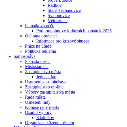
Nové Lublice
Radkov
Staré Těchanovice
Svatoňovice
Větřkovice
Památková péče
Podpora obnovy kulturních památek 2025
Ochrana obyvatel
Informace pro krizové situace
Práce na úřadě
Politická reklama
Samospráva
Starosta města
Místostarosta
Zastupitelstvo města
Jednací řád
Usnesení zastupitelstva
Zastupitelstvo on-line
Výbory zastupitelstva města
Rada města
Usnesení rady
Komise rady města
Osadní výbory
Klokočov
Organizace zřízené městem