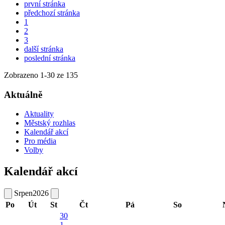
první stránka
předchozí stránka
1
2
3
další stránka
poslední stránka
Zobrazeno
1
-
30
ze 135
Aktuálně
Aktuality
Městský rozhlas
Kalendář akcí
Pro média
Volby
Kalendář akcí
Srpen
2026
Po
Út
St
Čt
Pá
So
30
1