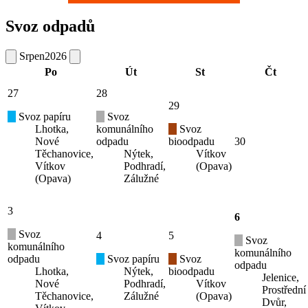
Svoz odpadů
Srpen
2026
Po
Út
St
Čt
27
28
29
Svoz papíru
Svoz
Lhotka,
komunálního
Svoz
Nové
odpadu
bioodpadu
30
Těchanovice,
Nýtek,
Vítkov
Vítkov
Podhradí,
(Opava)
(Opava)
Zálužné
3
6
Svoz
4
5
Svoz
komunálního
komunálního
odpadu
Svoz papíru
Svoz
odpadu
Lhotka,
Nýtek,
bioodpadu
Jelenice,
Nové
Podhradí,
Vítkov
Prostřední
Těchanovice,
Zálužné
(Opava)
Dvůr,