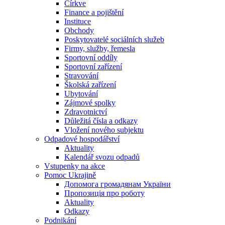
Církve
Finance a pojištění
Instituce
Obchody
Poskytovatelé sociálních služeb
Firmy, služby, řemesla
Sportovní oddíly
Sportovní zařízení
Stravování
Školská zařízení
Ubytování
Zájmové spolky
Zdravotnictví
Důležitá čísla a odkazy
Vložení nového subjektu
Odpadové hospodářství
Aktuality
Kalendář svozu odpadů
Vstupenky na akce
Pomoc Ukrajině
Допомога громадянам України
Пропозиція про роботу
Aktuality
Odkazy
Podnikání