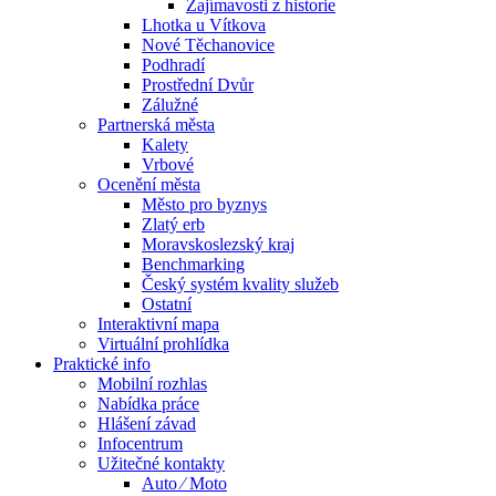
Zajímavosti z historie
Lhotka u Vítkova
Nové Těchanovice
Podhradí
Prostřední Dvůr
Zálužné
Partnerská města
Kalety
Vrbové
Ocenění města
Město pro byznys
Zlatý erb
Moravskoslezský kraj
Benchmarking
Český systém kvality služeb
Ostatní
Interaktivní mapa
Virtuální prohlídka
Praktické info
Mobilní rozhlas
Nabídka práce
Hlášení závad
Infocentrum
Užitečné kontakty
Auto ⁄ Moto