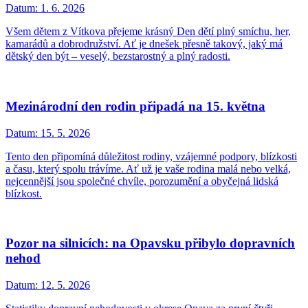
Datum:
1. 6. 2026
Všem dětem z Vítkova přejeme krásný Den dětí plný smíchu, her,
kamarádů a dobrodružství. Ať je dnešek přesně takový, jaký má
dětský den být – veselý, bezstarostný a plný radosti.
Mezinárodní den rodin připadá na 15. května
Datum:
15. 5. 2026
Tento den připomíná důležitost rodiny, vzájemné podpory, blízkosti
a času, který spolu trávíme. Ať už je vaše rodina malá nebo velká,
nejcennější jsou společné chvíle, porozumění a obyčejná lidská
blízkost.
​​​​​​​Pozor na silnicích: na Opavsku přibylo dopravních
nehod
Datum:
12. 5. 2026