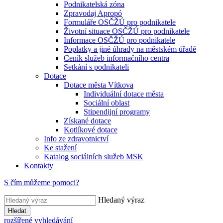
Podnikatelská zóna
Zpravodaj Apropó
Formuláře OSČŽÚ pro podnikatele
Životní situace OSČŽÚ pro podnikatele
Informace OSČŽÚ pro podnikatele
Poplatky a jiné úhrady na městském úřadě
Ceník služeb informačního centra
Setkání s podnikateli
Dotace
Dotace města Vítkova
Individuální dotace města
Sociální oblast
Stipendijní programy
Získané dotace
Kotlíkové dotace
Info ze zdravotnictví
Ke stažení
Katalog sociálních služeb MSK
Kontakty
S čím můžeme pomoci?
Hledaný výraz
Hledat
rozšířené vyhledávání