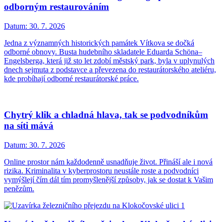
odborným restaurováním
Datum:
30. 7. 2026
Jedna z významných historických památek Vítkova se dočká
odborné obnovy. Busta hudebního skladatele Eduarda Schöna–
Engelsberga, která již sto let zdobí městský park, byla v uplynulých
dnech sejmuta z podstavce a převezena do restaurátorského ateliéru,
kde probíhají odborné restaurátorské práce.
Chytrý klik a chladná hlava, tak se podvodníkům
na síti mává
Datum:
30. 7. 2026
Online prostor nám každodenně usnadňuje život. Přináší ale i nová
rizika. Kriminalita v kyberprostoru neustále roste a podvodníci
vymýšlejí čím dál tím promyšlenější způsoby, jak se dostat k Vašim
penězům.