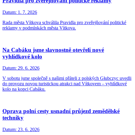
Pravidla pro zveřejňování politické reklamy
Datum:
1. 7. 2026
Rada města Vítkova schválila Pravidla pro zveřejňování politické
reklamy v podmínkách města Vítkova.
Na Cabáku jsme slavnostně otevřeli nové
vyhlídkové kolo
Datum:
29. 6. 2026
V sobotu jsme společně s našimi přáteli z polských Głubczyc uvedli
do provozu novou turistickou atrakci nad Vítkovem – vyhlídkové
kolo na kopci Cabáku.
Oprava polní cesty usnadní průjezd zemědělské
techniky
Datum:
23. 6. 2026