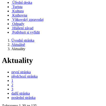
Úřední deska
Turista
Kultura
Knihovna
Vítkovský zpravodaj
Odpady
Hlášení závad
Potřebuji si vyřídit
Úvodní stránka
Aktuálně
Aktuality
Aktuality
první stránka
předchozí stránka
1
2
3
další stránka
poslední stránka
Zobrazeno
1
-
30
ze 135