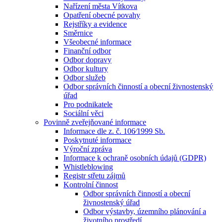
Nařízení města Vítkova
Opatření obecné povahy
Rejstříky a evidence
Směrnice
Všeobecné informace
Finanční odbor
Odbor dopravy
Odbor kultury
Odbor služeb
Odbor správních činností a obecní živnostenský
úřad
Pro podnikatele
Sociální věci
Povinně zveřejňované informace
Informace dle z. č. 106⁄1999 Sb.
Poskytnuté informace
Výroční zpráva
Informace k ochraně osobních údajů (GDPR)
Whistleblowing
Registr střetu zájmů
Kontrolní činnost
Odbor správních činností a obecní
živnostenský úřad
Odbor výstavby, územního plánování a
životního prostředí