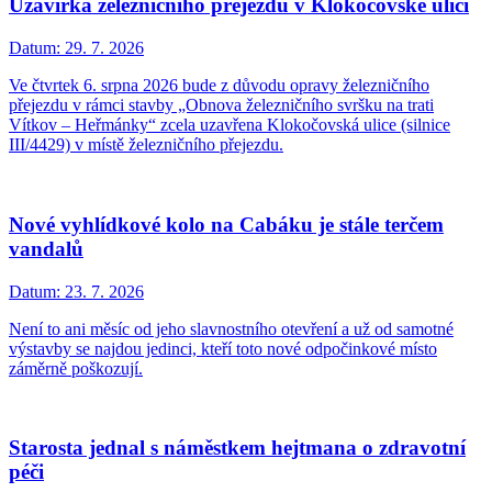
Uzavírka železničního přejezdu v Klokočovské ulici
Datum:
29. 7. 2026
Ve čtvrtek 6. srpna 2026 bude z důvodu opravy železničního
přejezdu v rámci stavby „Obnova železničního svršku na trati
Vítkov – Heřmánky“ zcela uzavřena Klokočovská ulice (silnice
III/4429) v místě železničního přejezdu.
Nové vyhlídkové kolo na Cabáku je stále terčem
vandalů
Datum:
23. 7. 2026
Není to ani měsíc od jeho slavnostního otevření a už od samotné
výstavby se najdou jedinci, kteří toto nové odpočinkové místo
záměrně poškozují.
Starosta jednal s náměstkem hejtmana o zdravotní
péči