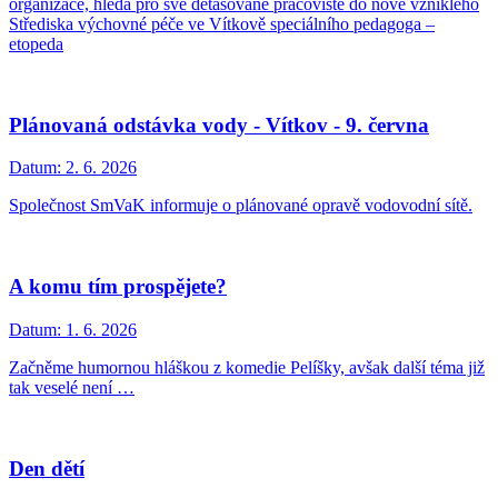
organizace, hledá pro své detašované pracoviště do nově vzniklého
Střediska výchovné péče ve Vítkově speciálního pedagoga –
etopeda
Plánovaná odstávka vody - Vítkov - 9. června
Datum:
2. 6. 2026
Společnost SmVaK informuje o plánované opravě vodovodní sítě.
A komu tím prospějete?
Datum:
1. 6. 2026
Začněme humornou hláškou z komedie Pelíšky, avšak další téma již
tak veselé není …
Den dětí