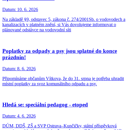
Datum:
10. 6. 2026
Na základě §9, odstavec 5, zákona č. 274/2001Sb. o vodovodech a
kanalizacích v platném znění, si Vás dovolujeme informovat o
plánované odstávce na vodovodní síti
Poplatky za odpady a psy jsou splatné do konce
prázdnin!
Datum:
8. 6. 2026
Připomínáme občanům Vítkova, že do 31. srpna je potřeba uhradit
místní poplatky za svoz komunálního odpadu a psy.
Hledá se: speciální pedagog - etoped
Datum:
4. 6. 2026
DÚM, DDŠ, ZŠ a SVP Ostrava–Kunčičky, státní příspěvková