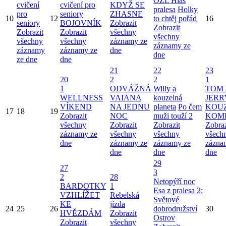
OZI: Hlas
cvičení
cvičení pro
KDYŽ SE
pralesa
Holky
pro
seniory
ZHASNE
10
12
to chtěj pořád
16
seniory
BOJOVNÍK
Zobrazit
Zobrazit
Zobrazit
Zobrazit
všechny
všechny
všechny
všechny
záznamy ze
záznamy ze
záznamy
záznamy ze
dne
dne
ze dne
dne
21
22
23
20
2
2
1
1
ODVÁŽNÁ
Willy a
TOM 
WELLNESS
VAIANA
kouzelná
JERR
VÍKEND
NA JEDNU
planeta
Po čem
KOU
17
18
19
Zobrazit
NOC
muži touží 2
KOM
všechny
Zobrazit
Zobrazit
Zobraz
záznamy ze
všechny
všechny
všech
dne
záznamy ze
záznamy ze
zázna
dne
dne
dne
29
27
3
2
28
Netopýří noc
BARDOTKY
1
Esa z pralesa 2:
VZHLÍŽET
Rebelská
Světové
KE
jízda
24
25
26
dobrodružství
30
HVĚZDÁM
Zobrazit
Ostrov
Zobrazit
všechny