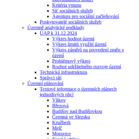
Kritéria vstupu
Síť sociálních služeb
Agentura pro sociální začleňování
Poskytovatelé sociálních služeb
Územně analytické podklady
ÚAP k 31.12.2024
Výkres hodnot území
Výkres limitů využití území
Výkres záměrů na provedení změn v
území
Problémový výkres
Rozbor udržitelného rozvoje území
Technická infrastruktura
Správci sítí
Územní plánování
Textové informace o územních plánech
jednotlivých obcí
Vítkov
Březová
Budišov nad Budišovkou
Čermná ve Slezsku
Kružberk
Melč
Moravice