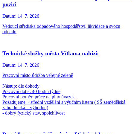
pozici
Datum:
14. 7. 2026
Vedoucí střediska odpadového hospodářství, likvidace a svozu
odpadu
Technické služby města Vítkova nabízí:
Datum:
14. 7. 2026
Pracovní místo-údržba veřejné zeleně
Nástup: dle dohody
Pracovní doba: 40 hodin týdně
Pracovní poměr: práce na plný úvazek
Požadujeme: - střední vzdělání s výučním listem ( SŠ zemědělská,
zahradnická – výhodou)
- dobrý fyzický stav, spolehlivost