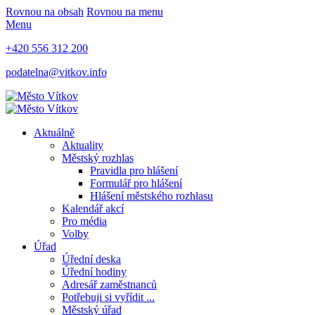
Rovnou na obsah
Rovnou na menu
Menu
+420 556 312 200
podatelna@vitkov.info
Aktuálně
Aktuality
Městský rozhlas
Pravidla pro hlášení
Formulář pro hlášení
Hlášení městského rozhlasu
Kalendář akcí
Pro média
Volby
Úřad
Úřední deska
Úřední hodiny
Adresář zaměstnanců
Potřebuji si vyřídit ...
Městský úřad