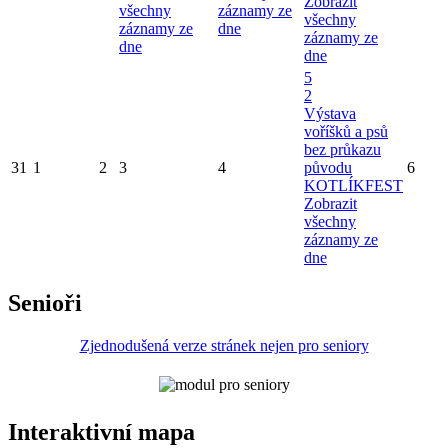
Zobrazit
všechny
záznamy ze
všechny
záznamy ze
dne
záznamy ze
dne
dne
5
2
Výstava
voříšků a psů
bez průkazu
31
1
2
3
4
původu
6
KOTLÍKFEST
Zobrazit
všechny
záznamy ze
dne
Senioři
Zjednodušená verze stránek nejen pro seniory
Interaktivní mapa