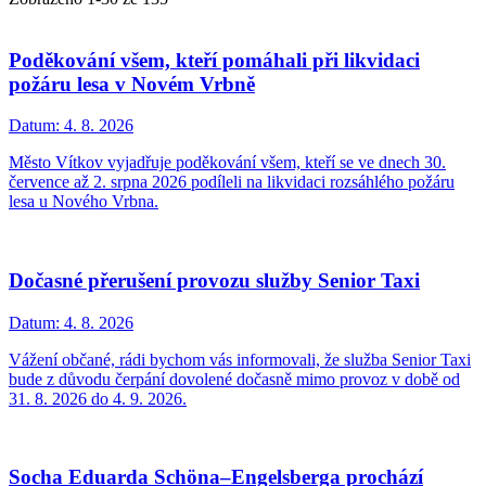
Poděkování všem, kteří pomáhali při likvidaci
požáru lesa v Novém Vrbně
Datum:
4. 8. 2026
Město Vítkov vyjadřuje poděkování všem, kteří se ve dnech 30.
července až 2. srpna 2026 podíleli na likvidaci rozsáhlého požáru
lesa u Nového Vrbna.
Dočasné přerušení provozu služby Senior Taxi
Datum:
4. 8. 2026
Vážení občané, rádi bychom vás informovali, že služba Senior Taxi
bude z důvodu čerpání dovolené dočasně mimo provoz v době od
31. 8. 2026 do 4. 9. 2026.
Socha Eduarda Schöna–Engelsberga prochází