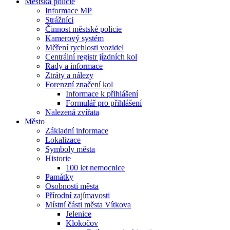
Městská policie
Informace MP
Strážníci
Činnost městské policie
Kamerový systém
Měření rychlosti vozidel
Centrální registr jízdních kol
Rady a informace
Ztráty a nálezy
Forenzní značení kol
Informace k přihlášení
Formulář pro přihlášení
Nalezená zvířata
Město
Základní informace
Lokalizace
Symboly města
Historie
100 let nemocnice
Památky
Osobnosti města
Přírodní zajímavosti
Místní části města Vítkova
Jelenice
Klokočov