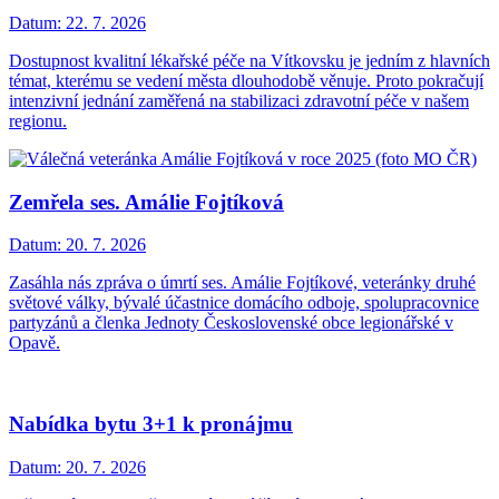
Datum:
22. 7. 2026
Dostupnost kvalitní lékařské péče na Vítkovsku je jedním z hlavních
témat, kterému se vedení města dlouhodobě věnuje. Proto pokračují
intenzivní jednání zaměřená na stabilizaci zdravotní péče v našem
regionu.
Zemřela ses. Amálie Fojtíková
Datum:
20. 7. 2026
Zasáhla nás zpráva o úmrtí ses. Amálie Fojtíkové, veteránky druhé
světové války, bývalé účastnice domácího odboje, spolupracovnice
partyzánů a členka Jednoty Československé obce legionářské v
Opavě.
Nabídka bytu 3+1 k pronájmu
Datum:
20. 7. 2026