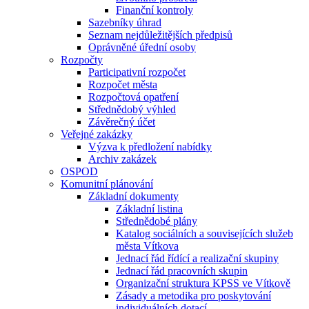
Finanční kontroly
Sazebníky úhrad
Seznam nejdůležitějších předpisů
Oprávněné úřední osoby
Rozpočty
Participativní rozpočet
Rozpočet města
Rozpočtová opatření
Střednědobý výhled
Závěrečný účet
Veřejné zakázky
Výzva k předložení nabídky
Archiv zakázek
OSPOD
Komunitní plánování
Základní dokumenty
Základní listina
Střednědobé plány
Katalog sociálních a souvisejících služeb
města Vítkova
Jednací řád řídící a realizační skupiny
Jednací řád pracovních skupin
Organizační struktura KPSS ve Vítkově
Zásady a metodika pro poskytování
individuálních dotací