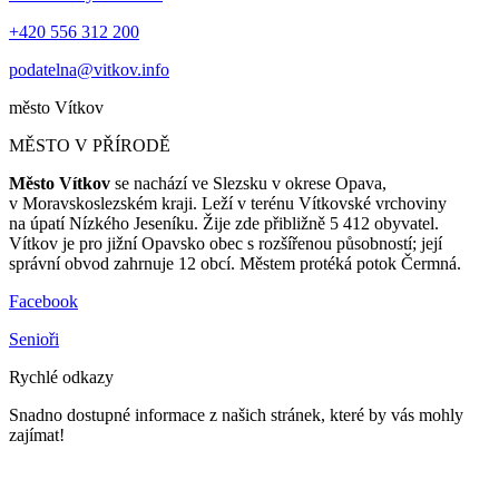
+420 556 312 200
podatelna@vitkov.info
město
Vítkov
MĚSTO V PŘÍRODĚ
Město Vítkov
se nachází ve Slezsku v okrese Opava,
v Moravskoslezském kraji. Leží v terénu Vítkovské vrchoviny
na úpatí Nízkého Jeseníku. Žije zde přibližně 5 412 obyvatel.
Vítkov je pro jižní Opavsko obec s rozšířenou působností; její
správní obvod zahrnuje 12 obcí. Městem protéká potok Čermná.
Facebook
Senioři
Rychlé odkazy
Snadno dostupné informace z našich stránek, které by vás mohly
zajímat!