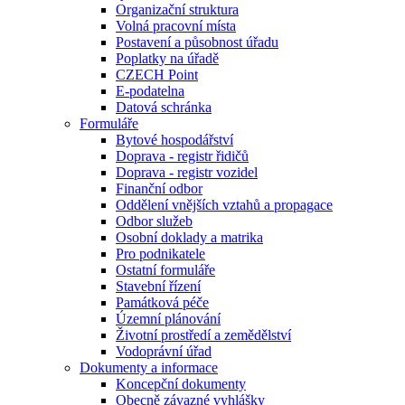
Organizační struktura
Volná pracovní místa
Postavení a působnost úřadu
Poplatky na úřadě
CZECH Point
E-podatelna
Datová schránka
Formuláře
Bytové hospodářství
Doprava - registr řidičů
Doprava - registr vozidel
Finanční odbor
Oddělení vnějších vztahů a propagace
Odbor služeb
Osobní doklady a matrika
Pro podnikatele
Ostatní formuláře
Stavební řízení
Památková péče
Územní plánování
Životní prostředí a zemědělství
Vodoprávní úřad
Dokumenty a informace
Koncepční dokumenty
Obecně závazné vyhlášky