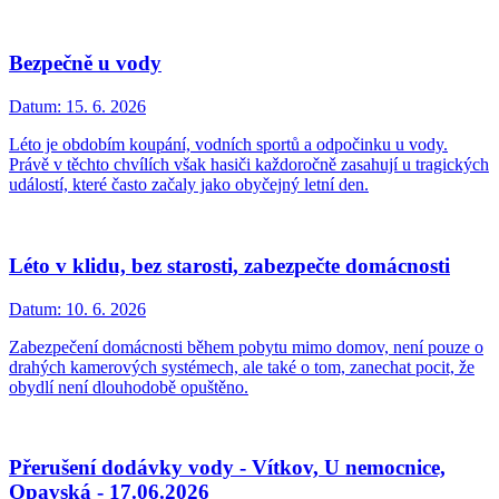
Bezpečně u vody
Datum:
15. 6. 2026
Léto je obdobím koupání, vodních sportů a odpočinku u vody.
Právě v těchto chvílích však hasiči každoročně zasahují u tragických
událostí, které často začaly jako obyčejný letní den.
Léto v klidu, bez starosti, zabezpečte domácnosti
Datum:
10. 6. 2026
Zabezpečení domácnosti během pobytu mimo domov, není pouze o
drahých kamerových systémech, ale také o tom, zanechat pocit, že
obydlí není dlouhodobě opuštěno.
Přerušení dodávky vody - Vítkov, U nemocnice,
Opavská - 17.06.2026