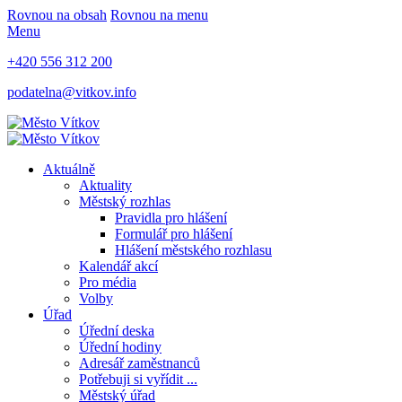
Rovnou na obsah
Rovnou na menu
Menu
+420 556 312 200
podatelna@vitkov.info
Aktuálně
Aktuality
Městský rozhlas
Pravidla pro hlášení
Formulář pro hlášení
Hlášení městského rozhlasu
Kalendář akcí
Pro média
Volby
Úřad
Úřední deska
Úřední hodiny
Adresář zaměstnanců
Potřebuji si vyřídit ...
Městský úřad