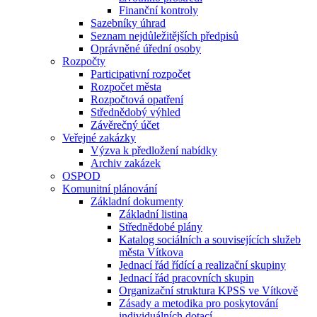
Finanční kontroly
Sazebníky úhrad
Seznam nejdůležitějších předpisů
Oprávněné úřední osoby
Rozpočty
Participativní rozpočet
Rozpočet města
Rozpočtová opatření
Střednědobý výhled
Závěrečný účet
Veřejné zakázky
Výzva k předložení nabídky
Archiv zakázek
OSPOD
Komunitní plánování
Základní dokumenty
Základní listina
Střednědobé plány
Katalog sociálních a souvisejících služeb
města Vítkova
Jednací řád řídící a realizační skupiny
Jednací řád pracovních skupin
Organizační struktura KPSS ve Vítkově
Zásady a metodika pro poskytování
individuálních dotací