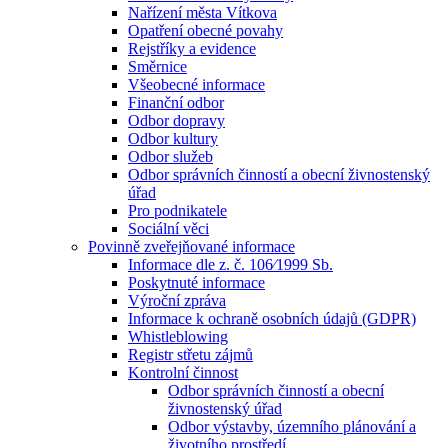
Nařízení města Vítkova
Opatření obecné povahy
Rejstříky a evidence
Směrnice
Všeobecné informace
Finanční odbor
Odbor dopravy
Odbor kultury
Odbor služeb
Odbor správních činností a obecní živnostenský
úřad
Pro podnikatele
Sociální věci
Povinně zveřejňované informace
Informace dle z. č. 106⁄1999 Sb.
Poskytnuté informace
Výroční zpráva
Informace k ochraně osobních údajů (GDPR)
Whistleblowing
Registr střetu zájmů
Kontrolní činnost
Odbor správních činností a obecní
živnostenský úřad
Odbor výstavby, územního plánování a
životního prostředí