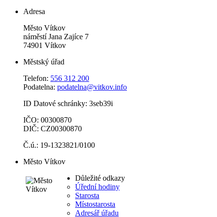
Adresa
Město Vítkov
náměstí Jana Zajíce 7
74901 Vítkov
Městský úřad
Telefon:
556 312 200
Podatelna:
podatelna@vitkov.info
ID Datové schránky: 3seb39i
IČO: 00300870
DIČ: CZ00300870
Č.ú.: 19-1323821/0100
Město Vítkov
Důležité odkazy
Úřední hodiny
Starosta
Místostarosta
Adresář úřadu