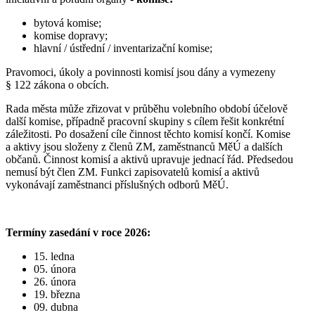
bytová komise;
komise dopravy;
hlavní / ústřední / inventarizační komise;
Pravomoci, úkoly a povinnosti komisí jsou dány a vymezeny
§ 122 zákona o obcích.
Rada města může zřizovat v průběhu volebního období účelově
další komise, případně pracovní skupiny s cílem řešit konkrétní
záležitosti. Po dosažení cíle činnost těchto komisí končí. Komise
a aktivy jsou složeny z členů ZM, zaměstnanců MěÚ a dalších
občanů. Činnost komisí a aktivů upravuje jednací řád. Předsedou
nemusí být člen ZM. Funkci zapisovatelů komisí a aktivů
vykonávají zaměstnanci příslušných odborů MěÚ.
Termíny zasedání v roce 2026:
15. ledna
05. února
26. února
19. března
09. dubna