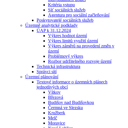
Kritéria vstupu
Síť sociálních služeb
Agentura pro sociální začleňování
Poskytovatelé sociálních služeb
Územně analytické podklady
ÚAP k 31.12.2024
Výkres hodnot území
Výkres limitů využití území
Výkres záměrů na provedení změn v
území
Problémový výkres
Rozbor udržitelného rozvoje území
Technická infrastruktura
Správci sítí
Územní plánování
Textové informace o územních plánech
jednotlivých obcí
Vítkov
Březová
Budišov nad Budišovkou
Čermná ve Slezsku
Kružberk
Melč
Moravice