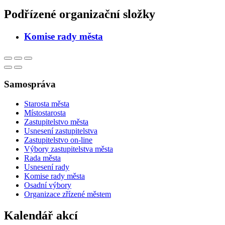
Podřízené organizační složky
Komise rady města
Samospráva
Starosta města
Místostarosta
Zastupitelstvo města
Usnesení zastupitelstva
Zastupitelstvo on-line
Výbory zastupitelstva města
Rada města
Usnesení rady
Komise rady města
Osadní výbory
Organizace zřízené městem
Kalendář akcí