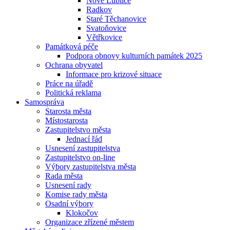
Nové Lublice
Radkov
Staré Těchanovice
Svatoňovice
Větřkovice
Památková péče
Podpora obnovy kulturních památek 2025
Ochrana obyvatel
Informace pro krizové situace
Práce na úřadě
Politická reklama
Samospráva
Starosta města
Místostarosta
Zastupitelstvo města
Jednací řád
Usnesení zastupitelstva
Zastupitelstvo on-line
Výbory zastupitelstva města
Rada města
Usnesení rady
Komise rady města
Osadní výbory
Klokočov
Organizace zřízené městem