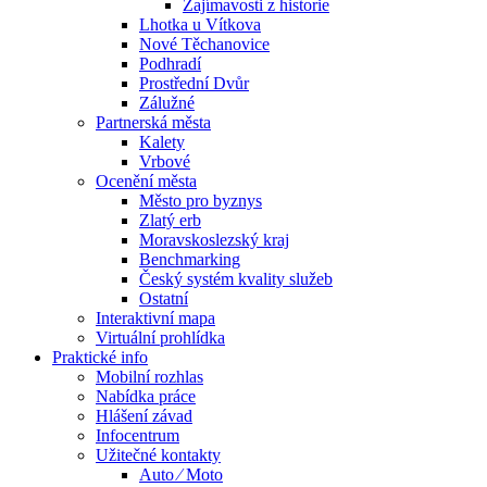
Zajímavosti z historie
Lhotka u Vítkova
Nové Těchanovice
Podhradí
Prostřední Dvůr
Zálužné
Partnerská města
Kalety
Vrbové
Ocenění města
Město pro byznys
Zlatý erb
Moravskoslezský kraj
Benchmarking
Český systém kvality služeb
Ostatní
Interaktivní mapa
Virtuální prohlídka
Praktické info
Mobilní rozhlas
Nabídka práce
Hlášení závad
Infocentrum
Užitečné kontakty
Auto ⁄ Moto