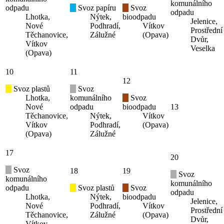
komunálního
odpadu
Svoz papíru
Svoz
odpadu
Lhotka,
Nýtek,
bioodpadu
Jelenice,
Nové
Podhradí,
Vítkov
Prostřední
Těchanovice,
Zálužné
(Opava)
Dvůr,
Vítkov
Veselka
(Opava)
10
11
12
Svoz plastů
Svoz
Lhotka,
komunálního
Svoz
Nové
odpadu
bioodpadu
13
Těchanovice,
Nýtek,
Vítkov
Vítkov
Podhradí,
(Opava)
(Opava)
Zálužné
17
20
Svoz
18
19
Svoz
komunálního
komunálního
odpadu
Svoz plastů
Svoz
odpadu
Lhotka,
Nýtek,
bioodpadu
Jelenice,
Nové
Podhradí,
Vítkov
Prostřední
Těchanovice,
Zálužné
(Opava)
Dvůr,
Vítkov