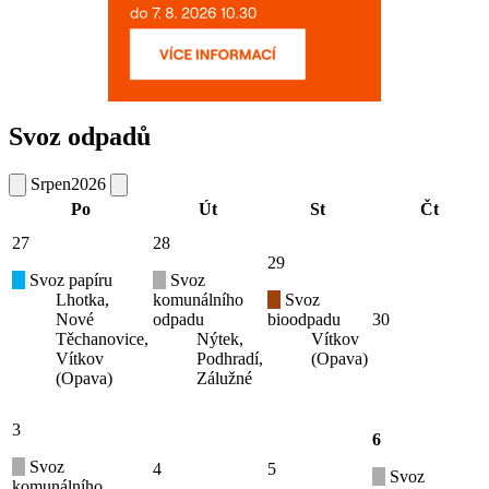
Svoz odpadů
Srpen
2026
Po
Út
St
Čt
27
28
29
Svoz papíru
Svoz
Lhotka,
komunálního
Svoz
Nové
odpadu
bioodpadu
30
Těchanovice,
Nýtek,
Vítkov
Vítkov
Podhradí,
(Opava)
(Opava)
Zálužné
3
6
Svoz
4
5
Svoz
komunálního