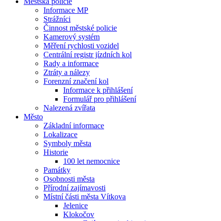
Městská policie
Informace MP
Strážníci
Činnost městské policie
Kamerový systém
Měření rychlosti vozidel
Centrální registr jízdních kol
Rady a informace
Ztráty a nálezy
Forenzní značení kol
Informace k přihlášení
Formulář pro přihlášení
Nalezená zvířata
Město
Základní informace
Lokalizace
Symboly města
Historie
100 let nemocnice
Památky
Osobnosti města
Přírodní zajímavosti
Místní části města Vítkova
Jelenice
Klokočov