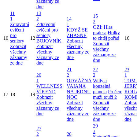
záznamy ze
dne
11
13
15
1
2
14
2
Zdravotní
Zdravotní
1
OZI: Hlas
cvičení
cvičení pro
KDYŽ SE
pralesa
Holky
pro
seniory
ZHASNE
10
12
to chtěj pořád
16
seniory
BOJOVNÍK
Zobrazit
Zobrazit
Zobrazit
Zobrazit
všechny
všechny
všechny
všechny
záznamy ze
záznamy ze
záznamy
záznamy ze
dne
dne
ze dne
dne
21
22
23
20
2
2
1
1
ODVÁŽNÁ
Willy a
TOM 
WELLNESS
VAIANA
kouzelná
JERR
VÍKEND
NA JEDNU
planeta
Po čem
KOU
17
18
19
Zobrazit
NOC
muži touží 2
KOM
všechny
Zobrazit
Zobrazit
Zobraz
záznamy ze
všechny
všechny
všech
dne
záznamy ze
záznamy ze
zázna
dne
dne
dne
29
27
3
2
28
Netopýří noc