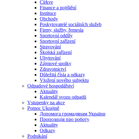
Církve
Finance a pojištění
Instituce
Obchody
Poskytovatelé sociálních služeb
Firmy, služby, řemesla
Sportovní oddíly
Sportovní zařízení
Stravování
Školská zařízení
Ubytování
Zájmové spolky
Zdravotnictví
Důležitá čísla a odkazy
Vložení nového subjektu
Odpadové hospodářství
Aktuality
Kalendář svozu odpadů
Vstupenky na akce
Pomoc Ukrajině
Допомога громадянам України
Пропозиція про роботу
Aktuality
Odkazy
Podnikání