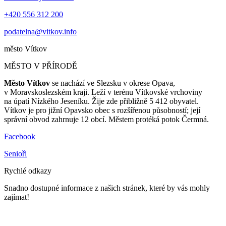
+420 556 312 200
podatelna@vitkov.info
město
Vítkov
MĚSTO V PŘÍRODĚ
Město Vítkov
se nachází ve Slezsku v okrese Opava,
v Moravskoslezském kraji. Leží v terénu Vítkovské vrchoviny
na úpatí Nízkého Jeseníku. Žije zde přibližně 5 412 obyvatel.
Vítkov je pro jižní Opavsko obec s rozšířenou působností; její
správní obvod zahrnuje 12 obcí. Městem protéká potok Čermná.
Facebook
Senioři
Rychlé odkazy
Snadno dostupné informace z našich stránek, které by vás mohly
zajímat!