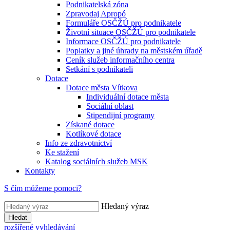
Podnikatelská zóna
Zpravodaj Apropó
Formuláře OSČŽÚ pro podnikatele
Životní situace OSČŽÚ pro podnikatele
Informace OSČŽÚ pro podnikatele
Poplatky a jiné úhrady na městském úřadě
Ceník služeb informačního centra
Setkání s podnikateli
Dotace
Dotace města Vítkova
Individuální dotace města
Sociální oblast
Stipendijní programy
Získané dotace
Kotlíkové dotace
Info ze zdravotnictví
Ke stažení
Katalog sociálních služeb MSK
Kontakty
S čím můžeme pomoci?
Hledaný výraz
Hledat
rozšířené vyhledávání