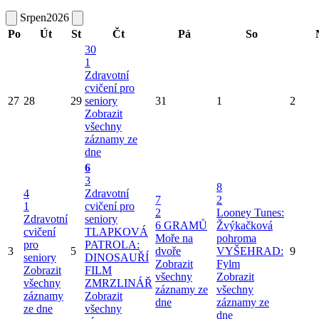
Srpen
2026
Po
Út
St
Čt
Pá
So
30
1
Zdravotní
cvičení pro
27
28
29
seniory
31
1
2
Zobrazit
všechny
záznamy ze
dne
6
3
8
4
Zdravotní
7
2
1
cvičení pro
2
Looney Tunes:
Zdravotní
seniory
6 GRAMŮ
Žvýkačková
cvičení
TLAPKOVÁ
Moře na
pohroma
pro
PATROLA:
3
5
dvoře
VYŠEHRAD:
9
seniory
DINOSAUŘÍ
Zobrazit
Fylm
Zobrazit
FILM
všechny
Zobrazit
všechny
ZMRZLINÁŘ
záznamy ze
všechny
záznamy
Zobrazit
dne
záznamy ze
ze dne
všechny
dne