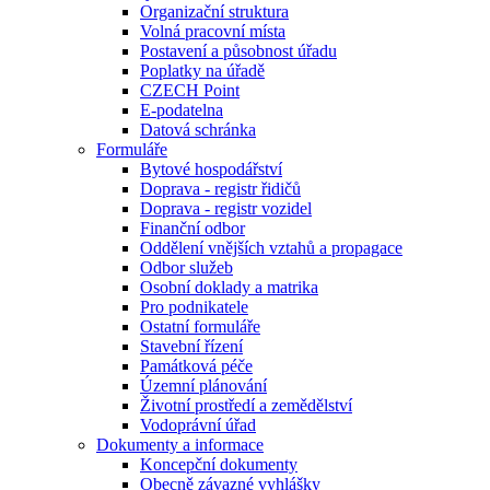
Organizační struktura
Volná pracovní místa
Postavení a působnost úřadu
Poplatky na úřadě
CZECH Point
E-podatelna
Datová schránka
Formuláře
Bytové hospodářství
Doprava - registr řidičů
Doprava - registr vozidel
Finanční odbor
Oddělení vnějších vztahů a propagace
Odbor služeb
Osobní doklady a matrika
Pro podnikatele
Ostatní formuláře
Stavební řízení
Památková péče
Územní plánování
Životní prostředí a zemědělství
Vodoprávní úřad
Dokumenty a informace
Koncepční dokumenty
Obecně závazné vyhlášky