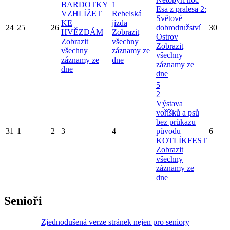
BARDOTKY
1
Esa z pralesa 2:
VZHLÍŽET
Rebelská
Světové
KE
jízda
24
25
26
dobrodružství
30
HVĚZDÁM
Zobrazit
Ostrov
Zobrazit
všechny
Zobrazit
všechny
záznamy ze
všechny
záznamy ze
dne
záznamy ze
dne
dne
5
2
Výstava
voříšků a psů
bez průkazu
31
1
2
3
4
původu
6
KOTLÍKFEST
Zobrazit
všechny
záznamy ze
dne
Senioři
Zjednodušená verze stránek nejen pro seniory