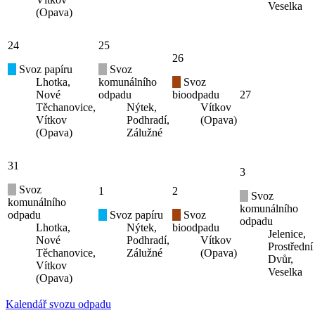
Veselka
(Opava)
24
25
26
Svoz papíru
Svoz
Lhotka,
komunálního
Svoz
Nové
odpadu
bioodpadu
27
Těchanovice,
Nýtek,
Vítkov
Vítkov
Podhradí,
(Opava)
(Opava)
Zálužné
31
3
Svoz
1
2
Svoz
komunálního
komunálního
odpadu
Svoz papíru
Svoz
odpadu
Lhotka,
Nýtek,
bioodpadu
Jelenice,
Nové
Podhradí,
Vítkov
Prostřední
Těchanovice,
Zálužné
(Opava)
Dvůr,
Vítkov
Veselka
(Opava)
Kalendář svozu odpadu