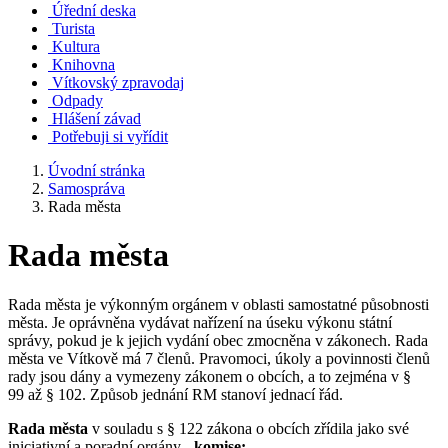
Úřední deska
Turista
Kultura
Knihovna
Vítkovský zpravodaj
Odpady
Hlášení závad
Potřebuji si vyřídit
Úvodní stránka
Samospráva
Rada města
Rada města
Rada města je výkonným orgánem v oblasti samostatné působnosti
města. Je oprávněna vydávat nařízení na úseku výkonu státní
správy, pokud je k jejich vydání obec zmocněna v zákonech. Rada
města ve Vítkově má 7 členů. Pravomoci, úkoly a povinnosti členů
rady jsou dány a vymezeny zákonem o obcích, a to zejména v §
99 až § 102. Způsob jednání RM stanoví jednací řád.
Rada města
v souladu s § 122 zákona o obcích zřídila jako své
iniciativní a poradní orgány -
komise: