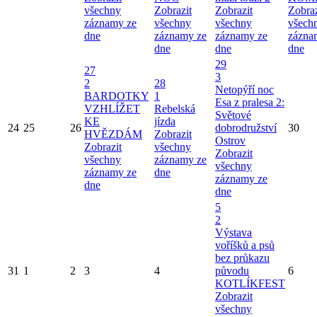
všechny
Zobrazit
Zobrazit
Zobraz
záznamy ze
všechny
všechny
všech
dne
záznamy ze
záznamy ze
zázna
dne
dne
dne
29
27
3
2
28
Netopýří noc
BARDOTKY
1
Esa z pralesa 2:
VZHLÍŽET
Rebelská
Světové
KE
jízda
24
25
26
dobrodružství
30
HVĚZDÁM
Zobrazit
Ostrov
Zobrazit
všechny
Zobrazit
všechny
záznamy ze
všechny
záznamy ze
dne
záznamy ze
dne
dne
5
2
Výstava
voříšků a psů
bez průkazu
31
1
2
3
4
původu
6
KOTLÍKFEST
Zobrazit
všechny