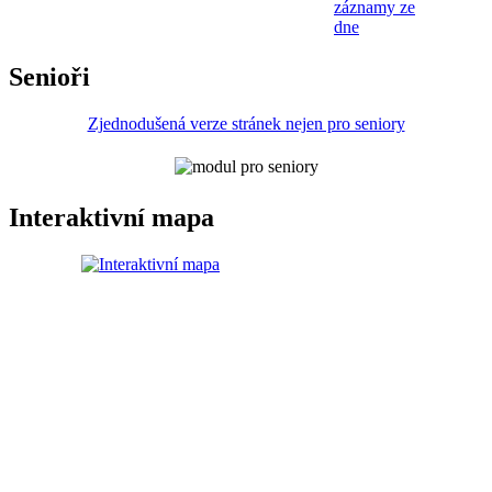
záznamy ze
dne
Senioři
Zjednodušená verze stránek nejen pro seniory
Interaktivní mapa