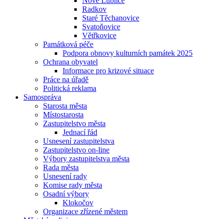
Nové Lublice
Radkov
Staré Těchanovice
Svatoňovice
Větřkovice
Památková péče
Podpora obnovy kulturních památek 2025
Ochrana obyvatel
Informace pro krizové situace
Práce na úřadě
Politická reklama
Samospráva
Starosta města
Místostarosta
Zastupitelstvo města
Jednací řád
Usnesení zastupitelstva
Zastupitelstvo on-line
Výbory zastupitelstva města
Rada města
Usnesení rady
Komise rady města
Osadní výbory
Klokočov
Organizace zřízené městem