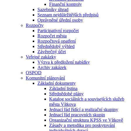
Finanční kontroly
Sazebníky úhrad
Seznam nejdůležitějších předpisů
Oprávněné úřední osoby
Rozpočty
Participativní rozpočet
Rozpočet města
Rozpočtová opatření
Střednědobý výhled
Závěrečný účet
Veřejné zakázky
Výzva k předložení nabídky
Archiv zakázek
OSPOD
Komunitní plánování
Základní dokumenty
Základní listina
Střednědobé plány
Katalog sociálních a souvisejících služeb
města Vítkova
Jednací řád řídící a realizační skupiny
Jednací řád pracovních skupin
Organizační struktura KPSS ve Vítkově
Zásady a metodika pro poskytování
individuálních dotací