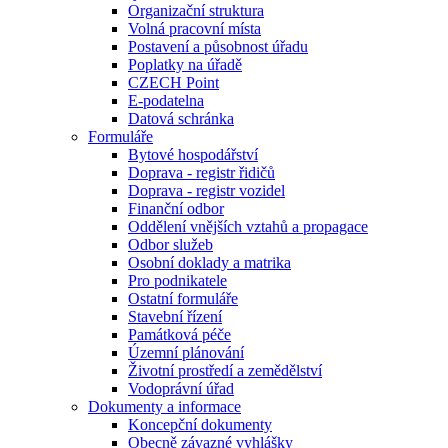
Organizační struktura
Volná pracovní místa
Postavení a působnost úřadu
Poplatky na úřadě
CZECH Point
E-podatelna
Datová schránka
Formuláře
Bytové hospodářství
Doprava - registr řidičů
Doprava - registr vozidel
Finanční odbor
Oddělení vnějších vztahů a propagace
Odbor služeb
Osobní doklady a matrika
Pro podnikatele
Ostatní formuláře
Stavební řízení
Památková péče
Územní plánování
Životní prostředí a zemědělství
Vodoprávní úřad
Dokumenty a informace
Koncepční dokumenty
Obecně závazné vyhlášky