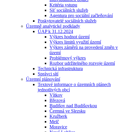
Kritéria vstupu
Síť sociálních služeb
Agentura pro sociální začleňování
Poskytovatelé sociálních služeb
Územně analytické podklady
ÚAP k 31.12.2024
Výkres hodnot území
Výkres limitů využití území
Výkres záměrů na provedení změn v
území
Problémový výkres
Rozbor udržitelného rozvoje území
Technická infrastruktura
Správci sítí
Územní plánování
Textové informace o územních plánech
jednotlivých obcí
Vítkov
Březová
Budišov nad Budišovkou
Čermná ve Slezsku
Kružberk
Melč
Moravice