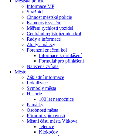
Městská policie
Informace MP
Strážníci
Činnost městské policie
Kamerový systém
Měření rychlosti vozidel
Centrální registr jízdních kol
Rady a informace
Ztráty a nálezy
Forenzní značení kol
Informace k přihlášení
Formulář pro přihlášení
Nalezená zvířata
Město
Základní informace
Lokalizace
Symboly města
Historie
100 let nemocnice
Památky
Osobnosti města
Přírodní zajímavosti
Místní části města Vítkova
Jelenice
Klokočov