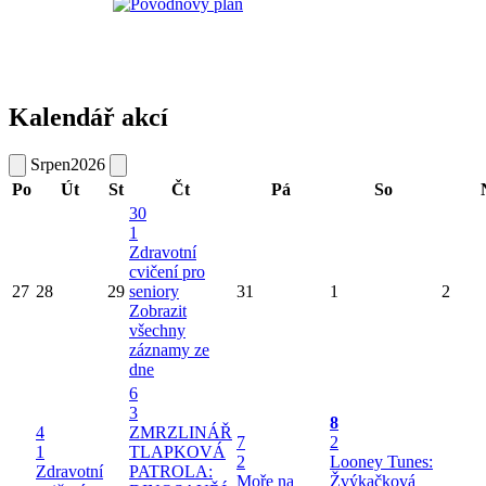
Kalendář akcí
Srpen
2026
Po
Út
St
Čt
Pá
So
30
1
Zdravotní
cvičení pro
27
28
29
seniory
31
1
2
Zobrazit
všechny
záznamy ze
dne
6
3
8
4
ZMRZLINÁŘ
7
2
1
TLAPKOVÁ
2
Looney Tunes:
Zdravotní
PATROLA:
Moře na
Žvýkačková