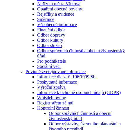
Nařízení města Vítkova
Opatření obecné povahy
Rejstříky a evidence
Směrnice
Všeobecné informace
Finanční odbor
Odbor dopravy
Odbor kultury
Odbor služeb
Odbor správních činností a obecní živnostenský
úřad
Pro podnikatele
Sociální věci
Povinně zveřejňované informace
Informace dle z. č. 106⁄1999 Sb.
Poskytnuté informace
Výroční zpráva
Informace k ochraně osobních údajů (GDPR)
Whistleblowing
Registr střetu zájmů
Kontrolní činnost
Odbor správních činností a obecní
živnostenský úřad
Odbor výstavby, územního plánování a
životního prostředí