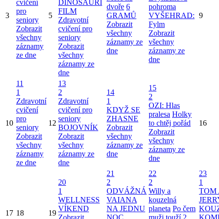
cvičení
DINOSAUŘÍ
dvoře
6
pohroma
pro
FILM
3
5
GRAMŮ
VYŠEHRAD:
9
seniory
Zdravotní
Zobrazit
Fylm
Zobrazit
cvičení pro
všechny
Zobrazit
všechny
seniory
záznamy ze
všechny
záznamy
Zobrazit
dne
záznamy ze
ze dne
všechny
dne
záznamy ze
dne
11
13
15
1
2
14
2
Zdravotní
Zdravotní
1
OZI: Hlas
cvičení
cvičení pro
KDYŽ SE
pralesa
Holky
pro
seniory
ZHASNE
10
12
to chtěj pořád
16
seniory
BOJOVNÍK
Zobrazit
Zobrazit
Zobrazit
Zobrazit
všechny
všechny
všechny
všechny
záznamy ze
záznamy ze
záznamy
záznamy ze
dne
dne
ze dne
dne
21
22
23
20
2
2
1
1
ODVÁŽNÁ
Willy a
TOM 
WELLNESS
VAIANA
kouzelná
JERR
VÍKEND
NA JEDNU
planeta
Po čem
KOU
17
18
19
Zobrazit
NOC
muži touží 2
KOM