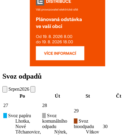
Svoz odpadů
Srpen
2026
Po
Út
St
Čt
27
28
29
Svoz papíru
Svoz
Lhotka,
komunálního
Svoz
Nové
odpadu
bioodpadu
30
Těchanovice,
Nýtek,
Vítkov