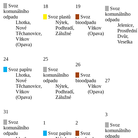
Svoz
18
19
Svoz
komunálního
komunálního
odpadu
Svoz plastů
Svoz
odpadu
Lhotka,
Nýtek,
bioodpadu
Jelenice,
Nové
Podhradí,
Vítkov
Prostřední
Těchanovice,
Zálužné
(Opava)
Dvůr,
Vítkov
Veselka
(Opava)
24
25
26
Svoz papíru
Svoz
Lhotka,
komunálního
Svoz
Nové
odpadu
bioodpadu
27
Těchanovice,
Nýtek,
Vítkov
Vítkov
Podhradí,
(Opava)
(Opava)
Zálužné
31
3
Svoz
1
2
Svoz
komunálního
komunálního
odpadu
Svoz papíru
Svoz
odpadu