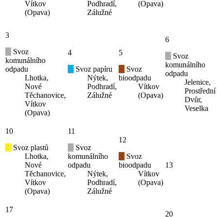
Vítkov
Podhradí,
(Opava)
(Opava)
Zálužné
3
6
Svoz
4
5
Svoz
komunálního
komunálního
odpadu
Svoz papíru
Svoz
odpadu
Lhotka,
Nýtek,
bioodpadu
Jelenice,
Nové
Podhradí,
Vítkov
Prostřední
Těchanovice,
Zálužné
(Opava)
Dvůr,
Vítkov
Veselka
(Opava)
10
11
12
Svoz plastů
Svoz
Lhotka,
komunálního
Svoz
Nové
odpadu
bioodpadu
13
Těchanovice,
Nýtek,
Vítkov
Vítkov
Podhradí,
(Opava)
(Opava)
Zálužné
17
20