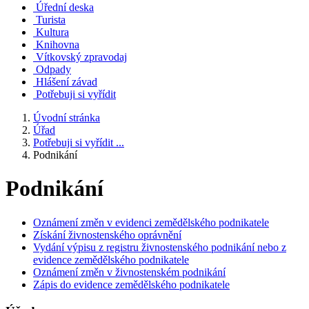
Úřední deska
Turista
Kultura
Knihovna
Vítkovský zpravodaj
Odpady
Hlášení závad
Potřebuji si vyřídit
Úvodní stránka
Úřad
Potřebuji si vyřídit ...
Podnikání
Podnikání
Oznámení změn v evidenci zemědělského podnikatele
Získání živnostenského oprávnění
Vydání výpisu z registru živnostenského podnikání nebo z
evidence zemědělského podnikatele
Oznámení změn v živnostenském podnikání
Zápis do evidence zemědělského podnikatele