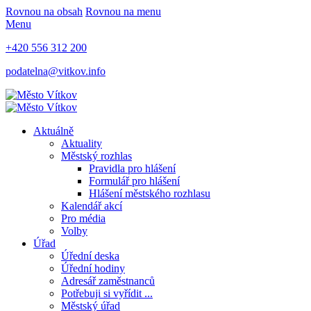
Rovnou na obsah
Rovnou na menu
Menu
+420 556 312 200
podatelna@vitkov.info
Aktuálně
Aktuality
Městský rozhlas
Pravidla pro hlášení
Formulář pro hlášení
Hlášení městského rozhlasu
Kalendář akcí
Pro média
Volby
Úřad
Úřední deska
Úřední hodiny
Adresář zaměstnanců
Potřebuji si vyřídit ...
Městský úřad