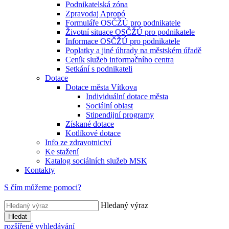
Podnikatelská zóna
Zpravodaj Apropó
Formuláře OSČŽÚ pro podnikatele
Životní situace OSČŽÚ pro podnikatele
Informace OSČŽÚ pro podnikatele
Poplatky a jiné úhrady na městském úřadě
Ceník služeb informačního centra
Setkání s podnikateli
Dotace
Dotace města Vítkova
Individuální dotace města
Sociální oblast
Stipendijní programy
Získané dotace
Kotlíkové dotace
Info ze zdravotnictví
Ke stažení
Katalog sociálních služeb MSK
Kontakty
S čím můžeme pomoci?
Hledaný výraz
Hledat
rozšířené vyhledávání