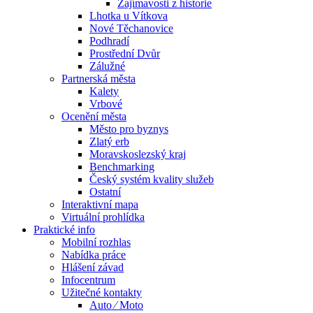
Zajímavosti z historie
Lhotka u Vítkova
Nové Těchanovice
Podhradí
Prostřední Dvůr
Zálužné
Partnerská města
Kalety
Vrbové
Ocenění města
Město pro byznys
Zlatý erb
Moravskoslezský kraj
Benchmarking
Český systém kvality služeb
Ostatní
Interaktivní mapa
Virtuální prohlídka
Praktické info
Mobilní rozhlas
Nabídka práce
Hlášení závad
Infocentrum
Užitečné kontakty
Auto ⁄ Moto