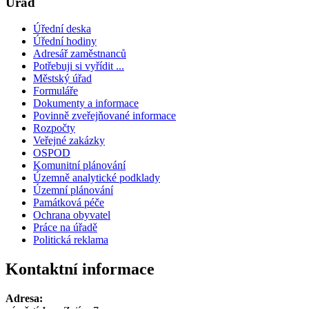
Úřad
Úřední deska
Úřední hodiny
Adresář zaměstnanců
Potřebuji si vyřídit ...
Městský úřad
Formuláře
Dokumenty a informace
Povinně zveřejňované informace
Rozpočty
Veřejné zakázky
OSPOD
Komunitní plánování
Územně analytické podklady
Územní plánování
Památková péče
Ochrana obyvatel
Práce na úřadě
Politická reklama
Kontaktní informace
Adresa: