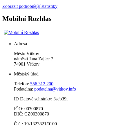
Zobrazit podrobnější statistiky
Mobilní Rozhlas
Adresa
Město Vítkov
náměstí Jana Zajíce 7
74901 Vítkov
Městský úřad
Telefon:
556 312 200
Podatelna:
podatelna@vitkov.info
ID Datové schránky: 3seb39i
IČO: 00300870
DIČ: CZ00300870
Č.ú.: 19-1323821/0100