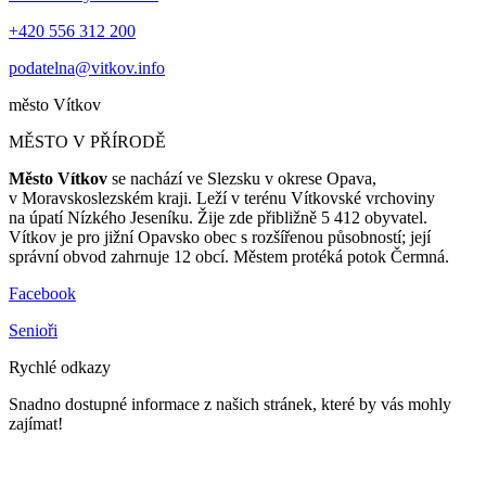
+420 556 312 200
podatelna@vitkov.info
město
Vítkov
MĚSTO V PŘÍRODĚ
Město Vítkov
se nachází ve Slezsku v okrese Opava,
v Moravskoslezském kraji. Leží v terénu Vítkovské vrchoviny
na úpatí Nízkého Jeseníku. Žije zde přibližně 5 412 obyvatel.
Vítkov je pro jižní Opavsko obec s rozšířenou působností; její
správní obvod zahrnuje 12 obcí. Městem protéká potok Čermná.
Facebook
Senioři
Rychlé odkazy
Snadno dostupné informace z našich stránek, které by vás mohly
zajímat!