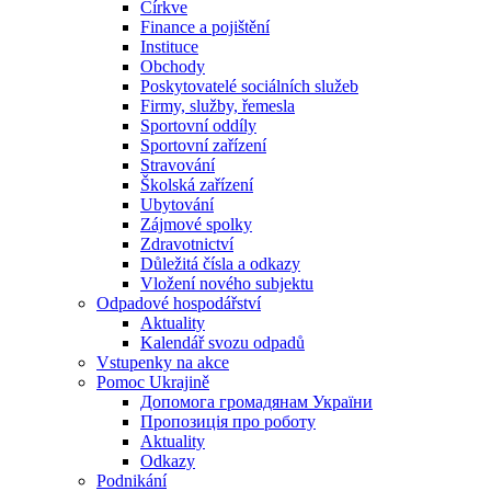
Církve
Finance a pojištění
Instituce
Obchody
Poskytovatelé sociálních služeb
Firmy, služby, řemesla
Sportovní oddíly
Sportovní zařízení
Stravování
Školská zařízení
Ubytování
Zájmové spolky
Zdravotnictví
Důležitá čísla a odkazy
Vložení nového subjektu
Odpadové hospodářství
Aktuality
Kalendář svozu odpadů
Vstupenky na akce
Pomoc Ukrajině
Допомога громадянам України
Пропозиція про роботу
Aktuality
Odkazy
Podnikání