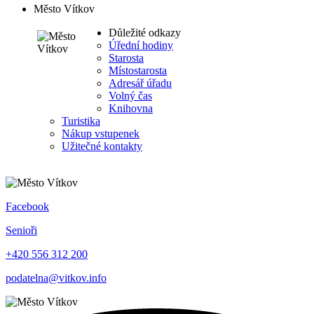
Město Vítkov
Důležité odkazy
Úřední hodiny
Starosta
Místostarosta
Adresář úřadu
Volný čas
Knihovna
Turistika
Nákup vstupenek
Užitečné kontakty
Facebook
Senioři
+420 556 312 200
podatelna@vitkov.info