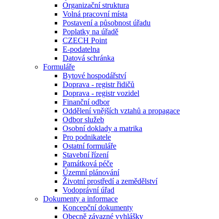
Organizační struktura
Volná pracovní místa
Postavení a působnost úřadu
Poplatky na úřadě
CZECH Point
E-podatelna
Datová schránka
Formuláře
Bytové hospodářství
Doprava - registr řidičů
Doprava - registr vozidel
Finanční odbor
Oddělení vnějších vztahů a propagace
Odbor služeb
Osobní doklady a matrika
Pro podnikatele
Ostatní formuláře
Stavební řízení
Památková péče
Územní plánování
Životní prostředí a zemědělství
Vodoprávní úřad
Dokumenty a informace
Koncepční dokumenty
Obecně závazné vyhlášky