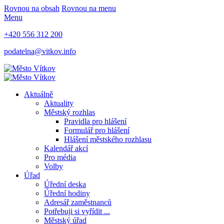
Rovnou na obsah
Rovnou na menu
Menu
+420 556 312 200
podatelna@vitkov.info
Aktuálně
Aktuality
Městský rozhlas
Pravidla pro hlášení
Formulář pro hlášení
Hlášení městského rozhlasu
Kalendář akcí
Pro média
Volby
Úřad
Úřední deska
Úřední hodiny
Adresář zaměstnanců
Potřebuji si vyřídit ...
Městský úřad