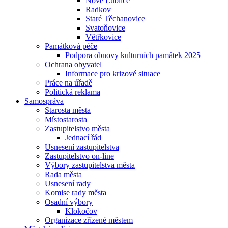
Nové Lublice
Radkov
Staré Těchanovice
Svatoňovice
Větřkovice
Památková péče
Podpora obnovy kulturních památek 2025
Ochrana obyvatel
Informace pro krizové situace
Práce na úřadě
Politická reklama
Samospráva
Starosta města
Místostarosta
Zastupitelstvo města
Jednací řád
Usnesení zastupitelstva
Zastupitelstvo on-line
Výbory zastupitelstva města
Rada města
Usnesení rady
Komise rady města
Osadní výbory
Klokočov
Organizace zřízené městem