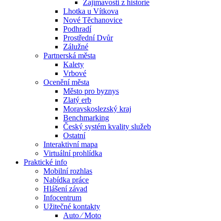
Zajímavosti z historie
Lhotka u Vítkova
Nové Těchanovice
Podhradí
Prostřední Dvůr
Zálužné
Partnerská města
Kalety
Vrbové
Ocenění města
Město pro byznys
Zlatý erb
Moravskoslezský kraj
Benchmarking
Český systém kvality služeb
Ostatní
Interaktivní mapa
Virtuální prohlídka
Praktické info
Mobilní rozhlas
Nabídka práce
Hlášení závad
Infocentrum
Užitečné kontakty
Auto ⁄ Moto