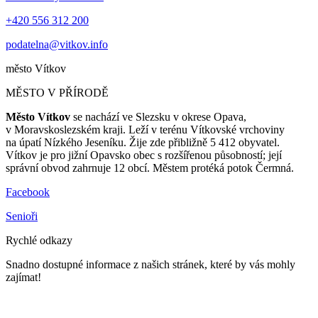
+420 556 312 200
podatelna@vitkov.info
město
Vítkov
MĚSTO V PŘÍRODĚ
Město Vítkov
se nachází ve Slezsku v okrese Opava,
v Moravskoslezském kraji. Leží v terénu Vítkovské vrchoviny
na úpatí Nízkého Jeseníku. Žije zde přibližně 5 412 obyvatel.
Vítkov je pro jižní Opavsko obec s rozšířenou působností; její
správní obvod zahrnuje 12 obcí. Městem protéká potok Čermná.
Facebook
Senioři
Rychlé odkazy
Snadno dostupné informace z našich stránek, které by vás mohly
zajímat!