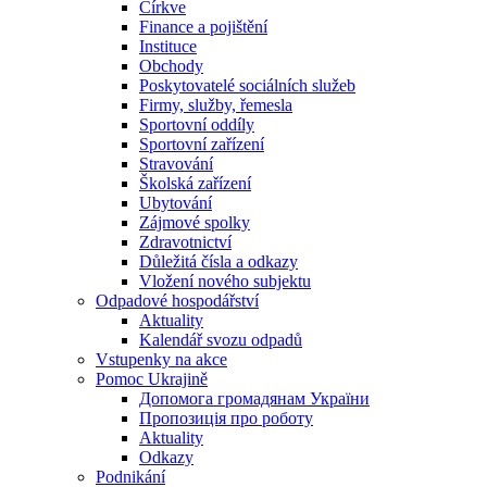
Církve
Finance a pojištění
Instituce
Obchody
Poskytovatelé sociálních služeb
Firmy, služby, řemesla
Sportovní oddíly
Sportovní zařízení
Stravování
Školská zařízení
Ubytování
Zájmové spolky
Zdravotnictví
Důležitá čísla a odkazy
Vložení nového subjektu
Odpadové hospodářství
Aktuality
Kalendář svozu odpadů
Vstupenky na akce
Pomoc Ukrajině
Допомога громадянам України
Пропозиція про роботу
Aktuality
Odkazy
Podnikání