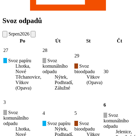
Svoz odpadů
Srpen
2026
Po
Út
St
Čt
27
28
29
Svoz papíru
Svoz
Lhotka,
komunálního
Svoz
Nové
odpadu
bioodpadu
30
Těchanovice,
Nýtek,
Vítkov
Vítkov
Podhradí,
(Opava)
(Opava)
Zálužné
3
6
Svoz
4
5
Svoz
komunálního
komunálního
odpadu
Svoz papíru
Svoz
odpadu
Lhotka,
Nýtek,
bioodpadu
Jelenice,
Nové
Podhradí,
Vítkov