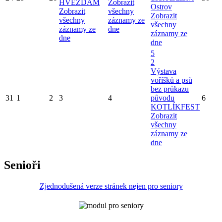
HVĚZDÁM
Zobrazit
Ostrov
Zobrazit
všechny
Zobrazit
všechny
záznamy ze
všechny
záznamy ze
dne
záznamy ze
dne
dne
5
2
Výstava
voříšků a psů
bez průkazu
31
1
2
3
4
původu
6
KOTLÍKFEST
Zobrazit
všechny
záznamy ze
dne
Senioři
Zjednodušená verze stránek nejen pro seniory