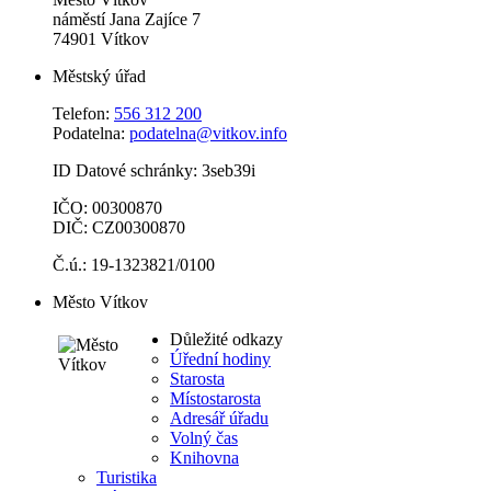
náměstí Jana Zajíce 7
74901 Vítkov
Městský úřad
Telefon:
556 312 200
Podatelna:
podatelna@vitkov.info
ID Datové schránky: 3seb39i
IČO: 00300870
DIČ: CZ00300870
Č.ú.: 19-1323821/0100
Město Vítkov
Důležité odkazy
Úřední hodiny
Starosta
Místostarosta
Adresář úřadu
Volný čas
Knihovna
Turistika