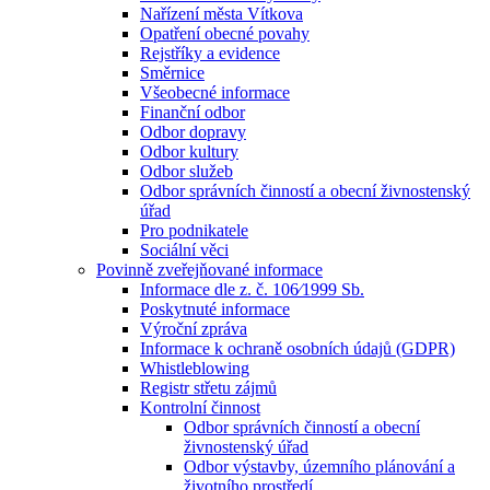
Nařízení města Vítkova
Opatření obecné povahy
Rejstříky a evidence
Směrnice
Všeobecné informace
Finanční odbor
Odbor dopravy
Odbor kultury
Odbor služeb
Odbor správních činností a obecní živnostenský
úřad
Pro podnikatele
Sociální věci
Povinně zveřejňované informace
Informace dle z. č. 106⁄1999 Sb.
Poskytnuté informace
Výroční zpráva
Informace k ochraně osobních údajů (GDPR)
Whistleblowing
Registr střetu zájmů
Kontrolní činnost
Odbor správních činností a obecní
živnostenský úřad
Odbor výstavby, územního plánování a
životního prostředí