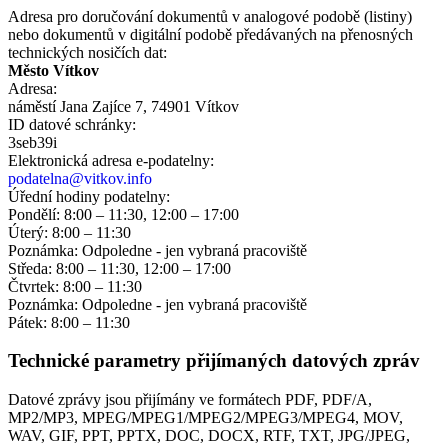
Adresa pro doručování dokumentů v analogové podobě (listiny)
nebo dokumentů v digitální podobě předávaných na přenosných
technických nosičích dat:
Město Vítkov
Adresa:
náměstí Jana Zajíce 7, 74901 Vítkov
ID datové schránky:
3seb39i
Elektronická adresa e‑podatelny:
podatelna@vitkov.info
Úřední hodiny podatelny:
Pondělí: 8:00 – 11:30, 12:00 – 17:00
Úterý: 8:00 – 11:30
Poznámka: Odpoledne - jen vybraná pracoviště
Středa: 8:00 – 11:30, 12:00 – 17:00
Čtvrtek: 8:00 – 11:30
Poznámka: Odpoledne - jen vybraná pracoviště
Pátek: 8:00 – 11:30
Technické parametry přijímaných datových zpráv
Datové zprávy jsou přijímány ve formátech
PDF, PDF/A,
MP2/MP3, MPEG/MPEG1/MPEG2/MPEG3/MPEG4, MOV,
WAV, GIF, PPT, PPTX, DOC, DOCX, RTF, TXT, JPG/JPEG,