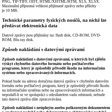
PNG, TIF/TIFF, ODT, HTML/XHTML/HTM, XLS, XLSX.
Maximální přípustná velikost přijímané zprávy nebo přílohy
je
10 MB
.
Technické parametry fyzických nosičů, na nichž lze
předávat elektronická data
Datové zprávy jsou přijímány na:
flash disk, CD-ROM, DVD-
ROM, Blu-ray disk.
Způsob nakládání s datovými zprávami
Způsob nakládání s datovými zprávami, u kterých byl zjištěn
výskyt chybného datového formátu nebo počítačového
programu, který je způsobilý přivodit škodu na informačním
systému nebo zpracovávaných informacích.
Pokud bude na adresu doručena datová zpráva v chybném datovém
formátu nebo počítačový program, který je způsobilý přivodit škodu
na informačním systému nebo na zpracovávaných informacích a
nepodaří-li se ve spolupráci s odesílatelem vadu odstranit, nebude
tato datová zpráva dále zpracovávána.
Způsob nakládání s neúplným anebo poškozeným dokumentem