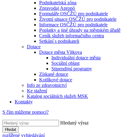
Podnikatelská zóna
Zpravodaj Apropó
Formuláře OSČŽÚ pro podnikatele
Životní situace OSČŽÚ pro podnikatele
Informace OSČŽÚ pro podnikatele
Poplatky a jiné úhrady na městském úřadě
Ceník služeb informačního centra
Setkání s podnikateli
Dotace
Dotace města Vítkova
Individuální dotace města
Sociální oblast
Stipendijní programy
Získané dotace
Kotlíkové dotace
Info ze zdravotnictví
Ke stažení
Katalog sociálních služeb MSK
Kontakty
S čím můžeme pomoci?
Hledaný výraz
Hledat
rozšířené vyhledávání