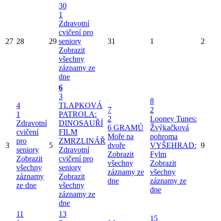
30
1
Zdravotní
cvičení pro
27
28
29
seniory
31
1
2
Zobrazit
všechny
záznamy ze
dne
6
3
8
4
TLAPKOVÁ
7
2
1
PATROLA:
2
Looney Tunes:
Zdravotní
DINOSAUŘÍ
6 GRAMŮ
Žvýkačková
cvičení
FILM
Moře na
pohroma
pro
ZMRZLINÁŘ
3
5
dvoře
VYŠEHRAD:
9
seniory
Zdravotní
Zobrazit
Fylm
Zobrazit
cvičení pro
všechny
Zobrazit
všechny
seniory
záznamy ze
všechny
záznamy
Zobrazit
dne
záznamy ze
ze dne
všechny
dne
záznamy ze
dne
11
13
15