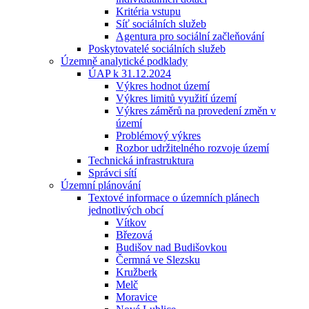
Kritéria vstupu
Síť sociálních služeb
Agentura pro sociální začleňování
Poskytovatelé sociálních služeb
Územně analytické podklady
ÚAP k 31.12.2024
Výkres hodnot území
Výkres limitů využití území
Výkres záměrů na provedení změn v
území
Problémový výkres
Rozbor udržitelného rozvoje území
Technická infrastruktura
Správci sítí
Územní plánování
Textové informace o územních plánech
jednotlivých obcí
Vítkov
Březová
Budišov nad Budišovkou
Čermná ve Slezsku
Kružberk
Melč
Moravice