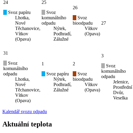
24
25
26
Svoz papíru
Svoz
Lhotka,
komunálního
Svoz
Nové
odpadu
bioodpadu
27
Těchanovice,
Nýtek,
Vítkov
Vítkov
Podhradí,
(Opava)
(Opava)
Zálužné
31
3
Svoz
1
2
Svoz
komunálního
komunálního
odpadu
Svoz papíru
Svoz
odpadu
Lhotka,
Nýtek,
bioodpadu
Jelenice,
Nové
Podhradí,
Vítkov
Prostřední
Těchanovice,
Zálužné
(Opava)
Dvůr,
Vítkov
Veselka
(Opava)
Kalendář svozu odpadu
Aktuální teplota