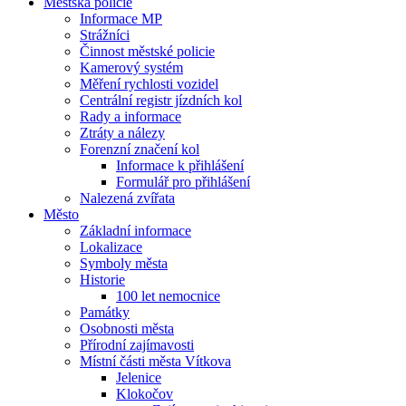
Městská policie
Informace MP
Strážníci
Činnost městské policie
Kamerový systém
Měření rychlosti vozidel
Centrální registr jízdních kol
Rady a informace
Ztráty a nálezy
Forenzní značení kol
Informace k přihlášení
Formulář pro přihlášení
Nalezená zvířata
Město
Základní informace
Lokalizace
Symboly města
Historie
100 let nemocnice
Památky
Osobnosti města
Přírodní zajímavosti
Místní části města Vítkova
Jelenice
Klokočov