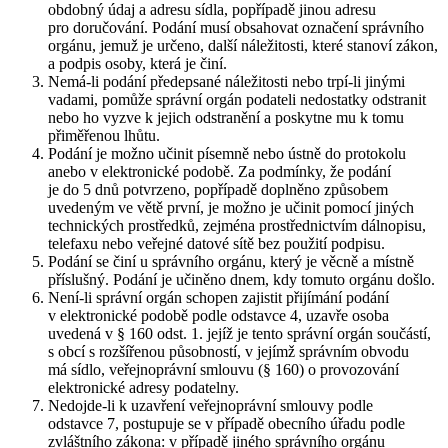
obdobný údaj a adresu sídla, popřípadě jinou adresu
pro doručování. Podání musí obsahovat označení správního
orgánu, jemuž je určeno, další náležitosti, které stanoví zákon,
a podpis osoby, která je činí.
Nemá-li podání předepsané náležitosti nebo trpí-li jinými
vadami, pomůže správní orgán podateli nedostatky odstranit
nebo ho vyzve k jejich odstranění a poskytne mu k tomu
přiměřenou lhůtu.
Podání je možno učinit písemně nebo ústně do protokolu
anebo v elektronické podobě. Za podmínky, že podání
je do 5 dnů potvrzeno, popřípadě doplněno způsobem
uvedeným ve větě první, je možno je učinit pomocí jiných
technických prostředků, zejména prostřednictvím dálnopisu,
telefaxu nebo veřejné datové sítě bez použití podpisu.
Podání se činí u správního orgánu, který je věcně a místně
příslušný. Podání je učiněno dnem, kdy tomuto orgánu došlo.
Není-li správní orgán schopen zajistit přijímání podání
v elektronické podobě podle odstavce 4, uzavře osoba
uvedená v § 160 odst. 1. jejíž je tento správní orgán součástí,
s obcí s rozšířenou působností, v jejímž správním obvodu
má sídlo, veřejnoprávní smlouvu (§ 160) o provozování
elektronické adresy podatelny.
Nedojde-li k uzavření veřejnoprávní smlouvy podle
odstavce 7, postupuje se v případě obecního úřadu podle
zvláštního zákona: v případě jiného správního orgánu