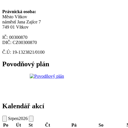
Právnická osoba:
Město Vítkov
náměstí Jana Zajíce 7
749 01 Vítkov
IČ: 00300870
DIČ: CZ00300870
Č.Ú: 19-1323821/0100
Povodňový plán
Kalendář akcí
Srpen
2026
Po
Út
St
Čt
Pá
So