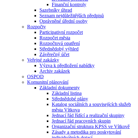
Finanční kontroly
Sazebníky úhrad
Seznam nejdůležitějších předpisů
Oprávněné úřední osoby
Rozpočty
Participativní rozpočet
Rozpočet města
Rozpočtová opatření
Střednědobý výhled
Závěrečný účet
Veřejné zakázky
Výzva k předložení nabídky
Archiv zakázek
OSPOD
Komunitní plánování
Základní dokumenty
Základní listina
Střednědobé plány
Katalog sociálních a souvisejících služeb
města Vítkova
Jednací řád řídící a realizační skupiny
Jednací řád pracovních skupin
Organizační struktura KPSS ve Vítkově
Zásady a metodika pro poskytování
individuálních dotací