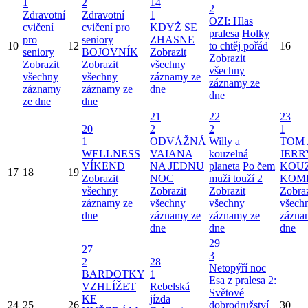
1
2
14
2
Zdravotní
Zdravotní
1
OZI: Hlas
cvičení
cvičení pro
KDYŽ SE
pralesa
Holky
pro
seniory
ZHASNE
10
12
to chtěj pořád
16
seniory
BOJOVNÍK
Zobrazit
Zobrazit
Zobrazit
Zobrazit
všechny
všechny
všechny
všechny
záznamy ze
záznamy ze
záznamy
záznamy ze
dne
dne
ze dne
dne
21
22
23
20
2
2
1
1
ODVÁŽNÁ
Willy a
TOM 
WELLNESS
VAIANA
kouzelná
JERR
VÍKEND
NA JEDNU
planeta
Po čem
KOU
17
18
19
Zobrazit
NOC
muži touží 2
KOM
všechny
Zobrazit
Zobrazit
Zobraz
záznamy ze
všechny
všechny
všech
dne
záznamy ze
záznamy ze
zázna
dne
dne
dne
29
27
3
2
28
Netopýří noc
BARDOTKY
1
Esa z pralesa 2:
VZHLÍŽET
Rebelská
Světové
KE
jízda
24
25
26
dobrodružství
30