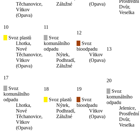
Prostřední
Těchanovice,
Zálužné
(Opava)
Dvůr,
Vítkov
Veselka
(Opava)
10
11
12
Svoz plastů
Svoz
Lhotka,
komunálního
Svoz
Nové
odpadu
bioodpadu
13
Těchanovice,
Nýtek,
Vítkov
Vítkov
Podhradí,
(Opava)
(Opava)
Zálužné
17
20
Svoz
18
19
Svoz
komunálního
komunálního
odpadu
Svoz plastů
Svoz
odpadu
Lhotka,
Nýtek,
bioodpadu
Jelenice,
Nové
Podhradí,
Vítkov
Prostřední
Těchanovice,
Zálužné
(Opava)
Dvůr,
Vítkov
Veselka
(Opava)