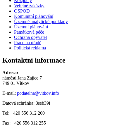
Rozpočty
Veřejné zakázky
OSPOD
Komunitní plánování
Územně analytické podklady
Územní plánování
Památková péče
Ochrana obyvatel
Práce na úřadě
Politická reklama
Kontaktní informace
Adresa:
náměstí Jana Zajíce 7
749 01 Vítkov
E-mail:
podatelna@vitkov.info
Datová schránka: 3seb39i
Tel: +420 556 312 200
Fax: +420 556 312 255