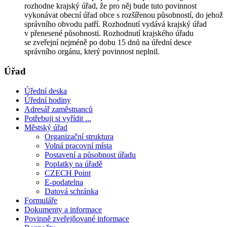
rozhodne krajský úřad, že pro něj bude tuto povinnost
vykonávat obecní úřad obce s rozšířenou působností, do jehož
správního obvodu patří. Rozhodnutí vydává krajský úřad
v přenesené působnosti. Rozhodnutí krajského úřadu
se zveřejní nejméně po dobu 15 dnů na úřední desce
správního orgánu, který povinnost neplnil.
Úřad
Úřední deska
Úřední hodiny
Adresář zaměstnanců
Potřebuji si vyřídit ...
Městský úřad
Organizační struktura
Volná pracovní místa
Postavení a působnost úřadu
Poplatky na úřadě
CZECH Point
E-podatelna
Datová schránka
Formuláře
Dokumenty a informace
Povinně zveřejňované informace