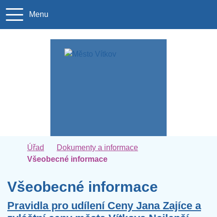
Rovnou na obsah
Rovnou na menu
Menu
+420 556 3
podatel
Úvodní stránka
Úřad
Dokumenty a informace
Všeobecné informace
Všeobecné informace
Pravidla pro udílení Ceny Jana Zajíce a