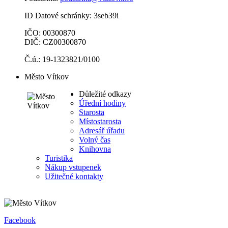
ID Datové schránky: 3seb39i
IČO: 00300870
DIČ: CZ00300870
Č.ú.: 19-1323821/0100
Město Vítkov
Důležité odkazy
Úřední hodiny
Starosta
Místostarosta
Adresář úřadu
Volný čas
Knihovna
Turistika
Nákup vstupenek
Užitečné kontakty
Facebook