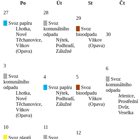
Po
Út
St
Čt
27
28
29
Svoz papíru
Svoz
Lhotka,
komunálního
Svoz
Nové
odpadu
bioodpadu
30
Těchanovice,
Nýtek,
Vítkov
Vítkov
Podhradí,
(Opava)
(Opava)
Zálužné
3
6
Svoz
4
5
Svoz
komunálního
komunálního
odpadu
Svoz papíru
Svoz
odpadu
Lhotka,
Nýtek,
bioodpadu
Jelenice,
Nové
Podhradí,
Vítkov
Prostřední
Těchanovice,
Zálužné
(Opava)
Dvůr,
Vítkov
Veselka
(Opava)
10
11
12
Svoz plastů
Svoz