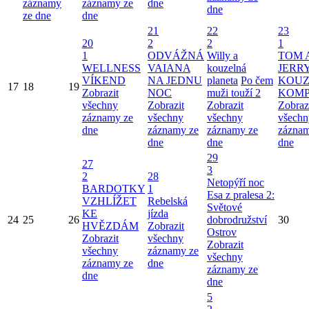
záznamy
záznamy ze
dne
dne
ze dne
dne
21
22
23
20
2
2
1
1
ODVÁŽNÁ
Willy a
TOM 
WELLNESS
VAIANA
kouzelná
JERRY
VÍKEND
NA JEDNU
planeta
Po čem
KOUZ
17
18
19
Zobrazit
NOC
muži touží 2
KOMP
všechny
Zobrazit
Zobrazit
Zobraz
záznamy ze
všechny
všechny
všechn
dne
záznamy ze
záznamy ze
záznam
dne
dne
dne
29
27
3
2
28
Netopýří noc
BARDOTKY
1
Esa z pralesa 2:
VZHLÍŽET
Rebelská
Světové
KE
jízda
24
25
26
dobrodružství
30
HVĚZDÁM
Zobrazit
Ostrov
Zobrazit
všechny
Zobrazit
všechny
záznamy ze
všechny
záznamy ze
dne
záznamy ze
dne
dne
5