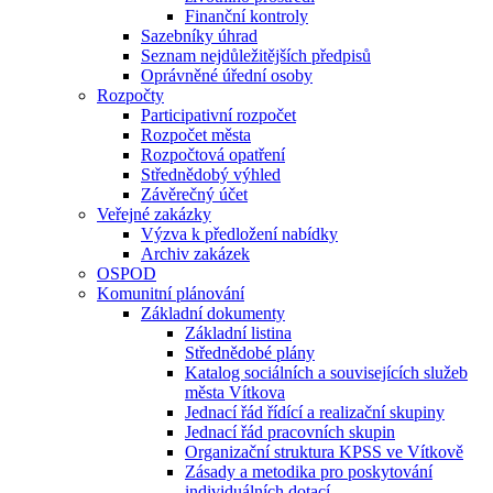
Finanční kontroly
Sazebníky úhrad
Seznam nejdůležitějších předpisů
Oprávněné úřední osoby
Rozpočty
Participativní rozpočet
Rozpočet města
Rozpočtová opatření
Střednědobý výhled
Závěrečný účet
Veřejné zakázky
Výzva k předložení nabídky
Archiv zakázek
OSPOD
Komunitní plánování
Základní dokumenty
Základní listina
Střednědobé plány
Katalog sociálních a souvisejících služeb
města Vítkova
Jednací řád řídící a realizační skupiny
Jednací řád pracovních skupin
Organizační struktura KPSS ve Vítkově
Zásady a metodika pro poskytování
individuálních dotací