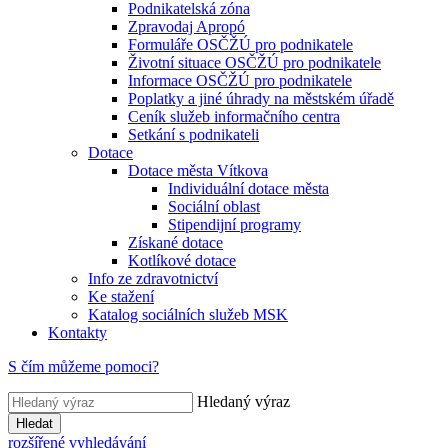
Podnikatelská zóna
Zpravodaj Apropó
Formuláře OSČŽÚ pro podnikatele
Životní situace OSČŽÚ pro podnikatele
Informace OSČŽÚ pro podnikatele
Poplatky a jiné úhrady na městském úřadě
Ceník služeb informačního centra
Setkání s podnikateli
Dotace
Dotace města Vítkova
Individuální dotace města
Sociální oblast
Stipendijní programy
Získané dotace
Kotlíkové dotace
Info ze zdravotnictví
Ke stažení
Katalog sociálních služeb MSK
Kontakty
S čím můžeme pomoci?
Hledaný výraz
Hledat
rozšířené vyhledávání