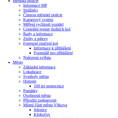
Městská policie
Informace MP
Strážníci
Činnost městské policie
Kamerový systém
Měření rychlosti vozidel
Centrální registr jízdních kol
Rady a informace
Ztráty a nálezy
Forenzní značení kol
Informace k přihlášení
Formulář pro přihlášení
Nalezená zvířata
Město
Základní informace
Lokalizace
Symboly města
Historie
100 let nemocnice
Památky
Osobnosti města
Přírodní zajímavosti
Místní části města Vítkova
Jelenice
Klokočov