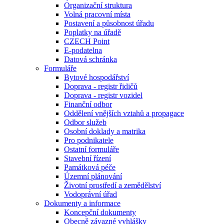
Organizační struktura
Volná pracovní místa
Postavení a působnost úřadu
Poplatky na úřadě
CZECH Point
E-podatelna
Datová schránka
Formuláře
Bytové hospodářství
Doprava - registr řidičů
Doprava - registr vozidel
Finanční odbor
Oddělení vnějších vztahů a propagace
Odbor služeb
Osobní doklady a matrika
Pro podnikatele
Ostatní formuláře
Stavební řízení
Památková péče
Územní plánování
Životní prostředí a zemědělství
Vodoprávní úřad
Dokumenty a informace
Koncepční dokumenty
Obecně závazné vyhlášky