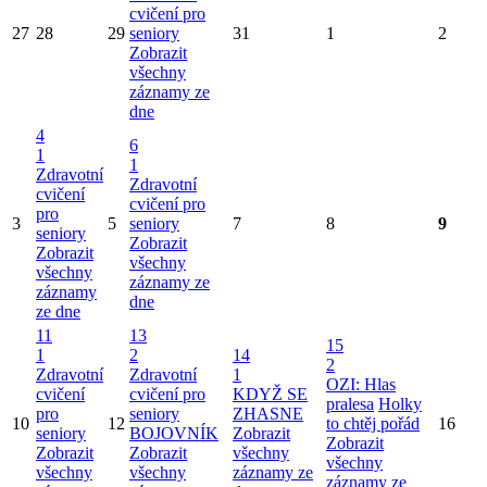
cvičení pro
27
28
29
seniory
31
1
2
Zobrazit
všechny
záznamy ze
dne
4
6
1
1
Zdravotní
Zdravotní
cvičení
cvičení pro
pro
3
5
seniory
7
8
9
seniory
Zobrazit
Zobrazit
všechny
všechny
záznamy ze
záznamy
dne
ze dne
11
13
15
1
2
14
2
Zdravotní
Zdravotní
1
OZI: Hlas
cvičení
cvičení pro
KDYŽ SE
pralesa
Holky
pro
seniory
ZHASNE
10
12
to chtěj pořád
16
seniory
BOJOVNÍK
Zobrazit
Zobrazit
Zobrazit
Zobrazit
všechny
všechny
všechny
všechny
záznamy ze
záznamy ze