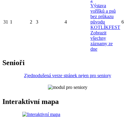
2
Výstava
voříšků a psů
bez průkazu
31
1
2
3
4
původu
6
KOTLÍKFEST
Zobrazit
všechny
záznamy ze
dne
Senioři
Zjednodušená verze stránek nejen pro seniory
Interaktivní mapa