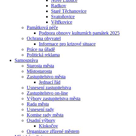
Nové Lublice
Radkov
Staré Těchanovice
Svatoňovice
Větřkovice
Památková péče
Podpora obnovy kulturních památek 2025
Ochrana obyvatel
Informace pro krizové situace
Práce na úřadě
Politická reklama
Samospráva
Starosta města
Místostarosta
Zastupitelstvo města
Jednací řád
Usnesení zastupitelstva
Zastupitelstvo on-line
Výbory zastupitelstva města
Rada města
Usnesení rady
Komise rady města
Osadní výbory
Klokočov
Organizace zřízené městem