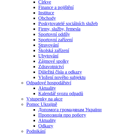
Církve
Finance a pojištění
Instituce
Obchody
Poskytovatelé sociálních služeb
Firmy, služby, řemesla
Sportovní oddíly
Sportovní zařízení
Stravování
Školská zařízení
Ubytování
Zájmové spolky
Zdravotnictví
Důležitá čísla a odkazy
Vložení nového subjektu
Odpadové hospodářství
Aktuality
Kalendář svozu odpadů
Vstupenky na akce
Pomoc Ukrajině
Допомога громадянам України
Пропозиція про роботу
Aktuality
Odkazy
Podnikání