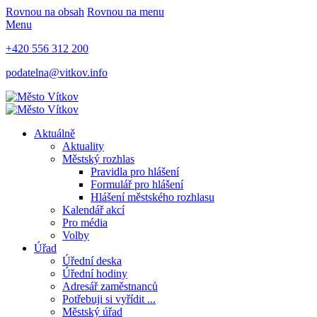
Rovnou na obsah
Rovnou na menu
Menu
+420 556 312 200
podatelna@vitkov.info
Aktuálně
Aktuality
Městský rozhlas
Pravidla pro hlášení
Formulář pro hlášení
Hlášení městského rozhlasu
Kalendář akcí
Pro média
Volby
Úřad
Úřední deska
Úřední hodiny
Adresář zaměstnanců
Potřebuji si vyřídit ...
Městský úřad