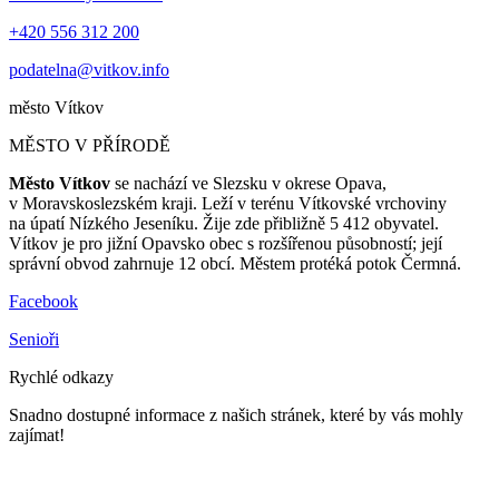
+420 556 312 200
podatelna@vitkov.info
město
Vítkov
MĚSTO V PŘÍRODĚ
Město Vítkov
se nachází ve Slezsku v okrese Opava,
v Moravskoslezském kraji. Leží v terénu Vítkovské vrchoviny
na úpatí Nízkého Jeseníku. Žije zde přibližně 5 412 obyvatel.
Vítkov je pro jižní Opavsko obec s rozšířenou působností; její
správní obvod zahrnuje 12 obcí. Městem protéká potok Čermná.
Facebook
Senioři
Rychlé odkazy
Snadno dostupné informace z našich stránek, které by vás mohly
zajímat!