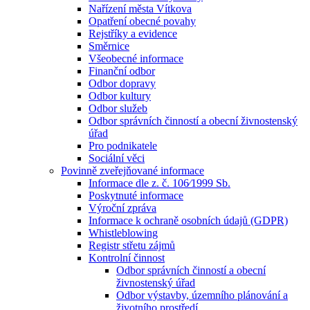
Nařízení města Vítkova
Opatření obecné povahy
Rejstříky a evidence
Směrnice
Všeobecné informace
Finanční odbor
Odbor dopravy
Odbor kultury
Odbor služeb
Odbor správních činností a obecní živnostenský
úřad
Pro podnikatele
Sociální věci
Povinně zveřejňované informace
Informace dle z. č. 106⁄1999 Sb.
Poskytnuté informace
Výroční zpráva
Informace k ochraně osobních údajů (GDPR)
Whistleblowing
Registr střetu zájmů
Kontrolní činnost
Odbor správních činností a obecní
živnostenský úřad
Odbor výstavby, územního plánování a
životního prostředí