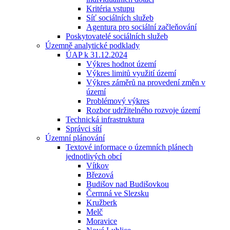
Kritéria vstupu
Síť sociálních služeb
Agentura pro sociální začleňování
Poskytovatelé sociálních služeb
Územně analytické podklady
ÚAP k 31.12.2024
Výkres hodnot území
Výkres limitů využití území
Výkres záměrů na provedení změn v
území
Problémový výkres
Rozbor udržitelného rozvoje území
Technická infrastruktura
Správci sítí
Územní plánování
Textové informace o územních plánech
jednotlivých obcí
Vítkov
Březová
Budišov nad Budišovkou
Čermná ve Slezsku
Kružberk
Melč
Moravice