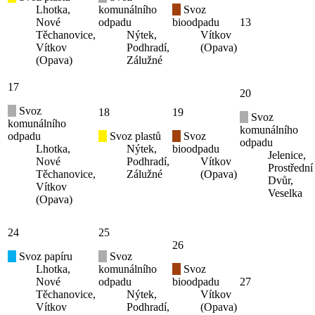
Lhotka,
komunálního
Svoz
Nové
odpadu
bioodpadu
13
Těchanovice,
Nýtek,
Vítkov
Vítkov
Podhradí,
(Opava)
(Opava)
Zálužné
17
20
Svoz
18
19
Svoz
komunálního
komunálního
odpadu
Svoz plastů
Svoz
odpadu
Lhotka,
Nýtek,
bioodpadu
Jelenice,
Nové
Podhradí,
Vítkov
Prostřední
Těchanovice,
Zálužné
(Opava)
Dvůr,
Vítkov
Veselka
(Opava)
24
25
26
Svoz papíru
Svoz
Lhotka,
komunálního
Svoz
Nové
odpadu
bioodpadu
27
Těchanovice,
Nýtek,
Vítkov
Vítkov
Podhradí,
(Opava)