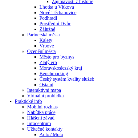
Zajímavosti z historie
Lhotka u Vítkova
Nové Těchanovice
Podhradí
Prostřední Dvůr
Zálužné
Partnerská města
Kalety
Vrbové
Ocenění města
Město pro byznys
Zlatý erb
Moravskoslezský kraj
Benchmarking
Český systém kvality služeb
Ostatní
Interaktivní mapa
Virtuální prohlídka
Praktické info
Mobilní rozhlas
Nabídka práce
Hlášení závad
Infocentrum
Užitečné kontakty
Auto ⁄ Moto